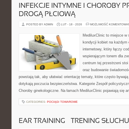
INFEKCJE INTYMNE I CHOROBY 
DROGĄ PŁCIOWĄ
POSTED BY ADMIN
LUT - 18 - 2026
MOŻLIWOŚĆ KOMENTOWA
MediluxClinic to miejsce w 
kondycji kobiet na każdym e
internetowy, który łączy c
wspierającym tonem dla z
centrum tej przestrzeni st
oraz budowanie świadomośc
powstają tak, aby ułatwiać orientację tematy, które często bywają
dotykają poczucia bezpieczeństwa. Kategorie Zespół policystycz
Choroby ginekologiczne. Na łamach MediluxClinic pojawiają się ar
CATEGORIES:
POCIĄGI TOWAROWE
EAR TRAINING – TRENING SŁUCHU