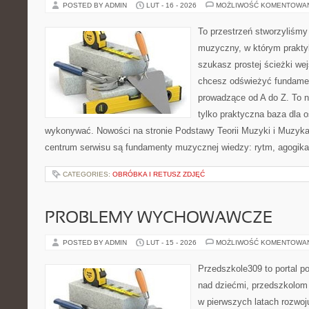
POSTED BY ADMIN
LUT - 16 - 2026
MOŻLIWOŚĆ KOMENTOWA
To przestrzeń stworzyliśmy
muzyczny, w którym praktyk
szukasz prostej ścieżki we
chcesz odświeżyć fundament
prowadzące od A do Z. To n
tylko praktyczna baza dla o
wykonywać. Nowości na stronie Podstawy Teorii Muzyki i Muzyka
centrum serwisu są fundamenty muzycznej wiedzy: rytm, agogika
CATEGORIES:
OBRÓBKA I RETUSZ ZDJĘĆ
PROBLEMY WYCHOWAWCZE
POSTED BY ADMIN
LUT - 15 - 2026
MOŻLIWOŚĆ KOMENTOWA
Przedszkole309 to portal 
nad dziećmi, przedszkolom 
w pierwszych latach rozwoj