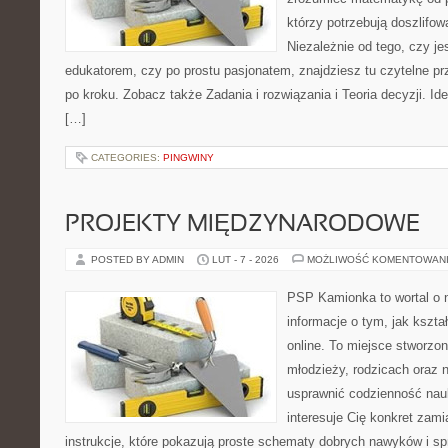
którzy potrzebują doszlifo
Niezależnie od tego, czy j
edukatorem, czy po prostu pasjonatem, znajdziesz tu czytelne pr
po kroku. Zobacz także Zadania i rozwiązania i Teoria decyzji. Id
[…]
CATEGORIES:
PINGWINY
PROJEKTY MIĘDZYNARODOWE
POSTED BY ADMIN
LUT - 7 - 2026
MOŻLIWOŚĆ KOMENTOWAN
PSP Kamionka to wortal o 
informacje o tym, jak kszta
online. To miejsce stworzon
młodzieży, rodzicach oraz 
usprawnić codzienność nauki
interesuje Cię konkret zami
instrukcje, które pokazują proste schematy dobrych nawyków i s