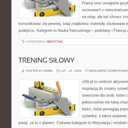
Francji oraz oswajania języ
rozmowach z mieszkańcami
na urlop, ale też chcesz zr
komunikować się pewniej, tutaj znajdziesz materiały zbudowane
podejściu. Kategorie to Nauka francuskiego – podstawy i Francja 
CATEGORIES:
MEDYCYNA
TRENING SIŁOWY
POSTED BY ADMIN
LUT - 10 - 2026
MOŻLIWOŚĆ KOMENTOWA
o2fit.pl to centrum aktywno
inspiracją do zmiany sylwetk
stworzone dla osób, które 
jednocześnie nie lubią chao
treści, które pomagają pop
sylwetkę, a także wspiera
presji, za to z planem. Ciekawe kategorie to Motywacja i mindset i