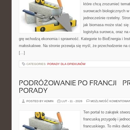
które chcą zrozumieć temat 
surowcach biologicznych w
jednocześnie rzetelny. Str
jak biomasa może stać się 
logistyka surowca, oraz na
grę wchodzą ekonomia i sprawność. Kategorie to BioEnergia i Ins
małoskalowe. Na stronie przewija się myśl, że przechodzenie na o
[…]
CATEGORIES:
PORADY DLA OPIEKUNÓW
PODRÓŻOWANIE PO FRANCJI – 
PORADY
POSTED BY ADMIN
LUT - 11 - 2026
MOŻLIWOŚĆ KOMENTOWA
Ten portal to zakątek stwor
francuską przygodę i jedno
francuskiego. To miks dwó