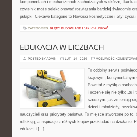
komponentach i mechanizmach zachodzących w skórze, tkankach 
czytelnik może selekcjonować rozwiązania bardziej świadomie or
pułapki. Ciekawe kategorie to Nowości kosmetyczne i Styl życia i
CATEGORIES:
BŁĘDY BUDOWLANE I JAK ICH UNIKAĆ
EDUKACJA W LICZBACH
POSTED BY ADMIN
LUT - 14 - 2026
MOŻLIWOŚĆ KOMENTOWA
To oddolny serwis poświęco
krajowym, kontynentalnym
Powstał z myślą o osobach,
i uczenie się nie tylko „tu i
szerszym: jak zmieniają si
dzieci i młodzieży, oczekiw
nauczycieli oraz priorytety państwa. To miejsce stworzone po to, 
refleksją, a inspiracje z różnych krajów przekładać na działanie
edukacji i […]