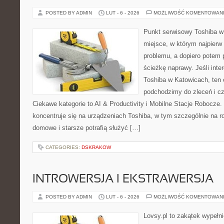
POSTED BY ADMIN
LUT - 6 - 2026
MOŻLIWOŚĆ KOMENTOWAN
Punkt serwisowy Toshiba w 
miejsce, w którym najpier
problemu, a dopiero potem 
ścieżkę naprawy. Jeśli inte
Toshiba w Katowicach, ten 
podchodzimy do zleceń i c
Ciekawe kategorie to AI & Productivity i Mobilne Stacje Robocze.
koncentruje się na urządzeniach Toshiba, w tym szczególnie na ro
domowe i starsze potrafią służyć […]
CATEGORIES:
DSKRAKOW
INTROWERSJA I EKSTRAWERSJA
POSTED BY ADMIN
LUT - 6 - 2026
MOŻLIWOŚĆ KOMENTOWAN
Lovsy.pl to zakątek wypełn