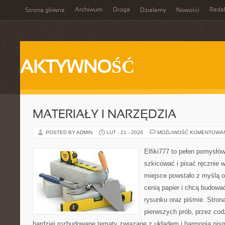
Archiwum
Droga
Reda
Strona główna
Działamy
Nowości
AKTYWNOŚĆ
MATERIAŁY I NARZĘDZIA
POSTED BY ADMIN
LUT - 21 - 2026
MOŻLIWOŚĆ KOMENTOWA
Elfiki777 to pełen pomysłów
szkicować i pisać ręcznie 
miejsce powstało z myślą o 
cenią papier i chcą budowa
rysunku oraz piśmie. Stron
pierwszych prób, przez cod
bardziej rozbudowane tematy związane z układem i harmonią pism