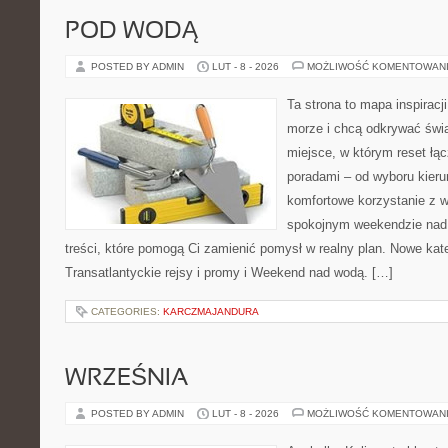
POD WODĄ
POSTED BY ADMIN
LUT - 8 - 2026
MOŻLIWOŚĆ KOMENTOWAN
Ta strona to mapa inspiracji
morze i chcą odkrywać świa
miejsce, w którym reset łą
poradami – od wyboru kieru
komfortowe korzystanie z w
spokojnym weekendzie nad 
treści, które pomogą Ci zamienić pomysł w realny plan. Nowe kate
Transatlantyckie rejsy i promy i Weekend nad wodą. […]
CATEGORIES:
KARCZMAJANDURA
WRZEŚNIA
POSTED BY ADMIN
LUT - 8 - 2026
MOŻLIWOŚĆ KOMENTOWAN