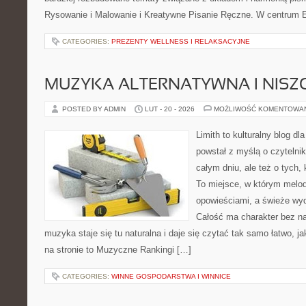
Rysowanie i Malowanie i Kreatywne Pisanie Ręczne. W centrum E
CATEGORIES:
PREZENTY WELLNESS I RELAKSACYJNE
MUZYKA ALTERNATYWNA I NIS
POSTED BY ADMIN
LUT - 20 - 2026
MOŻLIWOŚĆ KOMENTOWA
Limith to kulturalny blog dl
powstał z myślą o czytelni
całym dniu, ale też o tych,
To miejsce, w którym melod
opowieściami, a świeże wyd
Całość ma charakter bez n
muzyka staje się tu naturalna i daje się czytać tak samo łatwo, j
na stronie to Muzyczne Rankingi […]
CATEGORIES:
WINNE GOSPODARSTWA I WINNICE