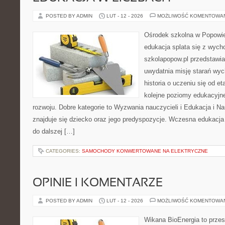
POSTED BY ADMIN
LUT - 12 - 2026
MOŻLIWOŚĆ KOMENTOWA
Ośrodek szkolna w Popowie
edukacja splata się z wych
szkolapopow.pl przedstawia
uwydatnia misję starań wy
historia o uczeniu się od 
kolejne poziomy edukacyjn
rozwoju. Dobre kategorie to Wyzwania nauczycieli i Edukacja i 
znajduje się dziecko oraz jego predyspozycje. Wczesna edukacja j
do dalszej […]
CATEGORIES:
SAMOCHODY KONWERTOWANE NA ELEKTRYCZNE
OPINIE I KOMENTARZE
POSTED BY ADMIN
LUT - 12 - 2026
MOŻLIWOŚĆ KOMENTOWA
Wikana BioEnergia to przes