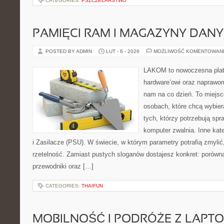
CATEGORIES:
PSZCZELARSTWO
PAMIĘCI RAM I MAGAZYNY DAN
POSTED BY ADMIN
LUT - 6 - 2026
MOŻLIWOŚĆ KOMENTOWAN
LAKOM to nowoczesna plat
hardware’owi oraz naprawom
nam na co dzień. To miejsc
osobach, które chcą wybier
tych, którzy potrzebują sp
komputer zwalnia. Inne kate
i Zasilacze (PSU). W świecie, w którym parametry potrafią zmyli
rzetelność. Zamiast pustych sloganów dostajesz konkret: porówn
przewodniki oraz […]
CATEGORIES:
THAIFUN
MOBILNOŚĆ I PODRÓŻE Z LAPT