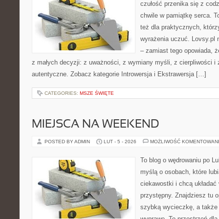
czułość przenika się z cod
chwile w pamiątkę serca. To
też dla praktycznych, którzy
wyrażenia uczuć. Lovsy.pl 
– zamiast tego opowiada, że
z małych decyzji: z uważności, z wymiany myśli, z cierpliwości i 
autentyczne. Zobacz kategorie Introwersja i Ekstrawersja […]
CATEGORIES:
MSZE ŚWIĘTE
MIEJSCA NA WEEKEND
POSTED BY ADMIN
LUT - 5 - 2026
MOŻLIWOŚĆ KOMENTOWAN
To blog o wędrowaniu po Lu
myślą o osobach, które lub
ciekawostki i chcą układać
przystępny. Znajdziesz tu o
szybką wycieczkę, a także
wyprawę. To przestrzeń dla 