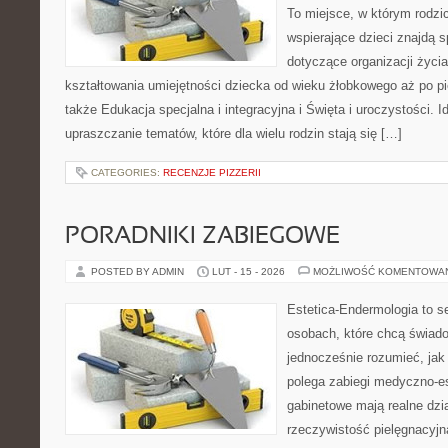
To miejsce, w którym rodzi
wspierające dzieci znajdą s
dotyczące organizacji życi
kształtowania umiejętności dziecka od wieku żłobkowego aż po pi
także Edukacja specjalna i integracyjna i Święta i uroczystości. I
upraszczanie tematów, które dla wielu rodzin stają się […]
CATEGORIES:
RECENZJE PIZZERII
PORADNIKI ZABIEGOWE
POSTED BY ADMIN
LUT - 15 - 2026
MOŻLIWOŚĆ KOMENTOWA
Estetica-Endermologia to s
osobach, które chcą świado
jednocześnie rozumieć, jak
polega zabiegi medyczno-es
gabinetowe mają realne dzia
rzeczywistość pielęgnacyjn