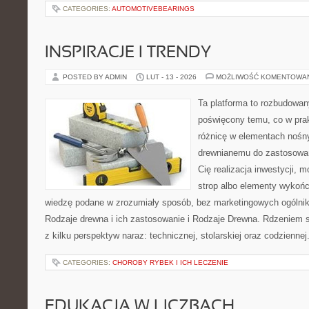
CATEGORIES:
AUTOMOTIVEBEARINGS
INSPIRACJE I TRENDY
POSTED BY ADMIN
LUT - 13 - 2026
MOŻLIWOŚĆ KOMENTOWA
Ta platforma to rozbudowan
poświęcony temu, co w prak
różnicę w elementach nośny
drewnianemu do zastosowań 
Cię realizacja inwestycji, 
strop albo elementy wykońc
wiedzę podane w zrozumiały sposób, bez marketingowych ogólni
Rodzaje drewna i ich zastosowanie i Rodzaje Drewna. Rdzeniem s
z kilku perspektyw naraz: technicznej, stolarskiej oraz codziennej
CATEGORIES:
CHOROBY RYBEK I ICH LECZENIE
EDUKACJA W LICZBACH