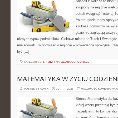
Anabell z Kalisza to blog t
skupiony na regionie wielko
potrafi wciągnąć historią. 
świata, gdzie mapy spotykaj
szukasz pomysłów na wyjaz
gdzie nie zaglądają wszyscy
różnych typów podróżników. Ciekawe miasta to Turek i Swarzędz. 
miejscówek. To opowieść o regionie – prowadzona spokojnie i rze
być […]
CATEGORIES:
SPRZĘT I NARZĘDZIA OGRODNICZE
MATEMATYKA W ŻYCIU CODZIE
POSTED BY ADMIN
LUT - 7 - 2026
MOŻLIWOŚĆ KOMENTOWAN
Strona „Matematyka dla każ
której wzory przestają być 
narzędziem. To kompendium
zrozumieć matematykę od p