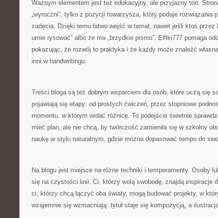
Ważnym elementem jest też edukacyjny, ale przyjazny ton. Stron
„wyroczni”, tylko z pozycji towarzysza, który podaje rozwiązania
zadęcia. Dzięki temu łatwo wejść w temat, nawet jeśli ktoś przez l
umie rysować” albo że ma „brzydkie pismo”. Elfiki777 pomaga od
pokazując, że rozwój to praktyka i że każdy może znaleźć własną
inni w handwritingu.
Treści bloga są też dobrym wsparciem dla osób, które uczą się s
pojawiają się etapy: od prostych ćwiczeń, przez stopniowe podno
momentu, w którym widać różnicę. To podejście świetnie sprawdza 
mieć plan, ale nie chcą, by twórczość zamieniła się w szkolny ob
naukę w stylu naturalnym, gdzie można dopasować tempo do swo
Na blogu jest miejsce na różne techniki i temperamenty. Osoby l
się na czystości linii. Ci, którzy wolą swobodę, znajdą inspiracje
ci, którzy chcą łączyć oba światy, mogą budować projekty, w któ
wzajemnie się wzmacniają: tytuł staje się kompozycją, a ilustracja