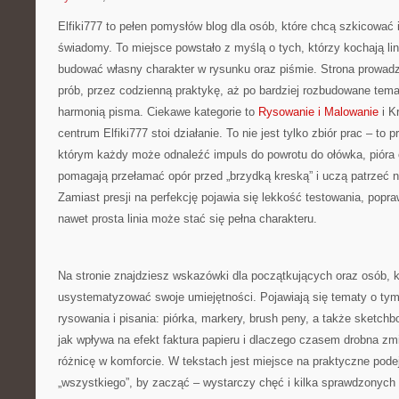
Elfiki777 to pełen pomysłów blog dla osób, które chcą szkicować 
świadomy. To miejsce powstało z myślą o tych, którzy kochają lini
budować własny charakter w rysunku oraz piśmie. Strona prowadz
prób, przez codzienną praktykę, aż po bardziej rozbudowane tem
harmonią pisma. Ciekawe kategorie to
Rysowanie i Malowanie
i K
centrum Elfiki777 stoi działanie. To nie jest tylko zbiór prac – to 
którym każdy może odnaleźć impuls do powrotu do ołówka, pióra 
pomagają przełamać opór przed „brzydką kreską” i uczą patrzeć n
Zamiast presji na perfekcję pojawia się lekkość testowania, popra
nawet prosta linia może stać się pełna charakteru.
Na stronie znajdziesz wskazówki dla początkujących oraz osób, kt
usystematyzować swoje umiejętności. Pojawiają się tematy o tym
rysowania i pisania: piórka, markery, brush peny, a także sketchb
jak wpływa na efekt faktura papieru i dlaczego czasem drobna z
różnicę w komforcie. W tekstach jest miejsce na praktyczne podej
„wszystkiego”, by zacząć – wystarczy chęć i kilka sprawdzonych