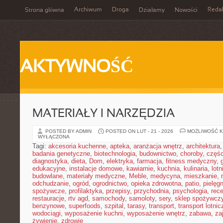
Archiwum
Droga
Reda
Strona główna
Działamy
Nowości
AKTYWNOŚĆ
MATERIAŁY I NARZĘDZIA
POSTED BY ADMIN
POSTED ON LUT - 21 - 2026
MOŻLIWOŚĆ 
WYŁĄCZONA
Tagi:
akcesoria kuchenne
,
apteka
,
aranżacja wnętrz
,
architektura
badania genetyczne
,
biotechnologia
,
budownictwo
,
choroby
,
częś
diagnostyka
,
dieta
,
Dom
,
elektryka
,
farmacja
,
fitness medyczny
,
edukacyjne
,
instalacje domowe
,
kawiarnie
,
kuchnia
,
kulinaria
,
lot
budowlane
,
materiały medyczne
,
Meble
,
medycyna
,
mieszkanie
,
odchudzanie
,
ogród
,
ogrodnictwo
,
opieka zdrowotna
,
patio
,
pielęgn
spożywcze
,
profilaktyka
,
przepisy
,
przychodnia
,
psychologia
,
rece
restauracje
,
rtv agd
,
samochody
,
samoloty
,
sery
,
sklep spożywcz
benzynowe
,
superfoods
,
szpital
,
tarasy
,
transport
,
transport lotnic
wodociągi
,
wyposażenie kuchni
,
wyposażenie wnętrz
,
zabawa
,
za
żywienie
,
zdrowie