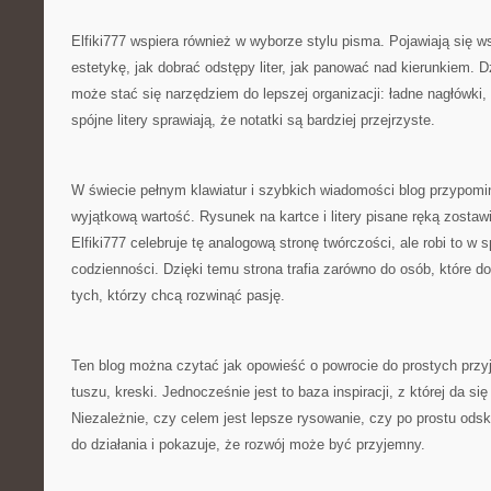
Elfiki777 wspiera również w wyborze stylu pisma. Pojawiają się 
estetykę, jak dobrać odstępy liter, jak panować nad kierunkiem. 
może stać się narzędziem do lepszej organizacji: ładne nagłówki,
spójne litery sprawiają, że notatki są bardziej przejrzyste.
W świecie pełnym klawiatur i szybkich wiadomości blog przypomi
wyjątkową wartość. Rysunek na kartce i litery pisane ręką zostawi
Elfiki777 celebruje tę analogową stronę twórczości, ale robi to 
codzienności. Dzięki temu strona trafia zarówno do osób, które do
tych, którzy chcą rozwinąć pasję.
Ten blog można czytać jak opowieść o powrocie do prostych przy
tuszu, kreski. Jednocześnie jest to baza inspiracji, z której da si
Niezależnie, czy celem jest lepsze rysowanie, czy po prostu odsk
do działania i pokazuje, że rozwój może być przyjemny.