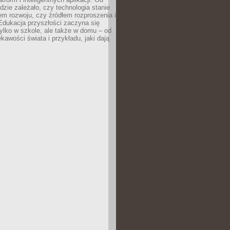
dzie zależało, czy technologia stanie
em rozwoju, czy źródłem rozproszenia i
Edukacja przyszłości zaczyna się
ylko w szkole, ale także w domu – od
kawości świata i przykładu, jaki dają