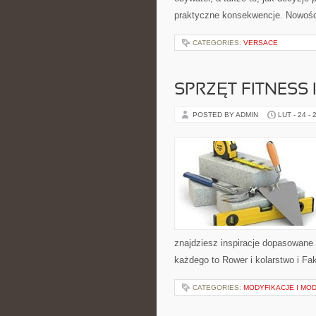
praktyczne konsekwencje. Nowości 
CATEGORIES:
VERSACE
SPRZĘT FITNESS 
POSTED BY ADMIN
LUT - 24 - 
znajdziesz inspiracje dopasowane d
każdego to Rower i kolarstwo i Fak
CATEGORIES:
MODYFIKACJE I MO