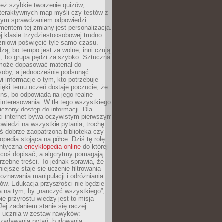
też szybkie tworzenie quizów,
nteraktywnych map myśli czy testów z
ym sprawdzaniem odpowiedzi.
mentem tej zmiany jest personalizacja.
j klasie trzydziestoosobowej trudno
niowi poświęcić tyle samo czasu.
dzą, bo tempo jest za wolne, inni czują
i, bo grupa pędzi za szybko. Sztuczna
 może dopasować materiał do
osoby, a jednocześnie podsunąć
i informacje o tym, kto potrzebuje
ięki temu uczeń dostaje poczucie, że
ns, bo odpowiada na jego realne
ainteresowania. W tle tego wszystkiego
niczony dostęp do informacji. Dla
zi internet bywa oczywistym pierwszym
wiedzi na wszystkie pytania, trochę
yś dobrze zaopatrzona biblioteka czy
opedia stojąca na półce. Dziś tę rolę
antyczna
encyklopedia online
do której
coś dopisać, a algorytmy pomagają
rzebne treści. To jednak sprawia, że
iejsze staje się uczenie filtrowania
oznawania manipulacji i odróżniania
któw. Edukacja przyszłości nie będzie
a na tym, by „nauczyć wszystkiego”,
ie przyrostu wiedzy jest to misja
Jej zadaniem stanie się raczej
 ucznia w zestaw nawyków:
 zadawania pytań, budowania