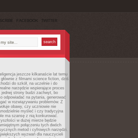
SCRIBE
FACEBOOK
TWITTER
eligencja jeszcze kilkanaście lat temu
 głównie z filmami science fiction, dziś
hodzi do szkół, na uczelnie i do
ealne narzędzie wspierające proces
 jednej strony budzi zachwyt, bo
ko odpowiadać na pytania, generować
magać w rozwiązywaniu problemów. Z
wołuje obawy, czy uczniowie nie
modzielnie myśleć i czy tradycyjna
óle ma szansę z nią konkurować.
yszłości w dużej mierze będzie
 umiejętnym połączeniu tych dwóch
sycznych metod i cyfrowych narzędzi.
jwiększych wyzwań dla nauczycieli