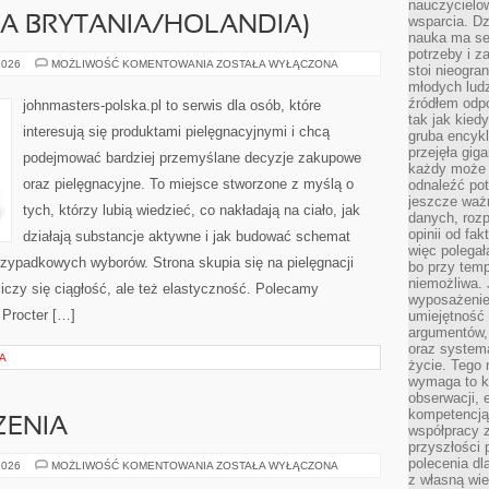
nauczycielow
wsparcia. Dz
KA BRYTANIA/HOLANDIA)
nauka ma se
potrzeby i z
UNILEVER
2026
MOŻLIWOŚĆ KOMENTOWANIA
ZOSTAŁA WYŁĄCZONA
stoi nieogra
(WIELKA
młodych lud
BRYTANIA/HOLANDIA)
źródłem odpo
johnmasters-polska.pl to serwis dla osób, które
tak jak kied
interesują się produktami pielęgnacyjnymi i chcą
gruba encykl
przejęła gig
podejmować bardziej przemyślane decyzje zakupowe
każdy może 
oraz pielęgnacyjne. To miejsce stworzone z myślą o
odnaleźć pot
jeszcze ważn
tych, którzy lubią wiedzieć, co nakładają na ciało, jak
danych, rozp
opinii od fa
działają substancje aktywne i jak budować schemat
więc polegał
rzypadkowych wyborów. Strona skupia się na pielęgnacji
bo przy temp
niemożliwa. 
liczy się ciągłość, ale też elastyczność. Polecamy
wyposażenie
 Procter […]
umiejętność
argumentów, 
oraz systema
A
życie. Tego 
wymaga to k
obserwacji, 
kompetencją
ZENIA
współpracy z
przyszłości 
polecenia dl
ZIELONE
2026
MOŻLIWOŚĆ KOMENTOWANIA
ZOSTAŁA WYŁĄCZONA
WYDARZENIA
z własną wi