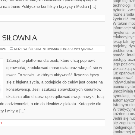
staje się dz
technologii.
na stronie Polityczne konflikty i kryzysy i Media i […]
pytanie, zw
różne źródła
życia niż ten
W takim mod
informacje s
myślenia i 
edukacyjnych
I SIŁOWNIA
lekcji tak, 
projekty, dy
SPRZĘT
2026
MOŻLIWOŚĆ KOMENTOWANIA
ZOSTAŁA WYŁĄCZONA
problemem. 
FITNESS
pomóc. Intel
I
SIŁOWNIA
postępy ucz
12ton.pl to platforma dla osób, które chcą poprawić
jego poziomu
sprawność, zredukować masę ciała oraz wkręcić się w
wizualizują 
już opanowa
rower. To serwis, w którym aktywność fizyczna łączy
popracować. 
się z higieną życia, a podejście do celów jest oparte na
indywidualn
ocenia syst
konsekwencji. Jeśli szukasz sprawdzonych kierunków
umożliwiają 
symulacji, i
działania albo chcesz uporządkować swoje nawyki, tutaj
automatyczn
o codzienności, a nie do ideałów z plakatu. Kategorie dla
Istotnym ele
W tradycyjne
ty i mity o […]
każdemu ucz
Jedni się nu
się zagubien
DY
inteligencja
konkretnej 