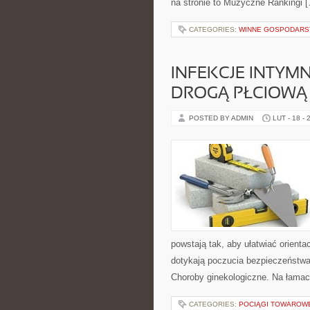
na stronie to Muzyczne Rankingi 
CATEGORIES:
WINNE GOSPODARST
INFEKCJE INTYM
DROGĄ PŁCIOWĄ
POSTED BY ADMIN
LUT - 18 - 
powstają tak, aby ułatwiać orienta
dotykają poczucia bezpieczeństwa
Choroby ginekologiczne. Na łamach
CATEGORIES:
POCIĄGI TOWAROW