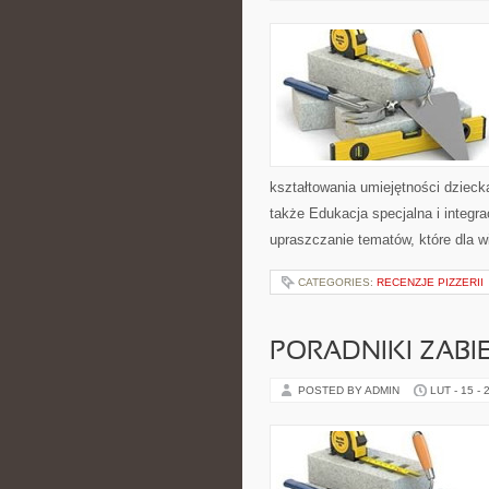
kształtowania umiejętności dzieck
także Edukacja specjalna i integra
upraszczanie tematów, które dla wi
CATEGORIES:
RECENZJE PIZZERII
PORADNIKI ZAB
POSTED BY ADMIN
LUT - 15 - 