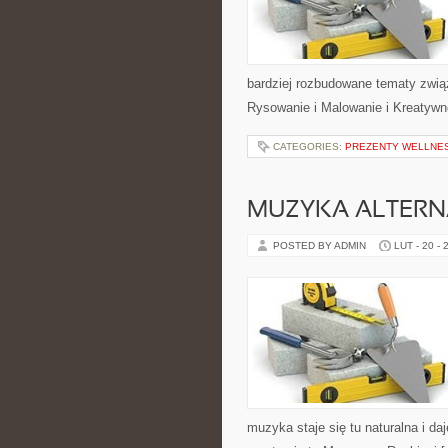
bardziej rozbudowane tematy zwią
Rysowanie i Malowanie i Kreatywn
CATEGORIES:
PREZENTY WELLNES
MUZYKA ALTERN
POSTED BY ADMIN
LUT - 20 - 
muzyka staje się tu naturalna i da