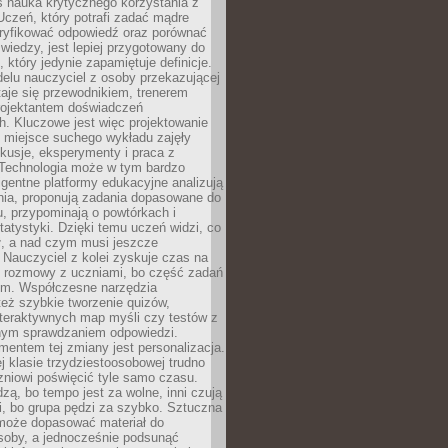
iś nauka krytycznego korzystania z
 Uczeń, który potrafi zadać mądre
eryfikować odpowiedź oraz porównać
 wiedzy, jest lepiej przygotowany do
, który jedynie zapamiętuje definicje.
elu nauczyciel z osoby przekazującej
taje się przewodnikiem, trenerem
projektantem doświadczeń
. Kluczowe jest więc projektowanie
by miejsce suchego wykładu zajęły
skusje, eksperymenty i praca z
Technologia może w tym bardzo
igentne platformy edukacyjne analizują
nia, proponują zadania dopasowane do
, przypominają o powtórkach i
statystyki. Dzięki temu uczeń widzi, co
ł, a nad czym musi jeszcze
Nauczyciel z kolei zyskuje czas na
e rozmowy z uczniami, bo część zadań
em. Współczesne narzędzia
też szybkie tworzenie quizów,
nteraktywnych map myśli czy testów z
ym sprawdzaniem odpowiedzi.
mentem tej zmiany jest personalizacja.
j klasie trzydziestoosobowej trudno
niowi poświęcić tyle samo czasu.
dzą, bo tempo jest za wolne, inni czują
i, bo grupa pędzi za szybko. Sztuczna
 może dopasować materiał do
osoby, a jednocześnie podsunąć