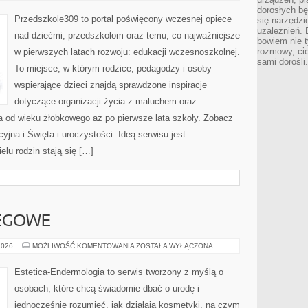
dorosłych bę
Przedszkole309 to portal poświęcony wczesnej opiece
się narzędzi
uzależnień. 
nad dziećmi, przedszkolom oraz temu, co najważniejsze
bowiem nie t
rozmowy, cie
w pierwszych latach rozwoju: edukacji wczesnoszkolnej.
sami dorośli.
To miejsce, w którym rodzice, pedagodzy i osoby
wspierające dzieci znajdą sprawdzone inspiracje
dotyczące organizacji życia z maluchem oraz
a od wieku żłobkowego aż po pierwsze lata szkoły. Zobacz
cyjna i Święta i uroczystości. Ideą serwisu jest
elu rodzin stają się […]
IEGOWE
PORADNIKI
2026
MOŻLIWOŚĆ KOMENTOWANIA
ZOSTAŁA WYŁĄCZONA
ZABIEGOWE
Estetica-Endermologia to serwis tworzony z myślą o
osobach, które chcą świadomie dbać o urodę i
jednocześnie rozumieć, jak działają kosmetyki, na czym