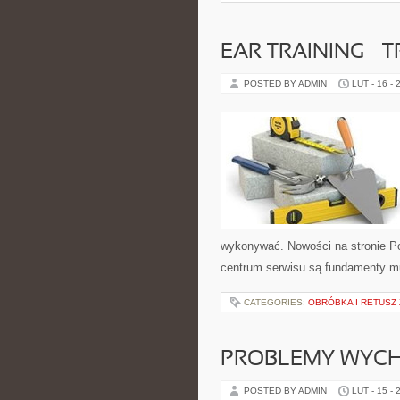
EAR TRAINING – 
POSTED BY ADMIN
LUT - 16 - 
wykonywać. Nowości na stronie Po
centrum serwisu są fundamenty mu
CATEGORIES:
OBRÓBKA I RETUSZ
PROBLEMY WYC
POSTED BY ADMIN
LUT - 15 - 