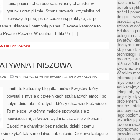
nauczania. Z
cenią papier i chcą budować własny charakter w
potrafi szyb
rysunku oraz piśmie. Strona prowadzi czytelnika od
treści i po
drugiej – wy
pierwszych prób, przez codzienną praktykę, aż po
przestaną sa
zane z układem i harmonią pisma. Ciekawe kategorie to
szkoła w og
Edukacja prz
e Pisanie Ręczne. W centrum Elfiki777 […]
polegała na
światów: kla
Jednym z na
S I RELAKSACYJNE
staje się dz
technologii.
pytanie, zw
różne źródła
ATYWNA I NISZOWA
życia niż ten
W takim mod
MUZYKA
2026
MOŻLIWOŚĆ KOMENTOWANIA
ZOSTAŁA WYŁĄCZONA
informacje s
ALTERNATYWNA
myślenia i 
I
edukacyjnych
NISZOWA
Limith to kulturalny blog dla fanów dźwięków, który
lekcji tak, 
powstał z myślą o czytelnikach szukających emocji po
projekty, dy
problemem. 
całym dniu, ale też o tych, którzy chcą wiedzieć więcej.
pomóc. Intel
postępy ucz
To miejsce, w którym melodie spotykają się z
jego poziomu
opowieściami, a świeże wydania łączą się z ikonami.
wizualizują 
już opanowa
Całość ma charakter bez nadęcia, dzięki czemu
popracować. 
je się czytać tak samo łatwo, jak chłonie. Ciekawe kategorie
indywidualn
ocenia syst