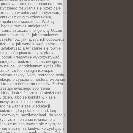
pracy w grupie, odporności na stres
tycznego rozwijania się przez całe
nie da się w pełni zautomatyzować, bo
ontaktu z drugim człowiekiem,
empatii i doświadczenia. Ważną
 będzie również umiejętność
 samą sztuczną inteligencją. Uczeń
powinien wiedzieć, jak formułować
a systemów, jak łączyć ich odpowiedzi
edzą oraz jak weryfikować otrzymane
„alfabetyzacja AI” stanie się równie
umiejętność pisania czy czytania.
 potrafi kreatywnie wykorzystywać
 narzędzia, będzie miała przewagę na
 w nauce i w codziennym życiu. Nie
ednak, że technologia rozwiąże
roblemy szkoły. Nadal potrzebne będą
elacje, przyjazna atmosfera, wsparcie
i troska o dobrostan uczniów. Żaden
 zastąpi uważnego spojrzenia
 który dostrzeże, że ktoś siedzi cicho,
 dzień, albo że konflikt w klasie
wy, a nie kolejnej prezentacji.
ego najważniejsze w edukacji
będzie mądre połączenie ludzkiej
 z cyfrowymi możliwościami. Na końcu
yć, że zmienia się również rola
i także muszą oswoić się z tym, że
 się inaczej niż kiedyś, korzystając z
tform i inteligentnych aplikacji. Od