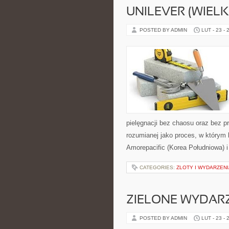
UNILEVER (WIEL
POSTED BY ADMIN
LUT - 23 - 
pielęgnacji bez chaosu oraz bez p
rozumianej jako proces, w którym 
Amorepacific (Korea Południowa) i
CATEGORIES:
ZLOTY I WYDARZENI
ZIELONE WYDAR
POSTED BY ADMIN
LUT - 23 - 