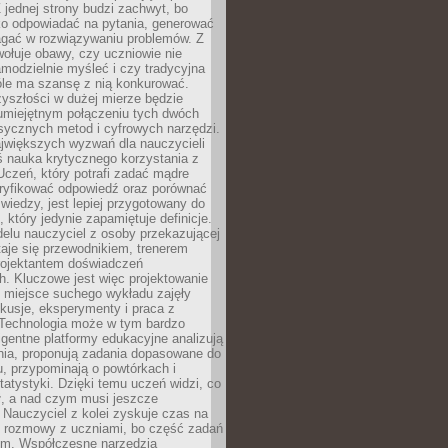
 jednej strony budzi zachwyt, bo
ko odpowiadać na pytania, generować
magać w rozwiązywaniu problemów. Z
wołuje obawy, czy uczniowie nie
modzielnie myśleć i czy tradycyjna
óle ma szansę z nią konkurować.
yszłości w dużej mierze będzie
 umiejętnym połączeniu tych dwóch
sycznych metod i cyfrowych narzędzi.
jwiększych wyzwań dla nauczycieli
iś nauka krytycznego korzystania z
 Uczeń, który potrafi zadać mądre
eryfikować odpowiedź oraz porównać
 wiedzy, jest lepiej przygotowany do
, który jedynie zapamiętuje definicje.
elu nauczyciel z osoby przekazującej
taje się przewodnikiem, trenerem
projektantem doświadczeń
. Kluczowe jest więc projektowanie
by miejsce suchego wykładu zajęły
skusje, eksperymenty i praca z
Technologia może w tym bardzo
igentne platformy edukacyjne analizują
nia, proponują zadania dopasowane do
, przypominają o powtórkach i
statystyki. Dzięki temu uczeń widzi, co
ł, a nad czym musi jeszcze
Nauczyciel z kolei zyskuje czas na
e rozmowy z uczniami, bo część zadań
em. Współczesne narzędzia