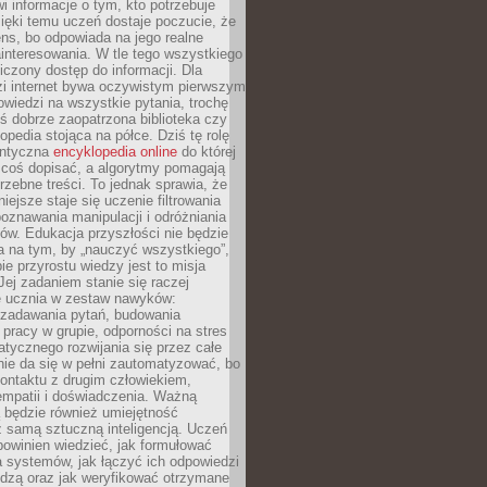
i informacje o tym, kto potrzebuje
ięki temu uczeń dostaje poczucie, że
ns, bo odpowiada na jego realne
ainteresowania. W tle tego wszystkiego
niczony dostęp do informacji. Dla
zi internet bywa oczywistym pierwszym
wiedzi na wszystkie pytania, trochę
yś dobrze zaopatrzona biblioteka czy
opedia stojąca na półce. Dziś tę rolę
antyczna
encyklopedia online
do której
coś dopisać, a algorytmy pomagają
rzebne treści. To jednak sprawia, że
iejsze staje się uczenie filtrowania
oznawania manipulacji i odróżniania
któw. Edukacja przyszłości nie będzie
a na tym, by „nauczyć wszystkiego”,
ie przyrostu wiedzy jest to misja
Jej zadaniem stanie się raczej
 ucznia w zestaw nawyków:
 zadawania pytań, budowania
pracy w grupie, odporności na stres
tycznego rozwijania się przez całe
nie da się w pełni zautomatyzować, bo
ontaktu z drugim człowiekiem,
empatii i doświadczenia. Ważną
 będzie również umiejętność
 samą sztuczną inteligencją. Uczeń
powinien wiedzieć, jak formułować
a systemów, jak łączyć ich odpowiedzi
edzą oraz jak weryfikować otrzymane