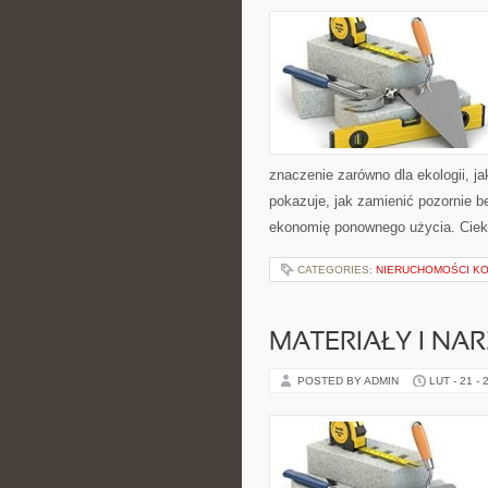
znaczenie zarówno dla ekologii, ja
pokazuje, jak zamienić pozornie 
ekonomię ponownego użycia. Ciek
CATEGORIES:
NIERUCHOMOŚCI K
MATERIAŁY I NA
POSTED BY ADMIN
LUT - 21 - 