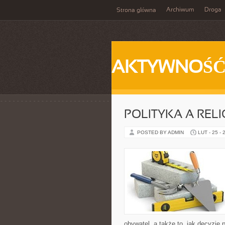
Archiwum
Droga
Strona główna
AKTYWNOŚ
POLITYKA A RELI
POSTED BY ADMIN
LUT - 25 - 
obywatel, a także to, jak decyzje