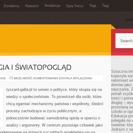
Redakcja
Tagi
Tagi
Działamy
Nowości
Spis Treści
SUB
Ć
GIA I ŚWIATOPOGLĄD
Sztuczna int
kojarzyła się
POLITYKA
2026
MOŻLIWOŚĆ KOMENTOWANIA
ZOSTAŁA WYŁĄCZONA
natomiast wc
A
domów jako r
RELIGIA
I
nauczania. Z
ryszard-galla.pl to serwis o polityce, który skupia się na
ŚWIATOPOGLĄD
potrafi szyb
wiedzy o społeczeństwie. To przestrzeń dla osób, które
treści i po
drugiej – wy
chcą ogarniać mechanizmy państwa i wspólnoty, śledzić
przestaną sa
procesy zachodzące w życiu publicznym, a
szkoła w og
Edukacja prz
jednocześnie budować samodzielną opinię w oparciu o
polegała na
światów: kla
analizy i argumenty. W centrum pozostaje człowiek jako
Jednym z na
 podejmowane na różnych szczeblach przekładają się na