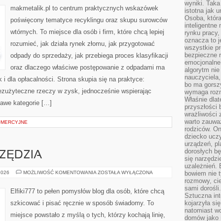
wyniki. Taka 
makmetalik.pl to centrum praktycznych wskazówek
istotna jak 
Osoba, która
poświęcony tematyce recyklingu oraz skupu surowców
inteligentne
wtórnych. To miejsce dla osób i firm, które chcą lepiej
rynku pracy,
oznacza to j
rozumieć, jak działa rynek złomu, jak przygotować
wszystkie p
bezpieczne r
odpady do sprzedaży, jak przebiega proces klasyfikacji
emocjonalne 
oraz dlaczego właściwe postępowanie z odpadami ma
algorytm nie
nauczyciela,
k i dla opłacalności. Strona skupia się na praktyce:
bo ma gorszy
bezużyteczne rzeczy w zysk, jednocześnie wspierając
wymaga rozmo
Właśnie dlat
awe kategorie […]
przyszłości 
wrażliwości
warto zauważ
OMERCYJNE
rodziców. On
dziecko uczy
urządzeń, pla
dorosłych bę
RZĘDZIA
się narzędzi
uzależnień. 
MATERIAŁY
2026
MOŻLIWOŚĆ KOMENTOWANIA
ZOSTAŁA WYŁĄCZONA
bowiem nie t
I
rozmowy, cie
NARZĘDZIA
sami dorośli.
Elfiki777 to pełen pomysłów blog dla osób, które chcą
Sztuczna int
szkicować i pisać ręcznie w sposób świadomy. To
kojarzyła się
natomiast wc
miejsce powstało z myślą o tych, którzy kochają linię,
domów jako r