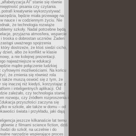
„alfabetyzacja AI” stanie się równie
umiejętność pisania czy czytania.
 potrafi kreatywnie wykorzystywać
 narzędzia, będzie miała przewagę na
 w nauce i w codziennym życiu. Nie
ednak, że technologia rozwiąże
roblemy szkoły. Nadal potrzebne będą
elacje, przyjazna atmosfera, wsparcie
i troska o dobrostan uczniów. Żaden
 zastąpi uważnego spojrzenia
 który dostrzeże, że ktoś siedzi cicho,
 dzień, albo że konflikt w klasie
wy, a nie kolejnej prezentacji.
ego najważniejsze w edukacji
będzie mądre połączenie ludzkiej
 z cyfrowymi możliwościami. Na końcu
yć, że zmienia się również rola
i także muszą oswoić się z tym, że
 się inaczej niż kiedyś, korzystając z
tform i inteligentnych aplikacji. Od
dzie zależało, czy technologia stanie
em rozwoju, czy źródłem rozproszenia i
Edukacja przyszłości zaczyna się
ylko w szkole, ale także w domu – od
kawości świata i przykładu, jaki dają
eligencja jeszcze kilkanaście lat temu
 głównie z filmami science fiction, dziś
hodzi do szkół, na uczelnie i do
ealne narzędzie wspierające proces