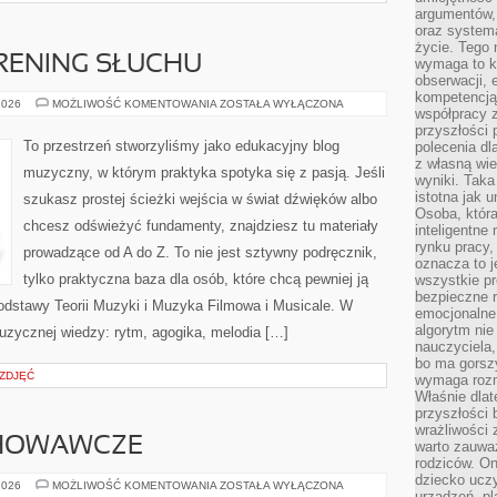
argumentów, 
oraz systema
życie. Tego 
TRENING SŁUCHU
wymaga to k
obserwacji, 
kompetencją
EAR
2026
MOŻLIWOŚĆ KOMENTOWANIA
ZOSTAŁA WYŁĄCZONA
współpracy z
TRAINING
–
przyszłości 
TRENING
To przestrzeń stworzyliśmy jako edukacyjny blog
polecenia dl
SŁUCHU
z własną wi
muzyczny, w którym praktyka spotyka się z pasją. Jeśli
wyniki. Taka 
istotna jak 
szukasz prostej ścieżki wejścia w świat dźwięków albo
Osoba, która
chcesz odświeżyć fundamenty, znajdziesz tu materiały
inteligentne
rynku pracy,
prowadzące od A do Z. To nie jest sztywny podręcznik,
oznacza to j
tylko praktyczna baza dla osób, które chcą pewniej ją
wszystkie p
bezpieczne r
dstawy Teorii Muzyki i Muzyka Filmowa i Musicale. W
emocjonalne 
algorytm nie
zycznej wiedzy: rytm, agogika, melodia […]
nauczyciela,
bo ma gorszy
 ZDJĘĆ
wymaga rozmo
Właśnie dlat
przyszłości 
wrażliwości
HOWAWCZE
warto zauważ
rodziców. On
dziecko uczy
PROBLEMY
2026
MOŻLIWOŚĆ KOMENTOWANIA
ZOSTAŁA WYŁĄCZONA
urządzeń, pla
WYCHOWAWCZE