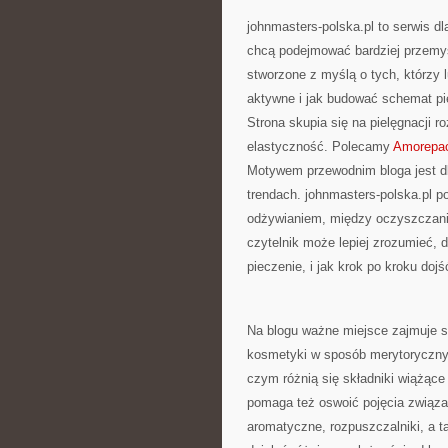
johnmasters-polska.pl to serwis dl
chcą podejmować bardziej przemyś
stworzone z myślą o tych, którzy l
aktywne i jak budować schemat pi
Strona skupia się na pielęgnacji ro
elastyczność. Polecamy
Amorepac
Motywem przewodnim bloga jest dba
trendach. johnmasters-polska.pl 
odżywianiem, między oczyszczanie
czytelnik może lepiej zrozumieć,
pieczenie, i jak krok po kroku dojś
Na blogu ważne miejsce zajmuje s
kosmetyki w sposób merytoryczny. 
czym różnią się składniki wiążące
pomaga też oswoić pojęcia związ
aromatyczne, rozpuszczalniki, a t