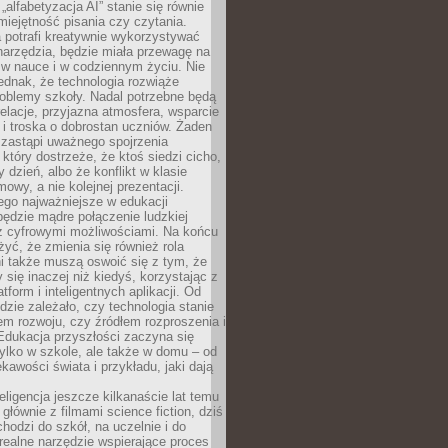
„alfabetyzacja AI” stanie się równie
umiejętność pisania czy czytania.
 potrafi kreatywnie wykorzystywać
 narzędzia, będzie miała przewagę na
 w nauce i w codziennym życiu. Nie
ednak, że technologia rozwiąże
roblemy szkoły. Nadal potrzebne będą
elacje, przyjazna atmosfera, wsparcie
i troska o dobrostan uczniów. Żaden
 zastąpi uważnego spojrzenia
 który dostrzeże, że ktoś siedzi cicho,
 dzień, albo że konflikt w klasie
wy, a nie kolejnej prezentacji.
ego najważniejsze w edukacji
będzie mądre połączenie ludzkiej
 z cyfrowymi możliwościami. Na końcu
yć, że zmienia się również rola
i także muszą oswoić się z tym, że
 się inaczej niż kiedyś, korzystając z
tform i inteligentnych aplikacji. Od
dzie zależało, czy technologia stanie
em rozwoju, czy źródłem rozproszenia i
Edukacja przyszłości zaczyna się
ylko w szkole, ale także w domu – od
kawości świata i przykładu, jaki dają
eligencja jeszcze kilkanaście lat temu
 głównie z filmami science fiction, dziś
hodzi do szkół, na uczelnie i do
ealne narzędzie wspierające proces