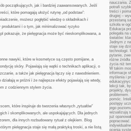
nauczania. Z
sób początkujących, jak i bardziej zaawansowanych. Jeśli
potrafi szyb
treści i po
treści, które pomagają ułożyć rutynę „od podstaw”:
drugiej – wy
wiadczenie, możesz pogłębić wiedzę o składnikach i
przestaną sa
szkoła w og
 produktami i o tym, jak minimalizować ryzyko
Edukacja prz
polegała na
.pl pokazuje, że pielęgnacja może być nieskomplikowana, a
światów: kla
Jednym z na
staje się dz
technologii.
pytanie, zw
enne nawyki, które w kosmetyce są często pomijane, a
różne źródła
życia niż ten
dycję skóry. Pojawiają się wątki o technikach aplikacji, o
W takim mod
informacje s
zczanie, a także jak pielęgnacja łączy się z nawodnieniem.
myślenia i 
działają w próżni i że najlepsze efekty pojawiają się wtedy,
edukacyjnych
lekcji tak, 
zem z codziennym stylem życia.
projekty, dy
problemem. 
pomóc. Intel
postępy ucz
jscem, które inspiruje do tworzenia własnych „rytuałów”
jego poziomu
wizualizują 
ugich i skomplikowanych, ale uspokajających. Dla jednych
już opanowa
czorem, dla innych rozbudowany rytuał z olejkiem. Blog
popracować. 
indywidualn
tórym pielęgnacja staje się małą praktyką troski, a nie listą
ocenia syst