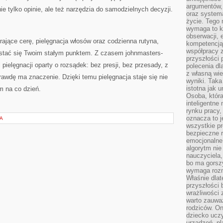
argumentów, 
ie tylko opinie, ale też narzędzia do samodzielnych decyzji.
oraz systema
życie. Tego 
wymaga to k
obserwacji, 
erające cerę, pielęgnacja włosów oraz codzienna rutyna,
kompetencją
współpracy z
e stać się Twoim stałym punktem. Z czasem johnmasters-
przyszłości 
pielęgnacji oparty o rozsądek: bez presji, bez przesady, z
polecenia dl
z własną wi
awdę ma znaczenie. Dzięki temu pielęgnacja staje się nie
wyniki. Taka 
istotna jak 
m na co dzień.
Osoba, która
inteligentne
rynku pracy,
oznacza to j
A
wszystkie p
bezpieczne r
emocjonalne 
algorytm nie
nauczyciela,
bo ma gorszy
wymaga rozmo
Właśnie dlat
przyszłości 
wrażliwości
warto zauważ
rodziców. On
dziecko uczy
urządzeń, pla