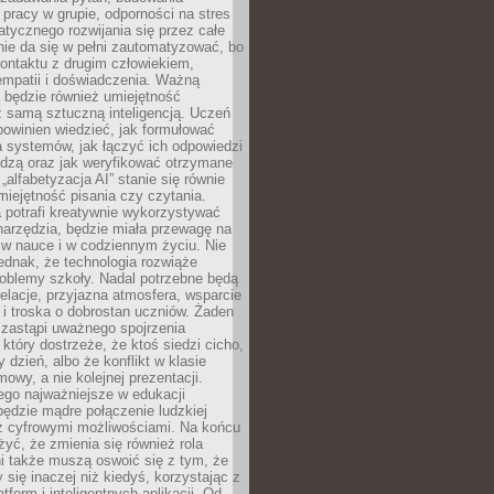
pracy w grupie, odporności na stres
tycznego rozwijania się przez całe
nie da się w pełni zautomatyzować, bo
ontaktu z drugim człowiekiem,
empatii i doświadczenia. Ważną
 będzie również umiejętność
 samą sztuczną inteligencją. Uczeń
powinien wiedzieć, jak formułować
a systemów, jak łączyć ich odpowiedzi
edzą oraz jak weryfikować otrzymane
„alfabetyzacja AI” stanie się równie
umiejętność pisania czy czytania.
 potrafi kreatywnie wykorzystywać
 narzędzia, będzie miała przewagę na
 w nauce i w codziennym życiu. Nie
ednak, że technologia rozwiąże
roblemy szkoły. Nadal potrzebne będą
elacje, przyjazna atmosfera, wsparcie
i troska o dobrostan uczniów. Żaden
 zastąpi uważnego spojrzenia
 który dostrzeże, że ktoś siedzi cicho,
 dzień, albo że konflikt w klasie
wy, a nie kolejnej prezentacji.
ego najważniejsze w edukacji
będzie mądre połączenie ludzkiej
 z cyfrowymi możliwościami. Na końcu
yć, że zmienia się również rola
i także muszą oswoić się z tym, że
 się inaczej niż kiedyś, korzystając z
tform i inteligentnych aplikacji. Od