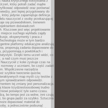
iś nauka krytycznego korzystania z
 Uczeń, który potrafi zadać mądre
eryfikować odpowiedź oraz porównać
 wiedzy, jest lepiej przygotowany do
, który jedynie zapamiętuje definicje.
elu nauczyciel z osoby przekazującej
taje się przewodnikiem, trenerem
projektantem doświadczeń
. Kluczowe jest więc projektowanie
by miejsce suchego wykładu zajęły
skusje, eksperymenty i praca z
Technologia może w tym bardzo
igentne platformy edukacyjne analizują
nia, proponują zadania dopasowane do
, przypominają o powtórkach i
statystyki. Dzięki temu uczeń widzi, co
ł, a nad czym musi jeszcze
Nauczyciel z kolei zyskuje czas na
e rozmowy z uczniami, bo część zadań
em. Współczesne narzędzia
też szybkie tworzenie quizów,
nteraktywnych map myśli czy testów z
ym sprawdzaniem odpowiedzi.
mentem tej zmiany jest personalizacja.
j klasie trzydziestoosobowej trudno
niowi poświęcić tyle samo czasu.
dzą, bo tempo jest za wolne, inni czują
i, bo grupa pędzi za szybko. Sztuczna
 może dopasować materiał do
osoby, a jednocześnie podsunąć