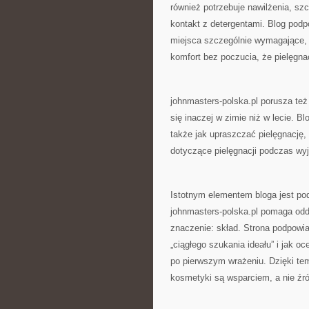
również potrzebuje nawilżenia, sz
kontakt z detergentami. Blog podp
miejsca szczególnie wymagające, t
komfort bez poczucia, że pielęgna
johnmasters-polska.pl porusza też
się inaczej w zimie niż w lecie. B
także jak upraszczać pielęgnację,
dotyczące pielęgnacji podczas wy
Istotnym elementem bloga jest pod
johnmasters-polska.pl pomaga oddz
znaczenie: skład. Strona podpowi
„ciągłego szukania ideału” i jak o
po pierwszym wrażeniu. Dzięki te
kosmetyki są wsparciem, a nie źród