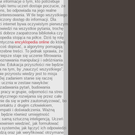
i informacje o tym, kto potrzebuje
ięki temu uczeń dostaje poczucie, że
ns, bo odpowiada na jego realne
ainteresowania. W tle tego wszystkiego
niczony dostęp do informacji. Dla
zi internet bywa oczywistym pierwszym
wiedzi na wszystkie pytania, trochę
yś dobrze zaopatrzona biblioteka czy
opedia stojąca na półce. Dziś tę rolę
antyczna
encyklopedia online
do której
coś dopisać, a algorytmy pomagają
rzebne treści. To jednak sprawia, że
iejsze staje się uczenie filtrowania
oznawania manipulacji i odróżniania
któw. Edukacja przyszłości nie będzie
a na tym, by „nauczyć wszystkiego”,
ie przyrostu wiedzy jest to misja
Jej zadaniem stanie się raczej
 ucznia w zestaw nawyków:
 zadawania pytań, budowania
pracy w grupie, odporności na stres
tycznego rozwijania się przez całe
nie da się w pełni zautomatyzować, bo
ontaktu z drugim człowiekiem,
empatii i doświadczenia. Ważną
 będzie również umiejętność
 samą sztuczną inteligencją. Uczeń
powinien wiedzieć, jak formułować
a systemów, jak łączyć ich odpowiedzi
edzą oraz jak weryfikować otrzymane