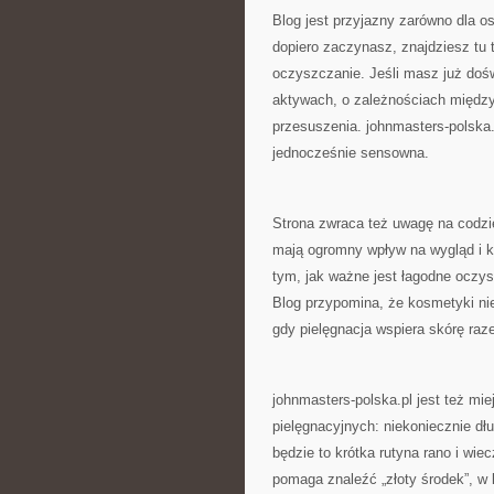
Blog jest przyjazny zarówno dla o
dopiero zaczynasz, znajdziesz tu 
oczyszczanie. Jeśli masz już doś
aktywach, o zależnościach między
przesuszenia. johnmasters-polska
jednocześnie sensowna.
Strona zwraca też uwagę na codzi
mają ogromny wpływ na wygląd i kon
tym, jak ważne jest łagodne oczys
Blog przypomina, że kosmetyki nie 
gdy pielęgnacja wspiera skórę ra
johnmasters-polska.pl jest też mie
pielęgnacyjnych: niekoniecznie dł
będzie to krótka rutyna rano i wie
pomaga znaleźć „złoty środek”, w k