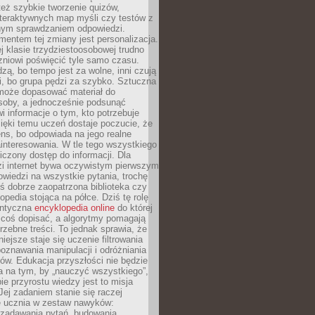
też szybkie tworzenie quizów,
nteraktywnych map myśli czy testów z
ym sprawdzaniem odpowiedzi.
mentem tej zmiany jest personalizacja.
j klasie trzydziestoosobowej trudno
niowi poświęcić tyle samo czasu.
dzą, bo tempo jest za wolne, inni czują
i, bo grupa pędzi za szybko. Sztuczna
 może dopasować materiał do
osoby, a jednocześnie podsunąć
i informacje o tym, kto potrzebuje
ięki temu uczeń dostaje poczucie, że
ns, bo odpowiada na jego realne
ainteresowania. W tle tego wszystkiego
niczony dostęp do informacji. Dla
zi internet bywa oczywistym pierwszym
wiedzi na wszystkie pytania, trochę
yś dobrze zaopatrzona biblioteka czy
opedia stojąca na półce. Dziś tę rolę
antyczna
encyklopedia online
do której
coś dopisać, a algorytmy pomagają
rzebne treści. To jednak sprawia, że
iejsze staje się uczenie filtrowania
oznawania manipulacji i odróżniania
któw. Edukacja przyszłości nie będzie
a na tym, by „nauczyć wszystkiego”,
ie przyrostu wiedzy jest to misja
Jej zadaniem stanie się raczej
 ucznia w zestaw nawyków:
 zadawania pytań, budowania