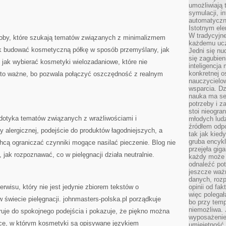
umożliwiają 
symulacji, i
automatyczn
Istotnym ele
W tradycyjne
soby, które szukają tematów związanych z minimalizmem
każdemu ucz
k budować kosmetyczną półkę w sposób przemyślany, jak
Jedni się nu
się zagubien
 jak wybierać kosmetyki wielozadaniowe, które nie
inteligencja
konkretnej 
ób to ważne, bo pozwala połączyć oszczędność z realnym
nauczycielow
wsparcia. Dz
nauka ma se
potrzeby i z
stoi nieogra
dotyka tematów związanych z wrażliwościami i
młodych lud
źródłem odpo
ry alergicznej, podejście do produktów łagodniejszych, a
tak jak kied
gruba encykl
hcą ograniczać czynniki mogące nasilać pieczenie. Blog nie
przejęła gig
, jak rozpoznawać, co w pielęgnacji działa neutralnie.
każdy może 
odnaleźć pot
jeszcze ważn
danych, rozp
rwisu, który nie jest jedynie zbiorem tekstów o
opinii od fa
więc polegał
świecie pielęgnacji. johnmasters-polska.pl porządkuje
bo przy temp
niemożliwa. 
ruje do spokojnego podejścia i pokazuje, że piękno można
wyposażenie
ce, w którym kosmetyki są opisywane językiem
umiejętność