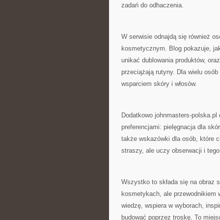
zadań do odhaczenia.
W serwisie odnajdą się również o
kosmetycznym. Blog pokazuje, ja
unikać dublowania produktów, oraz
przeciążają rutyny. Dla wielu os
wsparciem skóry i włosów.
Dodatkowo johnmasters-polska.pl 
preferencjami: pielęgnacja dla skó
także wskazówki dla osób, które c
straszy, ale uczy obserwacji i tego
Wszystko to składa się na obraz se
kosmetykach, ale przewodnikiem w 
wiedzę, wspiera w wyborach, inspi
budować poprzez troskę. To miejs