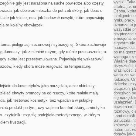
wyniki. Taka 
czególnie gdy jest narażona na suche powietrze albo częsty
istotna jak 
owiada, jak dobierać mleczka do potrzeb skóry, jak dbać o
Osoba, która
inteligentne
akie jak łokcie, oraz jak budować nawyki, które poprawiają
rynku pracy,
oznacza to j
cja to kolejny obowiązek.
wszystkie p
bezpieczne r
emocjonalne 
algorytm nie
 temat pielęgnacji sezonowej i sytuacyjnej. Skóra zachowuje
nauczyciela,
log tłumaczy, jak zmieniać rutynę, gdy rośnie przesuszenie, a
bo ma gorszy
wymaga rozmo
 gdy skóra jest przestymulowana. Pojawiają się wskazówki
Właśnie dlat
przyszłości 
jazdów, kiedy skóra może reagować na temperaturę.
wrażliwości
warto zauważ
rodziców. On
dziecko uczy
ejście do kosmetyków jako narzędzia, a nie obietnicy.
urządzeń, pla
ielać chwyty promocyjne od rzeczy, które realnie mają
dorosłych bę
się narzędzi
ada, jak testować kosmetyki bez wpadania w pułapkę
uzależnień. 
bowiem nie t
ceniać produkt po tym, czy wspiera komfort skóry, a nie tylko
rozmowy, cie
mu czytelnik uczy się podejścia metodycznego, w którym
sami dorośli.
Sztuczna int
łem frustracji.
kojarzyła się
natomiast wc
domów jako r