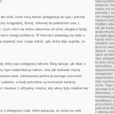
y.
nauczycielow
wsparcia. Dz
nauka ma se
potrzeby i z
stoi nieogra
 dla osób, które chcą dobrać pielęgnację do typu i potrzeb
młodych lud
ery ściągniętej, tłustej, skłonnej do podrażnień oraz z
źródłem odpo
tak jak kied
, czym różni się skóra zaburzona od skóry ubogiej w lipidy,
gruba encykl
nieco innego podejścia. W treściach pojawiają się wątki o
przejęła gig
każdy może 
 ją wspierać oraz czego unikać, gdy skóra daje sygnały, że
odnaleźć pot
jeszcze ważn
danych, rozp
opinii od fa
więc polegał
bo przy temp
y dotyczące pielęgnacji włosów. Blog opisuje, jak dbać o
niemożliwa. 
emy typu nadprodukcja sebum, oraz jak budować rutynę
wyposażenie
umiejętność
abezpieczanie. johnmasters-polska.pl pomaga zrozumieć,
argumentów, 
oraz systema
y subtelne, a kiedy potrzebne są kosmetyki bardziej
życie. Tego 
yć cleanser z odżywką i maską, aby włosy były miękkie bez
wymaga to k
obserwacji, 
kompetencją
współpracy z
przyszłości 
polecenia dl
ci o pielęgnacji ciała, które pokazują, że skóra na ciele
z własną wi