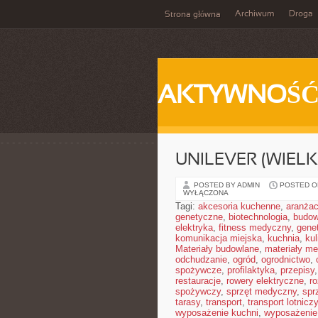
Archiwum
Droga
Strona główna
AKTYWNOŚ
UNILEVER (WIEL
POSTED BY ADMIN
POSTED ON
WYŁĄCZONA
Tagi:
akcesoria kuchenne
,
aranżac
genetyczne
,
biotechnologia
,
budow
elektryka
,
fitness medyczny
,
gene
komunikacja miejska
,
kuchnia
,
kul
Materiały budowlane
,
materiały m
odchudzanie
,
ogród
,
ogrodnictwo
,
spożywcze
,
profilaktyka
,
przepisy
restauracje
,
rowery elektryczne
,
r
spożywczy
,
sprzęt medyczny
,
spr
tarasy
,
transport
,
transport lotniczy
wyposażenie kuchni
,
wyposażenie