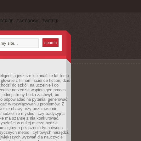
SCRIBE
FACEBOOK
TWITTER
eligencja jeszcze kilkanaście lat temu
 głównie z filmami science fiction, dziś
hodzi do szkół, na uczelnie i do
ealne narzędzie wspierające proces
 jednej strony budzi zachwyt, bo
ko odpowiadać na pytania, generować
magać w rozwiązywaniu problemów. Z
wołuje obawy, czy uczniowie nie
modzielnie myśleć i czy tradycyjna
óle ma szansę z nią konkurować.
yszłości w dużej mierze będzie
 umiejętnym połączeniu tych dwóch
sycznych metod i cyfrowych narzędzi.
jwiększych wyzwań dla nauczycieli