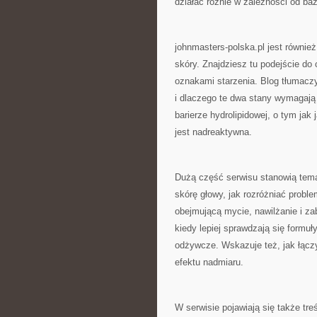
działać różnie w zależności od baz
johnmasters-polska.pl jest również
skóry. Znajdziesz tu podejście do c
oznakami starzenia. Blog tłumaczy
i dlaczego te dwa stany wymagają 
barierze hydrolipidowej, o tym jak
jest nadreaktywna.
Dużą część serwisu stanowią temat
skórę głowy, jak rozróżniać probl
obejmującą mycie, nawilżanie i z
kiedy lepiej sprawdzają się formuł
odżywcze. Wskazuje też, jak łącz
efektu nadmiaru.
W serwisie pojawiają się także treś