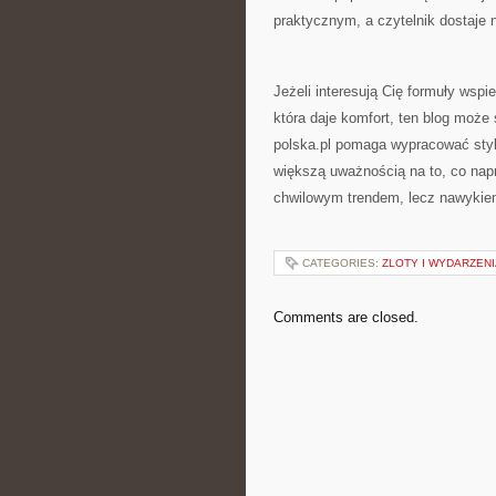
praktycznym, a czytelnik dostaje n
Jeżeli interesują Cię formuły wspi
która daje komfort, ten blog moż
polska.pl pomaga wypracować styl 
większą uważnością na to, co napr
chwilowym trendem, lecz nawykie
CATEGORIES:
ZLOTY I WYDARZENI
Comments are closed.