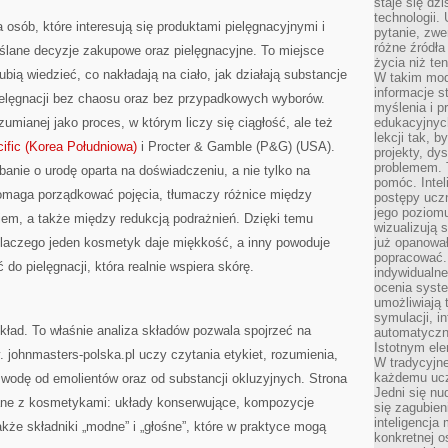
staje się dz
technologii.
a osób, które interesują się produktami pielęgnacyjnymi i
pytanie, zw
różne źródła
lane decyzje zakupowe oraz pielęgnacyjne. To miejsce
życia niż ten
ubią wiedzieć, co nakładają na ciało, jak działają substancje
W takim mod
informacje s
elęgnacji bez chaosu oraz bez przypadkowych wyborów.
myślenia i 
zumianej jako proces, w którym liczy się ciągłość, ale też
edukacyjnych
lekcji tak, 
ific (Korea Południowa)
i Procter & Gamble (P&G) (USA).
projekty, dy
problemem. 
nie o urodę oparta na doświadczeniu, a nie tylko na
pomóc. Intel
pomaga porządkować pojęcia, tłumaczy różnice między
postępy ucz
jego poziomu
m, a także między redukcją podrażnień. Dzięki temu
wizualizują 
 dlaczego jeden kosmetyk daje miękkość, a inny powoduje
już opanowa
popracować. 
ć do pielęgnacji, która realnie wspiera skórę.
indywidualn
ocenia syst
umożliwiają 
symulacji, i
kład. To właśnie analiza składów pozwala spojrzeć na
automatyczn
Istotnym ele
johnmasters-polska.pl uczy czytania etykiet, rozumienia,
W tradycyjne
każdemu ucz
 wodę od emolientów oraz od substancji okluzyjnych. Strona
Jedni się nu
ane z kosmetykami: układy konserwujące, kompozycje
się zagubien
inteligencja
akże składniki „modne” i „głośne”, które w praktyce mogą
konkretnej 