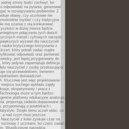
 jednej strony budzi zachwyt, bo
ko odpowiadać na pytania, generować
magać w rozwiązywaniu problemów. Z
wołuje obawy, czy uczniowie nie
modzielnie myśleć i czy tradycyjna
óle ma szansę z nią konkurować.
yszłości w dużej mierze będzie
 umiejętnym połączeniu tych dwóch
sycznych metod i cyfrowych narzędzi.
jwiększych wyzwań dla nauczycieli
iś nauka krytycznego korzystania z
 Uczeń, który potrafi zadać mądre
eryfikować odpowiedź oraz porównać
 wiedzy, jest lepiej przygotowany do
, który jedynie zapamiętuje definicje.
elu nauczyciel z osoby przekazującej
taje się przewodnikiem, trenerem
projektantem doświadczeń
. Kluczowe jest więc projektowanie
by miejsce suchego wykładu zajęły
skusje, eksperymenty i praca z
Technologia może w tym bardzo
igentne platformy edukacyjne analizują
nia, proponują zadania dopasowane do
, przypominają o powtórkach i
statystyki. Dzięki temu uczeń widzi, co
ł, a nad czym musi jeszcze
Nauczyciel z kolei zyskuje czas na
e rozmowy z uczniami, bo część zadań
em. Współczesne narzędzia