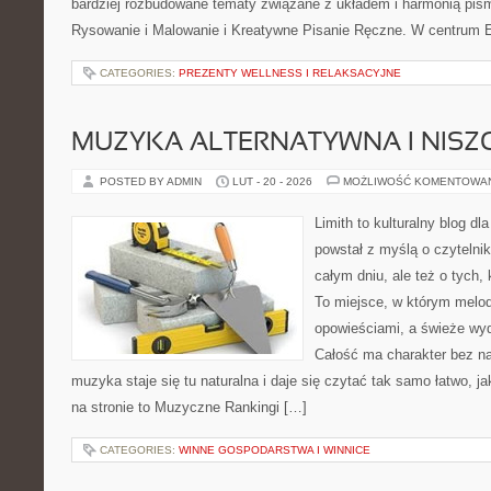
bardziej rozbudowane tematy związane z układem i harmonią pism
Rysowanie i Malowanie i Kreatywne Pisanie Ręczne. W centrum E
CATEGORIES:
PREZENTY WELLNESS I RELAKSACYJNE
MUZYKA ALTERNATYWNA I NIS
POSTED BY ADMIN
LUT - 20 - 2026
MOŻLIWOŚĆ KOMENTOWA
Limith to kulturalny blog dl
powstał z myślą o czytelni
całym dniu, ale też o tych,
To miejsce, w którym melod
opowieściami, a świeże wyd
Całość ma charakter bez n
muzyka staje się tu naturalna i daje się czytać tak samo łatwo, j
na stronie to Muzyczne Rankingi […]
CATEGORIES:
WINNE GOSPODARSTWA I WINNICE