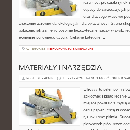
rozumieć, jak działa rynek
odpady do sprzedaży, jak pr
oraz dlaczego właściwe po
znaczenie zarówno dla ekologii, jak i dla opłacalności. Strona sku
pokazuje, jak zamienić pozornie bezużyteczne rzeczy w zysk, je
ekonomię ponownego użycia. Ciekawe kategorie […]
CATEGORIES:
NIERUCHOMOŚCI KOMERCYJNE
MATERIAŁY I NARZĘDZIA
POSTED BY ADMIN
LUT - 21 - 2026
MOŻLIWOŚĆ KOMENTOWA
Elfiki777 to pełen pomysłów
szkicować i pisać ręcznie 
miejsce powstało z myślą o 
cenią papier i chcą budowa
rysunku oraz piśmie. Stron
pierwszych prób, przez cod