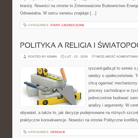
branżę. Nowości na stronie to Zrównoważone Budownictwo Energ
Odnawialna. W sercu serwisu znajduje […]
CATEGORIES:
STANY ZJEDNOCZONE
POLITYKA A RELIGIA I ŚWIATOP
POSTED BY ADMIN
LUT - 25 - 2026
MOŻLIWOŚĆ KOMENTOWA
ryszard-galla.pl to serwis o 
wiedzy o społeczeństwie. To
chcą ogarniać mechanizmy p
procesy zachodzące w życi
jednocześnie budować samo
analizy i argumenty. W cen
obywatel, a także to, jak decyzje podejmowane na różnych szczeb
praktyczne konsekwencje. Nowości na stronie Polityczne konflikty
CATEGORIES:
VERSACE