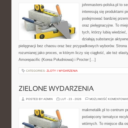
johnmasters-polska.pl to se
interesują się produktami p
podejmować bardziej prze
oraz pielęgnacyjne. To mie
tych, którzy lubią wiedzieć,
działają substancje aktywn
pielęgnacji bez chaosu oraz bez przypadkowych wyborów. Strona s
rozumianej jako proces, w którym liczy się ciągłość, ale też ela
Amorepacific (Korea Południowa) i Procter […]
CATEGORIES:
ZLOTY I WYDARZENIA
ZIELONE WYDARZENIA
POSTED BY ADMIN
LUT - 23 - 2026
MOŻLIWOŚĆ KOMENTOWA
makmetalik.pl to centrum 
poświęcony tematyce recyk
wtórnych. To miejsce dla osó