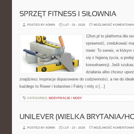
SPRZĘT FITNESS I SIŁOWNIA
POSTED BY ADMIN
LUT - 24 - 2026
MOŻLIWOŚĆ KOMENTOWA
12ton.pl to platforma dla o
sprawność, zredukować mas
rower. To serwis, w którym
się z higieną życia, a podej
konsekwencji. Jeśli szuka
działania albo chcesz upor
znajdziesz inspiracje dopasowane do codzienności, a nie do ideał
każdego to Rower i kolarstwo i Fakty i mity o […]
CATEGORIES:
MODYFIKACJE I MODY
UNILEVER (WIELKA BRYTANIA/H
POSTED BY ADMIN
LUT - 23 - 2026
MOŻLIWOŚĆ KOMENTOWA