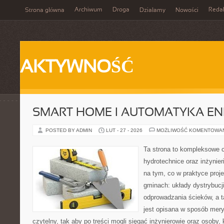
Archiwum
Droga
Reda
Strona główna
Działamy
Nowości
AKTYWNOŚĆ
SMART HOME I AUTOMATYKA E
POSTED BY ADMIN
LUT - 27 - 2026
MOŻLIWOŚĆ KOMENTOWA
Ta strona to kompleksowe 
hydrotechnice oraz inżynieri
na tym, co w praktyce proje
gminach: układy dystrybucj
odprowadzania ścieków, a 
jest opisana w sposób mery
czytelny, tak aby po treści mogli sięgać inżynierowie oraz osoby,