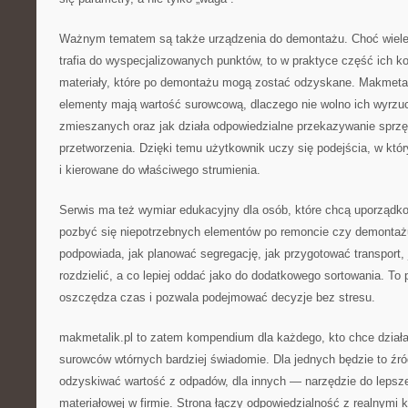
Ważnym tematem są także urządzenia do demontażu. Choć wiele
trafia do wyspecjalizowanych punktów, to w praktyce część ich 
materiały, które po demontażu mogą zostać odzyskane. Makmetal
elementy mają wartość surowcową, dlaczego nie wolno ich wyrz
zmieszanych oraz jak działa odpowiedzialne przekazywanie sprzę
przetworzenia. Dzięki temu użytkownik uczy się podejścia, w kt
i kierowane do właściwego strumienia.
Serwis ma też wymiar edukacyjny dla osób, które chcą uporządko
pozbyć się niepotrzebnych elementów po remoncie czy demontaż
podpowiada, jak planować segregację, jak przygotować transport, 
rozdzielić, a co lepiej oddać jako do dodatkowego sortowania. To
oszczędza czas i pozwala podejmować decyzje bez stresu.
makmetalik.pl to zatem kompendium dla każdego, kto chce działa
surowców wtórnych bardziej świadomie. Dla jednych będzie to źró
odzyskiwać wartość z odpadów, dla innych — narzędzie do lepszej
materiałowej w firmie. Strona łączy odpowiedzialność z realnymi 