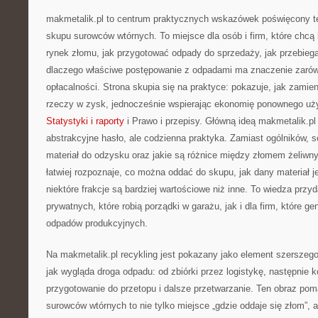
makmetalik.pl to centrum praktycznych wskazówek poświęcony t
skupu surowców wtórnych. To miejsce dla osób i firm, które chcą l
rynek złomu, jak przygotować odpady do sprzedaży, jak przebiega 
dlaczego właściwe postępowanie z odpadami ma znaczenie zarówno 
opłacalności. Strona skupia się na praktyce: pokazuje, jak zamie
rzeczy w zysk, jednocześnie wspierając ekonomię ponownego uży
Statystyki i raporty
i Prawo i przepisy. Główną ideą makmetalik.pl j
abstrakcyjne hasło, ale codzienna praktyka. Zamiast ogólników, s
materiał do odzysku oraz jakie są różnice między złomem żeliwn
łatwiej rozpoznaje, co można oddać do skupu, jak dany materiał j
niektóre frakcje są bardziej wartościowe niż inne. To wiedza przy
prywatnych, które robią porządki w garażu, jak i dla firm, które ge
odpadów produkcyjnych.
Na makmetalik.pl recykling jest pokazany jako element szerszeg
jak wygląda droga odpadu: od zbiórki przez logistykę, następnie k
przygotowanie do przetopu i dalsze przetwarzanie. Ten obraz po
surowców wtórnych to nie tylko miejsce „gdzie oddaje się złom”, 