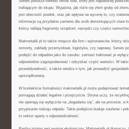
Serwis porusza również temat stali, który jest najbardziej pows
trafiającym do skupu. Wyjaśnia, jak różni się złom gruby od zło
jest obecność powłok, oraz jak wpływa na wycenę to, czy materiał
informacje są przydatne zarówno dla osób demontujących stare kon
którzy oddają fragmenty urządzeń, narzędzi czy części samocho
Makmetalik.pl to także miejsce dla firm i wykonawców, którzy dzia
remonty, zakłady przemysłowe, logistyka, czy naprawy. Serwis 
podejść do odpadów jako do zasobu: zamiast traktować je wyłącz
odpowiednio zagospodarować i odzyskać część wartości. W takic
przewidywalność, a także wiedza o tym, jak prowadzić gospodar
uporządkowany.
W kontekście formalności makmetalik.pl może podejmować temat 
pomagają działać legalnie i przejrzyście. Strona uczy, że recykli
nie opierają się wyłącznie na „dogadaniu się”, ale na procesie, w
przypisanie rodzaju odpadu. Takie podejście buduje zaufanie i pok
to sektor oparty o odpowiedzialność.
Bardzo istotny jest wymiar ekologiczny. Makmetalik.pl tłumaczy,