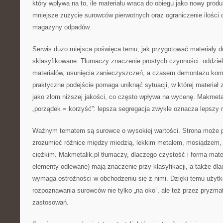
który wpływa na to, ile materiału wraca do obiegu jako nowy prod
mniejsze zużycie surowców pierwotnych oraz ograniczenie ilości 
magazyny odpadów.
Serwis dużo miejsca poświęca temu, jak przygotować materiały do
sklasyfikowane. Tłumaczy znaczenie prostych czynności: oddziel
materiałów, usunięcia zanieczyszczeń, a czasem demontażu ko
praktyczne podejście pomaga uniknąć sytuacji, w której materiał 
jako złom niższej jakości, co często wpływa na wycenę. Makmeta
„porządek = korzyść”: lepsza segregacja zwykle oznacza lepszy r
Ważnym tematem są surowce o wysokiej wartości. Strona może 
zrozumieć różnice między miedzią, lekkim metalem, mosiądzem
ciężkim. Makmetalik.pl tłumaczy, dlaczego czystość i forma mater
elementy odlewane) mają znaczenie przy klasyfikacji, a także dl
wymaga ostrożności w obchodzeniu się z nimi. Dzięki temu użytk
rozpoznawania surowców nie tylko „na oko”, ale też przez pryzma
zastosowań.