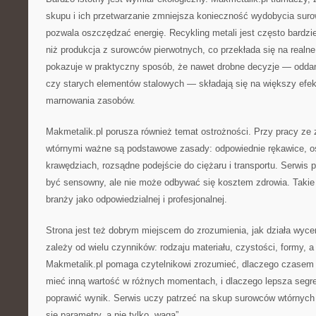
skupu i ich przetwarzanie zmniejsza konieczność wydobycia suro
pozwala oszczędzać energię. Recykling metali jest często bardzi
niż produkcja z surowców pierwotnych, co przekłada się na realne
pokazuje w praktyczny sposób, że nawet drobne decyzje — odda
czy starych elementów stalowych — składają się na większy efek
marnowania zasobów.
Makmetalik.pl porusza również temat ostrożności. Przy pracy ze 
wtórnymi ważne są podstawowe zasady: odpowiednie rękawice, os
krawędziach, rozsądne podejście do ciężaru i transportu. Serwis 
być sensowny, ale nie może odbywać się kosztem zdrowia. Takie
branży jako odpowiedzialnej i profesjonalnej.
Strona jest też dobrym miejscem do zrozumienia, jak działa wyce
zależy od wielu czynników: rodzaju materiału, czystości, formy, a
Makmetalik.pl pomaga czytelnikowi zrozumieć, dlaczego czasem
mieć inną wartość w różnych momentach, i dlaczego lepsza segre
poprawić wynik. Serwis uczy patrzeć na skup surowców wtórnych 
się parametry, a nie tylko „waga”.