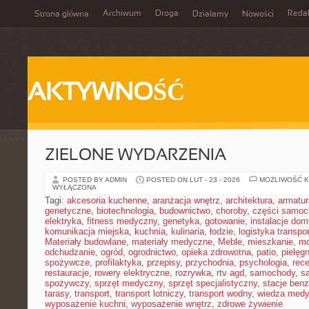
Archiwum
Droga
Reda
Strona główna
Działamy
Nowości
AKTYWNOŚĆ
ZIELONE WYDARZENIA
POSTED BY ADMIN
POSTED ON LUT - 23 - 2026
MOŻLIWOŚĆ 
WYŁĄCZONA
Tagi:
akcesoria kuchenne
,
aranżacja wnętrz
,
architektura
,
armatur
genetyczne
,
biotechnologia
,
budownictwo
,
choroby
,
części samo
elektryka
,
fitness medyczny
,
genetyka
,
gotowanie
,
instalacje do
komunikacja miejska
,
kuchnia
,
kulinaria
,
łodzie
,
logistyka transpo
Materiały budowlane
,
materiały medyczne
,
Meble
,
mieszkanie
,
mo
odchudzanie
,
ogród
,
ogrodnictwo
,
opieka zdrowotna
,
patio
,
pielęgn
spożywcze
,
profilaktyka
,
przepisy
,
przychodnia
,
psychologia
,
rece
restauracje
,
rowery elektryczne
,
rozrywka
,
rtv agd
,
samochody
,
s
spożywczy
,
sprzęt medyczny
,
sprzęt specjalistyczny
,
stacje ben
tarasy
,
transport
,
transport lotniczy
,
transport wodny
,
wiedza med
wyposażenie kuchni
,
wyposażenie wnętrz
,
zdrowe żywienie