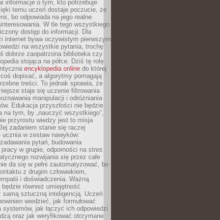
i informacje o tym, kto potrzebuje
ięki temu uczeń dostaje poczucie, że
ns, bo odpowiada na jego realne
ainteresowania. W tle tego wszystkiego
niczony dostęp do informacji. Dla
zi internet bywa oczywistym pierwszym
wiedzi na wszystkie pytania, trochę
yś dobrze zaopatrzona biblioteka czy
opedia stojąca na półce. Dziś tę rolę
antyczna
encyklopedia online
do której
coś dopisać, a algorytmy pomagają
rzebne treści. To jednak sprawia, że
iejsze staje się uczenie filtrowania
oznawania manipulacji i odróżniania
któw. Edukacja przyszłości nie będzie
a na tym, by „nauczyć wszystkiego”,
ie przyrostu wiedzy jest to misja
Jej zadaniem stanie się raczej
 ucznia w zestaw nawyków:
 zadawania pytań, budowania
pracy w grupie, odporności na stres
tycznego rozwijania się przez całe
nie da się w pełni zautomatyzować, bo
ontaktu z drugim człowiekiem,
empatii i doświadczenia. Ważną
 będzie również umiejętność
 samą sztuczną inteligencją. Uczeń
powinien wiedzieć, jak formułować
a systemów, jak łączyć ich odpowiedzi
edzą oraz jak weryfikować otrzymane