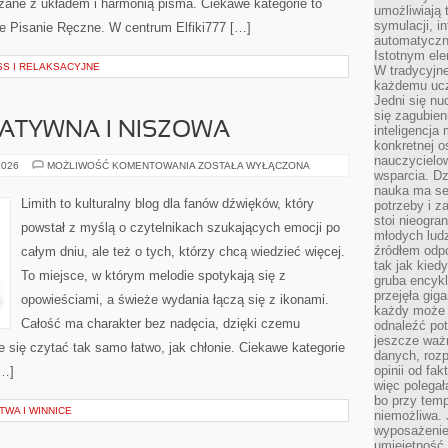
zane z układem i harmonią pisma. Ciekawe kategorie to
umożliwiają 
symulacji, i
e Pisanie Ręczne. W centrum Elfiki777 […]
automatyczn
Istotnym ele
S I RELAKSACYJNE
W tradycyjne
każdemu ucz
Jedni się nu
się zagubien
ATYWNA I NISZOWA
inteligencja
konkretnej 
nauczycielow
MUZYKA
2026
MOŻLIWOŚĆ KOMENTOWANIA
ZOSTAŁA WYŁĄCZONA
wsparcia. Dz
ALTERNATYWNA
I
nauka ma se
NISZOWA
Limith to kulturalny blog dla fanów dźwięków, który
potrzeby i z
stoi nieogra
powstał z myślą o czytelnikach szukających emocji po
młodych lud
źródłem odpo
całym dniu, ale też o tych, którzy chcą wiedzieć więcej.
tak jak kied
To miejsce, w którym melodie spotykają się z
gruba encykl
przejęła gig
opowieściami, a świeże wydania łączą się z ikonami.
każdy może 
Całość ma charakter bez nadęcia, dzięki czemu
odnaleźć pot
jeszcze ważn
je się czytać tak samo łatwo, jak chłonie. Ciekawe kategorie
danych, rozp
opinii od fa
[…]
więc polegał
bo przy temp
WA I WINNICE
niemożliwa. 
wyposażenie
umiejętność