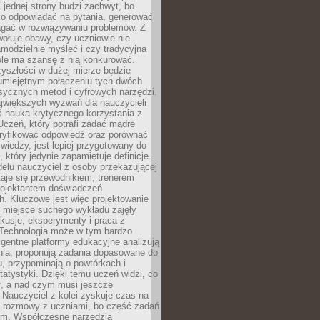
 jednej strony budzi zachwyt, bo
ko odpowiadać na pytania, generować
magać w rozwiązywaniu problemów. Z
wołuje obawy, czy uczniowie nie
modzielnie myśleć i czy tradycyjna
óle ma szansę z nią konkurować.
yszłości w dużej mierze będzie
 umiejętnym połączeniu tych dwóch
sycznych metod i cyfrowych narzędzi.
jwiększych wyzwań dla nauczycieli
iś nauka krytycznego korzystania z
 Uczeń, który potrafi zadać mądre
eryfikować odpowiedź oraz porównać
 wiedzy, jest lepiej przygotowany do
, który jedynie zapamiętuje definicje.
elu nauczyciel z osoby przekazującej
taje się przewodnikiem, trenerem
projektantem doświadczeń
. Kluczowe jest więc projektowanie
by miejsce suchego wykładu zajęły
skusje, eksperymenty i praca z
Technologia może w tym bardzo
igentne platformy edukacyjne analizują
nia, proponują zadania dopasowane do
, przypominają o powtórkach i
statystyki. Dzięki temu uczeń widzi, co
ł, a nad czym musi jeszcze
Nauczyciel z kolei zyskuje czas na
e rozmowy z uczniami, bo część zadań
em. Współczesne narzędzia