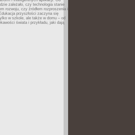
dzie zależało, czy technologia stanie
em rozwoju, czy źródłem rozproszenia i
Edukacja przyszłości zaczyna się
ylko w szkole, ale także w domu – od
kawości świata i przykładu, jaki dają