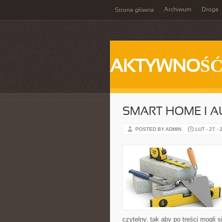
Archiwum
Droga
Strona główna
AKTYWNOŚ
SMART HOME I 
POSTED BY ADMIN
LUT - 27 - 
czytelny, tak aby po treści mogli 