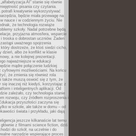
„alfabetyzacja AI” stanie się równie
umiejętność pisania czy czytania.
 potrafi kreatywnie wykorzystywać
 narzędzia, będzie miała przewagę na
 w nauce i w codziennym życiu. Nie
ednak, że technologia rozwiąże
roblemy szkoły. Nadal potrzebne będą
elacje, przyjazna atmosfera, wsparcie
i troska o dobrostan uczniów. Żaden
 zastąpi uważnego spojrzenia
 który dostrzeże, że ktoś siedzi cicho,
 dzień, albo że konflikt w klasie
wy, a nie kolejnej prezentacji.
ego najważniejsze w edukacji
będzie mądre połączenie ludzkiej
 z cyfrowymi możliwościami. Na końcu
yć, że zmienia się również rola
i także muszą oswoić się z tym, że
 się inaczej niż kiedyś, korzystając z
tform i inteligentnych aplikacji. Od
dzie zależało, czy technologia stanie
em rozwoju, czy źródłem rozproszenia i
Edukacja przyszłości zaczyna się
ylko w szkole, ale także w domu – od
kawości świata i przykładu, jaki dają
eligencja jeszcze kilkanaście lat temu
 głównie z filmami science fiction, dziś
hodzi do szkół, na uczelnie i do
ealne narzędzie wspierające proces