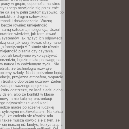
pracy w grupie, odporności na stres
tycznego rozwijania się przez całe
nie da się w pełni zautomatyzować, bo
ontaktu z drugim człowiekiem,
empatii i doświadczenia. Ważną
 będzie również umiejętność
 samą sztuczną inteligencją. Uczeń
powinien wiedzieć, jak formułować
a systemów, jak łączyć ich odpowiedzi
edzą oraz jak weryfikować otrzymane
„alfabetyzacja AI” stanie się równie
umiejętność pisania czy czytania.
 potrafi kreatywnie wykorzystywać
 narzędzia, będzie miała przewagę na
 w nauce i w codziennym życiu. Nie
ednak, że technologia rozwiąże
roblemy szkoły. Nadal potrzebne będą
elacje, przyjazna atmosfera, wsparcie
i troska o dobrostan uczniów. Żaden
 zastąpi uważnego spojrzenia
 który dostrzeże, że ktoś siedzi cicho,
 dzień, albo że konflikt w klasie
wy, a nie kolejnej prezentacji.
ego najważniejsze w edukacji
będzie mądre połączenie ludzkiej
 z cyfrowymi możliwościami. Na końcu
yć, że zmienia się również rola
i także muszą oswoić się z tym, że
 się inaczej niż kiedyś, korzystając z
tform i inteligentnych aplikacji. Od