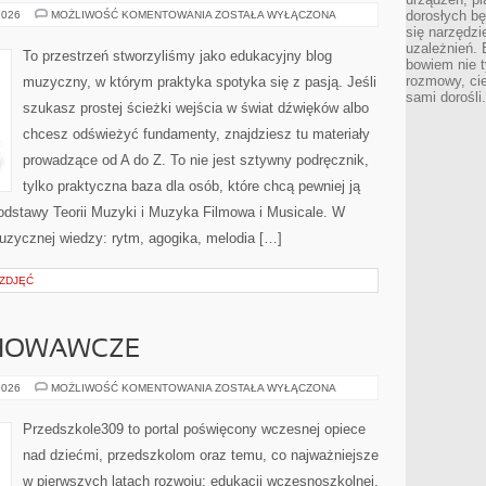
EAR
dorosłych bę
2026
MOŻLIWOŚĆ KOMENTOWANIA
ZOSTAŁA WYŁĄCZONA
TRAINING
się narzędzi
–
uzależnień. 
TRENING
To przestrzeń stworzyliśmy jako edukacyjny blog
SŁUCHU
bowiem nie t
rozmowy, cie
muzyczny, w którym praktyka spotyka się z pasją. Jeśli
sami dorośli.
szukasz prostej ścieżki wejścia w świat dźwięków albo
chcesz odświeżyć fundamenty, znajdziesz tu materiały
prowadzące od A do Z. To nie jest sztywny podręcznik,
tylko praktyczna baza dla osób, które chcą pewniej ją
dstawy Teorii Muzyki i Muzyka Filmowa i Musicale. W
zycznej wiedzy: rytm, agogika, melodia […]
 ZDJĘĆ
HOWAWCZE
PROBLEMY
2026
MOŻLIWOŚĆ KOMENTOWANIA
ZOSTAŁA WYŁĄCZONA
WYCHOWAWCZE
Przedszkole309 to portal poświęcony wczesnej opiece
nad dziećmi, przedszkolom oraz temu, co najważniejsze
w pierwszych latach rozwoju: edukacji wczesnoszkolnej.