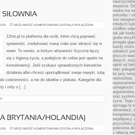
nauczycielow
wsparcia. Dz
nauka ma se
I SIŁOWNIA
potrzeby i z
stoi nieogra
młodych lud
SPRZĘT
2026
MOŻLIWOŚĆ KOMENTOWANIA
ZOSTAŁA WYŁĄCZONA
FITNESS
źródłem odpo
I
tak jak kied
SIŁOWNIA
12ton.pl to platforma dla osób, które chcą poprawić
gruba encykl
przejęła gig
sprawność, zredukować masę ciała oraz wkręcić się w
każdy może 
rower. To serwis, w którym aktywność fizyczna łączy
odnaleźć pot
jeszcze ważn
się z higieną życia, a podejście do celów jest oparte na
danych, rozp
opinii od fa
konsekwencji. Jeśli szukasz sprawdzonych kierunków
więc polegał
działania albo chcesz uporządkować swoje nawyki, tutaj
bo przy temp
niemożliwa. 
o codzienności, a nie do ideałów z plakatu. Kategorie dla
wyposażenie
ty i mity o […]
umiejętność
argumentów, 
oraz systema
DY
życie. Tego 
wymaga to k
obserwacji, 
kompetencją
KA BRYTANIA/HOLANDIA)
współpracy z
przyszłości 
polecenia dl
UNILEVER
2026
MOŻLIWOŚĆ KOMENTOWANIA
ZOSTAŁA WYŁĄCZONA
(WIELKA
z własną wi
BRYTANIA/HOLANDIA)