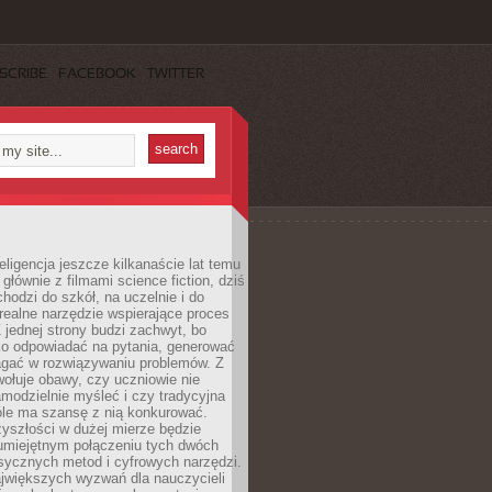
SCRIBE
FACEBOOK
TWITTER
eligencja jeszcze kilkanaście lat temu
 głównie z filmami science fiction, dziś
hodzi do szkół, na uczelnie i do
ealne narzędzie wspierające proces
 jednej strony budzi zachwyt, bo
ko odpowiadać na pytania, generować
magać w rozwiązywaniu problemów. Z
wołuje obawy, czy uczniowie nie
modzielnie myśleć i czy tradycyjna
óle ma szansę z nią konkurować.
yszłości w dużej mierze będzie
 umiejętnym połączeniu tych dwóch
sycznych metod i cyfrowych narzędzi.
jwiększych wyzwań dla nauczycieli