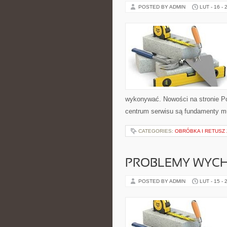
POSTED BY ADMIN
LUT - 16 - 
wykonywać. Nowości na stronie Po
centrum serwisu są fundamenty mu
CATEGORIES:
OBRÓBKA I RETUSZ
PROBLEMY WYC
POSTED BY ADMIN
LUT - 15 - 