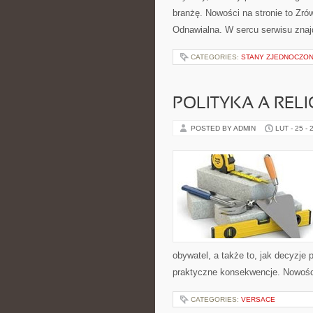
branżę. Nowości na stronie to Z
Odnawialna. W sercu serwisu znaj
CATEGORIES:
STANY ZJEDNOCZO
POLITYKA A RELI
POSTED BY ADMIN
LUT - 25 - 
obywatel, a także to, jak decyzje
praktyczne konsekwencje. Nowości 
CATEGORIES:
VERSACE