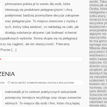
wyniki. Taka 
johnmasters-polska.pl to serwis dla osób, które
istotna jak 
Osoba, która
interesują się produktami pielęgnacyjnymi i chcą
inteligentne
podejmować bardziej przemyślane decyzje zakupowe
rynku pracy,
oznacza to j
oraz pielęgnacyjne. To miejsce stworzone z myślą o
wszystkie p
bezpieczne r
tych, którzy lubią wiedzieć, co nakładają na ciało, jak
emocjonalne 
działają substancje aktywne i jak budować schemat
algorytm nie
nauczyciela,
rzypadkowych wyborów. Strona skupia się na pielęgnacji
bo ma gorszy
liczy się ciągłość, ale też elastyczność. Polecamy
wymaga rozmo
Właśnie dlat
 Procter […]
przyszłości 
wrażliwości
warto zauważ
A
rodziców. On
dziecko uczy
urządzeń, pla
dorosłych bę
ZENIA
się narzędzi
uzależnień. 
ZIELONE
2026
MOŻLIWOŚĆ KOMENTOWANIA
ZOSTAŁA WYŁĄCZONA
bowiem nie t
WYDARZENIA
rozmowy, cie
sami dorośli.
makmetalik.pl to centrum praktycznych wskazówek
Sztuczna int
poświęcony tematyce recyklingu oraz skupu surowców
kojarzyła się
natomiast wc
wtórnych. To miejsce dla osób i firm, które chcą lepiej
domów jako r