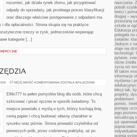
rozumieć, jak działa rynek złomu, jak przygotować
nauczania. Z
potrafi szyb
odpady do sprzedaży, jak przebiega proces klasyfikacji
treści i po
drugiej – wy
oraz dlaczego właściwe postępowanie z odpadami ma
przestaną sa
k i dla opłacalności. Strona skupia się na praktyce:
szkoła w og
Edukacja prz
bezużyteczne rzeczy w zysk, jednocześnie wspierając
polegała na
awe kategorie […]
światów: kla
Jednym z na
staje się dz
OMERCYJNE
technologii.
pytanie, zw
różne źródła
życia niż ten
RZĘDZIA
W takim mod
informacje s
myślenia i 
MATERIAŁY
2026
MOŻLIWOŚĆ KOMENTOWANIA
ZOSTAŁA WYŁĄCZONA
edukacyjnych
I
NARZĘDZIA
lekcji tak, 
Elfiki777 to pełen pomysłów blog dla osób, które chcą
projekty, dy
problemem. 
szkicować i pisać ręcznie w sposób świadomy. To
pomóc. Intel
postępy ucz
miejsce powstało z myślą o tych, którzy kochają linię,
jego poziomu
cenią papier i chcą budować własny charakter w
wizualizują 
już opanowa
rysunku oraz piśmie. Strona prowadzi czytelnika od
popracować. 
pierwszych prób, przez codzienną praktykę, aż po
indywidualn
ocenia syst