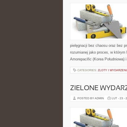
pielęgnacji bez chaosu oraz bez p
rozumianej jako proces, w którym 
Amorepacific (Korea Południowa) i
CATEGORIES:
ZLOTY I WYDARZENI
ZIELONE WYDAR
POSTED BY ADMIN
LUT - 23 - 