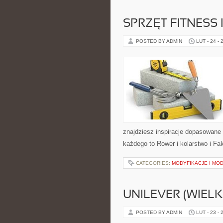
SPRZĘT FITNESS 
POSTED BY ADMIN
LUT - 24 - 
znajdziesz inspiracje dopasowane d
każdego to Rower i kolarstwo i Fak
CATEGORIES:
MODYFIKACJE I MO
UNILEVER (WIEL
POSTED BY ADMIN
LUT - 23 - 