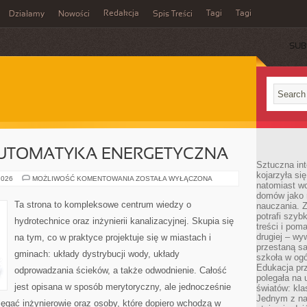
Redakcja
Tagi
Tagi
Działamy
Nowości
Spis Treści
SUB
Ć
AUTOMATYKA ENERGETYCZNA
Sztuczna int
kojarzyła się
SMART
2026
MOŻLIWOŚĆ KOMENTOWANIA
ZOSTAŁA WYŁĄCZONA
natomiast wc
HOME
I
domów jako r
AUTOMATYKA
Ta strona to kompleksowe centrum wiedzy o
nauczania. Z
ENERGETYCZNA
potrafi szyb
hydrotechnice oraz inżynierii kanalizacyjnej. Skupia się
treści i po
drugiej – wy
na tym, co w praktyce projektuje się w miastach i
przestaną sa
gminach: układy dystrybucji wody, układy
szkoła w og
Edukacja prz
odprowadzania ścieków, a także odwodnienie. Całość
polegała na
jest opisana w sposób merytoryczny, ale jednocześnie
światów: kla
Jednym z na
sięgać inżynierowie oraz osoby, które dopiero wchodzą w