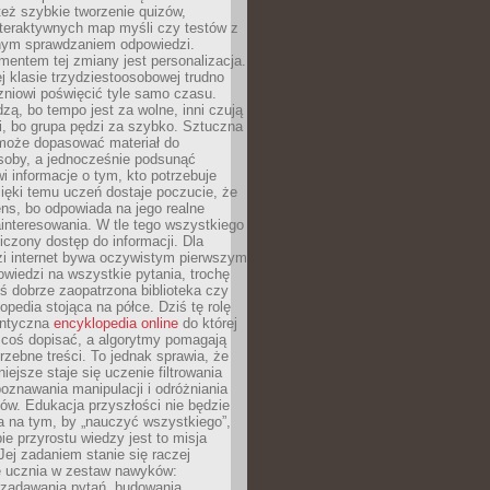
też szybkie tworzenie quizów,
nteraktywnych map myśli czy testów z
ym sprawdzaniem odpowiedzi.
mentem tej zmiany jest personalizacja.
j klasie trzydziestoosobowej trudno
niowi poświęcić tyle samo czasu.
dzą, bo tempo jest za wolne, inni czują
i, bo grupa pędzi za szybko. Sztuczna
 może dopasować materiał do
osoby, a jednocześnie podsunąć
i informacje o tym, kto potrzebuje
ięki temu uczeń dostaje poczucie, że
ns, bo odpowiada na jego realne
ainteresowania. W tle tego wszystkiego
niczony dostęp do informacji. Dla
zi internet bywa oczywistym pierwszym
wiedzi na wszystkie pytania, trochę
yś dobrze zaopatrzona biblioteka czy
opedia stojąca na półce. Dziś tę rolę
antyczna
encyklopedia online
do której
coś dopisać, a algorytmy pomagają
rzebne treści. To jednak sprawia, że
iejsze staje się uczenie filtrowania
oznawania manipulacji i odróżniania
któw. Edukacja przyszłości nie będzie
a na tym, by „nauczyć wszystkiego”,
ie przyrostu wiedzy jest to misja
Jej zadaniem stanie się raczej
 ucznia w zestaw nawyków:
 zadawania pytań, budowania