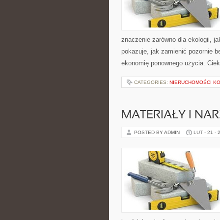
znaczenie zarówno dla ekologii, ja
pokazuje, jak zamienić pozornie 
ekonomię ponownego użycia. Ciek
CATEGORIES:
NIERUCHOMOŚCI K
MATERIAŁY I NA
POSTED BY ADMIN
LUT - 21 - 