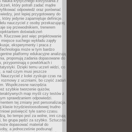
iś nauka krytycznego korzystania z
 Uczeń, który potrafi zadać mądre
eryfikować odpowiedź oraz porównać
 wiedzy, jest lepiej przygotowany do
, który jedynie zapamiętuje definicje.
elu nauczyciel z osoby przekazującej
taje się przewodnikiem, trenerem
projektantem doświadczeń
. Kluczowe jest więc projektowanie
by miejsce suchego wykładu zajęły
skusje, eksperymenty i praca z
Technologia może w tym bardzo
igentne platformy edukacyjne analizują
nia, proponują zadania dopasowane do
, przypominają o powtórkach i
statystyki. Dzięki temu uczeń widzi, co
ł, a nad czym musi jeszcze
Nauczyciel z kolei zyskuje czas na
e rozmowy z uczniami, bo część zadań
em. Współczesne narzędzia
też szybkie tworzenie quizów,
nteraktywnych map myśli czy testów z
ym sprawdzaniem odpowiedzi.
mentem tej zmiany jest personalizacja.
j klasie trzydziestoosobowej trudno
niowi poświęcić tyle samo czasu.
dzą, bo tempo jest za wolne, inni czują
i, bo grupa pędzi za szybko. Sztuczna
 może dopasować materiał do
osoby, a jednocześnie podsunąć