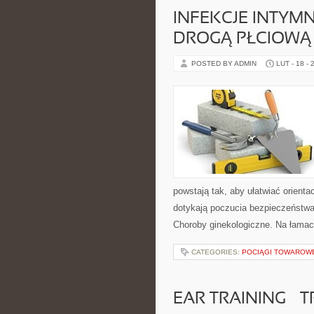
INFEKCJE INTYM
DROGĄ PŁCIOWĄ
POSTED BY ADMIN
LUT - 18 - 
powstają tak, aby ułatwiać orienta
dotykają poczucia bezpieczeństwa
Choroby ginekologiczne. Na łamach
CATEGORIES:
POCIĄGI TOWAROW
EAR TRAINING – 