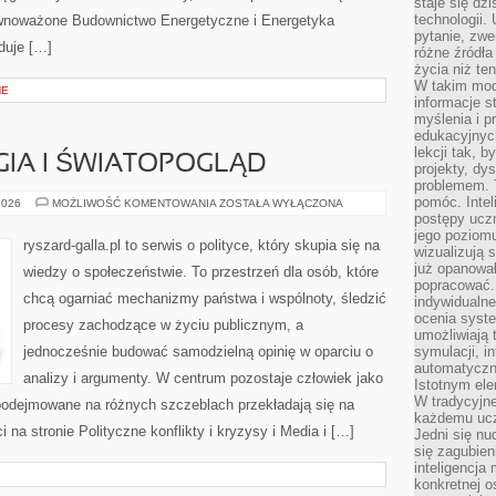
staje się dz
technologii.
równoważone Budownictwo Energetyczne i Energetyka
pytanie, zw
duje […]
różne źródła
życia niż ten
W takim mod
NE
informacje s
myślenia i 
edukacyjnych
lekcji tak, 
GIA I ŚWIATOPOGLĄD
projekty, dy
problemem. 
pomóc. Intel
POLITYKA
2026
MOŻLIWOŚĆ KOMENTOWANIA
ZOSTAŁA WYŁĄCZONA
A
postępy ucz
RELIGIA
jego poziomu
I
ryszard-galla.pl to serwis o polityce, który skupia się na
wizualizują 
ŚWIATOPOGLĄD
już opanowa
wiedzy o społeczeństwie. To przestrzeń dla osób, które
popracować. 
chcą ogarniać mechanizmy państwa i wspólnoty, śledzić
indywidualn
ocenia syst
procesy zachodzące w życiu publicznym, a
umożliwiają 
jednocześnie budować samodzielną opinię w oparciu o
symulacji, i
automatyczn
analizy i argumenty. W centrum pozostaje człowiek jako
Istotnym ele
W tradycyjne
 podejmowane na różnych szczeblach przekładają się na
każdemu ucz
na stronie Polityczne konflikty i kryzysy i Media i […]
Jedni się nu
się zagubien
inteligencja
konkretnej 