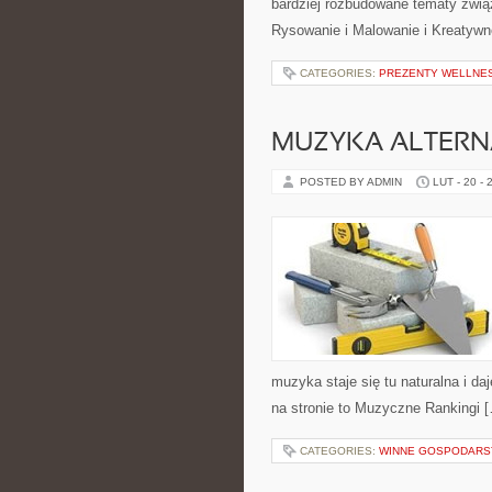
bardziej rozbudowane tematy zwią
Rysowanie i Malowanie i Kreatywn
CATEGORIES:
PREZENTY WELLNES
MUZYKA ALTERN
POSTED BY ADMIN
LUT - 20 - 
muzyka staje się tu naturalna i da
na stronie to Muzyczne Rankingi 
CATEGORIES:
WINNE GOSPODARST