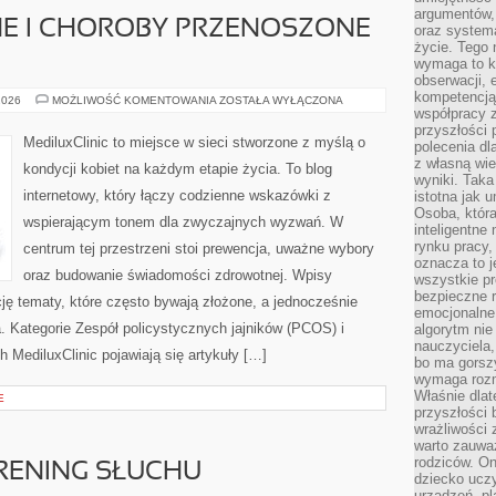
argumentów, 
NE I CHOROBY PRZENOSZONE
oraz systema
życie. Tego 
wymaga to k
obserwacji, 
kompetencją
INFEKCJE
2026
MOŻLIWOŚĆ KOMENTOWANIA
ZOSTAŁA WYŁĄCZONA
INTYMNE
współpracy z
I
przyszłości 
CHOROBY
MediluxClinic to miejsce w sieci stworzone z myślą o
polecenia dl
PRZENOSZONE
DROGĄ
z własną wi
kondycji kobiet na każdym etapie życia. To blog
PŁCIOWĄ
wyniki. Taka 
internetowy, który łączy codzienne wskazówki z
istotna jak 
Osoba, która
wspierającym tonem dla zwyczajnych wyzwań. W
inteligentne
rynku pracy,
centrum tej przestrzeni stoi prewencja, uważne wybory
oznacza to j
oraz budowanie świadomości zdrowotnej. Wpisy
wszystkie p
bezpieczne r
cję tematy, które często bywają złożone, a jednocześnie
emocjonalne 
. Kategorie Zespół policystycznych jajników (PCOS) i
algorytm nie
nauczyciela,
 MediluxClinic pojawiają się artykuły […]
bo ma gorszy
wymaga rozmo
Właśnie dlat
E
przyszłości 
wrażliwości
warto zauważ
rodziców. On
TRENING SŁUCHU
dziecko uczy
urządzeń, pla