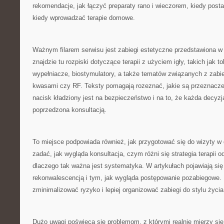
rekomendacje, jak łączyć preparaty rano i wieczorem, kiedy posta
kiedy wprowadzać terapie domowe.
Ważnym filarem serwisu jest zabiegi estetyczne przedstawiona w
znajdzie tu rozpiski dotyczące terapii z użyciem igły, takich jak t
wypełniacze, biostymulatory, a także tematów związanych z zabi
kwasami czy RF. Teksty pomagają rozeznać, jakie są przeznacze
nacisk kładziony jest na bezpieczeństwo i na to, że każda decyz
poprzedzona konsultacją.
To miejsce podpowiada również, jak przygotować się do wizyty w g
zadać, jak wygląda konsultacja, czym różni się strategia terapii o
dlaczego tak ważna jest systematyka. W artykułach pojawiają się
rekonwalescencją i tym, jak wygląda postępowanie pozabiegowe. 
zminimalizować ryzyko i lepiej organizować zabiegi do stylu życia
Dużo uwagi poświęca się problemom, z którymi realnie mierzy się