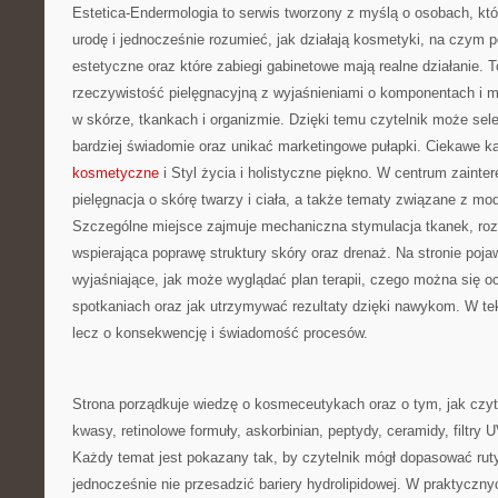
Estetica-Endermologia to serwis tworzony z myślą o osobach, kt
urodę i jednocześnie rozumieć, jak działają kosmetyki, na czym 
estetyczne oraz które zabiegi gabinetowe mają realne działanie. 
rzeczywistość pielęgnacyjną z wyjaśnieniami o komponentach 
w skórze, tkankach i organizmie. Dzięki temu czytelnik może se
bardziej świadomie oraz unikać marketingowe pułapki. Ciekawe ka
kosmetyczne
i Styl życia i holistyczne piękno. W centrum zainte
pielęgnacja o skórę twarzy i ciała, a także tematy związane z mo
Szczególne miejsce zajmuje mechaniczna stymulacja tkanek, roz
wspierająca poprawę struktury skóry oraz drenaż. Na stronie pojaw
wyjaśniające, jak może wyglądać plan terapii, czego można się o
spotkaniach oraz jak utrzymywać rezultaty dzięki nawykom. W te
lecz o konsekwencję i świadomość procesów.
Strona porządkuje wiedzę o kosmeceutykach oraz o tym, jak czy
kwasy, retinolowe formuły, askorbinian, peptydy, ceramidy, filtry 
Każdy temat jest pokazany tak, by czytelnik mógł dopasować ruty
jednocześnie nie przesadzić bariery hydrolipidowej. W praktyczny