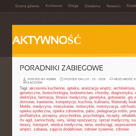
Archiwum
Droga
Reda
Strona główna
Działamy
Nowości
AKTYWNOŚĆ
PORADNIKI ZABIEGOWE
POSTED BY ADMIN
POSTED ON LUT - 15 - 2026
MOŻLIWOŚĆ 
WYŁĄCZONA
Tagi:
akcesoria kuchenne
,
apteka
,
aranżacja wnętrz
,
architektura
genetyczne
,
biotechnologia
,
budownictwo
,
choroby
,
diagnostyka
,
elektryka
,
farmacja
,
fitness medyczny
,
genetyka
,
gotowanie
,
gry 
domowe
,
kawiarnie
,
korepetycje
,
kuchnia
,
kulinaria
,
Materiały bud
Meble
,
medycyna
,
mieszkanie
,
motocykle
,
motoryzacja
,
odchudz
opieka społeczna
,
opieka zdrowotna
,
patio
,
pielęgnacja roślin
,
pro
profilaktyka
,
przepisy
,
przychodnia
,
psychologia
,
recepty
,
rehabili
rtv agd
,
samochody
,
sery
,
sklep spożywczy
,
sprzęt medyczny
,
su
tarasy
,
transport
,
wiedza medyczna
,
wina
,
wodociągi
,
wyposażeni
wnętrz
,
zabawa
,
zajęcia dodatkowe
,
zdrowe żywienie
,
zdrowie