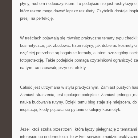
płyny, ruchem i odpoczynkiem. To podejście nie jest restrykcyjne;
które razem mogą dawać lepsze rezultaty. Czytelnik dostaje inspi
presji na perfekcję.
W treściach pojawiają się również praktyczne tematy typu checkli
kosmetyczce, jak zbudować trzon rutyny, jak dobierać kosmetyki 
częściej potrzebne są bogatsze formuły, a latem szczególny naci
fotoprotekcję. Takie podejście pomaga czytelnikowi ograniczyć z
na tym, co naprawdę przynosi efekty.
Całość jest utrzymana w stylu praktycznym. Zamiast pustych has
Zamiast straszenia, jest spokojne podejście. Zamiast jednego „ma
nauka budowania rutyny. Dzięki temu blog staje się miejscem, d
inspirację, kiedy pojawia się pytanie o kolejny kosmetyk.
Jeżeli ktoś szuka przestrzeni, która łączy pielęgnację z tematam
interesuje go endermologia, to w tym serwisie znajdzie praktycz