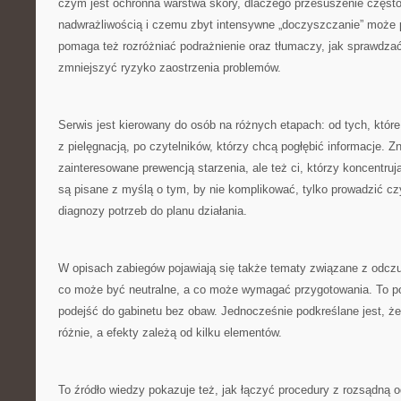
czym jest ochronna warstwa skóry, dlaczego przesuszenie często
nadwrażliwością i czemu zbyt intensywne „doczyszczanie” może 
pomaga też rozróżniać podrażnienie oraz tłumaczy, jak sprawdza
zmniejszyć ryzyko zaostrzenia problemów.
Serwis jest kierowany do osób na różnych etapach: od tych, któr
z pielęgnacją, po czytelników, którzy chcą pogłębić informacje. Z
zainteresowane prewencją starzenia, ale też ci, którzy koncentrują
są pisane z myślą o tym, by nie komplikować, tylko prowadzić czy
diagnozy potrzeb do planu działania.
W opisach zabiegów pojawiają się także tematy związane z odcz
co może być neutralne, a co może wymagać przygotowania. To 
podejść do gabinetu bez obaw. Jednocześnie podkreślane jest, ż
różnie, a efekty zależą od kilku elementów.
To źródło wiedzy pokazuje też, jak łączyć procedury z rozsądną