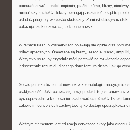
pomarańczowa”, spadek napięcia, prążki skórne, blizny, nierówny 
rumień czy suchość. Teksty pomagają zrozumieć, skąd te problem
układać priorytety w sposób skuteczny. Zamiast obiecywać efekt 
pokazuje, że kluczowe są codzienne nawyki.
W ramach treści o kosmetykach pojawiają się opinie oraz porówn
półek: aptecznych. Omawiane są kremy, esencje, pianki, ampułki
Wszystko po to, by czytelnik mógł postawić na rozwiązania dopas
jednocześnie rozumiał, dlaczego dany formuła działa i jak go wp
Serwis porusza też temat nowinek w kosmetologii i medycynie estet
praktyczność. Jeśli pojawia się nowy produkt, to jest omawiany 
być odpowiedni, a kto powinien zachować ostrożność. Dzięki temu 
zalewie influencerskich zachwytów, tylko dostaje uporządkowane 
Ważnym elementem jest edukacja dotycząca skóry jako organu. C