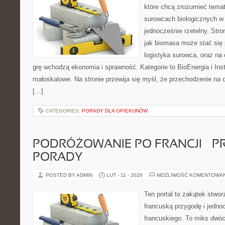
które chcą zrozumieć temat 
surowcach biologicznych w
jednocześnie rzetelny. Str
jak biomasa może stać się 
logistyka surowca, oraz na
grę wchodzą ekonomia i sprawność. Kategorie to BioEnergia i Ins
małoskalowe. Na stronie przewija się myśl, że przechodzenie na o
[…]
CATEGORIES:
PORADY DLA OPIEKUNÓW
PODRÓŻOWANIE PO FRANCJI – 
PORADY
POSTED BY ADMIN
LUT - 11 - 2026
MOŻLIWOŚĆ KOMENTOWA
Ten portal to zakątek stwor
francuską przygodę i jedno
francuskiego. To miks dwó