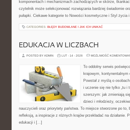
komponentach i mechanizmach zachodzących w skórze, tkankach 
czytelnik może selekcjonować rozwiązania bardziej świadomie or
pułapki. Ciekawe kategorie to Nowości kosmetyczne i Styl życia i
CATEGORIES:
BŁĘDY BUDOWLANE I JAK ICH UNIKAĆ
EDUKACJA W LICZBACH
POSTED BY ADMIN
LUT - 14 - 2026
MOŻLIWOŚĆ KOMENTOWA
To oddolny serwis poświęco
krajowym, kontynentalnym
Powstał z myślą o osobach,
i uczenie się nie tylko „tu i
szerszym: jak zmieniają si
dzieci i młodzieży, oczekiw
nauczycieli oraz priorytety państwa. To miejsce stworzone po to, 
refleksją, a inspiracje z różnych krajów przekładać na działanie
edukacji i […]