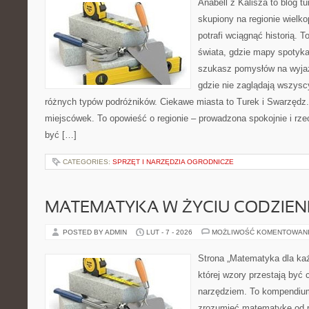
Anabell z Kalisza to blog t
skupiony na regionie wielko
potrafi wciągnąć historią. 
świata, gdzie mapy spotykaj
szukasz pomysłów na wyjaz
gdzie nie zaglądają wszyscy
różnych typów podróżników. Ciekawe miasta to Turek i Swarzędz. 
miejscówek. To opowieść o regionie – prowadzona spokojnie i rze
być […]
CATEGORIES:
SPRZĘT I NARZĘDZIA OGRODNICZE
MATEMATYKA W ŻYCIU CODZIE
POSTED BY ADMIN
LUT - 7 - 2026
MOŻLIWOŚĆ KOMENTOWAN
Strona „Matematyka dla każ
której wzory przestają być 
narzędziem. To kompendium
zrozumieć matematykę od p