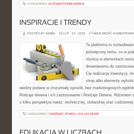
CATEGORIES:
AUTOMOTIVEBEARINGS
INSPIRACJE I TRENDY
POSTED BY ADMIN
LUT - 13 - 2026
MOŻLIWOŚĆ KOMENTOWA
Ta platforma to rozbudowan
poświęcony temu, co w prak
różnicę w elementach nośny
drewnianemu do zastosowań 
Cię realizacja inwestycji, 
strop albo elementy wykońc
wiedzę podane w zrozumiały sposób, bez marketingowych ogólni
Rodzaje drewna i ich zastosowanie i Rodzaje Drewna. Rdzeniem s
z kilku perspektyw naraz: technicznej, stolarskiej oraz codziennej
CATEGORIES:
CHOROBY RYBEK I ICH LECZENIE
EDUKACJA W LICZBACH