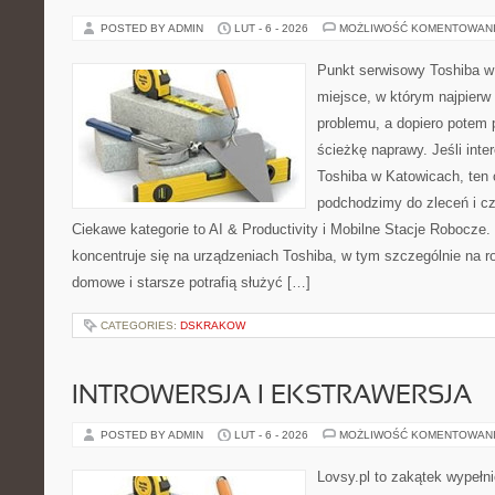
POSTED BY ADMIN
LUT - 6 - 2026
MOŻLIWOŚĆ KOMENTOWAN
Punkt serwisowy Toshiba w 
miejsce, w którym najpier
problemu, a dopiero potem 
ścieżkę naprawy. Jeśli inte
Toshiba w Katowicach, ten 
podchodzimy do zleceń i c
Ciekawe kategorie to AI & Productivity i Mobilne Stacje Robocze.
koncentruje się na urządzeniach Toshiba, w tym szczególnie na ro
domowe i starsze potrafią służyć […]
CATEGORIES:
DSKRAKOW
INTROWERSJA I EKSTRAWERSJA
POSTED BY ADMIN
LUT - 6 - 2026
MOŻLIWOŚĆ KOMENTOWAN
Lovsy.pl to zakątek wypełn