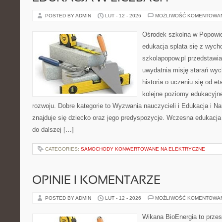
POSTED BY ADMIN
LUT - 12 - 2026
MOŻLIWOŚĆ KOMENTOWA
Ośrodek szkolna w Popowie
edukacja splata się z wych
szkolapopow.pl przedstawia
uwydatnia misję starań wy
historia o uczeniu się od 
kolejne poziomy edukacyjn
rozwoju. Dobre kategorie to Wyzwania nauczycieli i Edukacja i 
znajduje się dziecko oraz jego predyspozycje. Wczesna edukacja j
do dalszej […]
CATEGORIES:
SAMOCHODY KONWERTOWANE NA ELEKTRYCZNE
OPINIE I KOMENTARZE
POSTED BY ADMIN
LUT - 12 - 2026
MOŻLIWOŚĆ KOMENTOWA
Wikana BioEnergia to przes