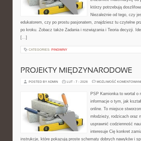
którzy potrzebują doszlifo
Niezależnie od tego, czy j
edukatorem, czy po prostu pasjonatem, znajdziesz tu czytelne pr
po kroku. Zobacz także Zadania i rozwiązania i Teoria decyzji. Id
[…]
CATEGORIES:
PINGWINY
PROJEKTY MIĘDZYNARODOWE
POSTED BY ADMIN
LUT - 7 - 2026
MOŻLIWOŚĆ KOMENTOWAN
PSP Kamionka to wortal o 
informacje o tym, jak kszta
online. To miejsce stworzon
młodzieży, rodzicach oraz 
usprawnić codzienność nauki
interesuje Cię konkret zami
instrukcje, które pokazują proste schematy dobrych nawyków i s