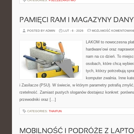
CATEGORIES:
PSZCZELARSTWO
PAMIĘCI RAM I MAGAZYNY DAN
POSTED BY ADMIN
LUT - 6 - 2026
MOŻLIWOŚĆ KOMENTOWAN
LAKOM to nowoczesna plat
hardware’owi oraz naprawom
nam na co dzień. To miejsc
osobach, które chcą wybier
tych, którzy potrzebują sp
komputer zwalnia. Inne kate
i Zasilacze (PSU). W świecie, w którym parametry potrafią zmyli
rzetelność. Zamiast pustych sloganów dostajesz konkret: porówn
przewodniki oraz […]
CATEGORIES:
THAIFUN
MOBILNOŚĆ I PODRÓŻE Z LAPT