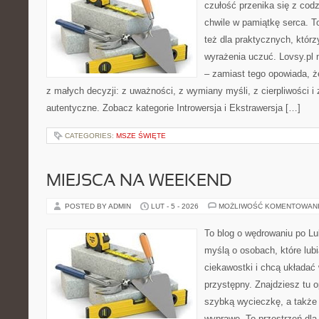
czułość przenika się z cod
chwile w pamiątkę serca. To
też dla praktycznych, którzy
wyrażenia uczuć. Lovsy.pl 
– zamiast tego opowiada, że
z małych decyzji: z uważności, z wymiany myśli, z cierpliwości i 
autentyczne. Zobacz kategorie Introwersja i Ekstrawersja […]
CATEGORIES:
MSZE ŚWIĘTE
MIEJSCA NA WEEKEND
POSTED BY ADMIN
LUT - 5 - 2026
MOŻLIWOŚĆ KOMENTOWAN
To blog o wędrowaniu po Lu
myślą o osobach, które lub
ciekawostki i chcą układać
przystępny. Znajdziesz tu o
szybką wycieczkę, a także
wyprawę. To przestrzeń dla 