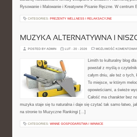
Rysowanie i Malowanie i Kreatywne Pisanie Ręczne. W centrum E
CATEGORIES:
PREZENTY WELLNESS I RELAKSACYJNE
MUZYKA ALTERNATYWNA I NIS
POSTED BY ADMIN
LUT - 20 - 2026
MOŻLIWOŚĆ KOMENTOWA
Limith to kulturalny blog dl
powstał z myślą o czytelni
całym dniu, ale też o tych,
To miejsce, w którym melod
opowieściami, a świeże wyd
Całość ma charakter bez n
muzyka staje się tu naturalna i daje się czytać tak samo łatwo, j
na stronie to Muzyczne Rankingi […]
CATEGORIES:
WINNE GOSPODARSTWA I WINNICE