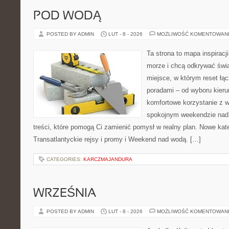
POD WODĄ
POSTED BY ADMIN
LUT - 8 - 2026
MOŻLIWOŚĆ KOMENTOWAN
Ta strona to mapa inspiracji
morze i chcą odkrywać świa
miejsce, w którym reset łą
poradami – od wyboru kieru
komfortowe korzystanie z w
spokojnym weekendzie nad 
treści, które pomogą Ci zamienić pomysł w realny plan. Nowe kate
Transatlantyckie rejsy i promy i Weekend nad wodą. […]
CATEGORIES:
KARCZMAJANDURA
WRZEŚNIA
POSTED BY ADMIN
LUT - 8 - 2026
MOŻLIWOŚĆ KOMENTOWAN