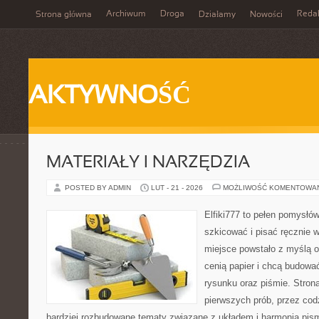
Archiwum
Droga
Reda
Strona główna
Działamy
Nowości
AKTYWNOŚĆ
MATERIAŁY I NARZĘDZIA
POSTED BY ADMIN
LUT - 21 - 2026
MOŻLIWOŚĆ KOMENTOWA
Elfiki777 to pełen pomysłów
szkicować i pisać ręcznie 
miejsce powstało z myślą o 
cenią papier i chcą budowa
rysunku oraz piśmie. Stron
pierwszych prób, przez cod
bardziej rozbudowane tematy związane z układem i harmonią pism