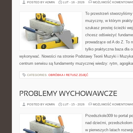
POSTED BY ADMIN
LUT - 16 - 2026
MOŻLIWOŚĆ KOMENTOWA
To przestrzeń stworzyliśmy
muzyczny, w którym praktyk
szukasz prostej ścieżki we
chcesz odświeżyć fundament
prowadzące od A do Z. To n
tylko praktyczna baza dla o
wykonywać. Nowości na stronie Podstawy Teorii Muzyki i Muzyka
centrum serwisu są fundamenty muzycznej wiedzy: rytm, agogika
CATEGORIES:
OBRÓBKA I RETUSZ ZDJĘĆ
PROBLEMY WYCHOWAWCZE
POSTED BY ADMIN
LUT - 15 - 2026
MOŻLIWOŚĆ KOMENTOWA
Przedszkole309 to portal 
nad dziećmi, przedszkolom 
w pierwszych latach rozwoj