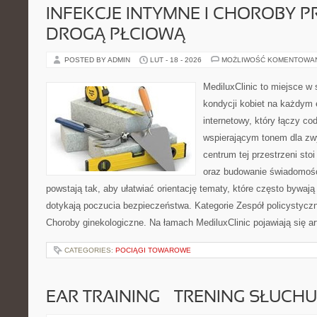
INFEKCJE INTYMNE I CHOROBY 
DROGĄ PŁCIOWĄ
POSTED BY ADMIN
LUT - 18 - 2026
MOŻLIWOŚĆ KOMENTOWA
MediluxClinic to miejsce w 
kondycji kobiet na każdym e
internetowy, który łączy c
wspierającym tonem dla z
centrum tej przestrzeni st
oraz budowanie świadomośc
powstają tak, aby ułatwiać orientację tematy, które często bywają
dotykają poczucia bezpieczeństwa. Kategorie Zespół policystycz
Choroby ginekologiczne. Na łamach MediluxClinic pojawiają się ar
CATEGORIES:
POCIĄGI TOWAROWE
EAR TRAINING – TRENING SŁUCHU