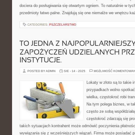
dociera do posługiwania się otwartym ogniem. To naturalnie w t
przedmioty łatwo palne. Znajdują się one niemalże we wnętrzu k
CATEGORIES:
PSZCZELARSTWO
TO JEDNA Z NAJPOPULARNIEJSZ
ZAPOŻYCZEŃ UDZIELANYCH PRZ
INSTYTUCJE.
POSTED BY ADMIN
SIE - 14 - 2025
MOŻLIWOŚĆ KOMENTOWA
Lokaty w złoto są to takie i
przypadkach wolno spotkać
wielka, częstokroć robi tra
Na tym polega biznes, w tak
często ze sobą współdziałaj
częstokroć zdarzają się pr
takich sytuacjach kontrahent może odmówić poczynienia płatnośc
wywiązania się z wcześniejszych wiązań. Firma może posiadać p