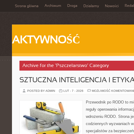
Archiwum
Droga
Reda
Strona główna
Działamy
Nowości
AKTYWNOŚĆ
Archive for the ‘Pszczelarstwo’ Category
SZTUCZNA INTELIGENCJA I ETYK
POSTED BY ADMIN
LUT - 7 - 2026
MOŻLIWOŚĆ KOMENTOWAN
Przewodnik po RODO to mie
reguły operowania informacj
wdrożeniu RODO. Strona je
codziennych wyzwaniach w 
specjalistów za bezpieczeńs