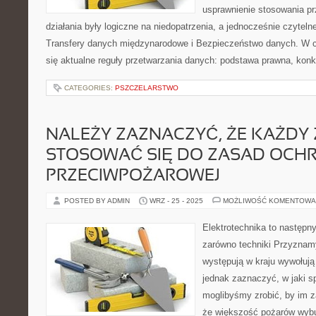
usprawnienie stosowania pr
działania były logiczne na niedopatrzenia, a jednocześnie czytel
Transfery danych międzynarodowe i Bezpieczeństwo danych. W c
się aktualne reguły przetwarzania danych: podstawa prawna, konk
CATEGORIES:
PSZCZELARSTWO
NALEŻY ZAZNACZYĆ, ŻE KAŻDY 
STOSOWAĆ SIĘ DO ZASAD OCH
PRZECIWPOŻAROWEJ
POSTED BY ADMIN
WRZ - 25 - 2025
MOŻLIWOŚĆ KOMENTOWA
Elektrotechnika to następn
zarówno techniki Przyznamy
występują w kraju wywołują
jednak zaznaczyć, w jaki s
moglibyśmy zrobić, by im 
że większość pożarów wybu