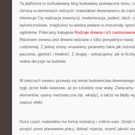
Ta platforma to rozbudowany blog budowlany poświęcony temu, co
różnicę w elementach nośnych: materiałowi drewnianemu do zast
interesuje Cię realizacja inwestycji, modernizacja, podest, dach, 
wykończeniowe, znajdziesz tu wiedzę podane w zrozumiały spos
ogólników. Polecamy kategorie
Rodzaje drewna i ich zastosowani
Rdzeniem serwisu jest drewno widziane z kilku perspektyw naraz: 
codziennej. Z jednej strony omawiamy parametry takie jak nośnoś
paczenia, gęstość i trwałość. Z drugiej – pokazujemy, jak te liczby
realne decyzje na budowie.
W treściach serwisu przewija się temat budownictwa drewnianego
rygli, przez belki tarasowe, aż po szkielety oraz wiaty. Zwraca
elementów, spoiny mechaniczne (np. wkręty), a także na błędy wy
zepsuć efekt.
Duża część materiałów ma formę instrukcji i zrób-to-sam. Dzięki
przejść przez planowanie pracy, dobrać osprzęt, ocenić jakość ma