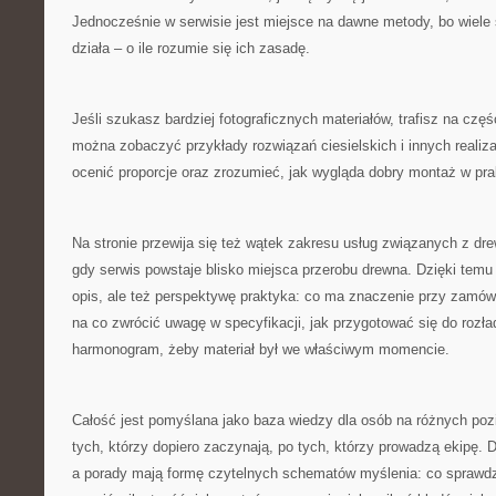
Jednocześnie w serwisie jest miejsce na dawne metody, bo wiele
działa – o ile rozumie się ich zasadę.
Jeśli szukasz bardziej fotograficznych materiałów, trafisz na czę
można zobaczyć przykłady rozwiązań ciesielskich i innych realiza
ocenić proporcje oraz zrozumieć, jak wygląda dobry montaż w pra
Na stronie przewija się też wątek zakresu usług związanych z dre
gdy serwis powstaje blisko miejsca przerobu drewna. Dzięki temu c
opis, ale też perspektywę praktyka: co ma znaczenie przy zamówi
na co zwrócić uwagę w specyfikacji, jak przygotować się do rozła
harmonogram, żeby materiał był we właściwym momencie.
Całość jest pomyślana jako baza wiedzy dla osób na różnych p
tych, którzy dopiero zaczynają, po tych, którzy prowadzą ekipę. D
a porady mają formę czytelnych schematów myślenia: co sprawdz