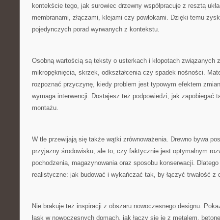
kontekście tego, jak surowiec drzewny współpracuje z resztą ukł
membranami, złączami, klejami czy powłokami. Dzięki temu zysk
pojedynczych porad wyrwanych z kontekstu.
Osobną wartością są teksty o usterkach i kłopotach związanych 
mikropęknięcia, skrzek, odkształcenia czy spadek nośności. Mate
rozpoznać przyczynę, kiedy problem jest typowym efektem zmian 
wymaga interwencji. Dostajesz też podpowiedzi, jak zapobiegać ta
montażu.
W tle przewijają się także wątki zrównoważenia. Drewno bywa pos
przyjazny środowisku, ale to, czy faktycznie jest optymalnym ro
pochodzenia, magazynowania oraz sposobu konserwacji. Dlatego 
realistyczne: jak budować i wykańczać tak, by łączyć trwałość z
Nie brakuje też inspiracji z obszaru nowoczesnego designu. Poka
łask w nowoczesnych domach, jak łączy się je z metalem, beto