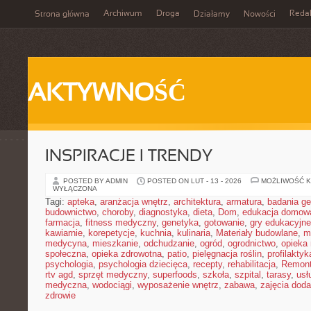
Archiwum
Droga
Reda
Strona główna
Działamy
Nowości
AKTYWNOŚĆ
INSPIRACJE I TRENDY
POSTED BY ADMIN
POSTED ON LUT - 13 - 2026
MOŻLIWOŚĆ 
WYŁĄCZONA
Tagi:
apteka
,
aranżacja wnętrz
,
architektura
,
armatura
,
badania g
budownictwo
,
choroby
,
diagnostyka
,
dieta
,
Dom
,
edukacja domow
farmacja
,
fitness medyczny
,
genetyka
,
gotowanie
,
gry edukacyjne
kawiarnie
,
korepetycje
,
kuchnia
,
kulinaria
,
Materiały budowlane
,
m
medycyna
,
mieszkanie
,
odchudzanie
,
ogród
,
ogrodnictwo
,
opieka
społeczna
,
opieka zdrowotna
,
patio
,
pielęgnacja roślin
,
profilaktyk
psychologia
,
psychologia dziecięca
,
recepty
,
rehabilitacja
,
Remon
rtv agd
,
sprzęt medyczny
,
superfoods
,
szkoła
,
szpital
,
tarasy
,
usł
medyczna
,
wodociągi
,
wyposażenie wnętrz
,
zabawa
,
zajęcia dod
zdrowie