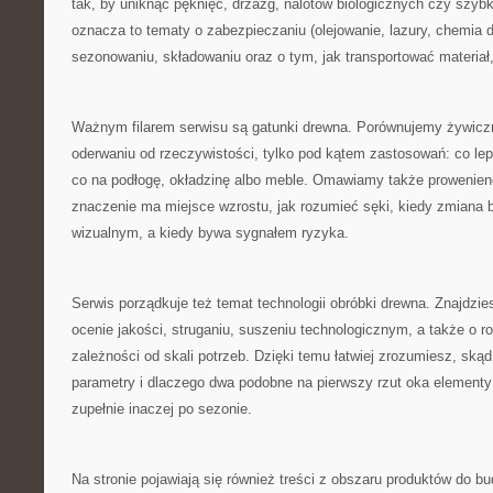
tak, by uniknąć pęknięć, drzazg, nalotów biologicznych czy szyb
oznacza to tematy o zabezpieczaniu (olejowanie, lazury, chemia d
sezonowaniu, składowaniu oraz o tym, jak transportować materiał,
Ważnym filarem serwisu są gatunki drewna. Porównujemy żywiczne
oderwaniu od rzeczywistości, tylko pod kątem zastosowań: co lepi
co na podłogę, okładzinę albo meble. Omawiamy także prowenienc
znaczenie ma miejsce wzrostu, jak rozumieć sęki, kiedy zmiana 
wizualnym, a kiedy bywa sygnałem ryzyka.
Serwis porządkuje też temat technologii obróbki drewna. Znajdzies
ocenie jakości, struganiu, suszeniu technologicznym, a także o 
zależności od skali potrzeb. Dzięki temu łatwiej zrozumiesz, ską
parametry i dlaczego dwa podobne na pierwszy rzut oka elemen
zupełnie inaczej po sezonie.
Na stronie pojawiają się również treści z obszaru produktów do b