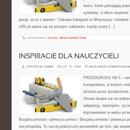
treści, które pomagają pop
sylwetkę, a także wspiera
presji, za to z planem. Ciekawe kategorie to Motywacja i mindset i
o2fit.pl opiera się na prostym założeniu: każdy może […]
CATEGORIES:
SOCIAL MEDIA MARKETING
INSPIRACJE DLA NAUCZYCIELI
POSTED BY ADMIN
LUT - 9 - 2026
MOŻLIWOŚĆ KOMENTOWAN
PRZEDSZKOLE NA 5 – serwi
kompendium, w którym rodz
dziecko przez przedszkole 
Strona skupia się na realn
adaptacją, nastrojami, życi
dojrzewaniem w wieku prz
Bezpieczeństwo i pierwsza pomoc i Bezpieczeństwo i pierwsza po
encyklopedią. To raczej praktyczny przewodnik po tym, jak wspie