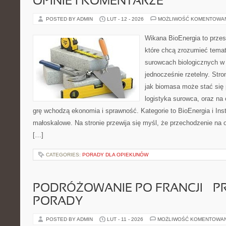
OPINIE I KOMENTARZE
POSTED BY ADMIN
LUT - 12 - 2026
MOŻLIWOŚĆ KOMENTOWA
Wikana BioEnergia to przes
które chcą zrozumieć temat 
surowcach biologicznych w
jednocześnie rzetelny. Str
jak biomasa może stać się 
logistyka surowca, oraz na
grę wchodzą ekonomia i sprawność. Kategorie to BioEnergia i Ins
małoskalowe. Na stronie przewija się myśl, że przechodzenie na o
[…]
CATEGORIES:
PORADY DLA OPIEKUNÓW
PODRÓŻOWANIE PO FRANCJI – 
PORADY
POSTED BY ADMIN
LUT - 11 - 2026
MOŻLIWOŚĆ KOMENTOWA