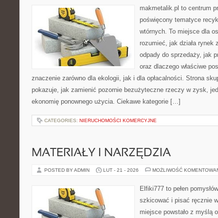
makmetalik.pl to centrum 
poświęcony tematyce recyk
wtórnych. To miejsce dla osó
rozumieć, jak działa rynek
odpady do sprzedaży, jak pr
oraz dlaczego właściwe po
znaczenie zarówno dla ekologii, jak i dla opłacalności. Strona sku
pokazuje, jak zamienić pozornie bezużyteczne rzeczy w zysk, je
ekonomię ponownego użycia. Ciekawe kategorie […]
CATEGORIES:
NIERUCHOMOŚCI KOMERCYJNE
MATERIAŁY I NARZĘDZIA
POSTED BY ADMIN
LUT - 21 - 2026
MOŻLIWOŚĆ KOMENTOWA
Elfiki777 to pełen pomysłów
szkicować i pisać ręcznie 
miejsce powstało z myślą o 