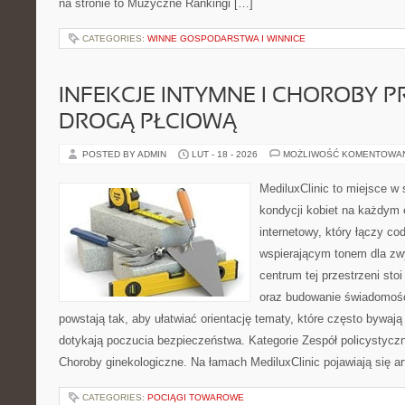
na stronie to Muzyczne Rankingi […]
CATEGORIES:
WINNE GOSPODARSTWA I WINNICE
INFEKCJE INTYMNE I CHOROBY 
DROGĄ PŁCIOWĄ
POSTED BY ADMIN
LUT - 18 - 2026
MOŻLIWOŚĆ KOMENTOWA
MediluxClinic to miejsce w 
kondycji kobiet na każdym e
internetowy, który łączy c
wspierającym tonem dla z
centrum tej przestrzeni st
oraz budowanie świadomośc
powstają tak, aby ułatwiać orientację tematy, które często bywają
dotykają poczucia bezpieczeństwa. Kategorie Zespół policystycz
Choroby ginekologiczne. Na łamach MediluxClinic pojawiają się ar
CATEGORIES:
POCIĄGI TOWAROWE