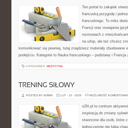
Ten portal to zakątek stwor
francuską przygodę i jedno
francuskiego. To miks dwó
Francji oraz oswajania języ
rozmowach z mieszkańcami
na urlop, ale też chcesz zr
komunikować się pewniej, tutaj znajdziesz materiały zbudowane
podejściu. Kategorie to Nauka francuskiego – podstawy i Francja 
CATEGORIES:
MEDYCYNA
TRENING SIŁOWY
POSTED BY ADMIN
LUT - 10 - 2026
MOŻLIWOŚĆ KOMENTOWA
o2fit.pl to centrum aktywno
inspiracją do zmiany sylwetk
stworzone dla osób, które 
jednocześnie nie lubią chao