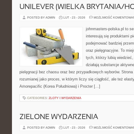
UNILEVER (WIELKA BRYTANIA/H
POSTED BY ADMIN
LUT - 23 - 2026
MOŻLIWOŚĆ KOMENTOWA
johnmasters-polska.pl to se
interesują się produktami p
podejmować bardziej prze
oraz pielęgnacyjne. To mie
tych, którzy lubią wiedzieć,
działają substancje aktywn
pielęgnacji bez chaosu oraz bez przypadkowych wyborów. Strona s
rozumianej jako proces, w którym liczy się ciągłość, ale też ela
Amorepacific (Korea Południowa) i Procter […]
CATEGORIES:
ZLOTY I WYDARZENIA
ZIELONE WYDARZENIA
POSTED BY ADMIN
LUT - 23 - 2026
MOŻLIWOŚĆ KOMENTOWA