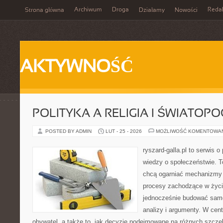
Archiwum
Droga
Reda
Strona główna
Działamy
Nowości
AKTYWNOŚĆ
POLITYKA A RELIGIA I ŚWIATOP
POSTED BY ADMIN
LUT - 25 - 2026
MOŻLIWOŚĆ KOMENTOWA
ryszard-galla.pl to serwis o 
wiedzy o społeczeństwie. To
chcą ogarniać mechanizmy p
procesy zachodzące w życi
jednocześnie budować samo
analizy i argumenty. W cen
obywatel, a także to, jak decyzje podejmowane na różnych szczeb