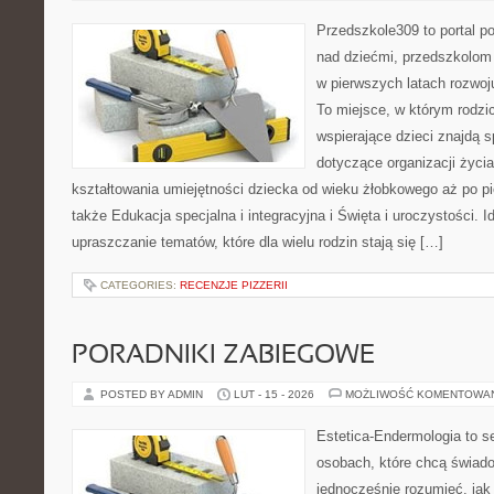
Przedszkole309 to portal 
nad dziećmi, przedszkolom 
w pierwszych latach rozwoj
To miejsce, w którym rodzi
wspierające dzieci znajdą s
dotyczące organizacji życi
kształtowania umiejętności dziecka od wieku żłobkowego aż po pi
także Edukacja specjalna i integracyjna i Święta i uroczystości. I
upraszczanie tematów, które dla wielu rodzin stają się […]
CATEGORIES:
RECENZJE PIZZERII
PORADNIKI ZABIEGOWE
POSTED BY ADMIN
LUT - 15 - 2026
MOŻLIWOŚĆ KOMENTOWA
Estetica-Endermologia to s
osobach, które chcą świado
jednocześnie rozumieć, jak