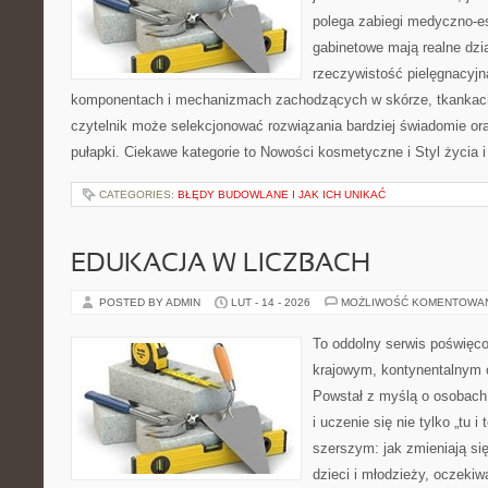
polega zabiegi medyczno-es
gabinetowe mają realne dzia
rzeczywistość pielęgnacyjn
komponentach i mechanizmach zachodzących w skórze, tkankach 
czytelnik może selekcjonować rozwiązania bardziej świadomie or
pułapki. Ciekawe kategorie to Nowości kosmetyczne i Styl życia i
CATEGORIES:
BŁĘDY BUDOWLANE I JAK ICH UNIKAĆ
EDUKACJA W LICZBACH
POSTED BY ADMIN
LUT - 14 - 2026
MOŻLIWOŚĆ KOMENTOWA
To oddolny serwis poświęco
krajowym, kontynentalnym
Powstał z myślą o osobach,
i uczenie się nie tylko „tu i
szerszym: jak zmieniają si
dzieci i młodzieży, oczekiw