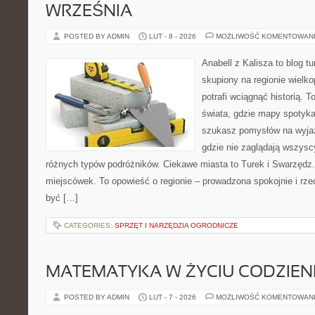
WRZEŚNIA
POSTED BY ADMIN
LUT - 8 - 2026
MOŻLIWOŚĆ KOMENTOWAN
Anabell z Kalisza to blog t
skupiony na regionie wielko
potrafi wciągnąć historią. 
świata, gdzie mapy spotykaj
szukasz pomysłów na wyjaz
gdzie nie zaglądają wszyscy
różnych typów podróżników. Ciekawe miasta to Turek i Swarzędz. 
miejscówek. To opowieść o regionie – prowadzona spokojnie i rze
być […]
CATEGORIES:
SPRZĘT I NARZĘDZIA OGRODNICZE
MATEMATYKA W ŻYCIU CODZIE
POSTED BY ADMIN
LUT - 7 - 2026
MOŻLIWOŚĆ KOMENTOWAN