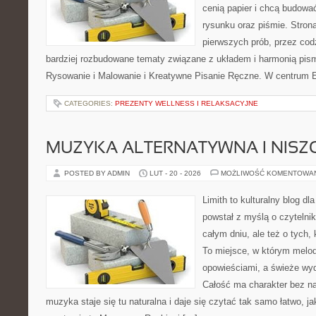
cenią papier i chcą budowa
rysunku oraz piśmie. Stron
pierwszych prób, przez cod
bardziej rozbudowane tematy związane z układem i harmonią pism
Rysowanie i Malowanie i Kreatywne Pisanie Ręczne. W centrum E
CATEGORIES:
PREZENTY WELLNESS I RELAKSACYJNE
MUZYKA ALTERNATYWNA I NIS
POSTED BY ADMIN
LUT - 20 - 2026
MOŻLIWOŚĆ KOMENTOWA
Limith to kulturalny blog dl
powstał z myślą o czytelni
całym dniu, ale też o tych,
To miejsce, w którym melod
opowieściami, a świeże wyd
Całość ma charakter bez n
muzyka staje się tu naturalna i daje się czytać tak samo łatwo, j