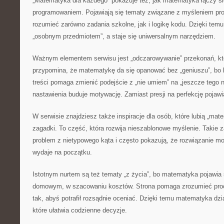
„Matematyka dla każdego” pokazuje też, jak matematyka łączy si
programowaniem. Pojawiają się tematy związane z myśleniem pr
rozumieć zarówno zadania szkolne, jak i logikę kodu. Dzięki tem
„osobnym przedmiotem”, a staje się uniwersalnym narzędziem.
Ważnym elementem serwisu jest „odczarowywanie” przekonań, któ
przypomina, że matematykę da się opanować bez „geniuszu”, bo l
treści pomaga zmienić podejście z „nie umiem” na „jeszcze tego 
nastawienia buduje motywację. Zamiast presji na perfekcję pojawi
W serwisie znajdziesz także inspiracje dla osób, które lubią „ma
zagadki. To część, która rozwija nieszablonowe myślenie. Takie 
problem z nietypowego kąta i często pokazują, że rozwiązanie mo
wydaje na początku.
Istotnym nurtem są też tematy „z życia”, bo matematyka pojawia
domowym, w szacowaniu kosztów. Strona pomaga zrozumieć procen
tak, abyś potrafił rozsądnie oceniać. Dzięki temu matematyka dzi
które ułatwia codzienne decyzje.