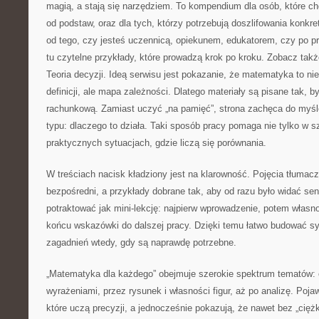
magią, a stają się narzędziem. To kompendium dla osób, które 
od podstaw, oraz dla tych, którzy potrzebują doszlifowania konkr
od tego, czy jesteś uczennicą, opiekunem, edukatorem, czy po p
tu czytelne przykłady, które prowadzą krok po kroku. Zobacz tak
Teoria decyzji. Ideą serwisu jest pokazanie, że matematyka to ni
definicji, ale mapa zależności. Dlatego materiały są pisane tak, 
rachunkową. Zamiast uczyć „na pamięć”, strona zachęca do myśl
typu: dlaczego to działa. Taki sposób pracy pomaga nie tylko w s
praktycznych sytuacjach, gdzie liczą się porównania.
W treściach nacisk kładziony jest na klarowność. Pojęcia tłuma
bezpośredni, a przykłady dobrane tak, aby od razu było widać s
potraktować jak mini-lekcję: najpierw wprowadzenie, potem własno
końcu wskazówki do dalszej pracy. Dzięki temu łatwo budować s
zagadnień wtedy, gdy są naprawdę potrzebne.
„Matematyka dla każdego” obejmuje szerokie spektrum tematów: o
wyrażeniami, przez rysunek i własności figur, aż po analizę. Pojawi
które uczą precyzji, a jednocześnie pokazują, że nawet bez „cię