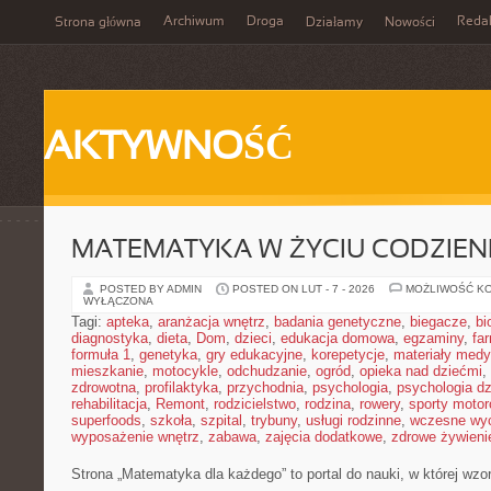
Archiwum
Droga
Reda
Strona główna
Działamy
Nowości
AKTYWNOŚĆ
MATEMATYKA W ŻYCIU CODZIE
POSTED BY ADMIN
POSTED ON LUT - 7 - 2026
MOŻLIWOŚĆ K
WYŁĄCZONA
Tagi:
apteka
,
aranżacja wnętrz
,
badania genetyczne
,
biegacze
,
bi
diagnostyka
,
dieta
,
Dom
,
dzieci
,
edukacja domowa
,
egzaminy
,
fa
formuła 1
,
genetyka
,
gry edukacyjne
,
korepetycje
,
materiały med
mieszkanie
,
motocykle
,
odchudzanie
,
ogród
,
opieka nad dziećmi
,
zdrowotna
,
profilaktyka
,
przychodnia
,
psychologia
,
psychologia dz
rehabilitacja
,
Remont
,
rodzicielstwo
,
rodzina
,
rowery
,
sporty moto
superfoods
,
szkoła
,
szpital
,
trybuny
,
usługi rodzinne
,
wczesne wy
wyposażenie wnętrz
,
zabawa
,
zajęcia dodatkowe
,
zdrowe żywieni
Strona „Matematyka dla każdego” to portal do nauki, w której wzo