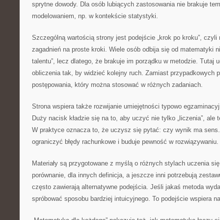
sprytne dowody. Dla osób lubiących zastosowania nie brakuje te
modelowaniem, np. w kontekście statystyki.
Szczególną wartością strony jest podejście „krok po kroku”, czyli 
zagadnień na proste kroki. Wiele osób odbija się od matematyki ni
talentu”, lecz dlatego, że brakuje im porządku w metodzie. Tutaj 
obliczenia tak, by widzieć kolejny ruch. Zamiast przypadkowych 
postępowania, który można stosować w różnych zadaniach.
Strona wspiera także rozwijanie umiejętności typowo egzaminacy
Duży nacisk kładzie się na to, aby uczyć nie tylko „liczenia”, ale 
W praktyce oznacza to, że uczysz się pytać: czy wynik ma sens
ograniczyć błędy rachunkowe i buduje pewność w rozwiązywaniu.
Materiały są przygotowane z myślą o różnych stylach uczenia się
porównanie, dla innych definicja, a jeszcze inni potrzebują zesta
często zawierają alternatywne podejścia. Jeśli jakaś metoda wyda
spróbować sposobu bardziej intuicyjnego. To podejście wspiera 