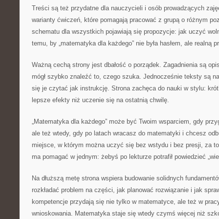
Treści są też przydatne dla nauczycieli i osób prowadzących zaj
warianty ćwiczeń, które pomagają pracować z grupą o różnym po
schematu dla wszystkich pojawiają się propozycje: jak uczyć woln
temu, by „matematyka dla każdego” nie była hasłem, ale realną p
Ważną cechą strony jest dbałość o porządek. Zagadnienia są opi
mógł szybko znaleźć to, czego szuka. Jednocześnie teksty są na
się je czytać jak instrukcję. Strona zachęca do nauki w stylu: krót
lepsze efekty niż uczenie się na ostatnią chwilę.
„Matematyka dla każdego” może być Twoim wsparciem, gdy przyg
ale też wtedy, gdy po latach wracasz do matematyki i chcesz od
miejsce, w którym można uczyć się bez wstydu i bez presji, za t
ma pomagać w jednym: żebyś po lekturze potrafił powiedzieć „wie
Na dłuższą metę strona wspiera budowanie solidnych fundamentó
rozkładać problem na części, jak planować rozwiązanie i jak spr
kompetencje przydają się nie tylko w matematyce, ale też w pracy
wnioskowania. Matematyka staje się wtedy czymś więcej niż szk