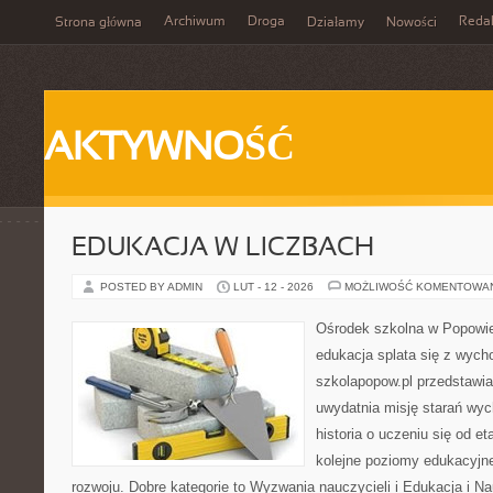
Archiwum
Droga
Reda
Strona główna
Działamy
Nowości
AKTYWNOŚĆ
EDUKACJA W LICZBACH
POSTED BY ADMIN
LUT - 12 - 2026
MOŻLIWOŚĆ KOMENTOWA
Ośrodek szkolna w Popowie
edukacja splata się z wych
szkolapopow.pl przedstawia
uwydatnia misję starań wy
historia o uczeniu się od 
kolejne poziomy edukacyjn
rozwoju. Dobre kategorie to Wyzwania nauczycieli i Edukacja i 