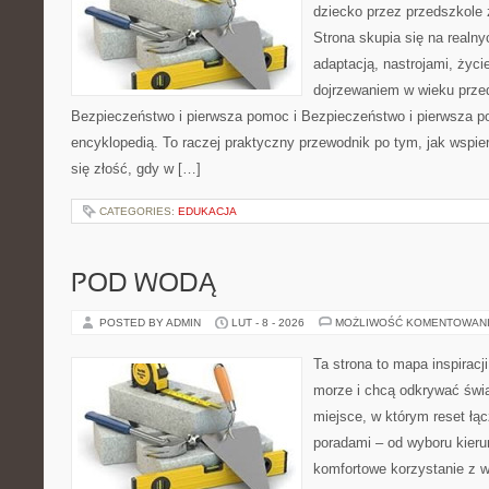
dziecko przez przedszkole 
Strona skupia się na realn
adaptacją, nastrojami, życi
dojrzewaniem w wieku prz
Bezpieczeństwo i pierwsza pomoc i Bezpieczeństwo i pierwsza po
encyklopedią. To raczej praktyczny przewodnik po tym, jak wspie
się złość, gdy w […]
CATEGORIES:
EDUKACJA
POD WODĄ
POSTED BY ADMIN
LUT - 8 - 2026
MOŻLIWOŚĆ KOMENTOWAN
Ta strona to mapa inspiracji
morze i chcą odkrywać świa
miejsce, w którym reset łą
poradami – od wyboru kieru
komfortowe korzystanie z w