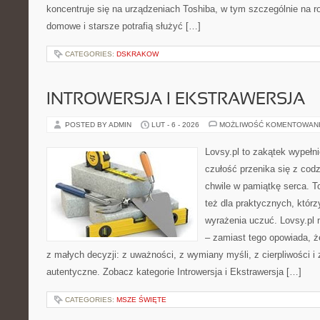
koncentruje się na urządzeniach Toshiba, w tym szczególnie na ro
domowe i starsze potrafią służyć […]
CATEGORIES:
DSKRAKOW
INTROWERSJA I EKSTRAWERSJA
POSTED BY ADMIN
LUT - 6 - 2026
MOŻLIWOŚĆ KOMENTOWAN
Lovsy.pl to zakątek wypełn
czułość przenika się z cod
chwile w pamiątkę serca. To
też dla praktycznych, którzy
wyrażenia uczuć. Lovsy.pl 
– zamiast tego opowiada, że
z małych decyzji: z uważności, z wymiany myśli, z cierpliwości i 
autentyczne. Zobacz kategorie Introwersja i Ekstrawersja […]
CATEGORIES:
MSZE ŚWIĘTE