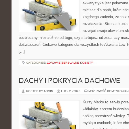
akwarystyka jest pokazana 
miejsce dla osób, które ch
zbędnego zadęcia, za to z 
rozwiązania. Strona skupia
rozwijać swoje akwarium s
bezpieczny, niezależnie od tego, czy startujesz od zera, czy masz
doświadczeń. Ciekawe kategorie dla wszystkich to Akwaria Low-T
[…]
CATEGORIES:
ZDROWIE SEKSUALNE KOBIETY
DACHY I POKRYCIA DACHOWE
POSTED BY ADMIN
LUT - 2 - 2026
MOŻLIWOŚĆ KOMENTOWAN
Kursy Marko to serwis pora
widlaków, sprzętu budowlan
spójną przestrzeń wiedzy. 
myślą o osobach, które chc