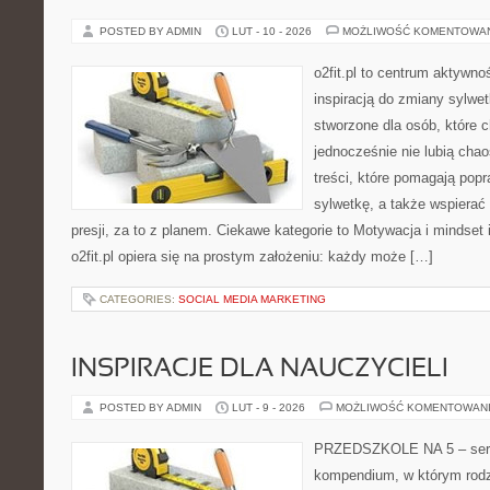
POSTED BY ADMIN
LUT - 10 - 2026
MOŻLIWOŚĆ KOMENTOWA
o2fit.pl to centrum aktywno
inspiracją do zmiany sylwetk
stworzone dla osób, które 
jednocześnie nie lubią chao
treści, które pomagają pop
sylwetkę, a także wspiera
presji, za to z planem. Ciekawe kategorie to Motywacja i mindset i
o2fit.pl opiera się na prostym założeniu: każdy może […]
CATEGORIES:
SOCIAL MEDIA MARKETING
INSPIRACJE DLA NAUCZYCIELI
POSTED BY ADMIN
LUT - 9 - 2026
MOŻLIWOŚĆ KOMENTOWAN
PRZEDSZKOLE NA 5 – serwi
kompendium, w którym rodz