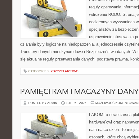
reguły operowania informacj
wdrożeniu RODO. Strona je
codziennych wyzwaniach w 
specjalistów za bezpieczeńs
usprawnienie stosowania pr
działania były logiczne na niedopatrzenia, a jednocześnie czytel
Transfery danych międzynarodowe i Bezpieczeństwo danych. W c
się aktualne reguły przetwarzania danych: podstawa prawna, konk
CATEGORIES:
PSZCZELARSTWO
PAMIĘCI RAM I MAGAZYNY DAN
POSTED BY ADMIN
LUT - 6 - 2026
MOŻLIWOŚĆ KOMENTOWAN
LAKOM to nowoczesna plat
hardware’owi oraz naprawom
nam na co dzień. To miejsc
osobach, które chcą wybier