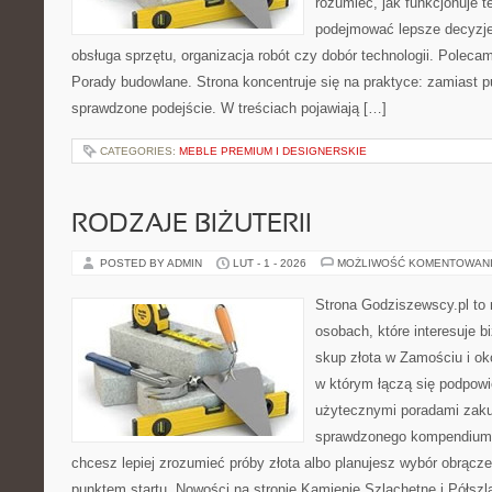
rozumieć, jak funkcjonuje te
podejmować lepsze decyzje
obsługa sprzętu, organizacja robót czy dobór technologii. Poleca
Porady budowlane. Strona koncentruje się na praktyce: zamiast p
sprawdzone podejście. W treściach pojawiają […]
CATEGORIES:
MEBLE PREMIUM I DESIGNERSKIE
RODZAJE BIŻUTERII
POSTED BY ADMIN
LUT - 1 - 2026
MOŻLIWOŚĆ KOMENTOWAN
Strona Godziszewscy.pl to 
osobach, które interesuje bi
skup złota w Zamościu i oko
w którym łączą się podpowi
użytecznymi poradami zaku
sprawdzonego kompendium p
chcesz lepiej zrozumieć próby złota albo planujesz wybór obrącze
punktem startu. Nowości na stronie Kamienie Szlachetne i Półszla