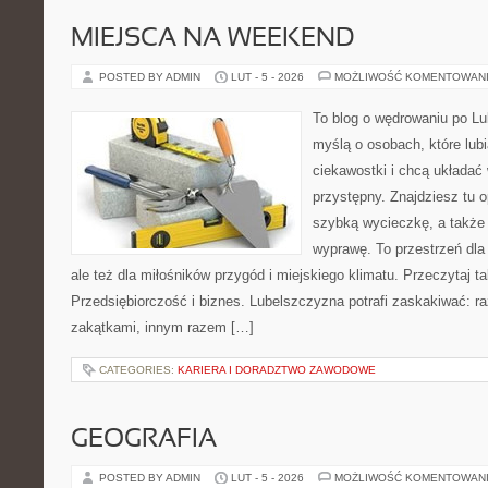
MIEJSCA NA WEEKEND
POSTED BY ADMIN
LUT - 5 - 2026
MOŻLIWOŚĆ KOMENTOWAN
To blog o wędrowaniu po Lu
myślą o osobach, które lub
ciekawostki i chcą układać
przystępny. Znajdziesz tu o
szybką wycieczkę, a także
wyprawę. To przestrzeń dla 
ale też dla miłośników przygód i miejskiego klimatu. Przeczytaj ta
Przedsiębiorczość i biznes. Lubelszczyzna potrafi zaskakiwać: r
zakątkami, innym razem […]
CATEGORIES:
KARIERA I DORADZTWO ZAWODOWE
GEOGRAFIA
POSTED BY ADMIN
LUT - 5 - 2026
MOŻLIWOŚĆ KOMENTOWAN