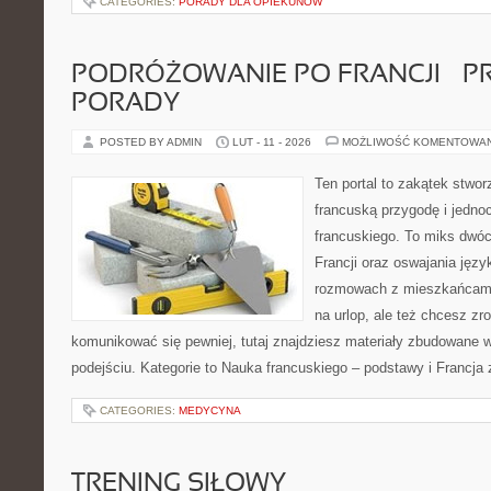
CATEGORIES:
PORADY DLA OPIEKUNÓW
PODRÓŻOWANIE PO FRANCJI – 
PORADY
POSTED BY ADMIN
LUT - 11 - 2026
MOŻLIWOŚĆ KOMENTOWA
Ten portal to zakątek stwor
francuską przygodę i jedno
francuskiego. To miks dwó
Francji oraz oswajania języ
rozmowach z mieszkańcami
na urlop, ale też chcesz zr
komunikować się pewniej, tutaj znajdziesz materiały zbudowane
podejściu. Kategorie to Nauka francuskiego – podstawy i Francja 
CATEGORIES:
MEDYCYNA
TRENING SIŁOWY