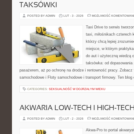
TAKSÓWKI
POSTED BY ADMIN
LUT - 3 - 2026
MOŻLIWOŚĆ KOMENTOWAN
Taxi Drive to serwis tworz
taxi, miłośnikach czterech 
którzy chcą lepiej zrozumie
miejsce, w którym praktyka
do aut i użyteczną wiedzą 
taksówka: od dopasowania p
pasażerem, aż po ochronę na drodze i rentowność pracy. Zobacz
samochodowe i Floty samochodowe i transport firmowy. Ten blog 
CATEGORIES:
SEKSUALNOŚĆ W DOJRZAŁYM WIEKU
AKWARIA LOW-TECH I HIGH-TEC
POSTED BY ADMIN
LUT - 2 - 2026
MOŻLIWOŚĆ KOMENTOWAN
Akwa-Pro to portal akwarys