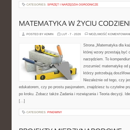
CATEGORIES:
SPRZĘT I NARZĘDZIA OGRODNICZE
MATEMATYKA W ŻYCIU CODZIE
POSTED BY ADMIN
LUT - 7 - 2026
MOŻLIWOŚĆ KOMENTOWAN
Strona „Matematyka dla każ
której wzory przestają być 
narzędziem. To kompendium
zrozumieć matematykę od p
którzy potrzebują doszlifo
Niezależnie od tego, czy j
edukatorem, czy po prostu pasjonatem, znajdziesz tu czytelne pr
po kroku. Zobacz także Zadania i rozwiązania i Teoria decyzji. Id
[…]
CATEGORIES:
PINGWINY