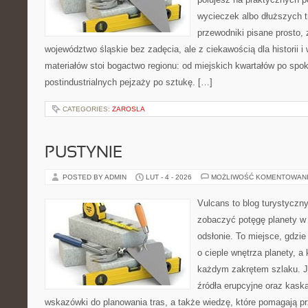
wycieczek albo dłuższych t
przewodniki pisane prosto,
województwo śląskie bez zadęcia, ale z ciekawością dla historii 
materiałów stoi bogactwo regionu: od miejskich kwartałów po spok
postindustrialnych pejzaży po sztukę. […]
CATEGORIES:
ZAROSLA
PUSTYNIE
POSTED BY ADMIN
LUT - 4 - 2026
MOŻLIWOŚĆ KOMENTOWAN
Vulcans to blog turystyczny
zobaczyć potęgę planety w j
odsłonie. To miejsce, gdzie
o cieple wnętrza planety, a 
każdym zakrętem szlaku. Je
źródła erupcyjne oraz kaska
wskazówki do planowania tras, a także wiedzę, które pomagają p