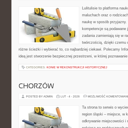
Lulitulisie to platforma na
maluchach oraz o rodzicach
naukę w sposób przyjazny.
kompetencje są podawane j
zadania zamieniają się w r
twórczością, dzięki czemu
różne ścieżki i wybierać to, co najbardziej ciekawi. Polecamy Info
ideą jest stworzenie bezpiecznej przestrzeni, w której poznawan
CATEGORIES:
KONIE W REKONSTRUKCJI HISTORYCZNEJ
CHORZÓW
POSTED BY ADMIN
LUT - 4 - 2026
MOŻLIWOŚĆ KOMENTOWAN
Ta strona to serwis o wyci
region śląski – miejsce, w 
odkrywanie miejscowości i n
polujesz na praktycznych 