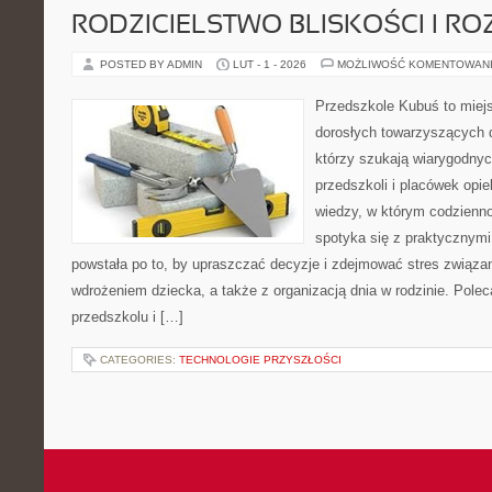
RODZICIELSTWO BLISKOŚCI I RO
POSTED BY ADMIN
LUT - 1 - 2026
MOŻLIWOŚĆ KOMENTOWAN
Przedszkole Kubuś to miej
dorosłych towarzyszących 
którzy szukają wiarygodnyc
przedszkoli i placówek opie
wiedzy, w którym codzienno
spotyka się z praktycznym
powstała po to, by upraszczać decyzje i zdejmować stres związ
wdrożeniem dziecka, a także z organizacją dnia w rodzinie. Pole
przedszkolu i […]
CATEGORIES:
TECHNOLOGIE PRZYSZŁOŚCI