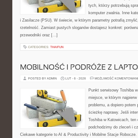
tych, którzy potrzebują sp
komputer zwalnia. Inne kate
i Zasilacze (PSU). W świecie, w którym parametry potrafią zmyli
rzetelność. Zamiast pustych sloganów dostajesz konkret: porówn
przewodniki oraz […]
CATEGORIES:
THAIFUN
MOBILNOŚĆ I PODRÓŻE Z LAPT
POSTED BY ADMIN
LUT - 6 - 2026
MOŻLIWOŚĆ KOMENTOWAN
Punkt serwisowy Toshiba w 
miejsce, w którym najpier
problemu, a dopiero potem 
ścieżkę naprawy. Jeśli inte
Toshiba w Katowicach, ten 
podchodzimy do zleceń i c
Ciekawe kategorie to AI & Productivity i Mobilne Stacje Robocze.