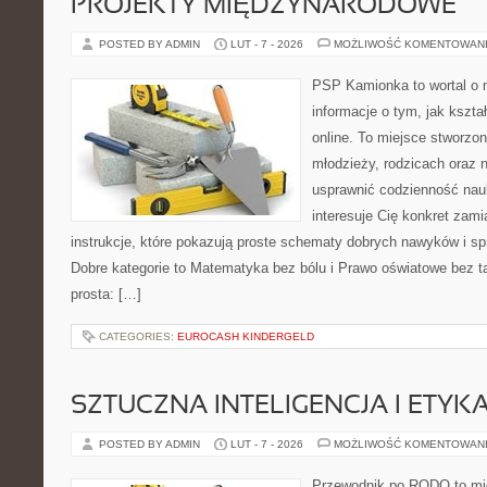
PROJEKTY MIĘDZYNARODOWE
POSTED BY ADMIN
LUT - 7 - 2026
MOŻLIWOŚĆ KOMENTOWAN
PSP Kamionka to wortal o 
informacje o tym, jak kszta
online. To miejsce stworzon
młodzieży, rodzicach oraz 
usprawnić codzienność nauki
interesuje Cię konkret zami
instrukcje, które pokazują proste schematy dobrych nawyków i s
Dobre kategorie to Matematyka bez bólu i Prawo oświatowe bez ta
prosta: […]
CATEGORIES:
EUROCASH KINDERGELD
SZTUCZNA INTELIGENCJA I ETYK
POSTED BY ADMIN
LUT - 7 - 2026
MOŻLIWOŚĆ KOMENTOWAN
Przewodnik po RODO to mie