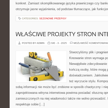
konkret. Zamiast skomplikowanego języka prawniczego czy bank
otrzymuje jasne wyjaśnienia, od podstaw tłumaczące, jak funkcjo
CATEGORIES:
SEZONOWE PRZEPISY
WŁAŚCIWE PROJEKTY STRON IN
POSTED BY ADMIN
SIE - 3 - 2025
MOŻLIWOŚĆ KOMENTOWAN
Stworzyliśmy plik i pragni
Kreowanie stron wymaga po
Niewątpliwie zdecydowanie 
kończą osoby, które mogą p
doświadczeniem. Jakkolwiek 
też wyczucie stylu. Kompoz
sobą informacji nie może być zrobione w sposób chaotyczny i ni
zaprojektowana witryna internetowa powinna posiadać słuszną opr
zamieszczonych na niej wiadomości także nie wolno przesadzić
respektuje sobie […]