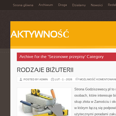
Archiwum
Droga
Reda
Strona główna
Działamy
Nowości
AKTYWNOŚĆ
Archive for the ‘Sezonowe przepisy’ Category
RODZAJE BIŻUTERII
POSTED BY ADMIN
LUT - 1 - 2026
MOŻLIWOŚĆ KOMENTOWAN
Strona Godziszewscy.pl to 
osobach, które interesuje bi
skup złota w Zamościu i oko
w którym łączą się podpowi
użytecznymi poradami zaku