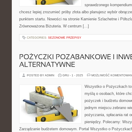
sprawdzonego kompendium p
chcesz lepiej zrozumieć próby złota albo planujesz wybór obrącze
punktem startu. Nowości na stronie Kamienie Szlachetne i Półszla
Zrównoważona Biżuteria. W centrum […]
CATEGORIES:
SEZONOWE PRZEPISY
POŻYCZKI POZABANKOWE I INW
ALTERNATYWNE
POSTED BY ADMIN
GRU - 1 - 2025
MOŻLIWOŚĆ KOMENTOWAN
Wszystko o Pożyczkach to p
myślą o osobach, które chc
pożyczek i budżetu domowe
jednym miejscu zebrano w
pożyczania, spłacania rat o
pieniędzy. Polecamy: Wszy
Zarządzanie budżetem domowym. Portal Wszystko o Pożyczkach s