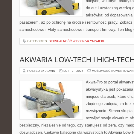
miejsce, w którym praktyka
do aut i użyteczną wiedzą 
taksówka: od dopasowania p
pasażerem, aż po ochronę na drodze i rentowność pracy. Zobacz
samochodowe i Floty samochodowe i transport firmowy. Ten blog 
CATEGORIES:
SEKSUALNOŚĆ W DOJRZAŁYM WIEKU
AKWARIA LOW-TECH I HIGH-TEC
POSTED BY ADMIN
LUT - 2 - 2026
MOŻLIWOŚĆ KOMENTOWAN
Akwa-Pro to portal akwarys
akwarystyka jest pokazana 
miejsce dla osób, które ch
zbędnego zadęcia, za to z 
rozwiązania. Strona skupia
rozwijać swoje akwarium s
bezpieczny, niezależnie od tego, czy startujesz od zera, czy masz
doświadczeń. Ciekawe kategorie dla wszystkich to Akwaria Low-T