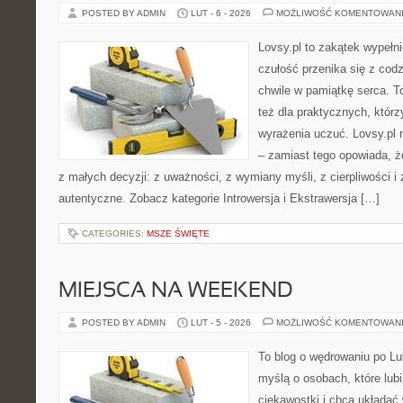
POSTED BY ADMIN
LUT - 6 - 2026
MOŻLIWOŚĆ KOMENTOWAN
Lovsy.pl to zakątek wypełn
czułość przenika się z cod
chwile w pamiątkę serca. To
też dla praktycznych, którzy
wyrażenia uczuć. Lovsy.pl 
– zamiast tego opowiada, że
z małych decyzji: z uważności, z wymiany myśli, z cierpliwości i 
autentyczne. Zobacz kategorie Introwersja i Ekstrawersja […]
CATEGORIES:
MSZE ŚWIĘTE
MIEJSCA NA WEEKEND
POSTED BY ADMIN
LUT - 5 - 2026
MOŻLIWOŚĆ KOMENTOWAN
To blog o wędrowaniu po Lu
myślą o osobach, które lub
ciekawostki i chcą układać