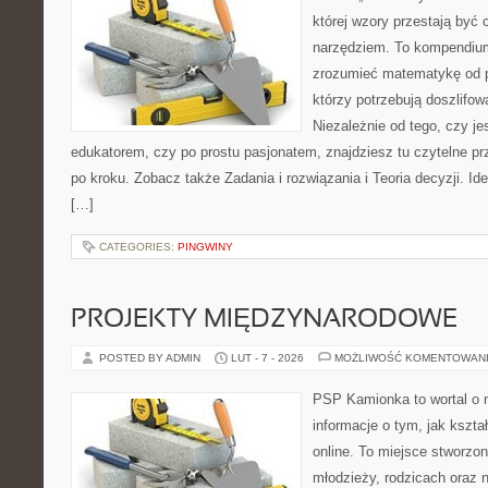
której wzory przestają być 
narzędziem. To kompendium
zrozumieć matematykę od p
którzy potrzebują doszlifo
Niezależnie od tego, czy j
edukatorem, czy po prostu pasjonatem, znajdziesz tu czytelne pr
po kroku. Zobacz także Zadania i rozwiązania i Teoria decyzji. Id
[…]
CATEGORIES:
PINGWINY
PROJEKTY MIĘDZYNARODOWE
POSTED BY ADMIN
LUT - 7 - 2026
MOŻLIWOŚĆ KOMENTOWAN
PSP Kamionka to wortal o 
informacje o tym, jak kszta
online. To miejsce stworzon
młodzieży, rodzicach oraz 