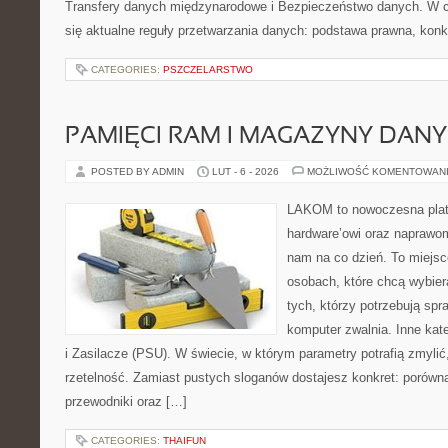
Transfery danych międzynarodowe i Bezpieczeństwo danych. W c
się aktualne reguły przetwarzania danych: podstawa prawna, konk
CATEGORIES:
PSZCZELARSTWO
PAMIĘCI RAM I MAGAZYNY DAN
POSTED BY ADMIN
LUT - 6 - 2026
MOŻLIWOŚĆ KOMENTOWAN
LAKOM to nowoczesna plat
hardware’owi oraz naprawom
nam na co dzień. To miejsc
osobach, które chcą wybier
tych, którzy potrzebują sp
komputer zwalnia. Inne kate
i Zasilacze (PSU). W świecie, w którym parametry potrafią zmyli
rzetelność. Zamiast pustych sloganów dostajesz konkret: porówn
przewodniki oraz […]
CATEGORIES:
THAIFUN