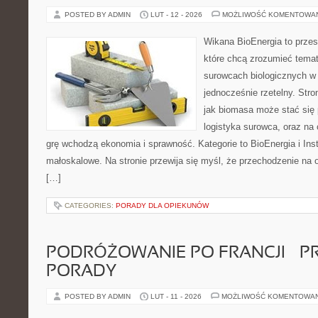
POSTED BY ADMIN
LUT - 12 - 2026
MOŻLIWOŚĆ KOMENTOWA
Wikana BioEnergia to przes
które chcą zrozumieć temat 
surowcach biologicznych w
jednocześnie rzetelny. Str
jak biomasa może stać się 
logistyka surowca, oraz na
grę wchodzą ekonomia i sprawność. Kategorie to BioEnergia i Ins
małoskalowe. Na stronie przewija się myśl, że przechodzenie na o
[…]
CATEGORIES:
PORADY DLA OPIEKUNÓW
PODRÓŻOWANIE PO FRANCJI – 
PORADY
POSTED BY ADMIN
LUT - 11 - 2026
MOŻLIWOŚĆ KOMENTOWA