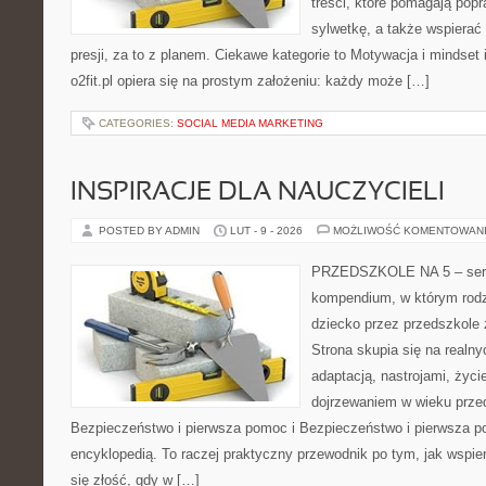
treści, które pomagają pop
sylwetkę, a także wspiera
presji, za to z planem. Ciekawe kategorie to Motywacja i mindset i
o2fit.pl opiera się na prostym założeniu: każdy może […]
CATEGORIES:
SOCIAL MEDIA MARKETING
INSPIRACJE DLA NAUCZYCIELI
POSTED BY ADMIN
LUT - 9 - 2026
MOŻLIWOŚĆ KOMENTOWAN
PRZEDSZKOLE NA 5 – serwi
kompendium, w którym rodz
dziecko przez przedszkole 
Strona skupia się na realn
adaptacją, nastrojami, życi
dojrzewaniem w wieku prz
Bezpieczeństwo i pierwsza pomoc i Bezpieczeństwo i pierwsza po
encyklopedią. To raczej praktyczny przewodnik po tym, jak wspie
się złość, gdy w […]