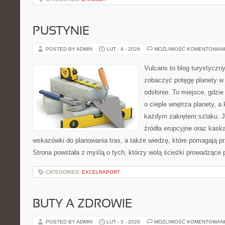
PUSTYNIE
POSTED BY ADMIN
LUT - 4 - 2026
MOŻLIWOŚĆ KOMENTOWAN
Vulcans to blog turystyczny
zobaczyć potęgę planety w j
odsłonie. To miejsce, gdzie
o cieple wnętrza planety, a 
każdym zakrętem szlaku. Je
źródła erupcyjne oraz kaska
wskazówki do planowania tras, a także wiedzę, które pomagają p
Strona powstała z myślą o tych, którzy wolą ścieżki prowadzące 
CATEGORIES:
EXCELRAPORT
BUTY A ZDROWIE
POSTED BY ADMIN
LUT - 3 - 2026
MOŻLIWOŚĆ KOMENTOWAN