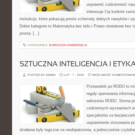
usprawnić codzienność nauki
interesuje Cię konkret zami
instrukcje, które pokazują proste schematy dobrych nawyków i s
Dobre kategorie to Matematyka bez bólu i Prawo oświatowe bez ta
prosta: […]
CATEGORIES:
EUROCASH KINDERGELD
SZTUCZNA INTELIGENCJA I ETYK
POSTED BY ADMIN
LUT - 7 - 2026
MOŻLIWOŚĆ KOMENTOWAN
Przewodnik po RODO to mie
reguły operowania informacj
wdrożeniu RODO. Strona je
codziennych wyzwaniach w 
specjalistów za bezpieczeńs
usprawnienie stosowania pr
działania były logiczne na niedopatrzenia, a jednocześnie czytel