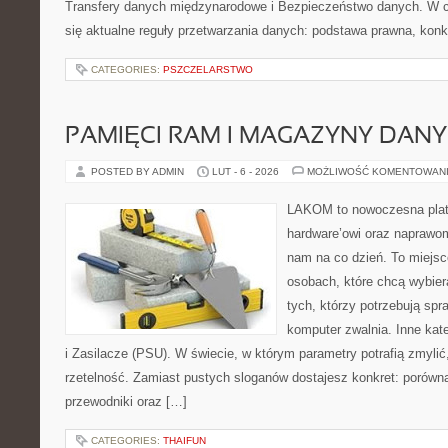
Transfery danych międzynarodowe i Bezpieczeństwo danych. W c
się aktualne reguły przetwarzania danych: podstawa prawna, konk
CATEGORIES:
PSZCZELARSTWO
PAMIĘCI RAM I MAGAZYNY DAN
POSTED BY ADMIN
LUT - 6 - 2026
MOŻLIWOŚĆ KOMENTOWAN
LAKOM to nowoczesna plat
hardware’owi oraz naprawom
nam na co dzień. To miejsc
osobach, które chcą wybier
tych, którzy potrzebują sp
komputer zwalnia. Inne kate
i Zasilacze (PSU). W świecie, w którym parametry potrafią zmyli
rzetelność. Zamiast pustych sloganów dostajesz konkret: porówn
przewodniki oraz […]
CATEGORIES:
THAIFUN