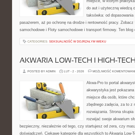
miejsce, w którym praktyka
do aut i użyteczną wiedzą 
taksówka: od dopasowania p
pasażerem, aż po ochronę na drodze i rentowność pracy. Zobacz
samochodowe i Floty samochodowe i transport firmowy. Ten blog 
CATEGORIES:
SEKSUALNOŚĆ W DOJRZAŁYM WIEKU
AKWARIA LOW-TECH I HIGH-TEC
POSTED BY ADMIN
LUT - 2 - 2026
MOŻLIWOŚĆ KOMENTOWAN
Akwa-Pro to portal akwarys
akwarystyka jest pokazana 
miejsce dla osób, które ch
zbędnego zadęcia, za to z 
rozwiązania. Strona skupia
rozwijać swoje akwarium s
bezpieczny, niezależnie od tego, czy startujesz od zera, czy masz
doświadczeń. Ciekawe kategorie dla wszystkich to Akwaria Low-T