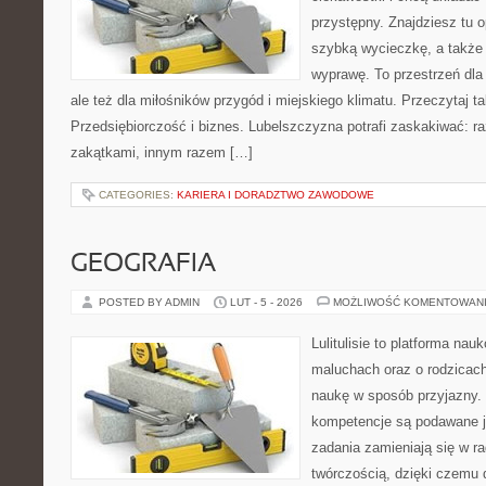
przystępny. Znajdziesz tu o
szybką wycieczkę, a także
wyprawę. To przestrzeń dla 
ale też dla miłośników przygód i miejskiego klimatu. Przeczytaj ta
Przedsiębiorczość i biznes. Lubelszczyzna potrafi zaskakiwać: r
zakątkami, innym razem […]
CATEGORIES:
KARIERA I DORADZTWO ZAWODOWE
GEOGRAFIA
POSTED BY ADMIN
LUT - 5 - 2026
MOŻLIWOŚĆ KOMENTOWAN
Lulitulisie to platforma na
maluchach oraz o rodzicach
naukę w sposób przyjazny.
kompetencje są podawane j
zadania zamieniają się w r
twórczością, dzięki czemu