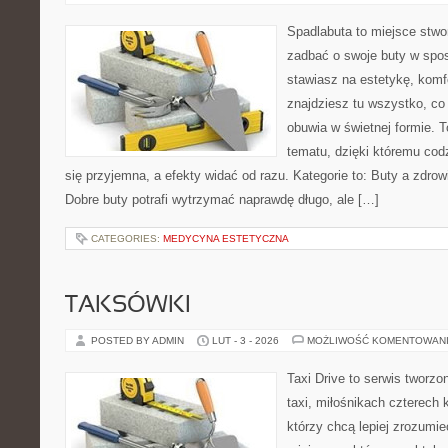
Spadlabuta to miejsce stwo
zadbać o swoje buty w spos
stawiasz na estetykę, komfo
znajdziesz tu wszystko, co
obuwia w świetnej formie. 
tematu, dzięki któremu codz
się przyjemna, a efekty widać od razu. Kategorie to: Buty a zdrow
Dobre buty potrafi wytrzymać naprawdę długo, ale […]
CATEGORIES:
MEDYCYNA ESTETYCZNA
TAKSÓWKI
POSTED BY ADMIN
LUT - 3 - 2026
MOŻLIWOŚĆ KOMENTOWAN
Taxi Drive to serwis tworz
taxi, miłośnikach czterech 
którzy chcą lepiej zrozumie