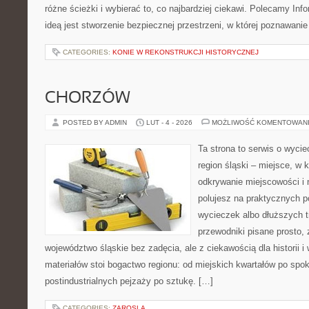
różne ścieżki i wybierać to, co najbardziej ciekawi. Polecamy Info
ideą jest stworzenie bezpiecznej przestrzeni, w której poznawan
CATEGORIES:
KONIE W REKONSTRUKCJI HISTORYCZNEJ
CHORZÓW
POSTED BY ADMIN
LUT - 4 - 2026
MOŻLIWOŚĆ KOMENTOWAN
Ta strona to serwis o wyci
region śląski – miejsce, w 
odkrywanie miejscowości i n
polujesz na praktycznych 
wycieczek albo dłuższych t
przewodniki pisane prosto,
województwo śląskie bez zadęcia, ale z ciekawością dla historii 
materiałów stoi bogactwo regionu: od miejskich kwartałów po spok
postindustrialnych pejzaży po sztukę. […]
CATEGORIES:
ZAROSLA