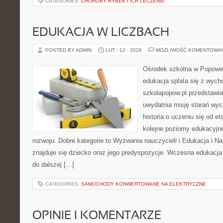
CATEGORIES:
CHOROBY RYBEK I ICH LECZENIE
EDUKACJA W LICZBACH
POSTED BY ADMIN
LUT - 12 - 2026
MOŻLIWOŚĆ KOMENTOWA
Ośrodek szkolna w Popowie
edukacja splata się z wych
szkolapopow.pl przedstawia
uwydatnia misję starań wy
historia o uczeniu się od 
kolejne poziomy edukacyjn
rozwoju. Dobre kategorie to Wyzwania nauczycieli i Edukacja i 
znajduje się dziecko oraz jego predyspozycje. Wczesna edukacja j
do dalszej […]
CATEGORIES:
SAMOCHODY KONWERTOWANE NA ELEKTRYCZNE
OPINIE I KOMENTARZE