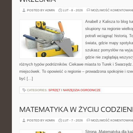
WRZEŚNIA
POSTED BY ADMIN
LUT - 8 - 2026
MOŻLIWOŚĆ KOMENTOWAN
Anabell z Kalisza to blog t
skupiony na regionie wielko
potrafi wciągnąć historią. 
świata, gdzie mapy spotykaj
szukasz pomysłów na wyjaz
gdzie nie zaglądają wszyscy
różnych typów podróżników. Ciekawe miasta to Turek i Swarzędz. 
miejscówek. To opowieść o regionie – prowadzona spokojnie i rze
być […]
CATEGORIES:
SPRZĘT I NARZĘDZIA OGRODNICZE
MATEMATYKA W ŻYCIU CODZIE
POSTED BY ADMIN
LUT - 7 - 2026
MOŻLIWOŚĆ KOMENTOWAN
Strona „Matematyka dla każ