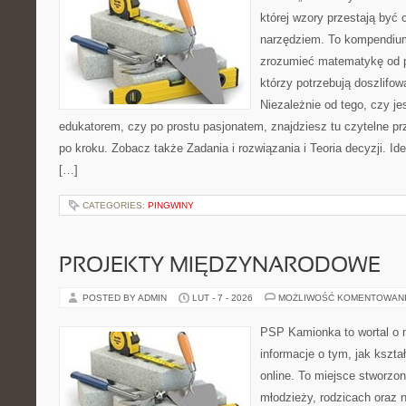
której wzory przestają być 
narzędziem. To kompendium
zrozumieć matematykę od p
którzy potrzebują doszlifo
Niezależnie od tego, czy j
edukatorem, czy po prostu pasjonatem, znajdziesz tu czytelne pr
po kroku. Zobacz także Zadania i rozwiązania i Teoria decyzji. Id
[…]
CATEGORIES:
PINGWINY
PROJEKTY MIĘDZYNARODOWE
POSTED BY ADMIN
LUT - 7 - 2026
MOŻLIWOŚĆ KOMENTOWAN
PSP Kamionka to wortal o 
informacje o tym, jak kszta
online. To miejsce stworzon
młodzieży, rodzicach oraz 