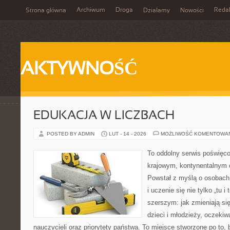
Archiwum
Droga
Reda
Strona główna
Działamy
Nowości
AKTYWNOŚĆ
EDUKACJA W LICZBACH
POSTED BY ADMIN
LUT - 14 - 2026
MOŻLIWOŚĆ KOMENTOWA
To oddolny serwis poświęco
krajowym, kontynentalnym
Powstał z myślą o osobach,
i uczenie się nie tylko „tu i
szerszym: jak zmieniają si
dzieci i młodzieży, oczekiw
nauczycieli oraz priorytety państwa. To miejsce stworzone po to, 