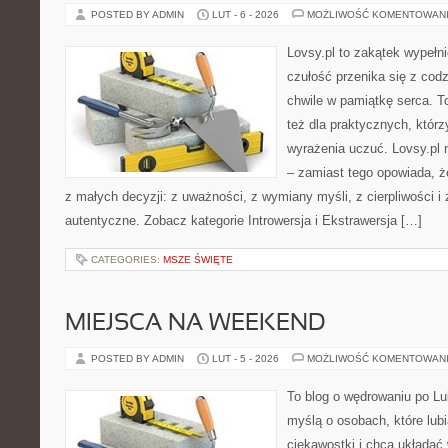
POSTED BY ADMIN
LUT - 6 - 2026
MOŻLIWOŚĆ KOMENTOWAN
Lovsy.pl to zakątek wypełn
czułość przenika się z cod
chwile w pamiątkę serca. To
też dla praktycznych, którzy
wyrażenia uczuć. Lovsy.pl 
– zamiast tego opowiada, że
z małych decyzji: z uważności, z wymiany myśli, z cierpliwości i 
autentyczne. Zobacz kategorie Introwersja i Ekstrawersja […]
CATEGORIES:
MSZE ŚWIĘTE
MIEJSCA NA WEEKEND
POSTED BY ADMIN
LUT - 5 - 2026
MOŻLIWOŚĆ KOMENTOWAN
To blog o wędrowaniu po Lu
myślą o osobach, które lub
ciekawostki i chcą układać