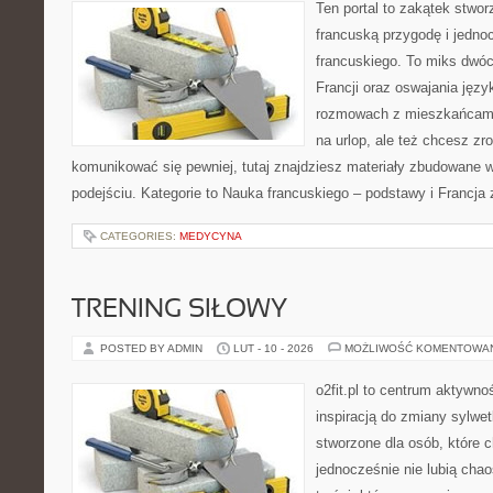
Ten portal to zakątek stwor
francuską przygodę i jedno
francuskiego. To miks dwó
Francji oraz oswajania języ
rozmowach z mieszkańcami
na urlop, ale też chcesz zr
komunikować się pewniej, tutaj znajdziesz materiały zbudowane
podejściu. Kategorie to Nauka francuskiego – podstawy i Francja 
CATEGORIES:
MEDYCYNA
TRENING SIŁOWY
POSTED BY ADMIN
LUT - 10 - 2026
MOŻLIWOŚĆ KOMENTOWA
o2fit.pl to centrum aktywno
inspiracją do zmiany sylwetk
stworzone dla osób, które 
jednocześnie nie lubią chao