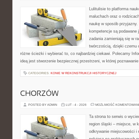
Lulitulisie to platforma na
maluchach oraz o rodzicach
naukę w sposób przyjazny.
kompetencje są podawane j
zadania zamieniają się w r
twórczością, dzięki czemu
różne ścieżki i wybierać to, co najbardziej ciekawi. Polecamy Info
ideą jest stworzenie bezpiecznej przestrzeni, w której poznawan
CATEGORIES:
KONIE W REKONSTRUKCJI HISTORYCZNEJ
CHORZÓW
POSTED BY ADMIN
LUT - 4 - 2026
MOŻLIWOŚĆ KOMENTOWAN
Ta strona to serwis o wyci
region śląski – miejsce, w 
odkrywanie miejscowości i n
polujesz na praktycznych 