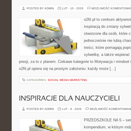
POSTED BY ADMIN
LUT - 10 - 2026
MOŻLIWOŚĆ KOMENTOWA
o2fit.pl to centrum aktywno
inspiracją do zmiany sylwetk
stworzone dla osób, które 
jednocześnie nie lubią chao
treści, które pomagają pop
sylwetkę, a także wspiera
presji, za to z planem. Ciekawe kategorie to Motywacja i mindset i
o2fit.pl opiera się na prostym założeniu: każdy może […]
CATEGORIES:
SOCIAL MEDIA MARKETING
INSPIRACJE DLA NAUCZYCIELI
POSTED BY ADMIN
LUT - 9 - 2026
MOŻLIWOŚĆ KOMENTOWAN
PRZEDSZKOLE NA 5 – serwi
kompendium, w którym rodz