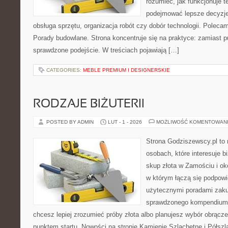
rozumieć, jak funkcjonuje te
podejmować lepsze decyzje
obsługa sprzętu, organizacja robót czy dobór technologii. Poleca
Porady budowlane. Strona koncentruje się na praktyce: zamiast p
sprawdzone podejście. W treściach pojawiają […]
CATEGORIES:
MEBLE PREMIUM I DESIGNERSKIE
RODZAJE BIŻUTERII
POSTED BY ADMIN
LUT - 1 - 2026
MOŻLIWOŚĆ KOMENTOWAN
Strona Godziszewscy.pl to 
osobach, które interesuje bi
skup złota w Zamościu i oko
w którym łączą się podpowi
użytecznymi poradami zaku
sprawdzonego kompendium p
chcesz lepiej zrozumieć próby złota albo planujesz wybór obrącze
punktem startu. Nowości na stronie Kamienie Szlachetne i Półszla