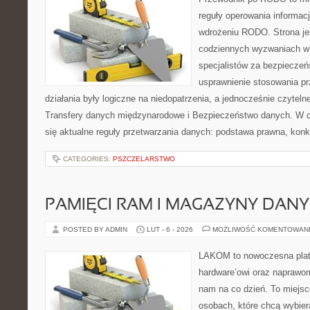
reguły operowania informacj
wdrożeniu RODO. Strona je
codziennych wyzwaniach w 
specjalistów za bezpieczeńs
usprawnienie stosowania pr
działania były logiczne na niedopatrzenia, a jednocześnie czytel
Transfery danych międzynarodowe i Bezpieczeństwo danych. W c
się aktualne reguły przetwarzania danych: podstawa prawna, konk
CATEGORIES:
PSZCZELARSTWO
PAMIĘCI RAM I MAGAZYNY DAN
POSTED BY ADMIN
LUT - 6 - 2026
MOŻLIWOŚĆ KOMENTOWAN
LAKOM to nowoczesna plat
hardware’owi oraz naprawom
nam na co dzień. To miejsc
osobach, które chcą wybier