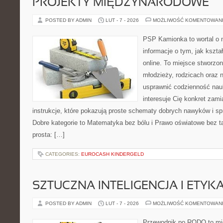
PROJEKTY MIĘDZYNARODOWE
POSTED BY ADMIN
LUT - 7 - 2026
MOŻLIWOŚĆ KOMENTOWAN
PSP Kamionka to wortal o 
informacje o tym, jak kszta
online. To miejsce stworzon
młodzieży, rodzicach oraz 
usprawnić codzienność nauki
interesuje Cię konkret zami
instrukcje, które pokazują proste schematy dobrych nawyków i s
Dobre kategorie to Matematyka bez bólu i Prawo oświatowe bez ta
prosta: […]
CATEGORIES:
EUROCASH KINDERGELD
SZTUCZNA INTELIGENCJA I ETYK
POSTED BY ADMIN
LUT - 7 - 2026
MOŻLIWOŚĆ KOMENTOWAN
Przewodnik po RODO to mie