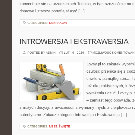
koncentruje się na urządzeniach Toshiba, w tym szczególnie na ro
domowe i starsze potrafią służyć […]
CATEGORIES:
DSKRAKOW
INTROWERSJA I EKSTRAWERSJA
POSTED BY ADMIN
LUT - 6 - 2026
MOŻLIWOŚĆ KOMENTOWAN
Lovsy.pl to zakątek wypełn
czułość przenika się z cod
chwile w pamiątkę serca. To
też dla praktycznych, którzy
wyrażenia uczuć. Lovsy.pl 
– zamiast tego opowiada, że
z małych decyzji: z uważności, z wymiany myśli, z cierpliwości i 
autentyczne. Zobacz kategorie Introwersja i Ekstrawersja […]
CATEGORIES:
MSZE ŚWIĘTE