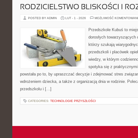
RODZICIELSTWO BLISKOŚCI I RO
POSTED BY ADMIN
LUT - 1 - 2026
MOŻLIWOŚĆ KOMENTOWAN
Przedszkole Kubuś to miej
dorosłych towarzyszących 
którzy szukają wiarygodnyc
przedszkoli i placówek opie
wiedzy, w którym codzienno
spotyka się z praktycznym
powstała po to, by upraszczać decyzje i zdejmować stres związ
wdrożeniem dziecka, a także z organizacją dnia w rodzinie. Pole
przedszkolu i […]
CATEGORIES:
TECHNOLOGIE PRZYSZŁOŚCI