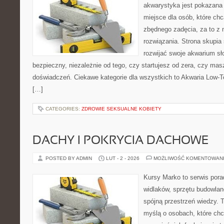
akwarystyka jest pokazana 
miejsce dla osób, które ch
zbędnego zadęcia, za to z 
rozwiązania. Strona skupia
rozwijać swoje akwarium s
bezpieczny, niezależnie od tego, czy startujesz od zera, czy masz
doświadczeń. Ciekawe kategorie dla wszystkich to Akwaria Low-T
[…]
CATEGORIES:
ZDROWIE SEKSUALNE KOBIETY
DACHY I POKRYCIA DACHOWE
POSTED BY ADMIN
LUT - 2 - 2026
MOŻLIWOŚĆ KOMENTOWAN
Kursy Marko to serwis pora
widlaków, sprzętu budowlan
spójną przestrzeń wiedzy. 
myślą o osobach, które chc