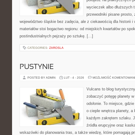
wycieczek albo dłuższych t
przewodniki pisane prosto,
województwo śląskie bez zadęcia, ale z ciekawością dla historii 
materiałów stoi bogactwo regionu: od miejskich kwartałów po spok
postindustrialnych pejzaży po sztukę. […]
CATEGORIES:
ZAROSLA
PUSTYNIE
POSTED BY ADMIN
LUT - 4 - 2026
MOŻLIWOŚĆ KOMENTOWAN
Vulcans to blog turystyczny
zobaczyć potęgę planety w j
odsłonie. To miejsce, gdzie
o cieple wnętrza planety, a 
każdym zakrętem szlaku. Je
źródła erupcyjne oraz kaska
wskazówki do planowania tras, a także wiedzę, które pomagają p