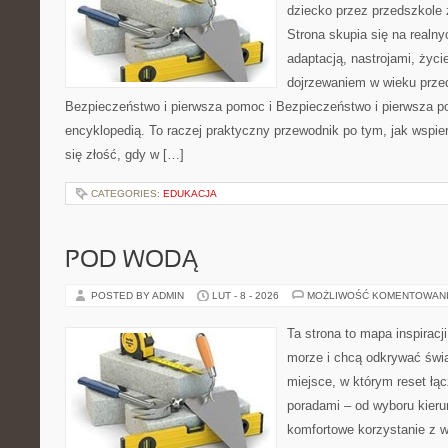
dziecko przez przedszkole 
Strona skupia się na realn
adaptacją, nastrojami, życi
dojrzewaniem w wieku prz
Bezpieczeństwo i pierwsza pomoc i Bezpieczeństwo i pierwsza po
encyklopedią. To raczej praktyczny przewodnik po tym, jak wspie
się złość, gdy w […]
CATEGORIES:
EDUKACJA
POD WODĄ
POSTED BY ADMIN
LUT - 8 - 2026
MOŻLIWOŚĆ KOMENTOWAN
Ta strona to mapa inspiracji
morze i chcą odkrywać świa
miejsce, w którym reset łą
poradami – od wyboru kieru
komfortowe korzystanie z w