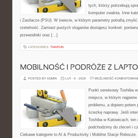
tych, którzy potrzebują sp
komputer zwalnia. Inne kate
i Zasilacze (PSU). W świecie, w którym parametry potrafią zmyli
rzetelność. Zamiast pustych sloganów dostajesz konkret: porówn
przewodniki oraz […]
CATEGORIES:
THAIFUN
MOBILNOŚĆ I PODRÓŻE Z LAPT
POSTED BY ADMIN
LUT - 6 - 2026
MOŻLIWOŚĆ KOMENTOWAN
Punkt serwisowy Toshiba w 
miejsce, w którym najpier
problemu, a dopiero potem 
ścieżkę naprawy. Jeśli inte
Toshiba w Katowicach, ten 
podchodzimy do zleceń i c
Ciekawe kategorie to AI & Productivity i Mobilne Stacje Robocze.