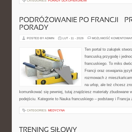
CATEGORIES:
PORADY DLA OPIEKUNÓW
PODRÓŻOWANIE PO FRANCJI – 
PORADY
POSTED BY ADMIN
LUT - 11 - 2026
MOŻLIWOŚĆ KOMENTOWA
Ten portal to zakątek stwor
francuską przygodę i jedno
francuskiego. To miks dwó
Francji oraz oswajania języ
rozmowach z mieszkańcami
na urlop, ale też chcesz zr
komunikować się pewniej, tutaj znajdziesz materiały zbudowane
podejściu. Kategorie to Nauka francuskiego – podstawy i Francja 
CATEGORIES:
MEDYCYNA
TRENING SIŁOWY