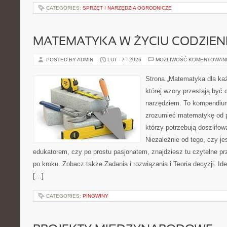
CATEGORIES:
SPRZĘT I NARZĘDZIA OGRODNICZE
MATEMATYKA W ŻYCIU CODZIE
POSTED BY ADMIN
LUT - 7 - 2026
MOŻLIWOŚĆ KOMENTOWAN
Strona „Matematyka dla każ
której wzory przestają być 
narzędziem. To kompendium
zrozumieć matematykę od p
którzy potrzebują doszlifo
Niezależnie od tego, czy j
edukatorem, czy po prostu pasjonatem, znajdziesz tu czytelne pr
po kroku. Zobacz także Zadania i rozwiązania i Teoria decyzji. Id
[…]
CATEGORIES:
PINGWINY