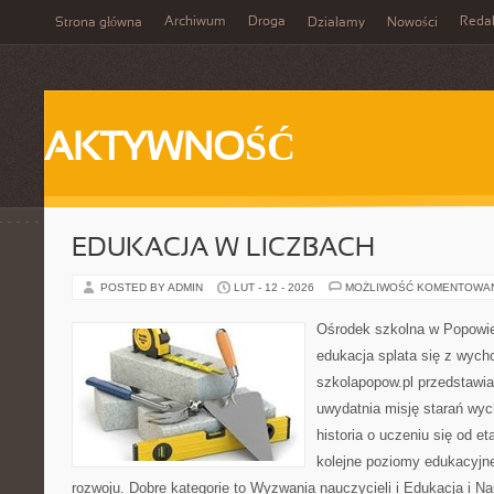
Archiwum
Droga
Reda
Strona główna
Działamy
Nowości
AKTYWNOŚĆ
EDUKACJA W LICZBACH
POSTED BY ADMIN
LUT - 12 - 2026
MOŻLIWOŚĆ KOMENTOWA
Ośrodek szkolna w Popowie
edukacja splata się z wych
szkolapopow.pl przedstawia
uwydatnia misję starań wy
historia o uczeniu się od 
kolejne poziomy edukacyjn
rozwoju. Dobre kategorie to Wyzwania nauczycieli i Edukacja i 