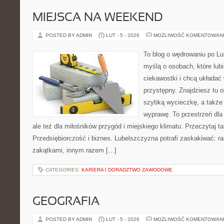
MIEJSCA NA WEEKEND
POSTED BY ADMIN
LUT - 5 - 2026
MOŻLIWOŚĆ KOMENTOWAN
To blog o wędrowaniu po Lu
myślą o osobach, które lub
ciekawostki i chcą układać
przystępny. Znajdziesz tu o
szybką wycieczkę, a także
wyprawę. To przestrzeń dla 
ale też dla miłośników przygód i miejskiego klimatu. Przeczytaj ta
Przedsiębiorczość i biznes. Lubelszczyzna potrafi zaskakiwać: r
zakątkami, innym razem […]
CATEGORIES:
KARIERA I DORADZTWO ZAWODOWE
GEOGRAFIA
POSTED BY ADMIN
LUT - 5 - 2026
MOŻLIWOŚĆ KOMENTOWAN