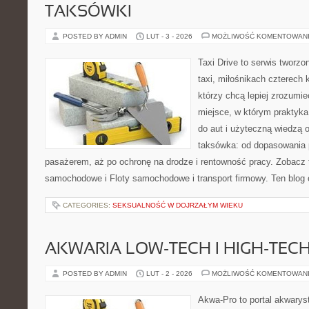
TAKSÓWKI
POSTED BY ADMIN
LUT - 3 - 2026
MOŻLIWOŚĆ KOMENTOWAN
Taxi Drive to serwis tworz
taxi, miłośnikach czterech 
którzy chcą lepiej zrozumie
miejsce, w którym praktyka
do aut i użyteczną wiedzą 
taksówka: od dopasowania p
pasażerem, aż po ochronę na drodze i rentowność pracy. Zobacz
samochodowe i Floty samochodowe i transport firmowy. Ten blog 
CATEGORIES:
SEKSUALNOŚĆ W DOJRZAŁYM WIEKU
AKWARIA LOW-TECH I HIGH-TEC
POSTED BY ADMIN
LUT - 2 - 2026
MOŻLIWOŚĆ KOMENTOWAN
Akwa-Pro to portal akwarys