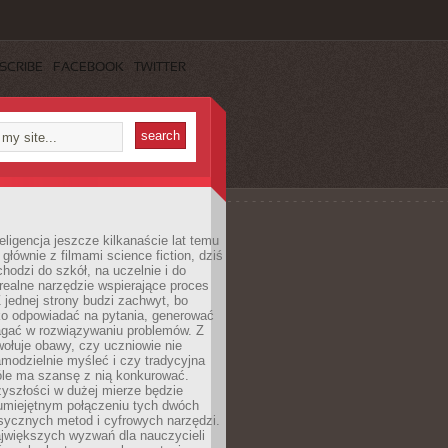
SCRIBE
FACEBOOK
TWITTER
eligencja jeszcze kilkanaście lat temu
 głównie z filmami science fiction, dziś
hodzi do szkół, na uczelnie i do
ealne narzędzie wspierające proces
 jednej strony budzi zachwyt, bo
ko odpowiadać na pytania, generować
magać w rozwiązywaniu problemów. Z
wołuje obawy, czy uczniowie nie
modzielnie myśleć i czy tradycyjna
óle ma szansę z nią konkurować.
yszłości w dużej mierze będzie
 umiejętnym połączeniu tych dwóch
sycznych metod i cyfrowych narzędzi.
jwiększych wyzwań dla nauczycieli