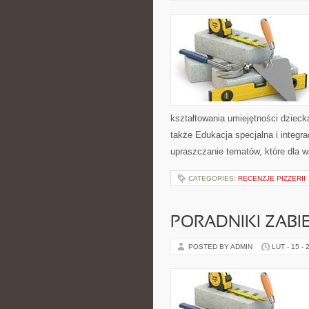
kształtowania umiejętności dzieck
także Edukacja specjalna i integra
upraszczanie tematów, które dla wi
CATEGORIES:
RECENZJE PIZZERII
PORADNIKI ZAB
POSTED BY ADMIN
LUT - 15 - 