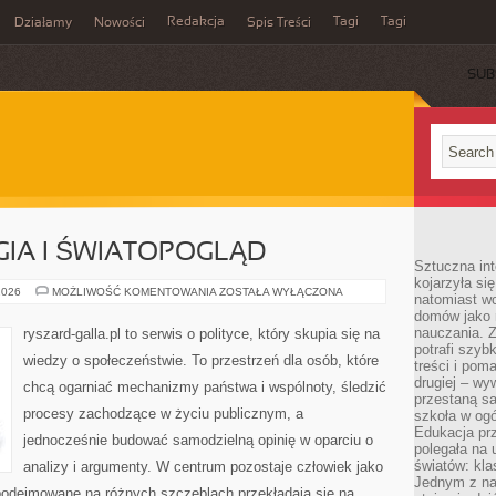
Redakcja
Tagi
Tagi
Działamy
Nowości
Spis Treści
SUB
Ć
GIA I ŚWIATOPOGLĄD
Sztuczna int
kojarzyła się
POLITYKA
2026
MOŻLIWOŚĆ KOMENTOWANIA
ZOSTAŁA WYŁĄCZONA
natomiast wc
A
domów jako r
RELIGIA
I
nauczania. Z
ryszard-galla.pl to serwis o polityce, który skupia się na
ŚWIATOPOGLĄD
potrafi szyb
wiedzy o społeczeństwie. To przestrzeń dla osób, które
treści i po
drugiej – wy
chcą ogarniać mechanizmy państwa i wspólnoty, śledzić
przestaną sa
procesy zachodzące w życiu publicznym, a
szkoła w og
Edukacja prz
jednocześnie budować samodzielną opinię w oparciu o
polegała na
światów: kla
analizy i argumenty. W centrum pozostaje człowiek jako
Jednym z na
 podejmowane na różnych szczeblach przekładają się na