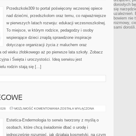
dorosłych bę
Przedszkole309 to portal poświęcony wczesnej opiece
się narzędzi
uzależnień. 
nad dziećmi, przedszkolom oraz temu, co najważniejsze
bowiem nie t
rozmowy, cie
w pierwszych latach rozwoju: edukacji wczesnoszkolnej.
sami dorośli.
To miejsce, w którym rodzice, pedagodzy i osoby
wspierające dzieci znajdą sprawdzone inspiracje
dotyczące organizacji życia z maluchem oraz
a od wieku żłobkowego aż po pierwsze lata szkoły. Zobacz
cyjna i Święta i uroczystości. Ideą serwisu jest
elu rodzin stają się […]
IEGOWE
PORADNIKI
2026
MOŻLIWOŚĆ KOMENTOWANIA
ZOSTAŁA WYŁĄCZONA
ZABIEGOWE
Estetica-Endermologia to serwis tworzony z myślą o
osobach, które chcą świadomie dbać o urodę i
jednocześnie rozumieć, jak działają kosmetyki, na czym