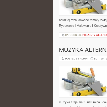
bardziej rozbudowane tematy zwią
Rysowanie i Malowanie i Kreatywn
CATEGORIES:
PREZENTY WELLNES
MUZYKA ALTERN
POSTED BY ADMIN
LUT - 20 - 
muzyka staje się tu naturalna i da