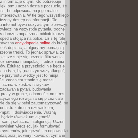
i informacje o tym, kto potrzebuje
ięki temu uczeń dostaje poczucie, że
ns, bo odpowiada na jego realne
ainteresowania. W tle tego wszystkiego
niczony dostęp do informacji. Dla
zi internet bywa oczywistym pierwszym
wiedzi na wszystkie pytania, trochę
yś dobrze zaopatrzona biblioteka czy
opedia stojąca na półce. Dziś tę rolę
antyczna
encyklopedia online
do której
coś dopisać, a algorytmy pomagają
rzebne treści. To jednak sprawia, że
iejsze staje się uczenie filtrowania
oznawania manipulacji i odróżniania
któw. Edukacja przyszłości nie będzie
a na tym, by „nauczyć wszystkiego”,
ie przyrostu wiedzy jest to misja
Jej zadaniem stanie się raczej
 ucznia w zestaw nawyków:
 zadawania pytań, budowania
pracy w grupie, odporności na stres
tycznego rozwijania się przez całe
nie da się w pełni zautomatyzować, bo
ontaktu z drugim człowiekiem,
empatii i doświadczenia. Ważną
 będzie również umiejętność
 samą sztuczną inteligencją. Uczeń
powinien wiedzieć, jak formułować
a systemów, jak łączyć ich odpowiedzi
edzą oraz jak weryfikować otrzymane