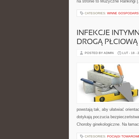
na stronie to Muzyczne Rankingi 
CATEGORIES:
WINNE GOSPODARST
INFEKCJE INTYM
DROGĄ PŁCIOWĄ
POSTED BY ADMIN
LUT - 18 - 
powstają tak, aby ułatwiać orienta
dotykają poczucia bezpieczeństwa
Choroby ginekologiczne. Na łamach
CATEGORIES:
POCIĄGI TOWAROW