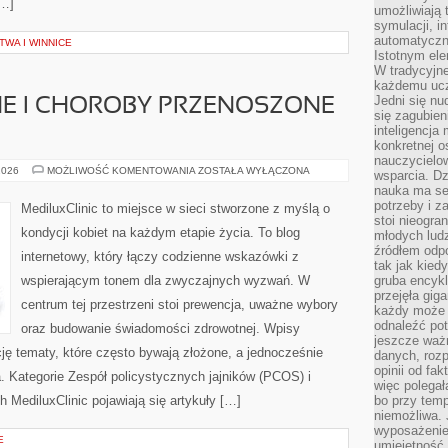
[…]
umożliwiają 
symulacji, i
automatyczn
WA I WINNICE
Istotnym ele
W tradycyjne
każdemu ucz
Jedni się nu
NE I CHOROBY PRZENOSZONE
się zagubien
inteligencja
konkretnej 
nauczycielow
INFEKCJE
2026
MOŻLIWOŚĆ KOMENTOWANIA
ZOSTAŁA WYŁĄCZONA
wsparcia. Dz
INTYMNE
nauka ma se
I
CHOROBY
potrzeby i z
MediluxClinic to miejsce w sieci stworzone z myślą o
PRZENOSZONE
stoi nieogra
DROGĄ
kondycji kobiet na każdym etapie życia. To blog
młodych lud
PŁCIOWĄ
źródłem odpo
internetowy, który łączy codzienne wskazówki z
tak jak kied
wspierającym tonem dla zwyczajnych wyzwań. W
gruba encykl
przejęła gig
centrum tej przestrzeni stoi prewencja, uważne wybory
każdy może 
odnaleźć pot
oraz budowanie świadomości zdrowotnej. Wpisy
jeszcze ważn
cję tematy, które często bywają złożone, a jednocześnie
danych, rozp
opinii od fa
. Kategorie Zespół policystycznych jajników (PCOS) i
więc polegał
 MediluxClinic pojawiają się artykuły […]
bo przy temp
niemożliwa. 
wyposażenie
E
umiejętność