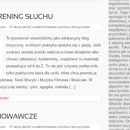
argumentów, 
oraz systema
życie. Tego 
TRENING SŁUCHU
wymaga to k
obserwacji, 
kompetencją
EAR
2026
MOŻLIWOŚĆ KOMENTOWANIA
ZOSTAŁA WYŁĄCZONA
współpracy z
TRAINING
–
przyszłości 
TRENING
To przestrzeń stworzyliśmy jako edukacyjny blog
polecenia dl
SŁUCHU
z własną wi
muzyczny, w którym praktyka spotyka się z pasją. Jeśli
wyniki. Taka 
istotna jak 
szukasz prostej ścieżki wejścia w świat dźwięków albo
Osoba, która
chcesz odświeżyć fundamenty, znajdziesz tu materiały
inteligentne
rynku pracy,
prowadzące od A do Z. To nie jest sztywny podręcznik,
oznacza to j
tylko praktyczna baza dla osób, które chcą pewniej ją
wszystkie p
bezpieczne r
dstawy Teorii Muzyki i Muzyka Filmowa i Musicale. W
emocjonalne 
algorytm nie
zycznej wiedzy: rytm, agogika, melodia […]
nauczyciela,
bo ma gorszy
 ZDJĘĆ
wymaga rozmo
Właśnie dlat
przyszłości 
wrażliwości
HOWAWCZE
warto zauważ
rodziców. On
dziecko uczy
PROBLEMY
2026
MOŻLIWOŚĆ KOMENTOWANIA
ZOSTAŁA WYŁĄCZONA
urządzeń, pla
WYCHOWAWCZE