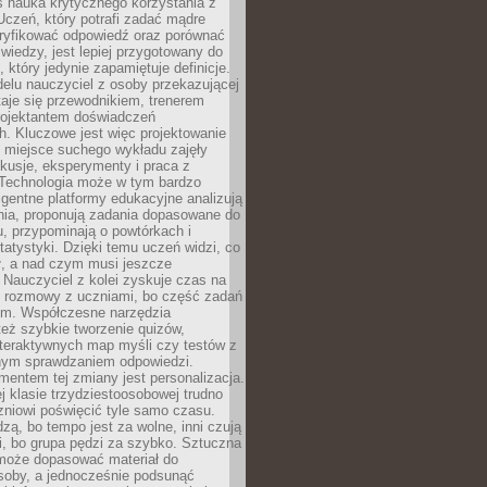
iś nauka krytycznego korzystania z
 Uczeń, który potrafi zadać mądre
eryfikować odpowiedź oraz porównać
 wiedzy, jest lepiej przygotowany do
, który jedynie zapamiętuje definicje.
elu nauczyciel z osoby przekazującej
taje się przewodnikiem, trenerem
projektantem doświadczeń
. Kluczowe jest więc projektowanie
by miejsce suchego wykładu zajęły
skusje, eksperymenty i praca z
Technologia może w tym bardzo
igentne platformy edukacyjne analizują
nia, proponują zadania dopasowane do
, przypominają o powtórkach i
statystyki. Dzięki temu uczeń widzi, co
ł, a nad czym musi jeszcze
Nauczyciel z kolei zyskuje czas na
e rozmowy z uczniami, bo część zadań
em. Współczesne narzędzia
też szybkie tworzenie quizów,
nteraktywnych map myśli czy testów z
ym sprawdzaniem odpowiedzi.
mentem tej zmiany jest personalizacja.
j klasie trzydziestoosobowej trudno
niowi poświęcić tyle samo czasu.
dzą, bo tempo jest za wolne, inni czują
i, bo grupa pędzi za szybko. Sztuczna
 może dopasować materiał do
osoby, a jednocześnie podsunąć