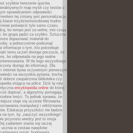
też szybkie tworzenie quizów,
nteraktywnych map myśli czy testów z
ym sprawdzaniem odpowiedzi.
mentem tej zmiany jest personalizacja.
j klasie trzydziestoosobowej trudno
niowi poświęcić tyle samo czasu.
dzą, bo tempo jest za wolne, inni czują
i, bo grupa pędzi za szybko. Sztuczna
 może dopasować materiał do
osoby, a jednocześnie podsunąć
i informacje o tym, kto potrzebuje
ięki temu uczeń dostaje poczucie, że
ns, bo odpowiada na jego realne
ainteresowania. W tle tego wszystkiego
niczony dostęp do informacji. Dla
zi internet bywa oczywistym pierwszym
wiedzi na wszystkie pytania, trochę
yś dobrze zaopatrzona biblioteka czy
opedia stojąca na półce. Dziś tę rolę
antyczna
encyklopedia online
do której
coś dopisać, a algorytmy pomagają
rzebne treści. To jednak sprawia, że
iejsze staje się uczenie filtrowania
oznawania manipulacji i odróżniania
któw. Edukacja przyszłości nie będzie
a na tym, by „nauczyć wszystkiego”,
ie przyrostu wiedzy jest to misja
Jej zadaniem stanie się raczej
 ucznia w zestaw nawyków:
 zadawania pytań, budowania