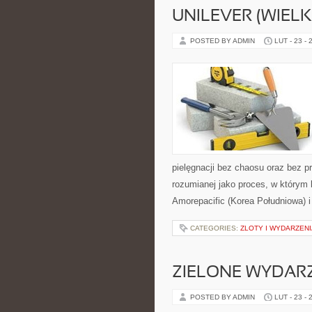
UNILEVER (WIEL
POSTED BY ADMIN
LUT - 23 - 
pielęgnacji bez chaosu oraz bez p
rozumianej jako proces, w którym 
Amorepacific (Korea Południowa) i
CATEGORIES:
ZLOTY I WYDARZENI
ZIELONE WYDAR
POSTED BY ADMIN
LUT - 23 - 