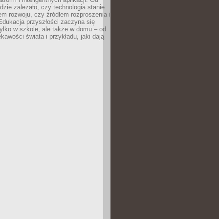
dzie zależało, czy technologia stanie
em rozwoju, czy źródłem rozproszenia i
Edukacja przyszłości zaczyna się
ylko w szkole, ale także w domu – od
kawości świata i przykładu, jaki dają