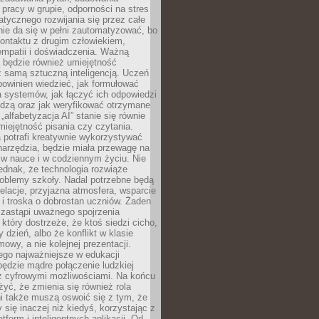
pracy w grupie, odporności na stres
tycznego rozwijania się przez całe
nie da się w pełni zautomatyzować, bo
ontaktu z drugim człowiekiem,
empatii i doświadczenia. Ważną
 będzie również umiejętność
 samą sztuczną inteligencją. Uczeń
powinien wiedzieć, jak formułować
a systemów, jak łączyć ich odpowiedzi
edzą oraz jak weryfikować otrzymane
„alfabetyzacja AI” stanie się równie
umiejętność pisania czy czytania.
 potrafi kreatywnie wykorzystywać
 narzędzia, będzie miała przewagę na
 w nauce i w codziennym życiu. Nie
ednak, że technologia rozwiąże
roblemy szkoły. Nadal potrzebne będą
elacje, przyjazna atmosfera, wsparcie
i troska o dobrostan uczniów. Żaden
 zastąpi uważnego spojrzenia
 który dostrzeże, że ktoś siedzi cicho,
 dzień, albo że konflikt w klasie
wy, a nie kolejnej prezentacji.
ego najważniejsze w edukacji
będzie mądre połączenie ludzkiej
 z cyfrowymi możliwościami. Na końcu
yć, że zmienia się również rola
i także muszą oswoić się z tym, że
 się inaczej niż kiedyś, korzystając z
tform i inteligentnych aplikacji. Od