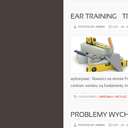
EAR TRAINING – 
POSTED BY ADMIN
LUT - 16 - 
wykonywać. Nowości na stronie Po
centrum serwisu są fundamenty mu
CATEGORIES:
OBRÓBKA I RETUSZ
PROBLEMY WYC
POSTED BY ADMIN
LUT - 15 - 