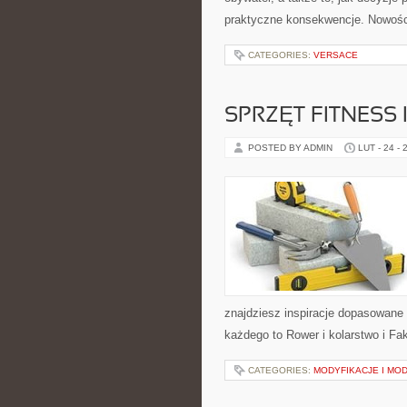
praktyczne konsekwencje. Nowości 
CATEGORIES:
VERSACE
SPRZĘT FITNESS 
POSTED BY ADMIN
LUT - 24 - 
znajdziesz inspiracje dopasowane d
każdego to Rower i kolarstwo i Fak
CATEGORIES:
MODYFIKACJE I MO