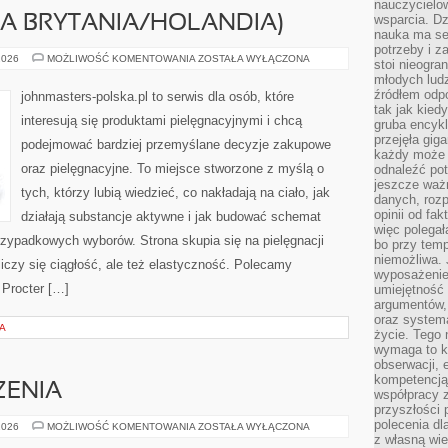
nauczycielow
wsparcia. Dz
KA BRYTANIA/HOLANDIA)
nauka ma se
potrzeby i z
UNILEVER
2026
MOŻLIWOŚĆ KOMENTOWANIA
ZOSTAŁA WYŁĄCZONA
stoi nieogra
(WIELKA
młodych lud
BRYTANIA/HOLANDIA)
źródłem odpo
johnmasters-polska.pl to serwis dla osób, które
tak jak kied
interesują się produktami pielęgnacyjnymi i chcą
gruba encykl
przejęła gig
podejmować bardziej przemyślane decyzje zakupowe
każdy może 
oraz pielęgnacyjne. To miejsce stworzone z myślą o
odnaleźć pot
jeszcze ważn
tych, którzy lubią wiedzieć, co nakładają na ciało, jak
danych, rozp
opinii od fa
działają substancje aktywne i jak budować schemat
więc polegał
rzypadkowych wyborów. Strona skupia się na pielęgnacji
bo przy temp
niemożliwa. 
liczy się ciągłość, ale też elastyczność. Polecamy
wyposażenie
 Procter […]
umiejętność
argumentów, 
oraz systema
A
życie. Tego 
wymaga to k
obserwacji, 
kompetencją
ZENIA
współpracy z
przyszłości 
polecenia dl
ZIELONE
2026
MOŻLIWOŚĆ KOMENTOWANIA
ZOSTAŁA WYŁĄCZONA
WYDARZENIA
z własną wi