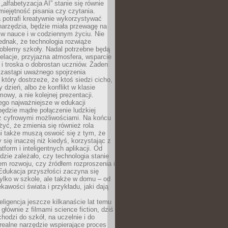
„alfabetyzacja AI” stanie się równie
umiejętność pisania czy czytania.
 potrafi kreatywnie wykorzystywać
 narzędzia, będzie miała przewagę na
 w nauce i w codziennym życiu. Nie
ednak, że technologia rozwiąże
roblemy szkoły. Nadal potrzebne będą
elacje, przyjazna atmosfera, wsparcie
i troska o dobrostan uczniów. Żaden
 zastąpi uważnego spojrzenia
 który dostrzeże, że ktoś siedzi cicho,
 dzień, albo że konflikt w klasie
wy, a nie kolejnej prezentacji.
ego najważniejsze w edukacji
będzie mądre połączenie ludzkiej
 z cyfrowymi możliwościami. Na końcu
yć, że zmienia się również rola
i także muszą oswoić się z tym, że
 się inaczej niż kiedyś, korzystając z
tform i inteligentnych aplikacji. Od
dzie zależało, czy technologia stanie
em rozwoju, czy źródłem rozproszenia i
Edukacja przyszłości zaczyna się
ylko w szkole, ale także w domu – od
kawości świata i przykładu, jaki dają
eligencja jeszcze kilkanaście lat temu
 głównie z filmami science fiction, dziś
hodzi do szkół, na uczelnie i do
ealne narzędzie wspierające proces