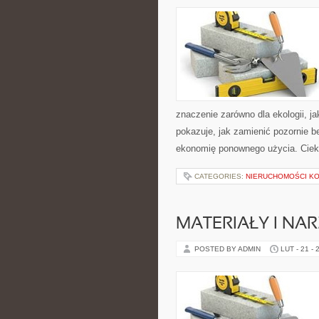
znaczenie zarówno dla ekologii, ja
pokazuje, jak zamienić pozornie 
ekonomię ponownego użycia. Ciek
CATEGORIES:
NIERUCHOMOŚCI K
MATERIAŁY I NA
POSTED BY ADMIN
LUT - 21 - 