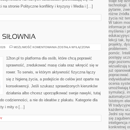
staje się dz
technologii.
na stronie Polityczne konflikty i kryzysy i Media i […]
pytanie, zw
różne źródła
życia niż ten
W takim mod
informacje s
myślenia i 
edukacyjnych
I SIŁOWNIA
lekcji tak, 
projekty, dy
SPRZĘT
2026
MOŻLIWOŚĆ KOMENTOWANIA
ZOSTAŁA WYŁĄCZONA
problemem. 
FITNESS
pomóc. Intel
I
SIŁOWNIA
postępy ucz
12ton.pl to platforma dla osób, które chcą poprawić
jego poziomu
sprawność, zredukować masę ciała oraz wkręcić się w
wizualizują 
już opanowa
rower. To serwis, w którym aktywność fizyczna łączy
popracować. 
się z higieną życia, a podejście do celów jest oparte na
indywidualn
ocenia syst
konsekwencji. Jeśli szukasz sprawdzonych kierunków
umożliwiają 
symulacji, i
działania albo chcesz uporządkować swoje nawyki, tutaj
automatyczn
o codzienności, a nie do ideałów z plakatu. Kategorie dla
Istotnym ele
W tradycyjne
ty i mity o […]
każdemu ucz
Jedni się nu
się zagubien
DY
inteligencja
konkretnej 