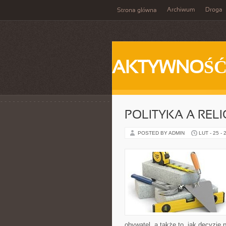
Archiwum
Droga
Strona główna
AKTYWNOŚ
POLITYKA A RELI
POSTED BY ADMIN
LUT - 25 - 
obywatel, a także to, jak decyzje