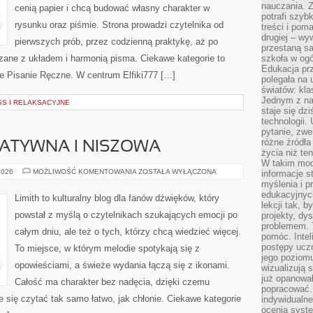
nauczania. Z
cenią papier i chcą budować własny charakter w
potrafi szyb
rysunku oraz piśmie. Strona prowadzi czytelnika od
treści i po
drugiej – wy
pierwszych prób, przez codzienną praktykę, aż po
przestaną sa
zane z układem i harmonią pisma. Ciekawe kategorie to
szkoła w og
Edukacja prz
e Pisanie Ręczne. W centrum Elfiki777 […]
polegała na
światów: kla
Jednym z na
S I RELAKSACYJNE
staje się dz
technologii.
pytanie, zw
różne źródła
ATYWNA I NISZOWA
życia niż ten
W takim mod
MUZYKA
2026
MOŻLIWOŚĆ KOMENTOWANIA
ZOSTAŁA WYŁĄCZONA
informacje s
ALTERNATYWNA
myślenia i 
I
edukacyjnych
NISZOWA
Limith to kulturalny blog dla fanów dźwięków, który
lekcji tak, 
powstał z myślą o czytelnikach szukających emocji po
projekty, dy
problemem. 
całym dniu, ale też o tych, którzy chcą wiedzieć więcej.
pomóc. Intel
postępy ucz
To miejsce, w którym melodie spotykają się z
jego poziomu
opowieściami, a świeże wydania łączą się z ikonami.
wizualizują 
już opanowa
Całość ma charakter bez nadęcia, dzięki czemu
popracować. 
je się czytać tak samo łatwo, jak chłonie. Ciekawe kategorie
indywidualn
ocenia syst