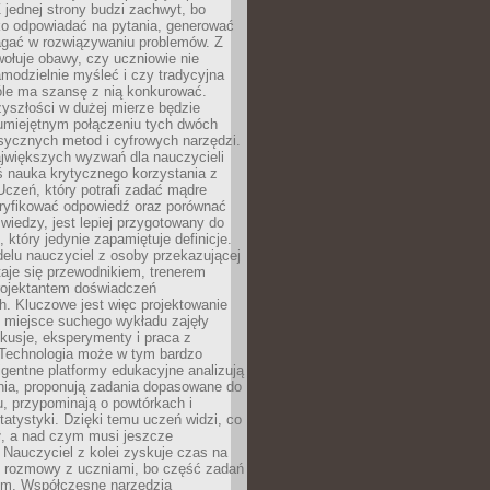
 jednej strony budzi zachwyt, bo
ko odpowiadać na pytania, generować
magać w rozwiązywaniu problemów. Z
wołuje obawy, czy uczniowie nie
modzielnie myśleć i czy tradycyjna
óle ma szansę z nią konkurować.
yszłości w dużej mierze będzie
 umiejętnym połączeniu tych dwóch
sycznych metod i cyfrowych narzędzi.
jwiększych wyzwań dla nauczycieli
iś nauka krytycznego korzystania z
 Uczeń, który potrafi zadać mądre
eryfikować odpowiedź oraz porównać
 wiedzy, jest lepiej przygotowany do
, który jedynie zapamiętuje definicje.
elu nauczyciel z osoby przekazującej
taje się przewodnikiem, trenerem
projektantem doświadczeń
. Kluczowe jest więc projektowanie
by miejsce suchego wykładu zajęły
skusje, eksperymenty i praca z
Technologia może w tym bardzo
igentne platformy edukacyjne analizują
nia, proponują zadania dopasowane do
, przypominają o powtórkach i
statystyki. Dzięki temu uczeń widzi, co
ł, a nad czym musi jeszcze
Nauczyciel z kolei zyskuje czas na
e rozmowy z uczniami, bo część zadań
em. Współczesne narzędzia