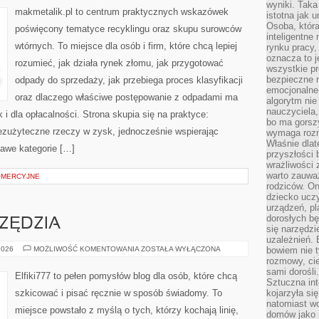
wyniki. Taka 
makmetalik.pl to centrum praktycznych wskazówek
istotna jak 
Osoba, która
poświęcony tematyce recyklingu oraz skupu surowców
inteligentne
wtórnych. To miejsce dla osób i firm, które chcą lepiej
rynku pracy,
oznacza to j
rozumieć, jak działa rynek złomu, jak przygotować
wszystkie p
bezpieczne r
odpady do sprzedaży, jak przebiega proces klasyfikacji
emocjonalne 
oraz dlaczego właściwe postępowanie z odpadami ma
algorytm nie
nauczyciela,
k i dla opłacalności. Strona skupia się na praktyce:
bo ma gorszy
bezużyteczne rzeczy w zysk, jednocześnie wspierając
wymaga rozmo
Właśnie dlat
awe kategorie […]
przyszłości 
wrażliwości
warto zauważ
OMERCYJNE
rodziców. On
dziecko uczy
urządzeń, pla
dorosłych bę
RZĘDZIA
się narzędzi
uzależnień. 
MATERIAŁY
2026
MOŻLIWOŚĆ KOMENTOWANIA
ZOSTAŁA WYŁĄCZONA
bowiem nie t
I
rozmowy, cie
NARZĘDZIA
sami dorośli.
Elfiki777 to pełen pomysłów blog dla osób, które chcą
Sztuczna int
szkicować i pisać ręcznie w sposób świadomy. To
kojarzyła się
natomiast wc
miejsce powstało z myślą o tych, którzy kochają linię,
domów jako r