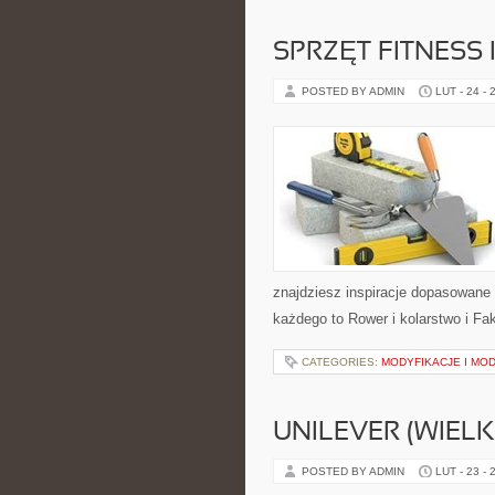
SPRZĘT FITNESS 
POSTED BY ADMIN
LUT - 24 - 
znajdziesz inspiracje dopasowane d
każdego to Rower i kolarstwo i Fak
CATEGORIES:
MODYFIKACJE I MO
UNILEVER (WIEL
POSTED BY ADMIN
LUT - 23 - 