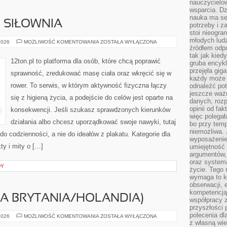
nauczycielow
wsparcia. Dz
nauka ma se
I SIŁOWNIA
potrzeby i z
stoi nieogra
młodych lud
SPRZĘT
2026
MOŻLIWOŚĆ KOMENTOWANIA
ZOSTAŁA WYŁĄCZONA
FITNESS
źródłem odpo
I
tak jak kied
SIŁOWNIA
12ton.pl to platforma dla osób, które chcą poprawić
gruba encykl
przejęła gig
sprawność, zredukować masę ciała oraz wkręcić się w
każdy może 
rower. To serwis, w którym aktywność fizyczna łączy
odnaleźć pot
jeszcze ważn
się z higieną życia, a podejście do celów jest oparte na
danych, rozp
opinii od fa
konsekwencji. Jeśli szukasz sprawdzonych kierunków
więc polegał
działania albo chcesz uporządkować swoje nawyki, tutaj
bo przy temp
niemożliwa. 
o codzienności, a nie do ideałów z plakatu. Kategorie dla
wyposażenie
ty i mity o […]
umiejętność
argumentów, 
oraz systema
DY
życie. Tego 
wymaga to k
obserwacji, 
kompetencją
KA BRYTANIA/HOLANDIA)
współpracy z
przyszłości 
polecenia dl
UNILEVER
2026
MOŻLIWOŚĆ KOMENTOWANIA
ZOSTAŁA WYŁĄCZONA
(WIELKA
z własną wi
BRYTANIA/HOLANDIA)