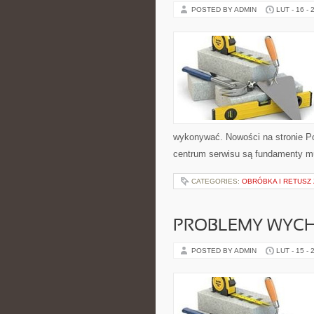
POSTED BY ADMIN
LUT - 16 - 
wykonywać. Nowości na stronie Po
centrum serwisu są fundamenty mu
CATEGORIES:
OBRÓBKA I RETUSZ
PROBLEMY WYC
POSTED BY ADMIN
LUT - 15 - 