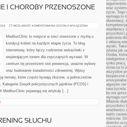
argumentów, 
NE I CHOROBY PRZENOSZONE
oraz systema
życie. Tego 
wymaga to k
obserwacji, 
kompetencją
INFEKCJE
2026
MOŻLIWOŚĆ KOMENTOWANIA
ZOSTAŁA WYŁĄCZONA
INTYMNE
współpracy z
I
przyszłości 
CHOROBY
MediluxClinic to miejsce w sieci stworzone z myślą o
polecenia dl
PRZENOSZONE
DROGĄ
z własną wi
kondycji kobiet na każdym etapie życia. To blog
PŁCIOWĄ
wyniki. Taka 
internetowy, który łączy codzienne wskazówki z
istotna jak 
Osoba, która
wspierającym tonem dla zwyczajnych wyzwań. W
inteligentne
rynku pracy,
centrum tej przestrzeni stoi prewencja, uważne wybory
oznacza to j
oraz budowanie świadomości zdrowotnej. Wpisy
wszystkie p
bezpieczne r
cję tematy, które często bywają złożone, a jednocześnie
emocjonalne 
. Kategorie Zespół policystycznych jajników (PCOS) i
algorytm nie
nauczyciela,
 MediluxClinic pojawiają się artykuły […]
bo ma gorszy
wymaga rozmo
Właśnie dlat
E
przyszłości 
wrażliwości
warto zauważ
rodziców. On
TRENING SŁUCHU
dziecko uczy
urządzeń, pla