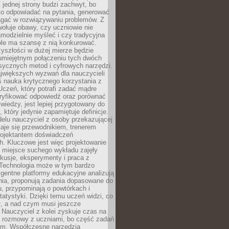
 jednej strony budzi zachwyt, bo
ko odpowiadać na pytania, generować
magać w rozwiązywaniu problemów. Z
wołuje obawy, czy uczniowie nie
modzielnie myśleć i czy tradycyjna
óle ma szansę z nią konkurować.
yszłości w dużej mierze będzie
 umiejętnym połączeniu tych dwóch
sycznych metod i cyfrowych narzędzi.
jwiększych wyzwań dla nauczycieli
iś nauka krytycznego korzystania z
 Uczeń, który potrafi zadać mądre
eryfikować odpowiedź oraz porównać
 wiedzy, jest lepiej przygotowany do
, który jedynie zapamiętuje definicje.
elu nauczyciel z osoby przekazującej
taje się przewodnikiem, trenerem
projektantem doświadczeń
. Kluczowe jest więc projektowanie
by miejsce suchego wykładu zajęły
skusje, eksperymenty i praca z
Technologia może w tym bardzo
igentne platformy edukacyjne analizują
nia, proponują zadania dopasowane do
, przypominają o powtórkach i
statystyki. Dzięki temu uczeń widzi, co
ł, a nad czym musi jeszcze
Nauczyciel z kolei zyskuje czas na
e rozmowy z uczniami, bo część zadań
em. Współczesne narzędzia