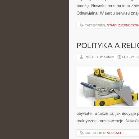
branżę. Nowości na stronie to Z
Odnawialna. W sercu serwisu znaj
CATEGORIES:
STANY ZJEDNOCZO
POLITYKA A RELI
POSTED BY ADMIN
LUT - 25 - 
obywatel, a także to, jak decyzje
praktyczne konsekwencje. Nowości 
CATEGORIES:
VERSACE