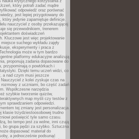
iś nauka krytycznego korzystania z
 Uczeń, który potrafi zadać mądre
eryfikować odpowiedź oraz porównać
 wiedzy, jest lepiej przygotowany do
, który jedynie zapamiętuje definicje.
elu nauczyciel z osoby przekazującej
taje się przewodnikiem, trenerem
projektantem doświadczeń
. Kluczowe jest więc projektowanie
by miejsce suchego wykładu zajęły
skusje, eksperymenty i praca z
Technologia może w tym bardzo
igentne platformy edukacyjne analizują
nia, proponują zadania dopasowane do
, przypominają o powtórkach i
statystyki. Dzięki temu uczeń widzi, co
ł, a nad czym musi jeszcze
Nauczyciel z kolei zyskuje czas na
e rozmowy z uczniami, bo część zadań
em. Współczesne narzędzia
też szybkie tworzenie quizów,
nteraktywnych map myśli czy testów z
ym sprawdzaniem odpowiedzi.
mentem tej zmiany jest personalizacja.
j klasie trzydziestoosobowej trudno
niowi poświęcić tyle samo czasu.
dzą, bo tempo jest za wolne, inni czują
i, bo grupa pędzi za szybko. Sztuczna
 może dopasować materiał do
osoby, a jednocześnie podsunąć