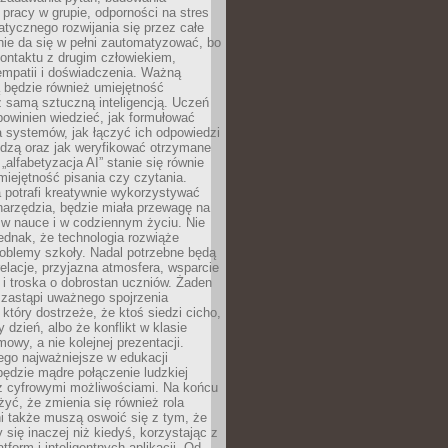
pracy w grupie, odporności na stres
tycznego rozwijania się przez całe
nie da się w pełni zautomatyzować, bo
ontaktu z drugim człowiekiem,
empatii i doświadczenia. Ważną
 będzie również umiejętność
 samą sztuczną inteligencją. Uczeń
powinien wiedzieć, jak formułować
a systemów, jak łączyć ich odpowiedzi
edzą oraz jak weryfikować otrzymane
„alfabetyzacja AI” stanie się równie
umiejętność pisania czy czytania.
 potrafi kreatywnie wykorzystywać
 narzędzia, będzie miała przewagę na
 w nauce i w codziennym życiu. Nie
ednak, że technologia rozwiąże
roblemy szkoły. Nadal potrzebne będą
elacje, przyjazna atmosfera, wsparcie
i troska o dobrostan uczniów. Żaden
 zastąpi uważnego spojrzenia
 który dostrzeże, że ktoś siedzi cicho,
 dzień, albo że konflikt w klasie
wy, a nie kolejnej prezentacji.
ego najważniejsze w edukacji
będzie mądre połączenie ludzkiej
 z cyfrowymi możliwościami. Na końcu
yć, że zmienia się również rola
i także muszą oswoić się z tym, że
 się inaczej niż kiedyś, korzystając z
tform i inteligentnych aplikacji. Od