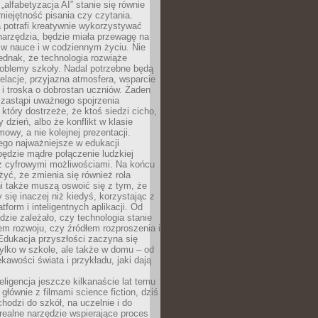
„alfabetyzacja AI” stanie się równie
umiejętność pisania czy czytania.
 potrafi kreatywnie wykorzystywać
 narzędzia, będzie miała przewagę na
 w nauce i w codziennym życiu. Nie
ednak, że technologia rozwiąże
roblemy szkoły. Nadal potrzebne będą
elacje, przyjazna atmosfera, wsparcie
i troska o dobrostan uczniów. Żaden
 zastąpi uważnego spojrzenia
 który dostrzeże, że ktoś siedzi cicho,
 dzień, albo że konflikt w klasie
wy, a nie kolejnej prezentacji.
ego najważniejsze w edukacji
będzie mądre połączenie ludzkiej
 z cyfrowymi możliwościami. Na końcu
yć, że zmienia się również rola
i także muszą oswoić się z tym, że
 się inaczej niż kiedyś, korzystając z
tform i inteligentnych aplikacji. Od
dzie zależało, czy technologia stanie
em rozwoju, czy źródłem rozproszenia i
Edukacja przyszłości zaczyna się
ylko w szkole, ale także w domu – od
kawości świata i przykładu, jaki dają
eligencja jeszcze kilkanaście lat temu
 głównie z filmami science fiction, dziś
hodzi do szkół, na uczelnie i do
ealne narzędzie wspierające proces