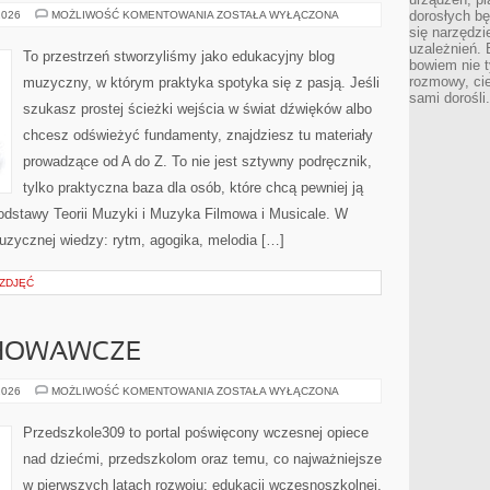
EAR
dorosłych bę
2026
MOŻLIWOŚĆ KOMENTOWANIA
ZOSTAŁA WYŁĄCZONA
TRAINING
się narzędzi
–
uzależnień. 
TRENING
To przestrzeń stworzyliśmy jako edukacyjny blog
SŁUCHU
bowiem nie t
rozmowy, cie
muzyczny, w którym praktyka spotyka się z pasją. Jeśli
sami dorośli.
szukasz prostej ścieżki wejścia w świat dźwięków albo
chcesz odświeżyć fundamenty, znajdziesz tu materiały
prowadzące od A do Z. To nie jest sztywny podręcznik,
tylko praktyczna baza dla osób, które chcą pewniej ją
dstawy Teorii Muzyki i Muzyka Filmowa i Musicale. W
zycznej wiedzy: rytm, agogika, melodia […]
 ZDJĘĆ
HOWAWCZE
PROBLEMY
2026
MOŻLIWOŚĆ KOMENTOWANIA
ZOSTAŁA WYŁĄCZONA
WYCHOWAWCZE
Przedszkole309 to portal poświęcony wczesnej opiece
nad dziećmi, przedszkolom oraz temu, co najważniejsze
w pierwszych latach rozwoju: edukacji wczesnoszkolnej.