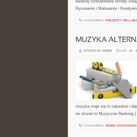
bardziej rozbudowane tematy zwią
Rysowanie i Malowanie i Kreatywn
CATEGORIES:
PREZENTY WELLNES
MUZYKA ALTERN
POSTED BY ADMIN
LUT - 20 - 
muzyka staje się tu naturalna i da
na stronie to Muzyczne Rankingi 
CATEGORIES:
WINNE GOSPODARST