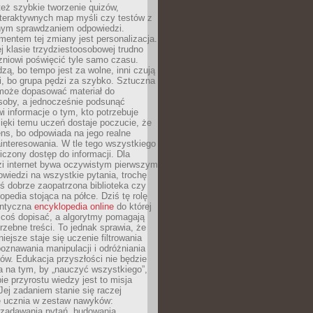
też szybkie tworzenie quizów,
nteraktywnych map myśli czy testów z
ym sprawdzaniem odpowiedzi.
mentem tej zmiany jest personalizacja.
j klasie trzydziestoosobowej trudno
niowi poświęcić tyle samo czasu.
dzą, bo tempo jest za wolne, inni czują
i, bo grupa pędzi za szybko. Sztuczna
 może dopasować materiał do
osoby, a jednocześnie podsunąć
i informacje o tym, kto potrzebuje
ięki temu uczeń dostaje poczucie, że
ns, bo odpowiada na jego realne
ainteresowania. W tle tego wszystkiego
niczony dostęp do informacji. Dla
zi internet bywa oczywistym pierwszym
wiedzi na wszystkie pytania, trochę
yś dobrze zaopatrzona biblioteka czy
opedia stojąca na półce. Dziś tę rolę
antyczna
encyklopedia online
do której
coś dopisać, a algorytmy pomagają
rzebne treści. To jednak sprawia, że
iejsze staje się uczenie filtrowania
oznawania manipulacji i odróżniania
któw. Edukacja przyszłości nie będzie
a na tym, by „nauczyć wszystkiego”,
ie przyrostu wiedzy jest to misja
Jej zadaniem stanie się raczej
 ucznia w zestaw nawyków:
 zadawania pytań, budowania