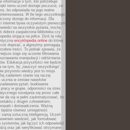
i informacje o tym, kto potrzebuje
ięki temu uczeń dostaje poczucie, że
ns, bo odpowiada na jego realne
ainteresowania. W tle tego wszystkiego
niczony dostęp do informacji. Dla
zi internet bywa oczywistym pierwszym
wiedzi na wszystkie pytania, trochę
yś dobrze zaopatrzona biblioteka czy
opedia stojąca na półce. Dziś tę rolę
antyczna
encyklopedia online
do której
coś dopisać, a algorytmy pomagają
rzebne treści. To jednak sprawia, że
iejsze staje się uczenie filtrowania
oznawania manipulacji i odróżniania
któw. Edukacja przyszłości nie będzie
a na tym, by „nauczyć wszystkiego”,
ie przyrostu wiedzy jest to misja
Jej zadaniem stanie się raczej
 ucznia w zestaw nawyków:
 zadawania pytań, budowania
pracy w grupie, odporności na stres
tycznego rozwijania się przez całe
nie da się w pełni zautomatyzować, bo
ontaktu z drugim człowiekiem,
empatii i doświadczenia. Ważną
 będzie również umiejętność
 samą sztuczną inteligencją. Uczeń
powinien wiedzieć, jak formułować
a systemów, jak łączyć ich odpowiedzi
edzą oraz jak weryfikować otrzymane