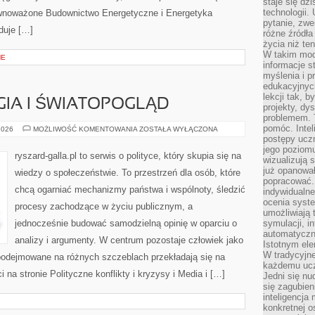
staje się dz
technologii.
równoważone Budownictwo Energetyczne i Energetyka
pytanie, zw
duje […]
różne źródła
życia niż ten
W takim mod
NE
informacje s
myślenia i 
edukacyjnych
lekcji tak, 
GIA I ŚWIATOPOGLĄD
projekty, dy
problemem. 
pomóc. Intel
POLITYKA
2026
MOŻLIWOŚĆ KOMENTOWANIA
ZOSTAŁA WYŁĄCZONA
A
postępy ucz
RELIGIA
jego poziomu
I
ryszard-galla.pl to serwis o polityce, który skupia się na
wizualizują 
ŚWIATOPOGLĄD
już opanowa
wiedzy o społeczeństwie. To przestrzeń dla osób, które
popracować. 
chcą ogarniać mechanizmy państwa i wspólnoty, śledzić
indywidualn
ocenia syst
procesy zachodzące w życiu publicznym, a
umożliwiają 
jednocześnie budować samodzielną opinię w oparciu o
symulacji, i
automatyczn
analizy i argumenty. W centrum pozostaje człowiek jako
Istotnym ele
W tradycyjne
 podejmowane na różnych szczeblach przekładają się na
każdemu ucz
na stronie Polityczne konflikty i kryzysy i Media i […]
Jedni się nu
się zagubien
inteligencja
konkretnej 