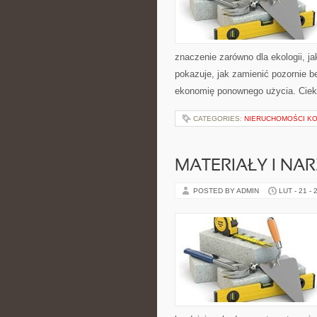
znaczenie zarówno dla ekologii, ja
pokazuje, jak zamienić pozornie 
ekonomię ponownego użycia. Ciek
CATEGORIES:
NIERUCHOMOŚCI K
MATERIAŁY I NA
POSTED BY ADMIN
LUT - 21 - 