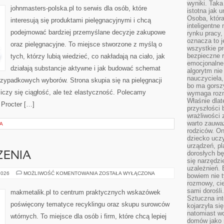
wyniki. Taka 
johnmasters-polska.pl to serwis dla osób, które
istotna jak 
Osoba, która
interesują się produktami pielęgnacyjnymi i chcą
inteligentne
podejmować bardziej przemyślane decyzje zakupowe
rynku pracy,
oznacza to j
oraz pielęgnacyjne. To miejsce stworzone z myślą o
wszystkie p
bezpieczne r
tych, którzy lubią wiedzieć, co nakładają na ciało, jak
emocjonalne 
działają substancje aktywne i jak budować schemat
algorytm nie
nauczyciela,
rzypadkowych wyborów. Strona skupia się na pielęgnacji
bo ma gorszy
liczy się ciągłość, ale też elastyczność. Polecamy
wymaga rozmo
Właśnie dlat
 Procter […]
przyszłości 
wrażliwości
warto zauważ
A
rodziców. On
dziecko uczy
urządzeń, pla
dorosłych bę
ZENIA
się narzędzi
uzależnień. 
ZIELONE
2026
MOŻLIWOŚĆ KOMENTOWANIA
ZOSTAŁA WYŁĄCZONA
bowiem nie t
WYDARZENIA
rozmowy, cie
sami dorośli.
makmetalik.pl to centrum praktycznych wskazówek
Sztuczna int
poświęcony tematyce recyklingu oraz skupu surowców
kojarzyła się
natomiast wc
wtórnych. To miejsce dla osób i firm, które chcą lepiej
domów jako r