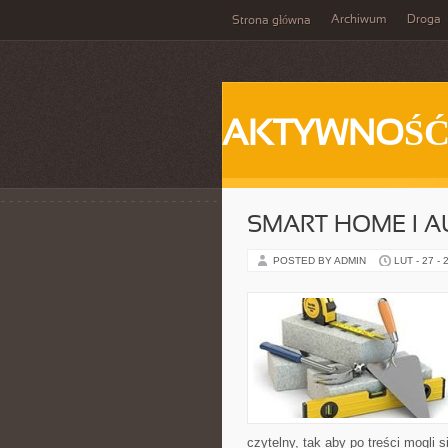
Archiwum
Droga
Strona główna
AKTYWNOŚ
SMART HOME I 
POSTED BY ADMIN
LUT - 27 - 
czytelny, tak aby po treści mogli 