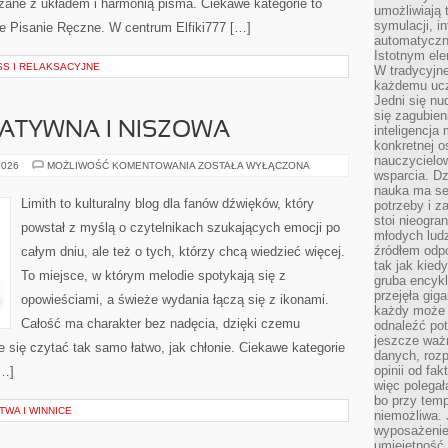
zane z układem i harmonią pisma. Ciekawe kategorie to
umożliwiają 
symulacji, i
e Pisanie Ręczne. W centrum Elfiki777 […]
automatyczn
Istotnym ele
S I RELAKSACYJNE
W tradycyjne
każdemu ucz
Jedni się nu
się zagubien
ATYWNA I NISZOWA
inteligencja
konkretnej 
nauczycielow
MUZYKA
2026
MOŻLIWOŚĆ KOMENTOWANIA
ZOSTAŁA WYŁĄCZONA
wsparcia. Dz
ALTERNATYWNA
I
nauka ma se
NISZOWA
Limith to kulturalny blog dla fanów dźwięków, który
potrzeby i z
stoi nieogra
powstał z myślą o czytelnikach szukających emocji po
młodych lud
źródłem odpo
całym dniu, ale też o tych, którzy chcą wiedzieć więcej.
tak jak kied
To miejsce, w którym melodie spotykają się z
gruba encykl
przejęła gig
opowieściami, a świeże wydania łączą się z ikonami.
każdy może 
Całość ma charakter bez nadęcia, dzięki czemu
odnaleźć pot
jeszcze ważn
je się czytać tak samo łatwo, jak chłonie. Ciekawe kategorie
danych, rozp
opinii od fa
[…]
więc polegał
bo przy temp
WA I WINNICE
niemożliwa. 
wyposażenie
umiejętność