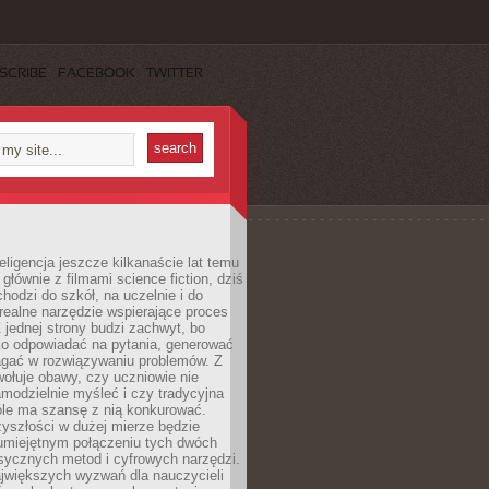
SCRIBE
FACEBOOK
TWITTER
eligencja jeszcze kilkanaście lat temu
 głównie z filmami science fiction, dziś
hodzi do szkół, na uczelnie i do
ealne narzędzie wspierające proces
 jednej strony budzi zachwyt, bo
ko odpowiadać na pytania, generować
magać w rozwiązywaniu problemów. Z
wołuje obawy, czy uczniowie nie
modzielnie myśleć i czy tradycyjna
óle ma szansę z nią konkurować.
yszłości w dużej mierze będzie
 umiejętnym połączeniu tych dwóch
sycznych metod i cyfrowych narzędzi.
jwiększych wyzwań dla nauczycieli