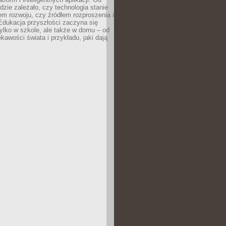
dzie zależało, czy technologia stanie
em rozwoju, czy źródłem rozproszenia i
Edukacja przyszłości zaczyna się
ylko w szkole, ale także w domu – od
kawości świata i przykładu, jaki dają