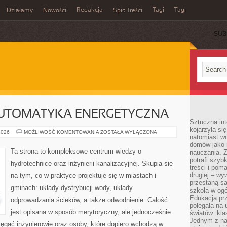
Redakcja
Tagi
Tagi
Działamy
Nowości
Spis Treści
SUB
Ć
AUTOMATYKA ENERGETYCZNA
Sztuczna int
kojarzyła się
SMART
2026
MOŻLIWOŚĆ KOMENTOWANIA
ZOSTAŁA WYŁĄCZONA
natomiast wc
HOME
I
domów jako r
AUTOMATYKA
Ta strona to kompleksowe centrum wiedzy o
nauczania. Z
ENERGETYCZNA
potrafi szyb
hydrotechnice oraz inżynierii kanalizacyjnej. Skupia się
treści i po
drugiej – wy
na tym, co w praktyce projektuje się w miastach i
przestaną sa
gminach: układy dystrybucji wody, układy
szkoła w og
Edukacja prz
odprowadzania ścieków, a także odwodnienie. Całość
polegała na
jest opisana w sposób merytoryczny, ale jednocześnie
światów: kla
Jednym z na
sięgać inżynierowie oraz osoby, które dopiero wchodzą w