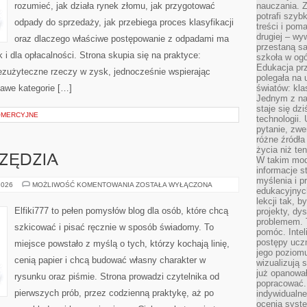
rozumieć, jak działa rynek złomu, jak przygotować
nauczania. Z
potrafi szyb
odpady do sprzedaży, jak przebiega proces klasyfikacji
treści i po
drugiej – wy
oraz dlaczego właściwe postępowanie z odpadami ma
przestaną sa
k i dla opłacalności. Strona skupia się na praktyce:
szkoła w og
Edukacja prz
bezużyteczne rzeczy w zysk, jednocześnie wspierając
polegała na
awe kategorie […]
światów: kla
Jednym z na
staje się dz
OMERCYJNE
technologii.
pytanie, zw
różne źródła
życia niż ten
RZĘDZIA
W takim mod
informacje s
myślenia i 
MATERIAŁY
2026
MOŻLIWOŚĆ KOMENTOWANIA
ZOSTAŁA WYŁĄCZONA
edukacyjnych
I
NARZĘDZIA
lekcji tak, 
Elfiki777 to pełen pomysłów blog dla osób, które chcą
projekty, dy
problemem. 
szkicować i pisać ręcznie w sposób świadomy. To
pomóc. Intel
postępy ucz
miejsce powstało z myślą o tych, którzy kochają linię,
jego poziomu
cenią papier i chcą budować własny charakter w
wizualizują 
już opanowa
rysunku oraz piśmie. Strona prowadzi czytelnika od
popracować. 
pierwszych prób, przez codzienną praktykę, aż po
indywidualn
ocenia syst