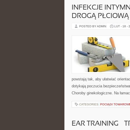
INFEKCJE INTYM
DROGĄ PŁCIOWĄ
POSTED BY ADMIN
LUT - 18 - 
powstają tak, aby ułatwiać orienta
dotykają poczucia bezpieczeństwa
Choroby ginekologiczne. Na łamach
CATEGORIES:
POCIĄGI TOWAROW
EAR TRAINING – 