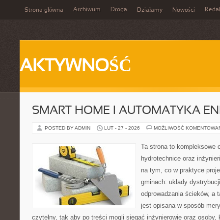
Archiwum
Droga
Reda
Strona główna
Działamy
Nowości
AKTYWNOŚĆ
SMART HOME I AUTOMATYKA E
POSTED BY ADMIN
LUT - 27 - 2026
MOŻLIWOŚĆ KOMENTOWA
Ta strona to kompleksowe 
hydrotechnice oraz inżynieri
na tym, co w praktyce proje
gminach: układy dystrybucj
odprowadzania ścieków, a 
jest opisana w sposób mery
czytelny, tak aby po treści mogli sięgać inżynierowie oraz osoby,