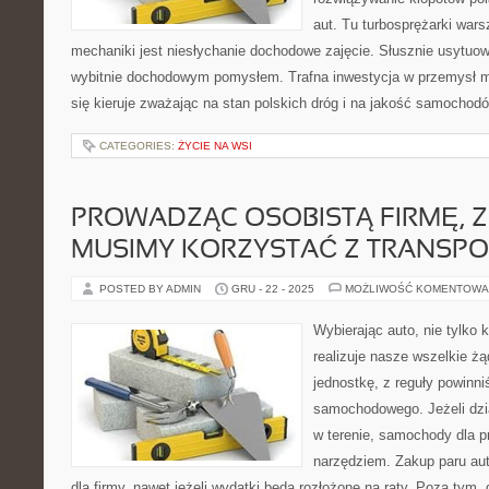
aut. Tu turbosprężarki war
mechaniki jest niesłychanie dochodowe zajęcie. Słusznie usytuow
wybitnie dochodowym pomysłem. Trafna inwestycja w przemysł 
się kieruje zważając na stan polskich dróg i na jakość samochodó
CATEGORIES:
ŻYCIE NA WSI
PROWADZĄC OSOBISTĄ FIRMĘ, Z
MUSIMY KORZYSTAĆ Z TRANSP
POSTED BY ADMIN
GRU - 22 - 2025
MOŻLIWOŚĆ KOMENTOWA
Wybierając auto, nie tylko 
realizuje nasze wszelkie ż
jednostkę, z reguły powinni
samochodowego. Jeżeli dzia
w terenie, samochody dla 
narzędziem. Zakup paru au
dla firmy, nawet jeżeli wydatki będą rozłożone na raty. Poza ty