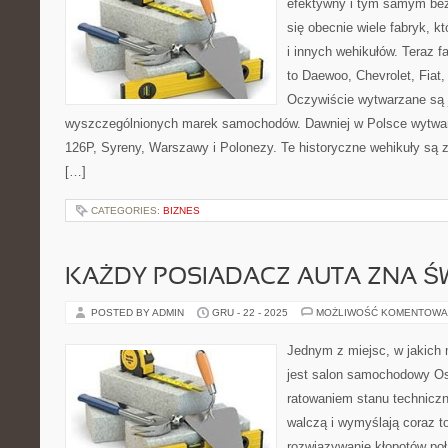
efektywny i tym samym bez
się obecnie wiele fabryk, k
i innych wehikułów. Teraz 
to Daewoo, Chevrolet, Fiat,
Oczywiście wytwarzane są j
wyszczególnionych marek samochodów. Dawniej w Polsce wytwarz
126P, Syreny, Warszawy i Polonezy. Te historyczne wehikuły są
[…]
CATEGORIES:
BIZNES
KAŻDY POSIADACZ AUTA ZNA ŚW
POSTED BY ADMIN
GRU - 22 - 2025
MOŻLIWOŚĆ KOMENTOWA
Jednym z miejsc, w jakic
jest salon samochodowy Os
ratowaniem stanu technicz
walczą i wymyślają coraz 
rozwiązywanie kłopotów po