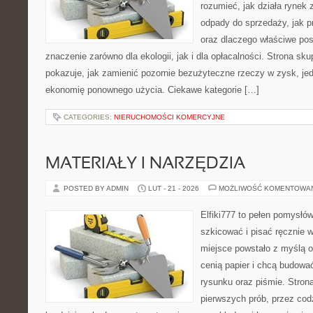
rozumieć, jak działa rynek
odpady do sprzedaży, jak pr
oraz dlaczego właściwe po
znaczenie zarówno dla ekologii, jak i dla opłacalności. Strona sku
pokazuje, jak zamienić pozornie bezużyteczne rzeczy w zysk, je
ekonomię ponownego użycia. Ciekawe kategorie […]
CATEGORIES:
NIERUCHOMOŚCI KOMERCYJNE
MATERIAŁY I NARZĘDZIA
POSTED BY ADMIN
LUT - 21 - 2026
MOŻLIWOŚĆ KOMENTOWA
Elfiki777 to pełen pomysłów
szkicować i pisać ręcznie 
miejsce powstało z myślą o 
cenią papier i chcą budowa
rysunku oraz piśmie. Stron
pierwszych prób, przez cod