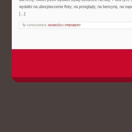
wydatki na ubezpieczenie floty, na przeglądy, na benzynę, na nap
[…]
CATEGORIES:
NOWOŚCI I PREMIERY