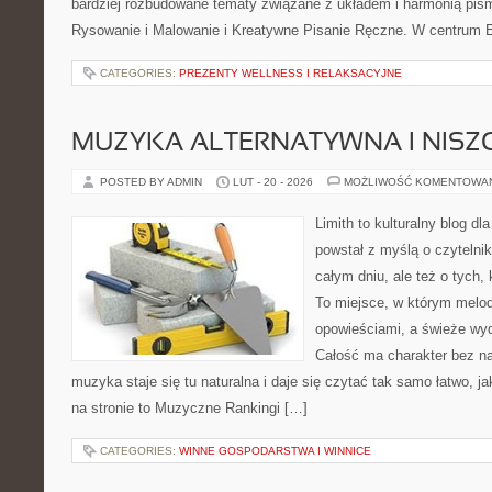
bardziej rozbudowane tematy związane z układem i harmonią pism
Rysowanie i Malowanie i Kreatywne Pisanie Ręczne. W centrum E
CATEGORIES:
PREZENTY WELLNESS I RELAKSACYJNE
MUZYKA ALTERNATYWNA I NIS
POSTED BY ADMIN
LUT - 20 - 2026
MOŻLIWOŚĆ KOMENTOWA
Limith to kulturalny blog dl
powstał z myślą o czytelni
całym dniu, ale też o tych,
To miejsce, w którym melod
opowieściami, a świeże wyd
Całość ma charakter bez n
muzyka staje się tu naturalna i daje się czytać tak samo łatwo, j
na stronie to Muzyczne Rankingi […]
CATEGORIES:
WINNE GOSPODARSTWA I WINNICE