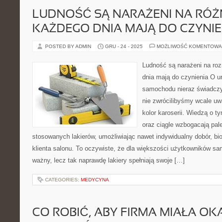
LUDNOŚĆ SĄ NARAŻENI NA RÓŻN
KAŻDEGO DNIA MAJĄ DO CZYNIE
POSTED BY ADMIN
GRU - 24 - 2025
MOŻLIWOŚĆ KOMENTOWA
Ludność są narażeni na roz
dnia mają do czynienia O u
samochodu nieraz świadczy 
nie zwrócilibyśmy wcale uw
kolor karoserii. Wiedzą o
oraz ciągle wzbogacają pal
stosowanych lakierów, umożliwiając nawet indywidualny dobór, bi
klienta salonu. To oczywiste, że dla większości użytkowników sa
ważny, lecz tak naprawdę lakiery spełniają swoje […]
CATEGORIES:
MEDYCYNA
CO ROBIĆ, ABY FIRMA MIAŁA OKA