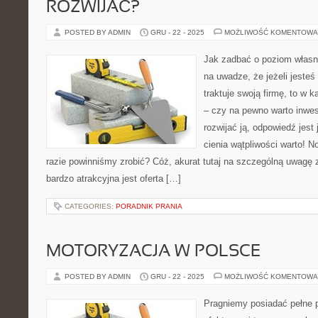
ROZWIJAĆ?
POSTED BY ADMIN
GRU - 22 - 2025
MOŻLIWOŚĆ KOMENTOWA
Jak zadbać o poziom własne
na uwadze, że jeżeli jesteś
traktuje swoją firmę, to w
– czy na pewno warto inwe
rozwijać ją, odpowiedź jest
cienia wątpliwości warto! N
razie powinniśmy zrobić? Cóż, akurat tutaj na szczególną uwagę 
bardzo atrakcyjna jest oferta […]
CATEGORIES:
PORADNIK PRANIA
MOTORYZACJA W POLSCE
POSTED BY ADMIN
GRU - 22 - 2025
MOŻLIWOŚĆ KOMENTOWA
Pragniemy posiadać pełne p