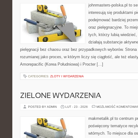
johnmasters-polska.pl to se
interesują się produktami p
podejmować bardziej prze
oraz pielęgnacyjne. To mie
tych, którzy lubią wiedzieć,
działają substancje aktywn
pielęgnacji bez chaosu oraz bez przypadkowych wyborów. Strona s
rozumianej jako proces, w którym liczy się ciągłość, ale też ela
Amorepacific (Korea Południowa) i Procter […]
CATEGORIES:
ZLOTY I WYDARZENIA
ZIELONE WYDARZENIA
POSTED BY ADMIN
LUT - 23 - 2026
MOŻLIWOŚĆ KOMENTOWA
makmetalik.pl to centrum 
poświęcony tematyce recyk
wtórnych. To miejsce dla osó