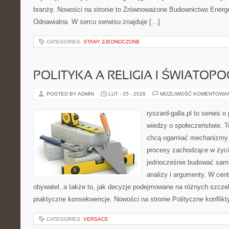
branżę. Nowości na stronie to Zrównoważone Budownictwo Energ
Odnawialna. W sercu serwisu znajduje […]
CATEGORIES:
STANY ZJEDNOCZONE
POLITYKA A RELIGIA I ŚWIATOP
POSTED BY ADMIN
LUT - 25 - 2026
MOŻLIWOŚĆ KOMENTOWA
ryszard-galla.pl to serwis o 
wiedzy o społeczeństwie. To
chcą ogarniać mechanizmy p
procesy zachodzące w życi
jednocześnie budować samo
analizy i argumenty. W cen
obywatel, a także to, jak decyzje podejmowane na różnych szczeb
praktyczne konsekwencje. Nowości na stronie Polityczne konflikty
CATEGORIES:
VERSACE