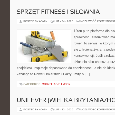
SPRZĘT FITNESS I SIŁOWNIA
POSTED BY ADMIN
LUT - 24 - 2026
MOŻLIWOŚĆ KOMENTOWA
12ton.pl to platforma dla o
sprawność, zredukować mas
rower. To serwis, w którym
się z higieną życia, a podej
konsekwencji. Jeśli szuka
działania albo chcesz upor
znajdziesz inspiracje dopasowane do codzienności, a nie do ideał
każdego to Rower i kolarstwo i Fakty i mity o […]
CATEGORIES:
MODYFIKACJE I MODY
UNILEVER (WIELKA BRYTANIA/H
POSTED BY ADMIN
LUT - 23 - 2026
MOŻLIWOŚĆ KOMENTOWA