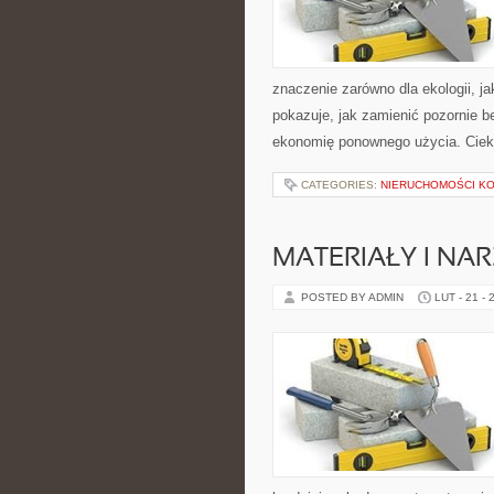
znaczenie zarówno dla ekologii, ja
pokazuje, jak zamienić pozornie 
ekonomię ponownego użycia. Ciek
CATEGORIES:
NIERUCHOMOŚCI K
MATERIAŁY I NA
POSTED BY ADMIN
LUT - 21 - 