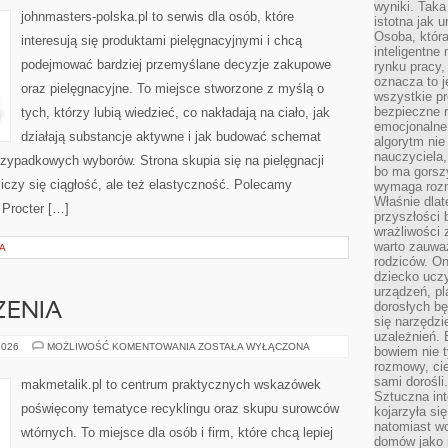
wyniki. Taka 
johnmasters-polska.pl to serwis dla osób, które
istotna jak 
Osoba, która
interesują się produktami pielęgnacyjnymi i chcą
inteligentne
podejmować bardziej przemyślane decyzje zakupowe
rynku pracy,
oznacza to j
oraz pielęgnacyjne. To miejsce stworzone z myślą o
wszystkie p
bezpieczne r
tych, którzy lubią wiedzieć, co nakładają na ciało, jak
emocjonalne 
działają substancje aktywne i jak budować schemat
algorytm nie
nauczyciela,
rzypadkowych wyborów. Strona skupia się na pielęgnacji
bo ma gorszy
liczy się ciągłość, ale też elastyczność. Polecamy
wymaga rozmo
Właśnie dlat
 Procter […]
przyszłości 
wrażliwości
warto zauważ
A
rodziców. On
dziecko uczy
urządzeń, pla
dorosłych bę
ZENIA
się narzędzi
uzależnień. 
ZIELONE
2026
MOŻLIWOŚĆ KOMENTOWANIA
ZOSTAŁA WYŁĄCZONA
bowiem nie t
WYDARZENIA
rozmowy, cie
sami dorośli.
makmetalik.pl to centrum praktycznych wskazówek
Sztuczna int
poświęcony tematyce recyklingu oraz skupu surowców
kojarzyła się
natomiast wc
wtórnych. To miejsce dla osób i firm, które chcą lepiej
domów jako r