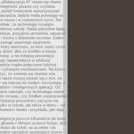
„alfabetyzacja AI” stanie się równie
umiejętność pisania czy czytania.
 potrafi kreatywnie wykorzystywać
 narzędzia, będzie miała przewagę na
 w nauce i w codziennym życiu. Nie
ednak, że technologia rozwiąże
roblemy szkoły. Nadal potrzebne będą
elacje, przyjazna atmosfera, wsparcie
i troska o dobrostan uczniów. Żaden
 zastąpi uważnego spojrzenia
 który dostrzeże, że ktoś siedzi cicho,
 dzień, albo że konflikt w klasie
wy, a nie kolejnej prezentacji.
ego najważniejsze w edukacji
będzie mądre połączenie ludzkiej
 z cyfrowymi możliwościami. Na końcu
yć, że zmienia się również rola
i także muszą oswoić się z tym, że
 się inaczej niż kiedyś, korzystając z
tform i inteligentnych aplikacji. Od
dzie zależało, czy technologia stanie
em rozwoju, czy źródłem rozproszenia i
Edukacja przyszłości zaczyna się
ylko w szkole, ale także w domu – od
kawości świata i przykładu, jaki dają
eligencja jeszcze kilkanaście lat temu
 głównie z filmami science fiction, dziś
hodzi do szkół, na uczelnie i do
ealne narzędzie wspierające proces