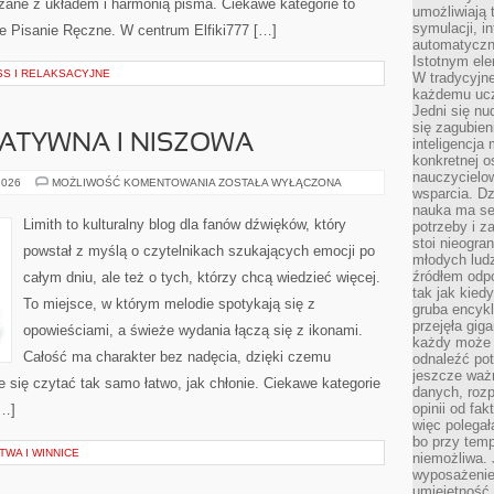
zane z układem i harmonią pisma. Ciekawe kategorie to
umożliwiają 
symulacji, i
e Pisanie Ręczne. W centrum Elfiki777 […]
automatyczn
Istotnym ele
S I RELAKSACYJNE
W tradycyjne
każdemu ucz
Jedni się nu
się zagubien
ATYWNA I NISZOWA
inteligencja
konkretnej 
nauczycielow
MUZYKA
2026
MOŻLIWOŚĆ KOMENTOWANIA
ZOSTAŁA WYŁĄCZONA
wsparcia. Dz
ALTERNATYWNA
I
nauka ma se
NISZOWA
Limith to kulturalny blog dla fanów dźwięków, który
potrzeby i z
stoi nieogra
powstał z myślą o czytelnikach szukających emocji po
młodych lud
źródłem odpo
całym dniu, ale też o tych, którzy chcą wiedzieć więcej.
tak jak kied
To miejsce, w którym melodie spotykają się z
gruba encykl
przejęła gig
opowieściami, a świeże wydania łączą się z ikonami.
każdy może 
Całość ma charakter bez nadęcia, dzięki czemu
odnaleźć pot
jeszcze ważn
je się czytać tak samo łatwo, jak chłonie. Ciekawe kategorie
danych, rozp
opinii od fa
[…]
więc polegał
bo przy temp
WA I WINNICE
niemożliwa. 
wyposażenie
umiejętność