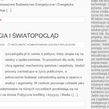
staje się dz
technologii.
równoważone Budownictwo Energetyczne i Energetyka
pytanie, zw
duje […]
różne źródła
życia niż ten
W takim mod
NE
informacje s
myślenia i 
edukacyjnych
lekcji tak, 
GIA I ŚWIATOPOGLĄD
projekty, dy
problemem. 
pomóc. Intel
POLITYKA
2026
MOŻLIWOŚĆ KOMENTOWANIA
ZOSTAŁA WYŁĄCZONA
A
postępy ucz
RELIGIA
jego poziomu
I
ryszard-galla.pl to serwis o polityce, który skupia się na
wizualizują 
ŚWIATOPOGLĄD
już opanowa
wiedzy o społeczeństwie. To przestrzeń dla osób, które
popracować. 
chcą ogarniać mechanizmy państwa i wspólnoty, śledzić
indywidualn
ocenia syst
procesy zachodzące w życiu publicznym, a
umożliwiają 
jednocześnie budować samodzielną opinię w oparciu o
symulacji, i
automatyczn
analizy i argumenty. W centrum pozostaje człowiek jako
Istotnym ele
W tradycyjne
 podejmowane na różnych szczeblach przekładają się na
każdemu ucz
na stronie Polityczne konflikty i kryzysy i Media i […]
Jedni się nu
się zagubien
inteligencja
konkretnej 