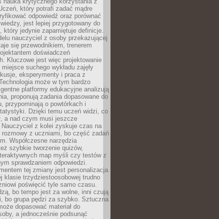
iś nauka krytycznego korzystania z
 Uczeń, który potrafi zadać mądre
eryfikować odpowiedź oraz porównać
 wiedzy, jest lepiej przygotowany do
, który jedynie zapamiętuje definicje.
elu nauczyciel z osoby przekazującej
taje się przewodnikiem, trenerem
projektantem doświadczeń
. Kluczowe jest więc projektowanie
by miejsce suchego wykładu zajęły
skusje, eksperymenty i praca z
Technologia może w tym bardzo
igentne platformy edukacyjne analizują
nia, proponują zadania dopasowane do
, przypominają o powtórkach i
statystyki. Dzięki temu uczeń widzi, co
ł, a nad czym musi jeszcze
Nauczyciel z kolei zyskuje czas na
e rozmowy z uczniami, bo część zadań
em. Współczesne narzędzia
też szybkie tworzenie quizów,
nteraktywnych map myśli czy testów z
ym sprawdzaniem odpowiedzi.
mentem tej zmiany jest personalizacja.
j klasie trzydziestoosobowej trudno
niowi poświęcić tyle samo czasu.
dzą, bo tempo jest za wolne, inni czują
i, bo grupa pędzi za szybko. Sztuczna
 może dopasować materiał do
osoby, a jednocześnie podsunąć