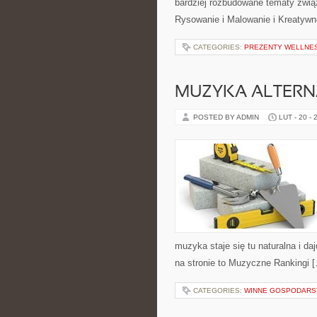
bardziej rozbudowane tematy zwią
Rysowanie i Malowanie i Kreatywn
CATEGORIES:
PREZENTY WELLNES
MUZYKA ALTERN
POSTED BY ADMIN
LUT - 20 - 
muzyka staje się tu naturalna i da
na stronie to Muzyczne Rankingi 
CATEGORIES:
WINNE GOSPODARST