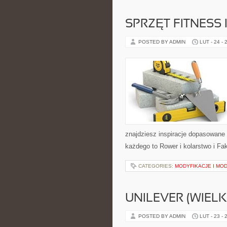
SPRZĘT FITNESS 
POSTED BY ADMIN
LUT - 24 - 
znajdziesz inspiracje dopasowane d
każdego to Rower i kolarstwo i Fak
CATEGORIES:
MODYFIKACJE I MO
UNILEVER (WIEL
POSTED BY ADMIN
LUT - 23 - 