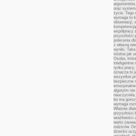
argumentów, 
oraz systema
życie. Tego 
wymaga to k
obserwacji, 
kompetencją
współpracy z
przyszłości 
polecenia dl
z własną wi
wyniki. Taka 
istotna jak 
Osoba, która
inteligentne
rynku pracy,
oznacza to j
wszystkie p
bezpieczne r
emocjonalne 
algorytm nie
nauczyciela,
bo ma gorszy
wymaga rozmo
Właśnie dlat
przyszłości 
wrażliwości
warto zauważ
rodziców. On
dziecko uczy
urządzeń, pla