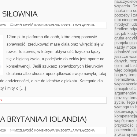
nauczycielow
wsparcia. Dz
nauka ma se
I SIŁOWNIA
potrzeby i z
stoi nieogra
młodych lud
SPRZĘT
2026
MOŻLIWOŚĆ KOMENTOWANIA
ZOSTAŁA WYŁĄCZONA
FITNESS
źródłem odpo
I
tak jak kied
SIŁOWNIA
12ton.pl to platforma dla osób, które chcą poprawić
gruba encykl
przejęła gig
sprawność, zredukować masę ciała oraz wkręcić się w
każdy może 
rower. To serwis, w którym aktywność fizyczna łączy
odnaleźć pot
jeszcze ważn
się z higieną życia, a podejście do celów jest oparte na
danych, rozp
opinii od fa
konsekwencji. Jeśli szukasz sprawdzonych kierunków
więc polegał
działania albo chcesz uporządkować swoje nawyki, tutaj
bo przy temp
niemożliwa. 
o codzienności, a nie do ideałów z plakatu. Kategorie dla
wyposażenie
ty i mity o […]
umiejętność
argumentów, 
oraz systema
DY
życie. Tego 
wymaga to k
obserwacji, 
kompetencją
KA BRYTANIA/HOLANDIA)
współpracy z
przyszłości 
polecenia dl
UNILEVER
2026
MOŻLIWOŚĆ KOMENTOWANIA
ZOSTAŁA WYŁĄCZONA
(WIELKA
z własną wi
BRYTANIA/HOLANDIA)