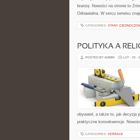
branżę. Nowości na stronie to Z
Odnawialna. W sercu serwisu znaj
CATEGORIES:
STANY ZJEDNOCZO
POLITYKA A RELI
POSTED BY ADMIN
LUT - 25 - 
obywatel, a także to, jak decyzje
praktyczne konsekwencje. Nowości 
CATEGORIES:
VERSACE