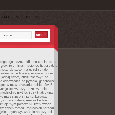
SCRIBE
FACEBOOK
TWITTER
eligencja jeszcze kilkanaście lat temu
 głównie z filmami science fiction, dziś
hodzi do szkół, na uczelnie i do
ealne narzędzie wspierające proces
 jednej strony budzi zachwyt, bo
ko odpowiadać na pytania, generować
magać w rozwiązywaniu problemów. Z
wołuje obawy, czy uczniowie nie
modzielnie myśleć i czy tradycyjna
óle ma szansę z nią konkurować.
yszłości w dużej mierze będzie
 umiejętnym połączeniu tych dwóch
sycznych metod i cyfrowych narzędzi.
jwiększych wyzwań dla nauczycieli