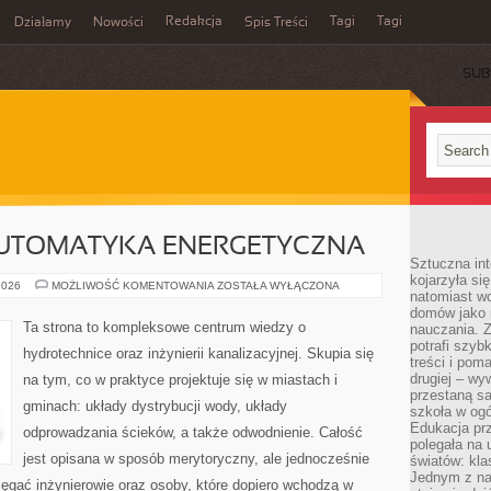
Redakcja
Tagi
Tagi
Działamy
Nowości
Spis Treści
SUB
Ć
AUTOMATYKA ENERGETYCZNA
Sztuczna int
kojarzyła się
SMART
2026
MOŻLIWOŚĆ KOMENTOWANIA
ZOSTAŁA WYŁĄCZONA
natomiast wc
HOME
I
domów jako r
AUTOMATYKA
Ta strona to kompleksowe centrum wiedzy o
nauczania. Z
ENERGETYCZNA
potrafi szyb
hydrotechnice oraz inżynierii kanalizacyjnej. Skupia się
treści i po
drugiej – wy
na tym, co w praktyce projektuje się w miastach i
przestaną sa
gminach: układy dystrybucji wody, układy
szkoła w og
Edukacja prz
odprowadzania ścieków, a także odwodnienie. Całość
polegała na
jest opisana w sposób merytoryczny, ale jednocześnie
światów: kla
Jednym z na
sięgać inżynierowie oraz osoby, które dopiero wchodzą w