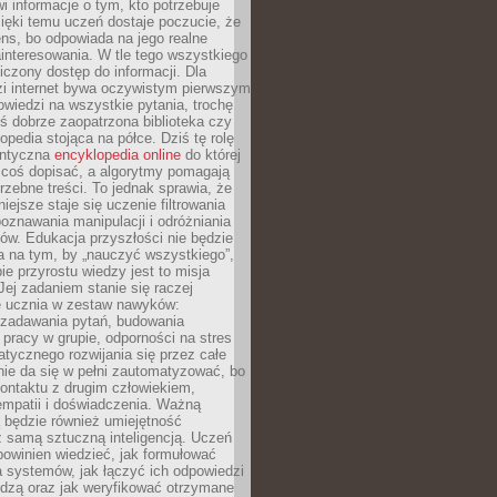
i informacje o tym, kto potrzebuje
ięki temu uczeń dostaje poczucie, że
ns, bo odpowiada na jego realne
ainteresowania. W tle tego wszystkiego
niczony dostęp do informacji. Dla
zi internet bywa oczywistym pierwszym
wiedzi na wszystkie pytania, trochę
yś dobrze zaopatrzona biblioteka czy
opedia stojąca na półce. Dziś tę rolę
antyczna
encyklopedia online
do której
coś dopisać, a algorytmy pomagają
rzebne treści. To jednak sprawia, że
iejsze staje się uczenie filtrowania
oznawania manipulacji i odróżniania
któw. Edukacja przyszłości nie będzie
a na tym, by „nauczyć wszystkiego”,
ie przyrostu wiedzy jest to misja
Jej zadaniem stanie się raczej
 ucznia w zestaw nawyków:
 zadawania pytań, budowania
pracy w grupie, odporności na stres
tycznego rozwijania się przez całe
nie da się w pełni zautomatyzować, bo
ontaktu z drugim człowiekiem,
empatii i doświadczenia. Ważną
 będzie również umiejętność
 samą sztuczną inteligencją. Uczeń
powinien wiedzieć, jak formułować
a systemów, jak łączyć ich odpowiedzi
edzą oraz jak weryfikować otrzymane