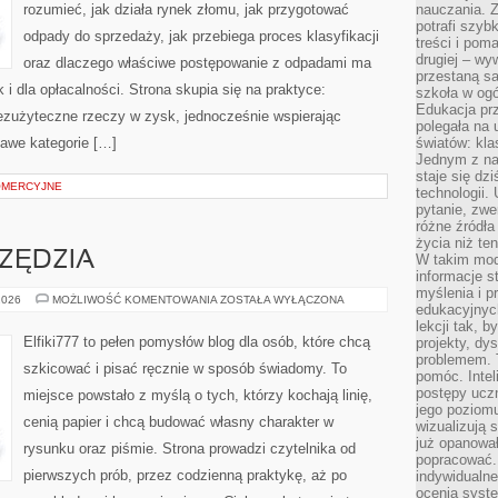
rozumieć, jak działa rynek złomu, jak przygotować
nauczania. Z
potrafi szyb
odpady do sprzedaży, jak przebiega proces klasyfikacji
treści i po
drugiej – wy
oraz dlaczego właściwe postępowanie z odpadami ma
przestaną sa
k i dla opłacalności. Strona skupia się na praktyce:
szkoła w og
Edukacja prz
bezużyteczne rzeczy w zysk, jednocześnie wspierając
polegała na
awe kategorie […]
światów: kla
Jednym z na
staje się dz
OMERCYJNE
technologii.
pytanie, zw
różne źródła
życia niż ten
RZĘDZIA
W takim mod
informacje s
myślenia i 
MATERIAŁY
2026
MOŻLIWOŚĆ KOMENTOWANIA
ZOSTAŁA WYŁĄCZONA
edukacyjnych
I
NARZĘDZIA
lekcji tak, 
Elfiki777 to pełen pomysłów blog dla osób, które chcą
projekty, dy
problemem. 
szkicować i pisać ręcznie w sposób świadomy. To
pomóc. Intel
postępy ucz
miejsce powstało z myślą o tych, którzy kochają linię,
jego poziomu
cenią papier i chcą budować własny charakter w
wizualizują 
już opanowa
rysunku oraz piśmie. Strona prowadzi czytelnika od
popracować. 
pierwszych prób, przez codzienną praktykę, aż po
indywidualn
ocenia syst