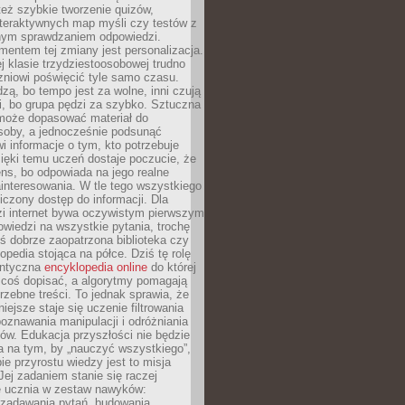
też szybkie tworzenie quizów,
nteraktywnych map myśli czy testów z
ym sprawdzaniem odpowiedzi.
mentem tej zmiany jest personalizacja.
j klasie trzydziestoosobowej trudno
niowi poświęcić tyle samo czasu.
dzą, bo tempo jest za wolne, inni czują
i, bo grupa pędzi za szybko. Sztuczna
 może dopasować materiał do
osoby, a jednocześnie podsunąć
i informacje o tym, kto potrzebuje
ięki temu uczeń dostaje poczucie, że
ns, bo odpowiada na jego realne
ainteresowania. W tle tego wszystkiego
niczony dostęp do informacji. Dla
zi internet bywa oczywistym pierwszym
wiedzi na wszystkie pytania, trochę
yś dobrze zaopatrzona biblioteka czy
opedia stojąca na półce. Dziś tę rolę
antyczna
encyklopedia online
do której
coś dopisać, a algorytmy pomagają
rzebne treści. To jednak sprawia, że
iejsze staje się uczenie filtrowania
oznawania manipulacji i odróżniania
któw. Edukacja przyszłości nie będzie
a na tym, by „nauczyć wszystkiego”,
ie przyrostu wiedzy jest to misja
Jej zadaniem stanie się raczej
 ucznia w zestaw nawyków:
 zadawania pytań, budowania