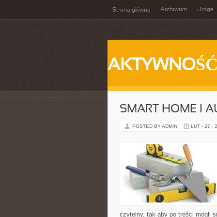
Archiwum
Droga
Strona główna
AKTYWNOŚ
SMART HOME I 
POSTED BY ADMIN
LUT - 27 - 
czytelny, tak aby po treści mogli 