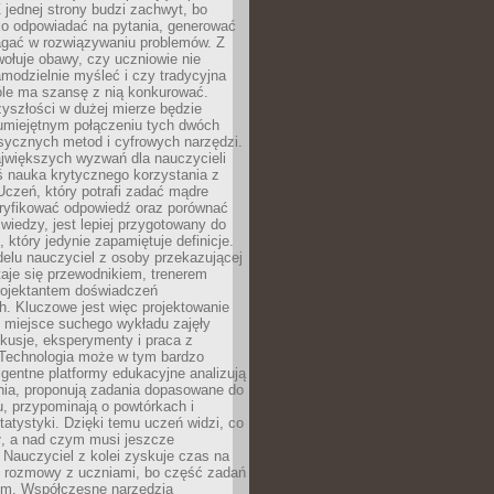
 jednej strony budzi zachwyt, bo
ko odpowiadać na pytania, generować
magać w rozwiązywaniu problemów. Z
wołuje obawy, czy uczniowie nie
modzielnie myśleć i czy tradycyjna
óle ma szansę z nią konkurować.
yszłości w dużej mierze będzie
 umiejętnym połączeniu tych dwóch
sycznych metod i cyfrowych narzędzi.
jwiększych wyzwań dla nauczycieli
iś nauka krytycznego korzystania z
 Uczeń, który potrafi zadać mądre
eryfikować odpowiedź oraz porównać
 wiedzy, jest lepiej przygotowany do
, który jedynie zapamiętuje definicje.
elu nauczyciel z osoby przekazującej
taje się przewodnikiem, trenerem
projektantem doświadczeń
. Kluczowe jest więc projektowanie
by miejsce suchego wykładu zajęły
skusje, eksperymenty i praca z
Technologia może w tym bardzo
igentne platformy edukacyjne analizują
nia, proponują zadania dopasowane do
, przypominają o powtórkach i
statystyki. Dzięki temu uczeń widzi, co
ł, a nad czym musi jeszcze
Nauczyciel z kolei zyskuje czas na
e rozmowy z uczniami, bo część zadań
em. Współczesne narzędzia