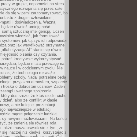
pracy w grupie, odporności na stres
tycznego rozwijania się przez całe
nie da się w pełni zautomatyzować, bo
ontaktu z drugim człowiekiem,
empatii i doświadczenia. Ważną
 będzie również umiejętność
 samą sztuczną inteligencją. Uczeń
powinien wiedzieć, jak formułować
a systemów, jak łączyć ich odpowiedzi
edzą oraz jak weryfikować otrzymane
„alfabetyzacja AI” stanie się równie
umiejętność pisania czy czytania.
 potrafi kreatywnie wykorzystywać
 narzędzia, będzie miała przewagę na
 w nauce i w codziennym życiu. Nie
ednak, że technologia rozwiąże
roblemy szkoły. Nadal potrzebne będą
elacje, przyjazna atmosfera, wsparcie
i troska o dobrostan uczniów. Żaden
 zastąpi uważnego spojrzenia
 który dostrzeże, że ktoś siedzi cicho,
 dzień, albo że konflikt w klasie
wy, a nie kolejnej prezentacji.
ego najważniejsze w edukacji
będzie mądre połączenie ludzkiej
 z cyfrowymi możliwościami. Na końcu
yć, że zmienia się również rola
i także muszą oswoić się z tym, że
 się inaczej niż kiedyś, korzystając z
tform i inteligentnych aplikacji. Od