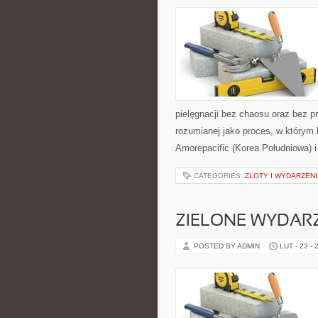
pielęgnacji bez chaosu oraz bez p
rozumianej jako proces, w którym 
Amorepacific (Korea Południowa) i
CATEGORIES:
ZLOTY I WYDARZENI
ZIELONE WYDAR
POSTED BY ADMIN
LUT - 23 - 