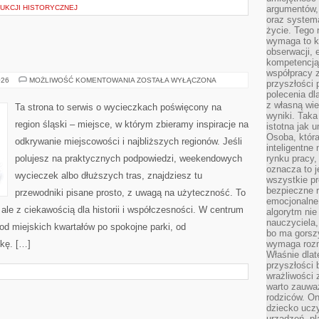
UKCJI HISTORYCZNEJ
argumentów, 
oraz systema
życie. Tego 
wymaga to k
obserwacji, 
kompetencją
współpracy z
CHORZÓW
026
MOŻLIWOŚĆ KOMENTOWANIA
ZOSTAŁA WYŁĄCZONA
przyszłości 
polecenia dl
z własną wi
Ta strona to serwis o wycieczkach poświęcony na
wyniki. Taka 
region śląski – miejsce, w którym zbieramy inspiracje na
istotna jak 
Osoba, która
odkrywanie miejscowości i najbliższych regionów. Jeśli
inteligentne
polujesz na praktycznych podpowiedzi, weekendowych
rynku pracy,
oznacza to j
wycieczek albo dłuższych tras, znajdziesz tu
wszystkie p
bezpieczne r
przewodniki pisane prosto, z uwagą na użyteczność. To
emocjonalne 
ale z ciekawością dla historii i współczesności. W centrum
algorytm nie
nauczyciela,
 od miejskich kwartałów po spokojne parki, od
bo ma gorszy
ukę. […]
wymaga rozmo
Właśnie dlat
przyszłości 
wrażliwości
warto zauważ
rodziców. On
dziecko uczy
urządzeń, pla