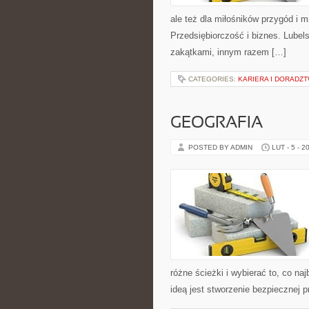
ale też dla miłośników przygód i mi
Przedsiębiorczość i biznes. Lubel
zakątkami, innym razem […]
CATEGORIES:
KARIERA I DORAD
GEOGRAFIA
POSTED BY ADMIN
LUT - 5 - 2
różne ścieżki i wybierać to, co naj
ideą jest stworzenie bezpiecznej 