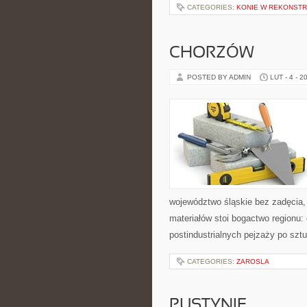
CATEGORIES:
KONIE W REKONSTR
CHORZÓW
POSTED BY ADMIN
LUT - 4 - 2
województwo śląskie bez zadęcia, 
materiałów stoi bogactwo regionu:
postindustrialnych pejzaży po szt
CATEGORIES:
ZAROSLA
PUSTYNIE