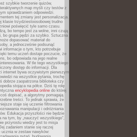
też szybkie tworzenie quizów,
nteraktywnych map myśli czy testów z
ym sprawdzaniem odpowiedzi.
mentem tej zmiany jest personalizacja.
j klasie trzydziestoosobowej trudno
niowi poświęcić tyle samo czasu.
dzą, bo tempo jest za wolne, inni czują
i, bo grupa pędzi za szybko. Sztuczna
 może dopasować materiał do
osoby, a jednocześnie podsunąć
i informacje o tym, kto potrzebuje
ięki temu uczeń dostaje poczucie, że
ns, bo odpowiada na jego realne
ainteresowania. W tle tego wszystkiego
niczony dostęp do informacji. Dla
zi internet bywa oczywistym pierwszym
wiedzi na wszystkie pytania, trochę
yś dobrze zaopatrzona biblioteka czy
opedia stojąca na półce. Dziś tę rolę
antyczna
encyklopedia online
do której
coś dopisać, a algorytmy pomagają
rzebne treści. To jednak sprawia, że
iejsze staje się uczenie filtrowania
oznawania manipulacji i odróżniania
któw. Edukacja przyszłości nie będzie
a na tym, by „nauczyć wszystkiego”,
ie przyrostu wiedzy jest to misja
Jej zadaniem stanie się raczej
 ucznia w zestaw nawyków:
 zadawania pytań, budowania