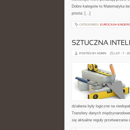
Dobre kategorie to Matematyka bez
prosta: […]
CATEGORIES:
EUROCASH KINDER
SZTUCZNA INTELI
POSTED BY ADMIN
LUT - 7 - 2
działania były logiczne na niedop
Transfery danych międzynarodowe
się aktualne reguły przetwarzania