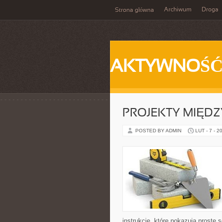
Archiwum
Droga
Strona główna
AKTYWNOŚ
PROJEKTY MIĘD
POSTED BY ADMIN
LUT - 7 - 2
instrukcje, które pokazują prost