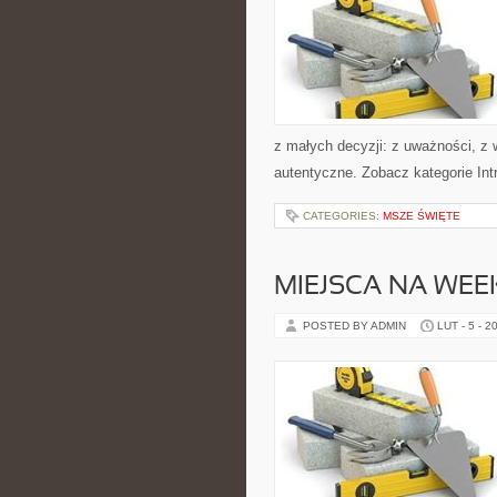
z małych decyzji: z uważności, z w
autentyczne. Zobacz kategorie Int
CATEGORIES:
MSZE ŚWIĘTE
MIEJSCA NA WE
POSTED BY ADMIN
LUT - 5 - 2