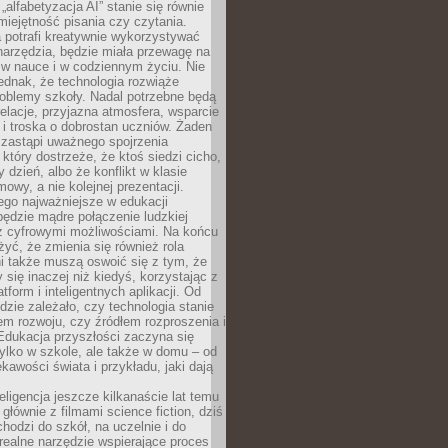
„alfabetyzacja AI” stanie się równie
umiejętność pisania czy czytania.
 potrafi kreatywnie wykorzystywać
 narzędzia, będzie miała przewagę na
 w nauce i w codziennym życiu. Nie
ednak, że technologia rozwiąże
roblemy szkoły. Nadal potrzebne będą
elacje, przyjazna atmosfera, wsparcie
i troska o dobrostan uczniów. Żaden
 zastąpi uważnego spojrzenia
 który dostrzeże, że ktoś siedzi cicho,
 dzień, albo że konflikt w klasie
wy, a nie kolejnej prezentacji.
ego najważniejsze w edukacji
będzie mądre połączenie ludzkiej
 z cyfrowymi możliwościami. Na końcu
yć, że zmienia się również rola
i także muszą oswoić się z tym, że
 się inaczej niż kiedyś, korzystając z
tform i inteligentnych aplikacji. Od
dzie zależało, czy technologia stanie
em rozwoju, czy źródłem rozproszenia i
Edukacja przyszłości zaczyna się
ylko w szkole, ale także w domu – od
kawości świata i przykładu, jaki dają
eligencja jeszcze kilkanaście lat temu
 głównie z filmami science fiction, dziś
hodzi do szkół, na uczelnie i do
ealne narzędzie wspierające proces