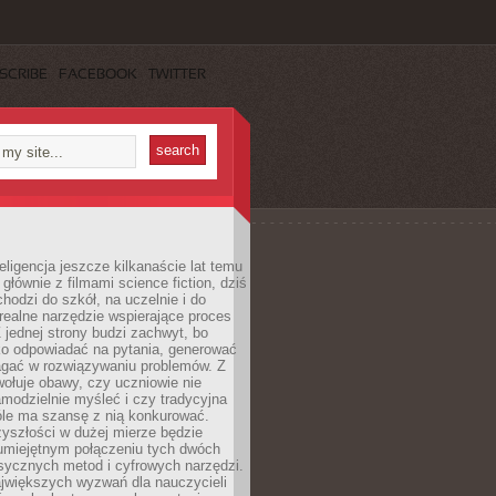
SCRIBE
FACEBOOK
TWITTER
eligencja jeszcze kilkanaście lat temu
 głównie z filmami science fiction, dziś
hodzi do szkół, na uczelnie i do
ealne narzędzie wspierające proces
 jednej strony budzi zachwyt, bo
ko odpowiadać na pytania, generować
magać w rozwiązywaniu problemów. Z
wołuje obawy, czy uczniowie nie
modzielnie myśleć i czy tradycyjna
óle ma szansę z nią konkurować.
yszłości w dużej mierze będzie
 umiejętnym połączeniu tych dwóch
sycznych metod i cyfrowych narzędzi.
jwiększych wyzwań dla nauczycieli