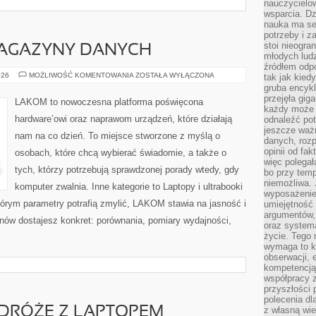
nauczycielow
wsparcia. Dz
nauka ma se
potrzeby i z
stoi nieogra
MAGAZYNY DANYCH
młodych lud
źródłem odpo
PAMIĘCI
026
MOŻLIWOŚĆ KOMENTOWANIA
ZOSTAŁA WYŁĄCZONA
tak jak kied
RAM
gruba encykl
I
przejęła gig
MAGAZYNY
LAKOM to nowoczesna platforma poświęcona
DANYCH
każdy może 
hardware’owi oraz naprawom urządzeń, które działają
odnaleźć pot
jeszcze ważn
nam na co dzień. To miejsce stworzone z myślą o
danych, rozp
opinii od fa
osobach, które chcą wybierać świadomie, a także o
więc polegał
tych, którzy potrzebują sprawdzonej porady wtedy, gdy
bo przy temp
niemożliwa. 
komputer zwalnia. Inne kategorie to Laptopy i ultrabooki
wyposażenie
tórym parametry potrafią zmylić, LAKOM stawia na jasność i
umiejętność
argumentów, 
nów dostajesz konkret: porównania, pomiary wydajności,
oraz systema
życie. Tego 
wymaga to k
obserwacji, 
kompetencją
współpracy z
przyszłości 
polecenia dl
ODRÓŻE Z LAPTOPEM
z własną wi