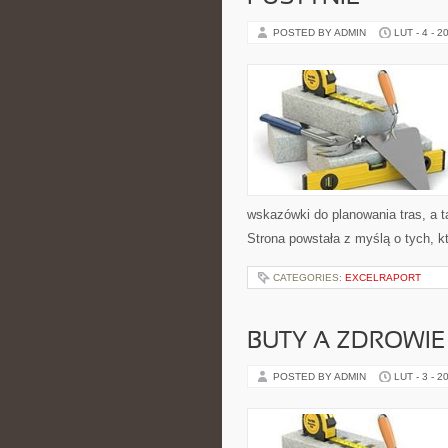
POSTED BY ADMIN
LUT - 4 - 2
wskazówki do planowania tras, a 
Strona powstała z myślą o tych, k
CATEGORIES:
EXCELRAPORT
BUTY A ZDROWIE
POSTED BY ADMIN
LUT - 3 - 2