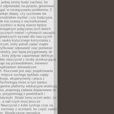
 jednej strony budzi zachwyt, bo
ko odpowiadać na pytania, generować
magać w rozwiązywaniu problemów. Z
wołuje obawy, czy uczniowie nie
modzielnie myśleć i czy tradycyjna
óle ma szansę z nią konkurować.
yszłości w dużej mierze będzie
 umiejętnym połączeniu tych dwóch
sycznych metod i cyfrowych narzędzi.
jwiększych wyzwań dla nauczycieli
iś nauka krytycznego korzystania z
 Uczeń, który potrafi zadać mądre
eryfikować odpowiedź oraz porównać
 wiedzy, jest lepiej przygotowany do
, który jedynie zapamiętuje definicje.
elu nauczyciel z osoby przekazującej
taje się przewodnikiem, trenerem
projektantem doświadczeń
. Kluczowe jest więc projektowanie
by miejsce suchego wykładu zajęły
skusje, eksperymenty i praca z
Technologia może w tym bardzo
igentne platformy edukacyjne analizują
nia, proponują zadania dopasowane do
, przypominają o powtórkach i
statystyki. Dzięki temu uczeń widzi, co
ł, a nad czym musi jeszcze
Nauczyciel z kolei zyskuje czas na
e rozmowy z uczniami, bo część zadań
em. Współczesne narzędzia