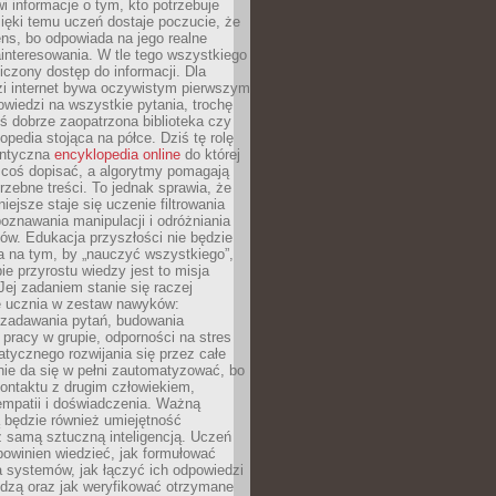
i informacje o tym, kto potrzebuje
ięki temu uczeń dostaje poczucie, że
ns, bo odpowiada na jego realne
ainteresowania. W tle tego wszystkiego
niczony dostęp do informacji. Dla
zi internet bywa oczywistym pierwszym
wiedzi na wszystkie pytania, trochę
yś dobrze zaopatrzona biblioteka czy
opedia stojąca na półce. Dziś tę rolę
antyczna
encyklopedia online
do której
coś dopisać, a algorytmy pomagają
rzebne treści. To jednak sprawia, że
iejsze staje się uczenie filtrowania
oznawania manipulacji i odróżniania
któw. Edukacja przyszłości nie będzie
a na tym, by „nauczyć wszystkiego”,
ie przyrostu wiedzy jest to misja
Jej zadaniem stanie się raczej
 ucznia w zestaw nawyków:
 zadawania pytań, budowania
pracy w grupie, odporności na stres
tycznego rozwijania się przez całe
nie da się w pełni zautomatyzować, bo
ontaktu z drugim człowiekiem,
empatii i doświadczenia. Ważną
 będzie również umiejętność
 samą sztuczną inteligencją. Uczeń
powinien wiedzieć, jak formułować
a systemów, jak łączyć ich odpowiedzi
edzą oraz jak weryfikować otrzymane