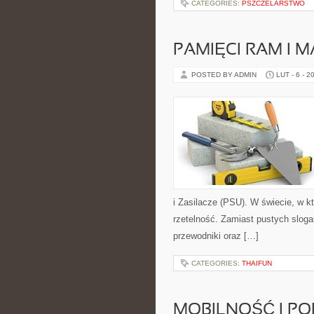
CATEGORIES:
PSZCZELARSTWO
PAMIĘCI RAM I 
POSTED BY ADMIN
LUT - 6 - 2
i Zasilacze (PSU). W świecie, w k
rzetelność. Zamiast pustych sloga
przewodniki oraz […]
CATEGORIES:
THAIFUN
MOBILNOŚĆ I P