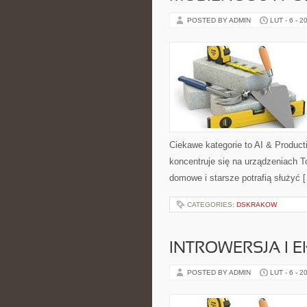
POSTED BY ADMIN
LUT - 6 - 2
Ciekawe kategorie to AI & Product
koncentruje się na urządzeniach To
domowe i starsze potrafią służyć 
CATEGORIES:
DSKRAKOW
INTROWERSJA I 
POSTED BY ADMIN
LUT - 6 - 2