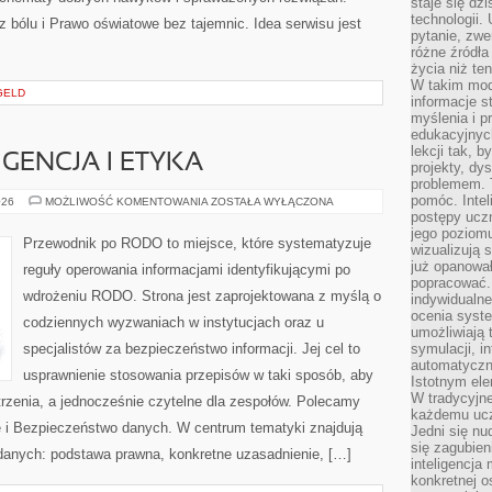
staje się dz
technologii.
 bólu i Prawo oświatowe bez tajemnic. Idea serwisu jest
pytanie, zw
różne źródła
życia niż ten
W takim mod
GELD
informacje s
myślenia i 
edukacyjnych
lekcji tak, 
GENCJA I ETYKA
projekty, dy
problemem. 
pomóc. Intel
SZTUCZNA
026
MOŻLIWOŚĆ KOMENTOWANIA
ZOSTAŁA WYŁĄCZONA
INTELIGENCJA
postępy ucz
I
jego poziomu
ETYKA
Przewodnik po RODO to miejsce, które systematyzuje
wizualizują 
już opanowa
reguły operowania informacjami identyfikującymi po
popracować. 
wdrożeniu RODO. Strona jest zaprojektowana z myślą o
indywidualn
ocenia syst
codziennych wyzwaniach w instytucjach oraz u
umożliwiają 
specjalistów za bezpieczeństwo informacji. Jej cel to
symulacji, i
automatyczn
usprawnienie stosowania przepisów w taki sposób, aby
Istotnym ele
W tradycyjne
atrzenia, a jednocześnie czytelne dla zespołów. Polecamy
każdemu ucz
 i Bezpieczeństwo danych. W centrum tematyki znajdują
Jedni się nu
się zagubien
 danych: podstawa prawna, konkretne uzasadnienie, […]
inteligencja
konkretnej 