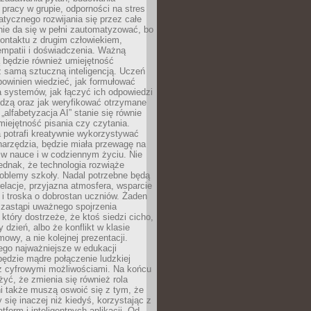
pracy w grupie, odporności na stres
tycznego rozwijania się przez całe
nie da się w pełni zautomatyzować, bo
ontaktu z drugim człowiekiem,
empatii i doświadczenia. Ważną
 będzie również umiejętność
 samą sztuczną inteligencją. Uczeń
powinien wiedzieć, jak formułować
a systemów, jak łączyć ich odpowiedzi
edzą oraz jak weryfikować otrzymane
„alfabetyzacja AI” stanie się równie
umiejętność pisania czy czytania.
 potrafi kreatywnie wykorzystywać
 narzędzia, będzie miała przewagę na
 w nauce i w codziennym życiu. Nie
ednak, że technologia rozwiąże
roblemy szkoły. Nadal potrzebne będą
elacje, przyjazna atmosfera, wsparcie
i troska o dobrostan uczniów. Żaden
 zastąpi uważnego spojrzenia
 który dostrzeże, że ktoś siedzi cicho,
 dzień, albo że konflikt w klasie
wy, a nie kolejnej prezentacji.
ego najważniejsze w edukacji
będzie mądre połączenie ludzkiej
 z cyfrowymi możliwościami. Na końcu
yć, że zmienia się również rola
i także muszą oswoić się z tym, że
 się inaczej niż kiedyś, korzystając z
tform i inteligentnych aplikacji. Od