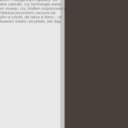
dzie zależało, czy technologia stanie
em rozwoju, czy źródłem rozproszenia i
Edukacja przyszłości zaczyna się
ylko w szkole, ale także w domu – od
kawości świata i przykładu, jaki dają