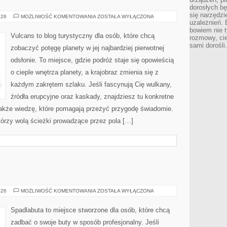
dorosłych bę
się narzędzi
PUSTYNIE
026
MOŻLIWOŚĆ KOMENTOWANIA
ZOSTAŁA WYŁĄCZONA
uzależnień. 
bowiem nie t
Vulcans to blog turystyczny dla osób, które chcą
rozmowy, cie
sami dorośli.
zobaczyć potęgę planety w jej najbardziej pierwotnej
odsłonie. To miejsce, gdzie podróż staje się opowieścią
o cieple wnętrza planety, a krajobraz zmienia się z
każdym zakrętem szlaku. Jeśli fascynują Cię wulkany,
źródła erupcyjne oraz kaskady, znajdziesz tu konkretne
także wiedzę, które pomagają przeżyć przygodę świadomie.
tórzy wolą ścieżki prowadzące przez pola […]
BUTY
026
MOŻLIWOŚĆ KOMENTOWANIA
ZOSTAŁA WYŁĄCZONA
A
ZDROWIE
Spadlabuta to miejsce stworzone dla osób, które chcą
zadbać o swoje buty w sposób profesjonalny. Jeśli