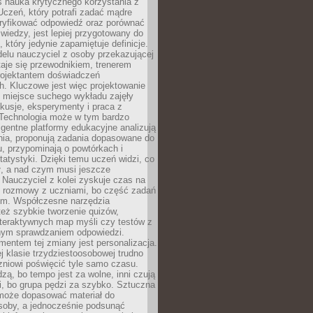
iś nauka krytycznego korzystania z
 Uczeń, który potrafi zadać mądre
eryfikować odpowiedź oraz porównać
 wiedzy, jest lepiej przygotowany do
, który jedynie zapamiętuje definicje.
elu nauczyciel z osoby przekazującej
taje się przewodnikiem, trenerem
projektantem doświadczeń
. Kluczowe jest więc projektowanie
by miejsce suchego wykładu zajęły
skusje, eksperymenty i praca z
Technologia może w tym bardzo
igentne platformy edukacyjne analizują
nia, proponują zadania dopasowane do
, przypominają o powtórkach i
statystyki. Dzięki temu uczeń widzi, co
ł, a nad czym musi jeszcze
Nauczyciel z kolei zyskuje czas na
e rozmowy z uczniami, bo część zadań
em. Współczesne narzędzia
też szybkie tworzenie quizów,
nteraktywnych map myśli czy testów z
ym sprawdzaniem odpowiedzi.
mentem tej zmiany jest personalizacja.
j klasie trzydziestoosobowej trudno
niowi poświęcić tyle samo czasu.
dzą, bo tempo jest za wolne, inni czują
i, bo grupa pędzi za szybko. Sztuczna
 może dopasować materiał do
osoby, a jednocześnie podsunąć