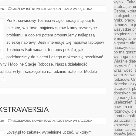
wyniki. Taka 
istotna jak 
MOBILNOŚĆ
026
MOŻLIWOŚĆ KOMENTOWANIA
ZOSTAŁA WYŁĄCZONA
Osoba, która
I
inteligentne
PODRÓŻE
Z
rynku pracy,
Punkt serwisowy Toshiba w aglomeracji śląskiej to
LAPTOPEM
oznacza to j
miejsce, w którym najpierw sprawdzamy przyczynę
wszystkie p
bezpieczne r
problemu, a dopiero potem proponujemy najlepszą
emocjonalne 
ścieżkę naprawy. Jeśli interesuje Cię naprawa laptopów
algorytm nie
nauczyciela,
Toshiba w Katowicach, ten opis pokaże, jak
bo ma gorszy
wymaga rozmo
podchodzimy do zleceń i czego możesz się oczekiwać.
Właśnie dlat
ivity i Mobilne Stacje Robocze. Nasza działalność
przyszłości 
wrażliwości
shiba, w tym szczególnie na rodzinie Satellite. Modele
warto zauważ
[…]
rodziców. On
dziecko uczy
urządzeń, pla
dorosłych bę
się narzędzi
uzależnień. 
bowiem nie t
EKSTRAWERSJA
rozmowy, cie
sami dorośli.
Sztuczna int
INTROWERSJA
026
MOŻLIWOŚĆ KOMENTOWANIA
ZOSTAŁA WYŁĄCZONA
I
kojarzyła się
EKSTRAWERSJA
natomiast wc
Lovsy.pl to zakątek wypełnione uczuć, w którym
domów jako r