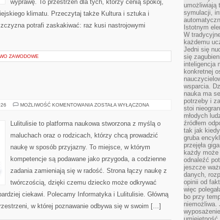
wyprawę. To przestrzeń dla tych, którzy cenią spokój,
umożliwiają 
symulacji, i
ejskiego klimatu. Przeczytaj także Kultura i sztuka i
automatyczn
szczyzna potrafi zaskakiwać: raz kusi nastrojowymi
Istotnym ele
W tradycyjne
każdemu ucz
Jedni się nu
się zagubien
ZTWO ZAWODOWE
inteligencja
konkretnej 
nauczycielow
wsparcia. Dz
nauka ma se
potrzeby i z
GEOGRAFIA
026
MOŻLIWOŚĆ KOMENTOWANIA
ZOSTAŁA WYŁĄCZONA
stoi nieogra
młodych lud
źródłem odpo
Lulitulisie to platforma naukowa stworzona z myślą o
tak jak kied
maluchach oraz o rodzicach, którzy chcą prowadzić
gruba encykl
przejęła gig
naukę w sposób przyjazny. To miejsce, w którym
każdy może 
kompetencje są podawane jako przygoda, a codzienne
odnaleźć pot
jeszcze ważn
zadania zamieniają się w radość. Strona łączy naukę z
danych, rozp
opinii od fa
twórczością, dzięki czemu dziecko może odkrywać
więc polegał
bardziej ciekawi. Polecamy Informatyka i Lulitulisie. Główną
bo przy temp
niemożliwa. 
przestrzeni, w której poznawanie odbywa się w swoim […]
wyposażenie
umiejętność