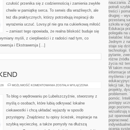
nauczania. Z
czułość przenika się z codziennością i zamienia zwykłe
potrafi szyb
chwile w pamiątkę serca. To serwis dla wrażliwych, ale
treści i po
drugiej – wy
też dla praktycznych, którzy potrzebują inspiracji do
przestaną sa
wyrażenia uczuć. Lovsy.pl nie gra na cukierkową miłość
szkoła w og
Edukacja prz
– zamiast tego opowiada, że realna bliskość buduje się
polegała na
światów: kla
ymiany myśli, z cierpliwości i z radości nad tym, co
Jednym z na
rowersja i Ekstrawersja […]
staje się dz
technologii.
pytanie, zw
różne źródła
życia niż ten
W takim mod
informacje s
EKEND
myślenia i 
edukacyjnych
lekcji tak, 
MIEJSCA
026
MOŻLIWOŚĆ KOMENTOWANIA
ZOSTAŁA WYŁĄCZONA
NA
projekty, dy
WEEKEND
problemem. 
To blog o wędrowaniu po Lubelszczyźnie, stworzony z
pomóc. Intel
postępy ucz
myślą o osobach, które lubią odkrywać lokalne
jego poziomu
ciekawostki i chcą układać wyjazdy w sposób
wizualizują 
już opanowa
przystępny. Znajdziesz tu opisy ścieżek, inspiracje na
popracować. 
szybką wycieczkę, a także pomysły na dłuższą
indywidualn
ocenia syst