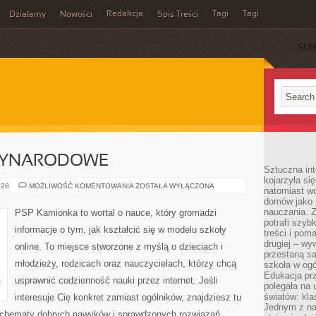
Redakcja
Tagi
Tagi
Działamy
Nowości
Spis Treści
SUB
Ć
ZYNARODOWE
Sztuczna int
kojarzyła się
PROJEKTY
026
MOŻLIWOŚĆ KOMENTOWANIA
ZOSTAŁA WYŁĄCZONA
natomiast wc
MIĘDZYNARODOWE
domów jako r
nauczania. Z
PSP Kamionka to wortal o nauce, który gromadzi
potrafi szyb
informacje o tym, jak kształcić się w modelu szkoły
treści i po
drugiej – wy
online. To miejsce stworzone z myślą o dzieciach i
przestaną sa
młodzieży, rodzicach oraz nauczycielach, którzy chcą
szkoła w og
Edukacja prz
usprawnić codzienność nauki przez internet. Jeśli
polegała na
światów: kla
interesuje Cię konkret zamiast ogólników, znajdziesz tu
Jednym z na
e schematy dobrych nawyków i sprawdzonych rozwiązań.