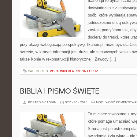
Ikarion.pl to dynamiczna pl
doświadczenie z motywacją
osób, które wybierają spraw
jednocześnie chcą odkrywa
została pomyślana tak, aby 
docierał do treści, które uł
przy okazji wzbogacają perspektywę. Ikarion.pl może być dla Cie
świecie, w którym informacji jest dużo, ale sensownych wniosków
także Konie w rekonstrukcji historycznej i Zawody […]
CATEGORIES:
PORADNIKI DLA RODZIN I GRUP
BIBLIA I PISMO ŚWIĘTE
POSTED BY ADMIN
STY - 30 - 2026
MOŻLIWOŚĆ KOMENTOWA
To miejsce stworzone z myś
które pomaga umacniać wię
Strona jest przestrzenią dla
świadomie żyją wiarą – nie 