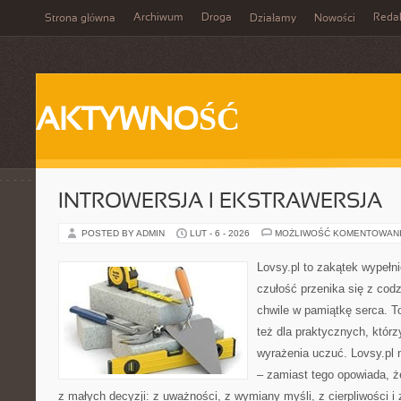
Archiwum
Droga
Reda
Strona główna
Działamy
Nowości
AKTYWNOŚĆ
INTROWERSJA I EKSTRAWERSJA
POSTED BY ADMIN
LUT - 6 - 2026
MOŻLIWOŚĆ KOMENTOWAN
Lovsy.pl to zakątek wypełn
czułość przenika się z cod
chwile w pamiątkę serca. To
też dla praktycznych, którzy
wyrażenia uczuć. Lovsy.pl 
– zamiast tego opowiada, że
z małych decyzji: z uważności, z wymiany myśli, z cierpliwości i 