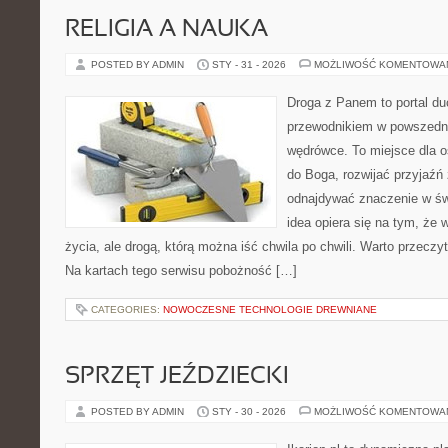
RELIGIA A NAUKA
POSTED BY ADMIN
STY - 31 - 2026
MOŻLIWOŚĆ KOMENTOWA
Droga z Panem to portal d
przewodnikiem w powszedni
wędrówce. To miejsce dla os
do Boga, rozwijać przyjaźń
odnajdywać znaczenie w świ
idea opiera się na tym, że 
życia, ale drogą, którą można iść chwila po chwili. Warto przeczy
Na kartach tego serwisu pobożność […]
CATEGORIES:
NOWOCZESNE TECHNOLOGIE DREWNIANE
SPRZĘT JEŹDZIECKI
POSTED BY ADMIN
STY - 30 - 2026
MOŻLIWOŚĆ KOMENTOWA