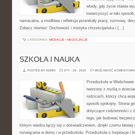
wtedy, gdy życie stawia wyz
towarzyszyć w taki sposób
namacalna, a modlitwa i refleksja przenikały pracę, rozmowy, decy
Zobacz również: Duchowość i mistyka chrześcijańska i […]
CATEGORIES:
MEDIACJE I NEGOCJACJE
SZKOŁA I NAUKA
POSTED BY ADMIN
STY - 29 - 2026
MOŻLIWOŚĆ KOMENTOWA
Przedszkole w Wielichowie 
tworzony z myślą o dziecia
rodzicach, którzy chcą wsp
sposób spokojny. Strona g
dotyczące codzienności z d
tego, jak budować bezpiecz
którym wiedza łączy się z doświadczeniem, dzięki czemu łatwiej
rozwiązania w domu i w przedszkolu. Przedszkola o Inspiracje i hi