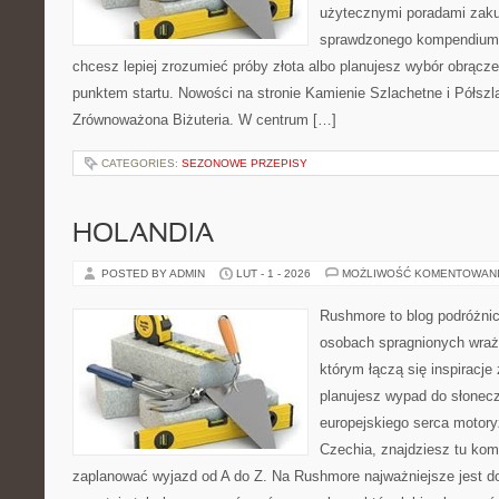
użytecznymi poradami zaku
sprawdzonego kompendium p
chcesz lepiej zrozumieć próby złota albo planujesz wybór obrącze
punktem startu. Nowości na stronie Kamienie Szlachetne i Półszla
Zrównoważona Biżuteria. W centrum […]
CATEGORIES:
SEZONOWE PRZEPISY
HOLANDIA
POSTED BY ADMIN
LUT - 1 - 2026
MOŻLIWOŚĆ KOMENTOWAN
Rushmore to blog podróżnic
osobach spragnionych wraże
którym łączą się inspiracje
planujesz wypad do słoneczne
europejskiego serca motoryza
Czechia, znajdziesz tu komp
zaplanować wyjazd od A do Z. Na Rushmore najważniejsze jest d