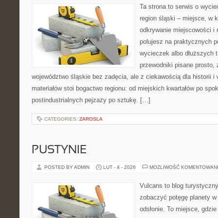
Ta strona to serwis o wyci
region śląski – miejsce, w 
odkrywanie miejscowości i n
polujesz na praktycznych 
wycieczek albo dłuższych t
przewodniki pisane prosto,
województwo śląskie bez zadęcia, ale z ciekawością dla historii 
materiałów stoi bogactwo regionu: od miejskich kwartałów po spok
postindustrialnych pejzaży po sztukę. […]
CATEGORIES:
ZAROSLA
PUSTYNIE
POSTED BY ADMIN
LUT - 4 - 2026
MOŻLIWOŚĆ KOMENTOWAN
Vulcans to blog turystyczny
zobaczyć potęgę planety w j
odsłonie. To miejsce, gdzie