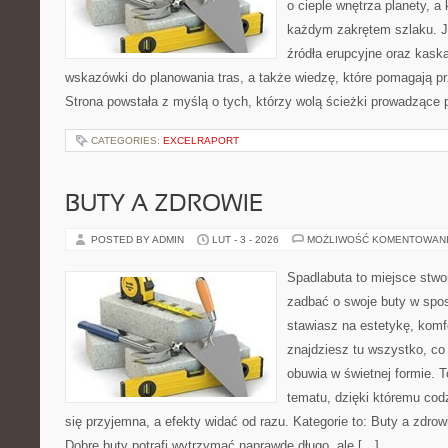
o cieple wnętrza planety, a 
każdym zakrętem szlaku. Je
źródła erupcyjne oraz kaska
wskazówki do planowania tras, a także wiedzę, które pomagają p
Strona powstała z myślą o tych, którzy wolą ścieżki prowadzące 
CATEGORIES:
EXCELRAPORT
BUTY A ZDROWIE
POSTED BY ADMIN
LUT - 3 - 2026
MOŻLIWOŚĆ KOMENTOWAN
Spadlabuta to miejsce stwo
zadbać o swoje buty w spos
stawiasz na estetykę, komfo
znajdziesz tu wszystko, co
obuwia w świetnej formie. 
tematu, dzięki któremu codz
się przyjemna, a efekty widać od razu. Kategorie to: Buty a zdrow
Dobre buty potrafi wytrzymać naprawdę długo, ale […]