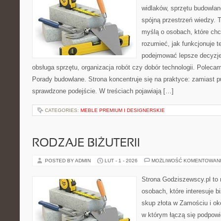
widlaków, sprzętu budowlan
spójną przestrzeń wiedzy. 
myślą o osobach, które chc
rozumieć, jak funkcjonuje te
podejmować lepsze decyzje
obsługa sprzętu, organizacja robót czy dobór technologii. Poleca
Porady budowlane. Strona koncentruje się na praktyce: zamiast p
sprawdzone podejście. W treściach pojawiają […]
CATEGORIES:
MEBLE PREMIUM I DESIGNERSKIE
RODZAJE BIŻUTERII
POSTED BY ADMIN
LUT - 1 - 2026
MOŻLIWOŚĆ KOMENTOWAN
Strona Godziszewscy.pl to 
osobach, które interesuje bi
skup złota w Zamościu i oko
w którym łączą się podpowi