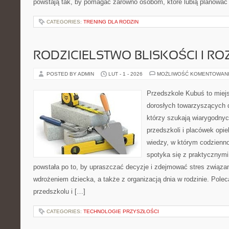
powstają tak, by pomagać zarówno osobom, które lubią planować
CATEGORIES:
TRENING DLA RODZIN
RODZICIELSTWO BLISKOŚCI I RO
POSTED BY ADMIN
LUT - 1 - 2026
MOŻLIWOŚĆ KOMENTOWAN
Przedszkole Kubuś to miej
dorosłych towarzyszących 
którzy szukają wiarygodnyc
przedszkoli i placówek opie
wiedzy, w którym codzienno
spotyka się z praktycznym
powstała po to, by upraszczać decyzje i zdejmować stres związ
wdrożeniem dziecka, a także z organizacją dnia w rodzinie. Pole
przedszkolu i […]
CATEGORIES:
TECHNOLOGIE PRZYSZŁOŚCI