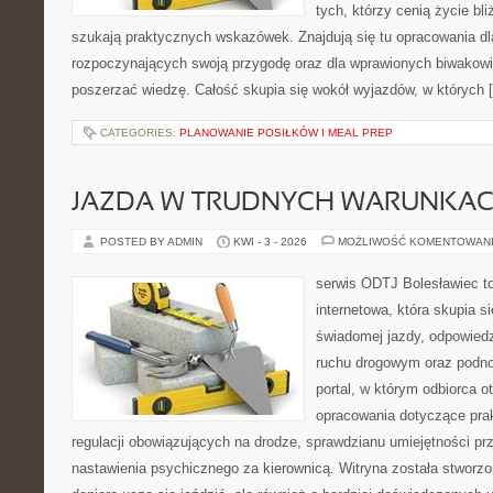
tych, którzy cenią życie bli
szukają praktycznych wskazówek. Znajdują się tu opracowania dl
rozpoczynających swoją przygodę oraz dla wprawionych biwakowi
poszerzać wiedzę. Całość skupia się wokół wyjazdów, w których 
CATEGORIES:
PLANOWANIE POSIŁKÓW I MEAL PREP
JAZDA W TRUDNYCH WARUNKA
POSTED BY ADMIN
KWI - 3 - 2026
MOŻLIWOŚĆ KOMENTOWAN
serwis ODTJ Bolesławiec to
internetowa, która skupia s
świadomej jazdy, odpowied
ruchu drogowym oraz podno
portal, w którym odbiorca 
opracowania dotyczące prak
regulacji obowiązujących na drodze, sprawdzianu umiejętności pr
nastawienia psychicznego za kierownicą. Witryna została stworzo