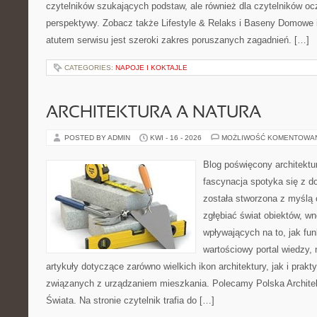
czytelników szukających podstaw, ale również dla czytelników o
perspektywy. Zobacz także Lifestyle & Relaks i Baseny Domow
atutem serwisu jest szeroki zakres poruszanych zagadnień. […]
CATEGORIES:
NAPOJE I KOKTAJLE
ARCHITEKTURA A NATURA
POSTED BY ADMIN
KWI - 16 - 2026
MOŻLIWOŚĆ KOMENTOWA
Blog poświęcony architektu
fascynacja spotyka się z d
została stworzona z myślą 
zgłębiać świat obiektów, wn
wpływających na to, jak fu
wartościowy portal wiedzy,
artykuły dotyczące zarówno wielkich ikon architektury, jak i prak
związanych z urządzaniem mieszkania. Polecamy Polska Architek
Świata. Na stronie czytelnik trafia do […]