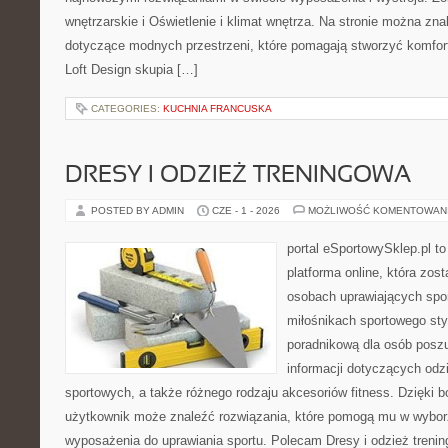
wnętrzarskie i Oświetlenie i klimat wnętrza. Na stronie można zna
dotyczące modnych przestrzeni, które pomagają stworzyć komfor
Loft Design skupia […]
CATEGORIES:
KUCHNIA FRANCUSKA
DRESY I ODZIEŻ TRENINGOWA
POSTED BY ADMIN
CZE - 1 - 2026
MOŻLIWOŚĆ KOMENTOWAN
portal eSportowySklep.pl to
platforma online, która zos
osobach uprawiających spor
miłośnikach sportowego styl
poradnikową dla osób pos
informacji dotyczących odz
sportowych, a także różnego rodzaju akcesoriów fitness. Dzięki b
użytkownik może znaleźć rozwiązania, które pomogą mu w wybor
wyposażenia do uprawiania sportu. Polecam Dresy i odzież trenin