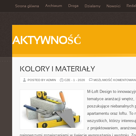
Archiwum
Droga
Reda
Strona główna
Działamy
Nowości
AKTYWNOŚĆ
KOLORY I MATERIAŁY
POSTED BY ADMIN
CZE - 1 - 2026
MOŻLIWOŚĆ KOMENTOWAN
M-Loft Design to innowacyj
tematyce aranżacji wnętrz, 
poszukujące niebanalnych 
apartamentu oraz loftu. To 
wszystkich, którzy interes
z projektowaniem, aranżow
najnowszymi rozwiązaniami w świecie wyposażenia i wystroju. Zo