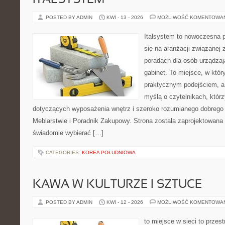
ITALSYSTEM
POSTED BY ADMIN
KWI - 13 - 2026
MOŻLIWOŚĆ KOMENTOWA
Italsystem to nowoczesna pl
się na aranżacji związanej
poradach dla osób urządzaj
gabinet. To miejsce, w któr
praktycznym podejściem, a
myślą o czytelnikach, którz
dotyczących wyposażenia wnętrz i szeroko rozumianego dobrego 
Meblarstwie i Poradnik Zakupowy. Strona została zaprojektowana 
świadomie wybierać […]
CATEGORIES:
KOREA POŁUDNIOWA
KAWA W KULTURZE I SZTUCE
POSTED BY ADMIN
KWI - 12 - 2026
MOŻLIWOŚĆ KOMENTOWA
to miejsce w sieci to przes