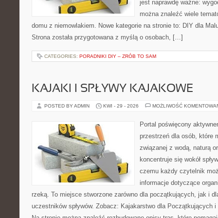
jest naprawdę ważne: wygod
można znaleźć wiele temat
domu z niemowlakiem. Nowe kategorie na stronie to: DIY dla Mal
Strona została przygotowana z myślą o osobach, […]
CATEGORIES:
PORADNIKI DIY – ZRÓB TO SAM
KAJAKI I SPŁYWY KAJAKOWE
POSTED BY ADMIN
KWI - 29 - 2026
MOŻLIWOŚĆ KOMENTOWA
Portal poświęcony aktywne
przestrzeń dla osób, które
związanej z wodą, naturą o
koncentruje się wokół spły
czemu każdy czytelnik moż
informacje dotyczące organ
rzeką. To miejsce stworzone zarówno dla początkujących, jak i 
uczestników spływów. Zobacz: Kajakarstwo dla Początkujących i
Na stronie można znaleźć rozbudowane opisy tras, które pomagaj