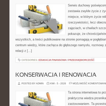
Serwis duchowy poświęcony
zestawia zwykłe życie z ż
miejsce, w którym życie rel
rzeczywistości, lecz obecn
zajęciach, w chwilach szczę
pokazuje, że chrześcijańst
wszystkich, a treści publikowane na stronie pomagają w pogłębia
centrum wiedzy, które zachęca do głębszego namysłu, rozmowy 
relacji z […]
CATEGORIES:
EDUKACJA FINANSOWA I PRZEDSIĘBIORCZOŚĆ
KONSERWACJA I RENOWACJA
POSTED BY ADMIN
KWI - 5 - 2026
MOŻLIWOŚĆ KOMENTOWAN
Ta strona internetowa to pr
praktyczna wiedza przenik
zastosowaniem. Ta przestrz