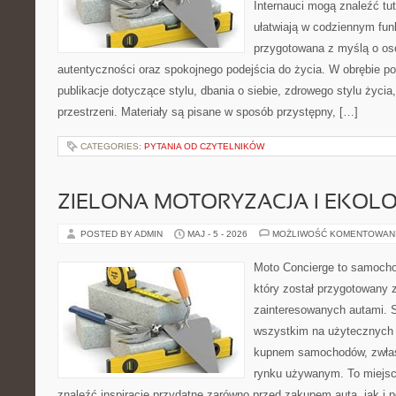
Internauci mogą znaleźć tut
ułatwiają w codziennym fun
przygotowana z myślą o oso
autentyczności oraz spokojnego podejścia do życia. W obrębie p
publikacje dotyczące stylu, dbania o siebie, zdrowego stylu życia,
przestrzeni. Materiały są pisane w sposób przystępny, […]
CATEGORIES:
PYTANIA OD CZYTELNIKÓW
ZIELONA MOTORYZACJA I EKOLO
POSTED BY ADMIN
MAJ - 5 - 2026
MOŻLIWOŚĆ KOMENTOWAN
Moto Concierge to samocho
który został przygotowany 
zainteresowanych autami. S
wszystkim na użytecznych 
kupnem samochodów, zwłas
rynku używanym. To miejsc
znaleźć inspiracje przydatne zarówno przed zakupem auta, jak i