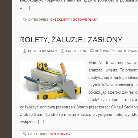
niepokojących objawów. Platforma łączy w sobie cechy poradnika 
a […]
CATEGORIES:
CHECKLISTY I GOTOWE PLANY
ROLETY, ŻALUZJE I ZASŁONY
POSTED BY ADMIN
KWI - 9 - 2026
MOŻLIWOŚĆ KOMENTOWAN
Mars-Net to wartościowa wit
aranżacji wnętrz. To przest
spotyka się z funkcjonalno
czytelników w planowaniu a
pokazując szeroki zakres o
a także z roletami. To baza
odświeżyć domową przestrzeń. Warto przeczytać: Okna i Stolarka
Zrób to Sam. Na stronie można znaleźć przystępne materiały, któ
związane […]
CATEGORIES:
WYSKOCZMY