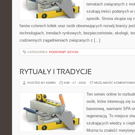
tematach związanych z mot
szukają treści podanych w 
sposób. Strona skupia się 
fanów czterech kółek oraz osób obserwujących rozwój branży jes
technologiach, trendach rynkowych, bezpieczeństwie, ekologii, t
codziennych zagadnieniach związanych z […]
CATEGORIES:
PODSTAWY SZYCIA
RYTUAŁY I TRADYCJE
POSTED BY ADMIN
KWI - 17 - 2026
MOŻLIWOŚĆ KOMENTOWA
Ten serwis online to rozbud
osób, które interesują się 
basenową, wannami SPA or
regeneracją. To miejsce st
szukających wiedzy o cieple
Można tu znaleźć merytoryc