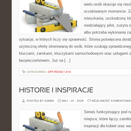
wielu osób okazuje się nie
oczekiwanym momencie. Zg
mieszkania, uszkodzony k
niedziałający pilot, zużyt
albo potrzeba wykonania z
sytuacje, w których liczy się sprawność. Strona poświęcona dorab
użyteczną ofertę skierowaną do osób, które szukają sprawdzoneg
kluczami, zamkami, kluczykami samochodowymi oraz usługami 
bezpieczeństwem. Już na […]
CATEGORIES:
OFF-ROAD I 4×4
HISTORIE I INSPIRACJE
POSTED BY ADMIN
MAJ - 10 - 2026
MOŻLIWOŚĆ KOMENTOWA
Serwis funkcjonujący pod 
miejsce, które łączy zamiło
inspiracji dla kobiet oraz 