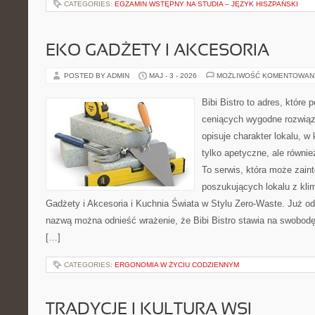
CATEGORIES:
EGZAMIN WSTĘPNY NA STUDIA – JĘZYK HISZPAŃSKI
EKO GADŻETY I AKCESORIA
POSTED BY ADMIN
MAJ - 3 - 2026
MOŻLIWOŚĆ KOMENTOWAN
Bibi Bistro to adres, które
ceniących wygodne rozwiąza
opisuje charakter lokalu, w
tylko apetyczne, ale równi
To serwis, która może zain
poszukujących lokalu z kl
Gadżety i Akcesoria i Kuchnia Świata w Stylu Zero-Waste. Już o
nazwą można odnieść wrażenie, że Bibi Bistro stawia na swobodę
[…]
CATEGORIES:
ERGONOMIA W ŻYCIU CODZIENNYM
TRADYCJE I KULTURA WSI