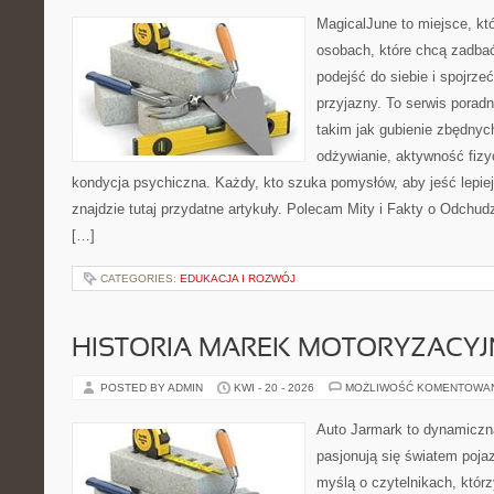
MagicalJune to miejsce, kt
osobach, które chcą zadba
podejść do siebie i spojrz
przyjazny. To serwis pora
takim jak gubienie zbędny
odżywianie, aktywność fizy
kondycja psychiczna. Każdy, kto szuka pomysłów, aby jeść lepiej, 
znajdzie tutaj przydatne artykuły. Polecam Mity i Fakty o Odchu
[…]
CATEGORIES:
EDUKACJA I ROZWÓJ
HISTORIA MAREK MOTORYZACY
POSTED BY ADMIN
KWI - 20 - 2026
MOŻLIWOŚĆ KOMENTOWA
Auto Jarmark to dynamiczna
pasjonują się światem poja
myślą o czytelnikach, któr