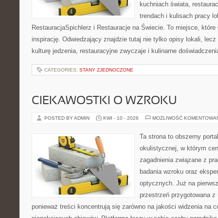
kuchniach świata, restaura
trendach i kulisach pracy lo
RestauracjaSpichlerz i Restauracje na Świecie. To miejsce, które
inspirację. Odwiedzający znajdzie tutaj nie tylko opisy lokali, lec
kulturę jedzenia, restauracyjne zwyczaje i kulinarne doświadczeni
CATEGORIES:
STANY ZJEDNOCZONE
CIEKAWOSTKI O WZROKU
POSTED BY ADMIN
KWI - 10 - 2026
MOŻLIWOŚĆ KOMENTOWA
Ta strona to obszerny port
okulistycznej, w którym cen
zagadnienia związane z prac
badania wzroku oraz eksper
optycznych. Już na pierwszy
przestrzeń przygotowana z 
ponieważ treści koncentrują się zarówno na jakości widzenia na c