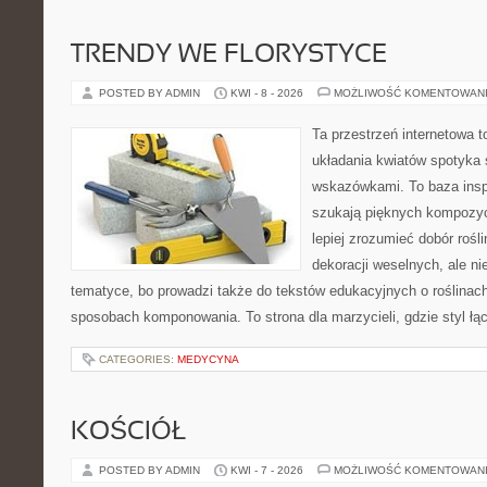
TRENDY WE FLORYSTYCE
POSTED BY ADMIN
KWI - 8 - 2026
MOŻLIWOŚĆ KOMENTOWAN
Ta przestrzeń internetowa 
układania kwiatów spotyka 
wskazówkami. To baza inspir
szukają pięknych kompozyc
lepiej zrozumieć dobór rośl
dekoracji weselnych, ale ni
tematyce, bo prowadzi także do tekstów edukacyjnych o roślinach
sposobach komponowania. To strona dla marzycieli, gdzie styl łą
CATEGORIES:
MEDYCYNA
KOŚCIÓŁ
POSTED BY ADMIN
KWI - 7 - 2026
MOŻLIWOŚĆ KOMENTOWAN