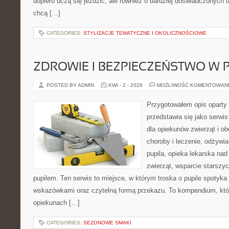
dopiero uczą się jeździć, ale również o bardziej doświadczonych 
chcą […]
CATEGORIES:
STYLIZACJE TEMATYCZNE I OKOLICZNOŚCIOWE
ZDROWIE I BEZPIECZEŃSTWO W
POSTED BY ADMIN
KWI - 2 - 2026
MOŻLIWOŚĆ KOMENTOWAN
Przygotowałem opis oparty 
przedstawia się jako serwis
dla opiekunów zwierząt i ob
choroby i leczenie, odżywia
pupila, opieka lekarska nad
zwierząt, wsparcie starszy
pupilem. Ten serwis to miejsce, w którym troska o pupile spotyka
wskazówkami oraz czytelną formą przekazu. To kompendium, któ
opiekunach […]
CATEGORIES:
SEZONOWE SMAKI