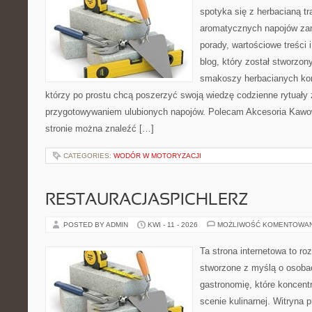
spotyka się z herbacianą tr
aromatycznych napojów zam
porady, wartościowe treści 
blog, który został stworzon
smakoszy herbacianych kom
którzy po prostu chcą poszerzyć swoją wiedzę codzienne rytuały
przygotowywaniem ulubionych napojów. Polecam Akcesoria Kawo
stronie można znaleźć […]
CATEGORIES:
WODÓR W MOTORYZACJI
RESTAURACJASPICHLERZ
POSTED BY ADMIN
KWI - 11 - 2026
MOŻLIWOŚĆ KOMENTOWA
Ta strona internetowa to r
stworzone z myślą o osoba
gastronomię, które koncent
scenie kulinarnej. Witryna p