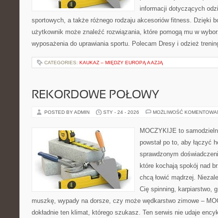
informacji dotyczących odz
sportowych, a także różnego rodzaju akcesoriów fitness. Dzięki b
użytkownik może znaleźć rozwiązania, które pomogą mu w wybor
wyposażenia do uprawiania sportu. Polecam Dresy i odzież trenin
CATEGORIES:
KAUKAZ – MIĘDZY EUROPĄ A AZJĄ
REKORDOWE POŁOWY
POSTED BY ADMIN
STY - 24 - 2026
MOŻLIWOŚĆ KOMENTOWA
MOCZYKIJE to samodzielny p
powstał po to, aby łączyć 
sprawdzonym doświadczenie
które kochają spokój nad b
chcą łowić mądrzej. Niezale
Cię spinning, karpiarstwo, 
muszkę, wypady na dorsze, czy może wędkarstwo zimowe – M
dokładnie ten klimat, którego szukasz. Ten serwis nie udaje ency