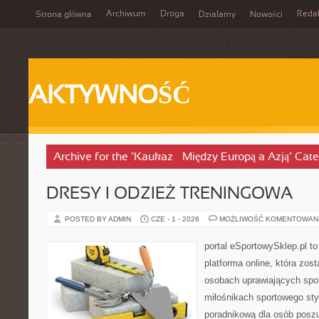
Archiwum
Droga
Reda
Strona główna
Działamy
Nowości
AKTYWNOŚĆ
Archive for the ‘Kaukaz – Między Europą a Azją’ Cat
DRESY I ODZIEŻ TRENINGOWA
POSTED BY ADMIN
CZE - 1 - 2026
MOŻLIWOŚĆ KOMENTOWAN
portal eSportowySklep.pl to
platforma online, która zos
osobach uprawiających spor
miłośnikach sportowego styl
poradnikową dla osób pos