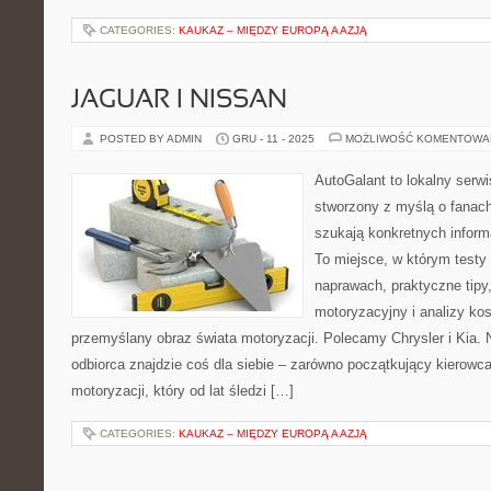
CATEGORIES:
KAUKAZ – MIĘDZY EUROPĄ A AZJĄ
JAGUAR I NISSAN
POSTED BY ADMIN
GRU - 11 - 2025
MOŻLIWOŚĆ KOMENTOWA
AutoGalant to lokalny serw
stworzony z myślą o fanach
szukają konkretnych inform
To miejsce, w którym testy
naprawach, praktyczne tipy,
motoryzacyjny i analizy ko
przemyślany obraz świata motoryzacji. Polecamy Chrysler i Kia.
odbiorca znajdzie coś dla siebie – zarówno początkujący kierowca
motoryzacji, który od lat śledzi […]
CATEGORIES:
KAUKAZ – MIĘDZY EUROPĄ A AZJĄ