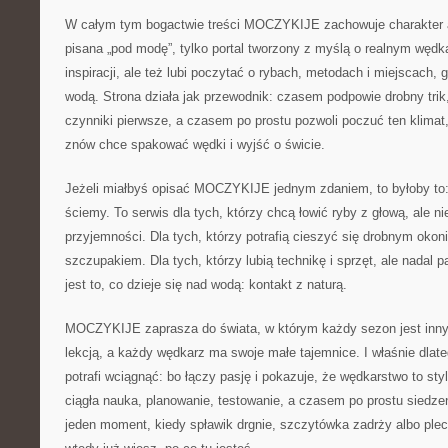
W całym tym bogactwie treści MOCZYKIJE zachowuje charakter aut
pisana „pod modę”, tylko portal tworzony z myślą o realnym wędk
inspiracji, ale też lubi poczytać o rybach, metodach i miejscach,
wodą. Strona działa jak przewodnik: czasem podpowie drobny tri
czynniki pierwsze, a czasem po prostu pozwoli poczuć ten klimat,
znów chce spakować wędki i wyjść o świcie.
Jeżeli miałbyś opisać MOCZYKIJE jednym zdaniem, to byłoby to:
ściemy. To serwis dla tych, którzy chcą łowić ryby z głową, ale ni
przyjemności. Dla tych, którzy potrafią cieszyć się drobnym ok
szczupakiem. Dla tych, którzy lubią technikę i sprzęt, ale nadal 
jest to, co dzieje się nad wodą: kontakt z naturą.
MOCZYKIJE zaprasza do świata, w którym każdy sezon jest inny
lekcją, a każdy wędkarz ma swoje małe tajemnice. I właśnie dlat
potrafi wciągnąć: bo łączy pasję i pokazuje, że wędkarstwo to styl
ciągła nauka, planowanie, testowanie, a czasem po prostu siedzen
jeden moment, kiedy spławik drgnie, szczytówka zadrży albo plec