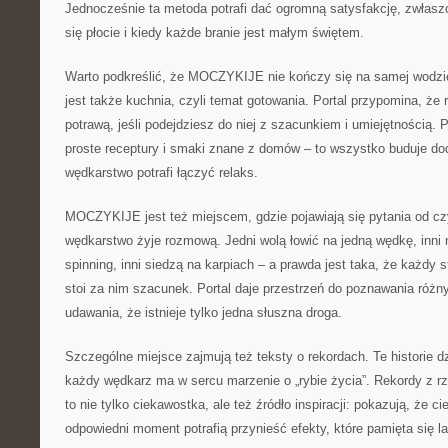
Jednocześnie ta metoda potrafi dać ogromną satysfakcję, zwłaszc
się płocie i kiedy każde branie jest małym świętem.
Warto podkreślić, że MOCZYKIJE nie kończy się na samej wodzi
jest także kuchnia, czyli temat gotowania. Portal przypomina, ż
potrawą, jeśli podejdziesz do niej z szacunkiem i umiejętnością. P
proste receptury i smaki znane z domów – to wszystko buduje do
wędkarstwo potrafi łączyć relaks.
MOCZYKIJE jest też miejscem, gdzie pojawiają się pytania od cz
wędkarstwo żyje rozmową. Jedni wolą łowić na jedną wędkę, inni n
spinning, inni siedzą na karpiach – a prawda jest taka, że każdy s
stoi za nim szacunek. Portal daje przestrzeń do poznawania różn
udawania, że istnieje tylko jedna słuszna droga.
Szczególne miejsce zajmują też teksty o rekordach. Te historie d
każdy wędkarz ma w sercu marzenie o „rybie życia”. Rekordy z rz
to nie tylko ciekawostka, ale też źródło inspiracji: pokazują, że ci
odpowiedni moment potrafią przynieść efekty, które pamięta się la