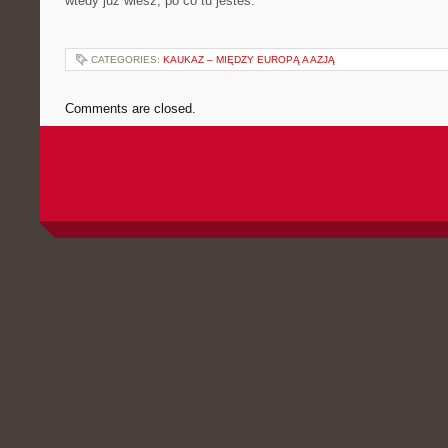
wtedy już wiesz, po co tu jesteś.
CATEGORIES:
KAUKAZ – MIĘDZY EUROPĄ A AZJĄ
Comments are closed.