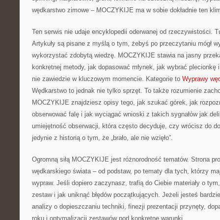
wędkarstwo zimowe – MOCZYKIJE ma w sobie dokładnie ten klim
Ten serwis nie udaje encyklopedii oderwanej od rzeczywistości. Tu
Artykuły są pisane z myślą o tym, żebyś po przeczytaniu mógł wy
wykorzystać zdobytą wiedzę. MOCZYKIJE stawia na jasny przekaz
konkretnej metody, jak dopasować młynek, jak wybrać plecionkę 
nie zawiedzie w kluczowym momencie. Kategorie to
Wyprawy węd
Wędkarstwo to jednak nie tylko sprzęt. To także rozumienie zach
MOCZYKIJE znajdziesz opisy tego, jak szukać górek, jak rozpoz
obserwować falę i jak wyciągać wnioski z takich sygnałów jak del
umiejętność obserwacji, która często decyduje, czy wrócisz do 
jedynie z historią o tym, że „brało, ale nie wzięło”.
Ogromną siłą MOCZYKIJE jest różnorodność tematów. Strona pro
wędkarskiego świata – od podstaw, po tematy dla tych, którzy maj
wypraw. Jeśli dopiero zaczynasz, trafią do Ciebie materiały o ty
zestaw i jak uniknąć błędów początkujących. Jeżeli jesteś bardzi
analizy o dopieszczaniu techniki, finezji prezentacji przynęty, d
roku i optymalizacji zestawów pod konkretne warunki.