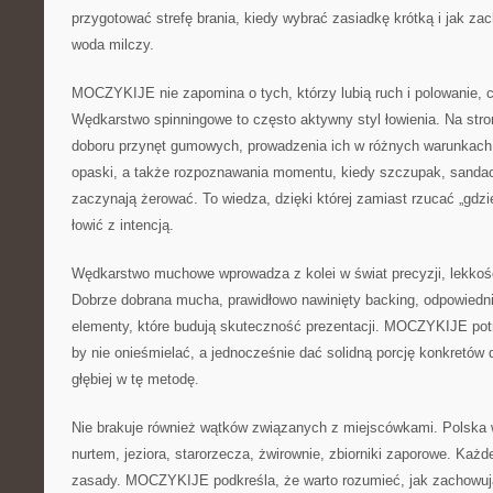
przygotować strefę brania, kiedy wybrać zasiadkę krótką i jak za
woda milczy.
MOCZYKIJE nie zapomina o tych, którzy lubią ruch i polowanie, cz
Wędkarstwo spinningowe to często aktywny styl łowienia. Na stro
doboru przynęt gumowych, prowadzenia ich w różnych warunkach, 
opaski, a także rozpoznawania momentu, kiedy szczupak, sanda
zaczynają żerować. To wiedza, dzięki której zamiast rzucać „gdz
łowić z intencją.
Wędkarstwo muchowe wprowadza z kolei w świat precyzji, lekkości
Dobrze dobrana mucha, prawidłowo nawinięty backing, odpowiednie 
elementy, które budują skuteczność prezentacji. MOCZYKIJE potr
by nie onieśmielać, a jednocześnie dać solidną porcję konkretów 
głębiej w tę metodę.
Nie brakuje również wątków związanych z miejscówkami. Polska 
nurtem, jeziora, starorzecza, żwirownie, zbiorniki zaporowe. Każ
zasady. MOCZYKIJE podkreśla, że warto rozumieć, jak zachowują