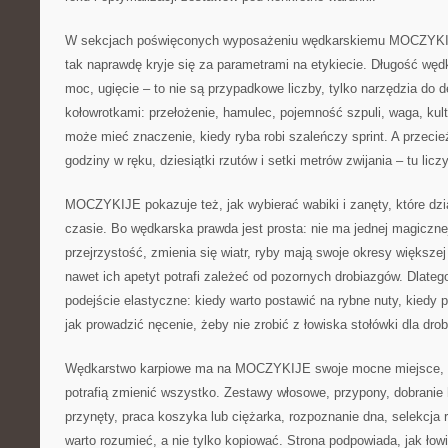
W sekcjach poświęconych wyposażeniu wędkarskiemu MOCZYKI
tak naprawdę kryje się za parametrami na etykiecie. Długość wędk
moc, ugięcie – to nie są przypadkowe liczby, tylko narzędzia do d
kołowrotkami: przełożenie, hamulec, pojemność szpuli, waga, kult
może mieć znaczenie, kiedy ryba robi szaleńczy sprint. A przeci
godziny w ręku, dziesiątki rzutów i setki metrów zwijania – tu licz
MOCZYKIJE pokazuje też, jak wybierać wabiki i zanęty, które dzi
czasie. Bo wędkarska prawda jest prosta: nie ma jednej magicznej
przejrzystość, zmienia się wiatr, ryby mają swoje okresy większej
nawet ich apetyt potrafi zależeć od pozornych drobiazgów. Dlateg
podejście elastyczne: kiedy warto postawić na rybne nuty, kiedy 
jak prowadzić nęcenie, żeby nie zrobić z łowiska stołówki dla drob
Wędkarstwo karpiowe ma na MOCZYKIJE swoje mocne miejsce, bo
potrafią zmienić wszystko. Zestawy włosowe, przypony, dobranie
przynęty, praca koszyka lub ciężarka, rozpoznanie dna, selekcja ry
warto rozumieć, a nie tylko kopiować. Strona podpowiada, jak łowi