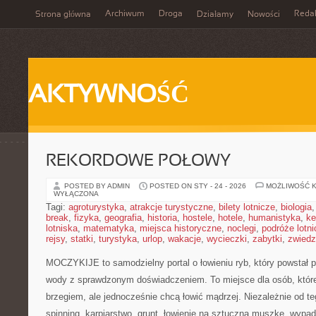
Archiwum
Droga
Reda
Strona główna
Działamy
Nowości
AKTYWNOŚĆ
REKORDOWE POŁOWY
POSTED BY ADMIN
POSTED ON STY - 24 - 2026
MOŻLIWOŚĆ 
WYŁĄCZONA
Tagi:
agroturystyka
,
atrakcje turystyczne
,
bilety lotnicze
,
biologia
break
,
fizyka
,
geografia
,
historia
,
hostele
,
hotele
,
humanistyka
,
ke
lotniska
,
matematyka
,
miejsca historyczne
,
noclegi
,
podróże lotn
rejsy
,
statki
,
turystyka
,
urlop
,
wakacje
,
wycieczki
,
zabytki
,
zwiedz
MOCZYKIJE to samodzielny portal o łowieniu ryb, który powstał p
wody z sprawdzonym doświadczeniem. To miejsce dla osób, które
brzegiem, ale jednocześnie chcą łowić mądrzej. Niezależnie od te
spinning, karpiarstwo, grunt, łowienie na sztuczną muszkę, wypa