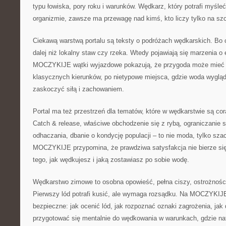
typu łowiska, pory roku i warunków. Wędkarz, który potrafi myśl
organizmie, zawsze ma przewagę nad kimś, kto liczy tylko na sz
Ciekawą warstwą portalu są teksty o podróżach wędkarskich. Bo
dalej niż lokalny staw czy rzeka. Wtedy pojawiają się marzenia 
MOCZYKIJE wątki wyjazdowe pokazują, że przygoda może mieć w
klasycznych kierunków, po nietypowe miejsca, gdzie woda wygląda
zaskoczyć siłą i zachowaniem.
Portal ma też przestrzeń dla tematów, które w wędkarstwie są cor
Catch & release, właściwe obchodzenie się z rybą, ograniczanie s
odhaczania, dbanie o kondycję populacji – to nie moda, tylko sza
MOCZYKIJE przypomina, że prawdziwa satysfakcja nie bierze się 
tego, jak wędkujesz i jaką zostawiasz po sobie wodę.
Wędkarstwo zimowe to osobna opowieść, pełna ciszy, ostrożności
Pierwszy lód potrafi kusić, ale wymaga rozsądku. Na MOCZYKIJE
bezpieczne: jak ocenić lód, jak rozpoznać oznaki zagrożenia, jak 
przygotować się mentalnie do wędkowania w warunkach, gdzie na