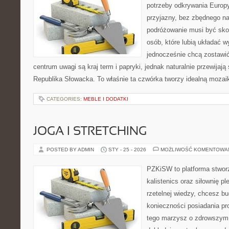
potrzeby odkrywania Europ
przyjazny, bez zbędnego na
podróżowanie musi być sko
osób, które lubią układać w
jednocześnie chcą zostawi
centrum uwagi są kraj term i papryki, jednak naturalnie przewijają
Republika Słowacka. To właśnie ta czwórka tworzy idealną mozaik
CATEGORIES:
MEBLE I DODATKI
JOGA I STRETCHING
POSTED BY ADMIN
STY - 25 - 2026
MOŻLIWOŚĆ KOMENTOWA
PZKiSW to platforma stworz
kalistenics oraz siłownię p
rzetelnej wiedzy, chcesz 
konieczności posiadania pro
tego marzysz o zdrowszym c