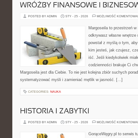
WRÓŻBY FINANSOWE I BIZNESO
POSTED BY ADMIN
STY - 25 - 2026
MOŻLIWOŚĆ KOMENTOWA
Margoseila to przestrzeń w 
odkrywasz własne wnętrze n
powstał z myślą o tym, aby
kim jesteś, jak czujesz, c
iść. Jeśli kiedykolwiek mia
codzienności brakuje Ci chw
Margoseila jest dla Ciebie. To nie jest kolejna zbiór suchych porad
systematyzować myśli i zamieniać mętlik w jasność. […]
CATEGORIES:
NAUKA
HISTORIA I ZABYTKI
POSTED BY ADMIN
STY - 25 - 2026
MOŻLIWOŚĆ KOMENTOWA
GorąceWęgry.pl to serwis tu