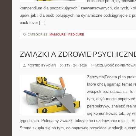
dokładnie po to, by prowadz
kompendium dla początkujących i zaawansowanych, dla tych, któr
upów, jak i dla osób polujących na dynamiczne podciągnięcie z p
back lever […]
CATEGORIES:
MANICURE I PEDICURE
ZWIĄZKI A ZDROWIE PSYCHICZN
POSTED BY ADMIN
STY - 24 - 2026
MOŻLIWOŚĆ KOMENTOWA
ZatrzymajFaceta.pl to prakt
które chcą ogarnąć temat r
związek bez udawania. To 
tym, abyś mogła popatrzeć 
perspektywy, znaleźć real
się komunikować tak, by wię
tygodniach. Polecamy Związki toksyczne i uzdrawianie relacji i R
Strona skupia się na tym, co naprawdę przyciąga w relacji: auten