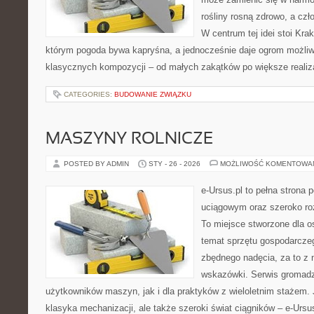
rośliny rosną zdrowo, a cz
W centrum tej idei stoi Krak
którym pogoda bywa kapryśna, a jednocześnie daje ogrom możliw
klasycznych kompozycji – od małych zakątków po większe realiz
CATEGORIES:
BUDOWANIE ZWIĄZKU
MASZYNY ROLNICZE
POSTED BY ADMIN
STY - 26 - 2026
MOŻLIWOŚĆ KOMENTOWA
e-Ursus.pl to pełna stron
uciągowym oraz szeroko roz
To miejsce stworzone dla 
temat sprzętu gospodarcze
zbędnego nadęcia, za to z 
wskazówki. Serwis gromadz
użytkowników maszyn, jak i dla praktyków z wieloletnim stażem. J
klasyka mechanizacji, ale także szeroki świat ciągników – e-Urs