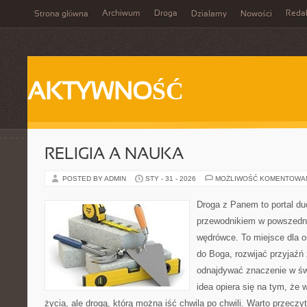
Archiwum
Droga
Reda
Strona główna
Działamy
Nowości
AKTYWNOŚĆ
RELIGIA A NAUKA
POSTED BY ADMIN
STY - 31 - 2026
MOŻLIWOŚĆ KOMENTOWA
Droga z Panem to portal d
przewodnikiem w powszedni
wędrówce. To miejsce dla os
do Boga, rozwijać przyjaźń
odnajdywać znaczenie w świ
idea opiera się na tym, że 
życia, ale drogą, którą można iść chwila po chwili. Warto przeczy