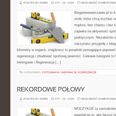
POSTED BY ADMIN
STY - 24 - 2026
MOŻLIWOŚĆ KOMENTOWA
Bieganiewwarszawie.pl to 
osób, które chcą truchtać w 
mądrze, bez chaosu i bez ko
zajawka na aktywność spot
praktycznym. Niezależnie o
zaczynasz przygodę z bieg
kilometry w nogach, znajdziesz tu poradniki pomagające poprawić
regenerację i zbudować sportową pewność. Ciekawe kategorie to 
treningowe i Regeneracja […]
CATEGORIES:
FOTOGRAFIA I INSPIRACJE PODRÓŻNICZE
REKORDOWE POŁOWY
POSTED BY ADMIN
STY - 24 - 2026
MOŻLIWOŚĆ KOMENTOWA
MOCZYKIJE to samodzielny p
powstał po to, aby łączyć 