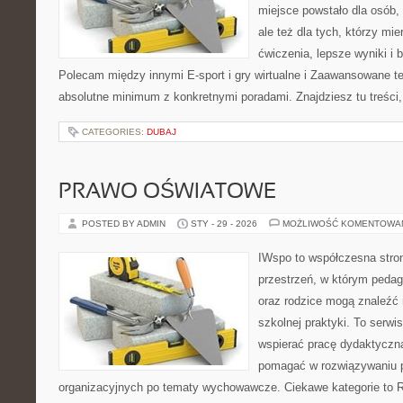
miejsce powstało dla osób, 
ale też dla tych, którzy m
ćwiczenia, lepsze wyniki i 
Polecam między innymi E-sport i gry wirtualne i Zaawansowane tec
absolutne minimum z konkretnymi poradami. Znajdziesz tu treści,
CATEGORIES:
DUBAJ
PRAWO OŚWIATOWE
POSTED BY ADMIN
STY - 29 - 2026
MOŻLIWOŚĆ KOMENTOWA
IWspo to współczesna stro
przestrzeń, w którym pedago
oraz rodzice mogą znaleźć 
szkolnej praktyki. To serwi
wspierać pracę dydaktyczną
pomagać w rozwiązywaniu 
organizacyjnych po tematy wychowawcze. Ciekawe kategorie to R