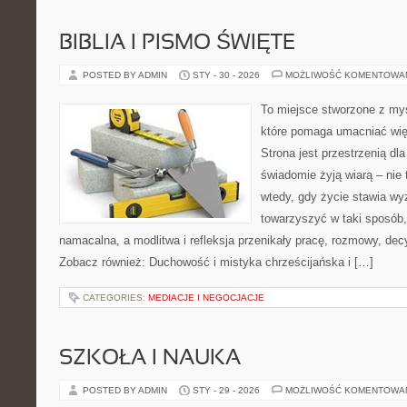
BIBLIA I PISMO ŚWIĘTE
POSTED BY ADMIN
STY - 30 - 2026
MOŻLIWOŚĆ KOMENTOWA
To miejsce stworzone z myś
które pomaga umacniać wię
Strona jest przestrzenią dla
świadomie żyją wiarą – nie 
wtedy, gdy życie stawia wyz
towarzyszyć w taki sposób
namacalna, a modlitwa i refleksja przenikały pracę, rozmowy, decy
Zobacz również: Duchowość i mistyka chrześcijańska i […]
CATEGORIES:
MEDIACJE I NEGOCJACJE
SZKOŁA I NAUKA
POSTED BY ADMIN
STY - 29 - 2026
MOŻLIWOŚĆ KOMENTOWA