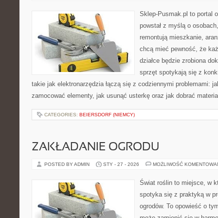
Sklep-Pusmak.pl to portal o
powstał z myślą o osobach
remontują mieszkanie, aran
chcą mieć pewność, że ka
działce będzie zrobiona dok
sprzęt spotykają się z kon
takie jak elektronarzędzia łączą się z codziennymi problemami: j
zamocować elementy, jak usunąć usterkę oraz jak dobrać materia
CATEGORIES:
BEIERSDORF (NIEMCY)
ZAKŁADANIE OGRODU
POSTED BY ADMIN
STY - 27 - 2026
MOŻLIWOŚĆ KOMENTOWA
Świat roślin to miejsce, w k
spotyka się z praktyką w pr
ogrodów. To opowieść o ty
może zamienić się w harmon