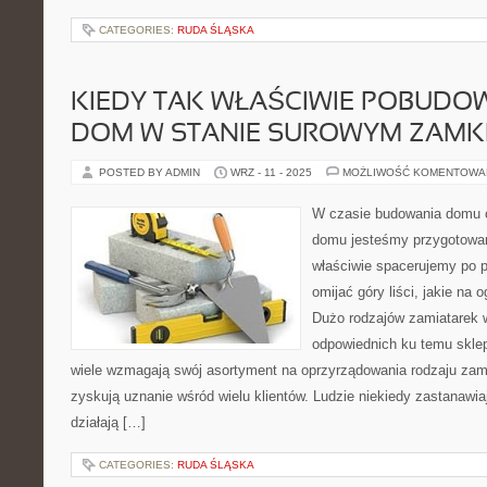
CATEGORIES:
RUDA ŚLĄSKA
KIEDY TAK WŁAŚCIWIE POBUDO
DOM W STANIE SUROWYM ZAMK
POSTED BY ADMIN
WRZ - 11 - 2025
MOŻLIWOŚĆ KOMENTOWA
W czasie budowania domu 
domu jesteśmy przygotowan
właściwie spacerujemy po p
omijać góry liści, jakie na o
Dużo rodzajów zamiatarek 
odpowiednich ku temu sklep
wiele wzmagają swój asortyment na oprzyrządowania rodzaju zami
zyskują uznanie wśród wielu klientów. Ludzie niekiedy zastanawiaj
działają […]
CATEGORIES:
RUDA ŚLĄSKA