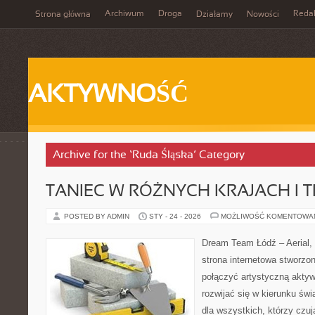
Archiwum
Droga
Reda
Strona główna
Działamy
Nowości
AKTYWNOŚĆ
Archive for the ‘Ruda Śląska’ Category
TANIEC W RÓŻNYCH KRAJACH I 
POSTED BY ADMIN
STY - 24 - 2026
MOŻLIWOŚĆ KOMENTOWA
Dream Team Łódź – Aerial, 
strona internetowa stworzon
połączyć artystyczną aktyw
rozwijać się w kierunku świ
dla wszystkich, którzy czuj