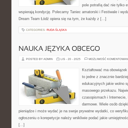
pole potrafią dać nie tylko e
wspierają kondycję. Polecamy Taniec amatorski i Festiwale i wyd
Dream Team Łódź opiera się na tym, że każdy z […]
CATEGORIES:
RUDA ŚLĄSKA
NAUKA JĘZYKA OBCEGO
POSTED BY ADMIN
LIS - 20 - 2025
MOŻLIWOŚĆ KOMENTOWAN
Kształtować ma obowiązek 
to jedne z znacznie bardzie
edukacyjnych jakie wolno 
masowego przekazu. Najwięc
czasopismach i Internecie, 
darmowe. Wiele osób dzięki
pieniądze i może wydać je na swoje prywatne wydatki, co weryfiku
ogłoszeniu o korepetycje należy wnikliwie podać jakie umiejętnośc
[…]