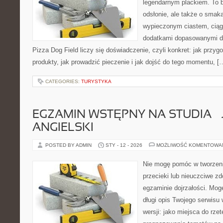
legendarnym plackiem. To b
odsłonie, ale także o smaka
wypieczonym ciastem, ciąg
dodatkami dopasowanymi do
Pizza Dog Field liczy się doświadczenie, czyli konkret: jak przyg
produkty, jak prowadzić pieczenie i jak dojść do tego momentu, [
CATEGORIES:
TURYSTYKA
EGZAMIN WSTĘPNY NA STUDIA – 
ANGIELSKI
POSTED BY ADMIN
STY - 12 - 2026
MOŻLIWOŚĆ KOMENTOWA
Nie mogę pomóc w tworzeniu
przecieki lub nieuczciwe z
egzaminie dojrzałości. Mog
długi opis Twojego serwisu 
wersji: jako miejsca do rze