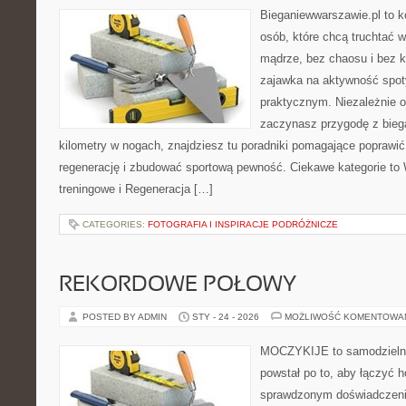
Bieganiewwarszawie.pl to 
osób, które chcą truchtać w 
mądrze, bez chaosu i bez ko
zajawka na aktywność spot
praktycznym. Niezależnie o
zaczynasz przygodę z bieg
kilometry w nogach, znajdziesz tu poradniki pomagające poprawić
regenerację i zbudować sportową pewność. Ciekawe kategorie to 
treningowe i Regeneracja […]
CATEGORIES:
FOTOGRAFIA I INSPIRACJE PODRÓŻNICZE
REKORDOWE POŁOWY
POSTED BY ADMIN
STY - 24 - 2026
MOŻLIWOŚĆ KOMENTOWA
MOCZYKIJE to samodzielny p
powstał po to, aby łączyć 
sprawdzonym doświadczenie