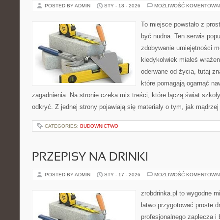
POSTED BY ADMIN
STY - 18 - 2026
MOŻLIWOŚĆ KOMENTOWA
To miejsce powstało z prost
być nudna. Ten serwis pop
zdobywanie umiejętności m
kiedykolwiek miałeś wrażen
oderwane od życia, tutaj z
które pomagają ogarnąć naw
zagadnienia. Na stronie czeka mix treści, które łączą świat szko
odkryć. Z jednej strony pojawiają się materiały o tym, jak mądrze
CATEGORIES:
BUDOWNICTWO
PRZEPISY NA DRINKI
POSTED BY ADMIN
STY - 17 - 2026
MOŻLIWOŚĆ KOMENTOWA
zrobdrinka.pl to wygodne mi
łatwo przygotować proste d
profesjonalnego zaplecza i