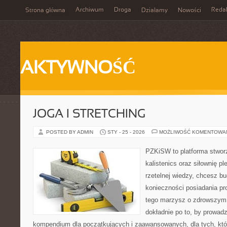
Archiwum
Droga
Reda
Strona główna
Działamy
Nowości
AKTYWNOŚĆ
JOGA I STRETCHING
POSTED BY ADMIN
STY - 25 - 2026
MOŻLIWOŚĆ KOMENTOWA
PZKiSW to platforma stworz
kalistenics oraz siłownię p
rzetelnej wiedzy, chcesz 
konieczności posiadania pro
tego marzysz o zdrowszym c
dokładnie po to, by prowadz
kompendium dla początkujących i zaawansowanych, dla tych, któr