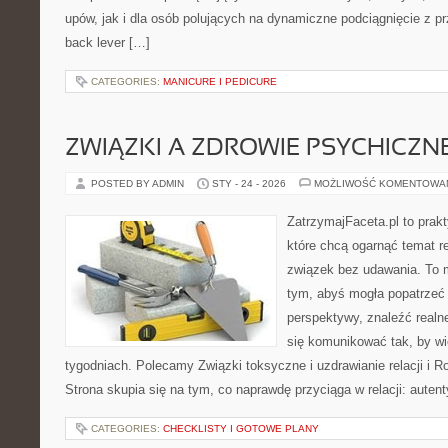
upów, jak i dla osób polujących na dynamiczne podciągnięcie z p
back lever […]
CATEGORIES:
MANICURE I PEDICURE
ZWIĄZKI A ZDROWIE PSYCHICZN
POSTED BY ADMIN
STY - 24 - 2026
MOŻLIWOŚĆ KOMENTOWA
ZatrzymajFaceta.pl to prakt
które chcą ogarnąć temat r
związek bez udawania. To 
tym, abyś mogła popatrzeć 
perspektywy, znaleźć real
się komunikować tak, by wię
tygodniach. Polecamy Związki toksyczne i uzdrawianie relacji i R
Strona skupia się na tym, co naprawdę przyciąga w relacji: auten
CATEGORIES:
CHECKLISTY I GOTOWE PLANY