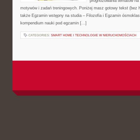
prognozowania tematów na 
motywów i zadań treningowych. Poniżej masz gotowy tekst (bez 
także Egzamin wstępny na studia – Filozofia i Egzamin ósmoklasi
kompendium nauki pod egzamin […]
CATEGORIES:
SMART HOME I TECHNOLOGIE W NIERUCHOMOŚCIACH