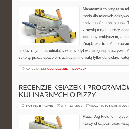
Mammamia to przyjazne mie
moda dla młodych odkrywcó
codziennością opiekunów. T
z myślą o tych, którzy chcą
pociechy praktycznie, a je
Znajdziesz tu treści o ubra
ale też o tym, jak odnaleźć własny styl w zabieganej rzeczywist
szkołą, pracą, spacerem, zakupami i chwilą tylko dla siebie. Kate
CATEGORIES:
ODCHUDZANIE I REDUKCJA
RECENZJE KSIĄŻEK I PROGRAMÓ
KULINARNYCH O PIZZY
POSTED BY ADMIN
STY - 13 - 2026
MOŻLIWOŚĆ KOMENTOWA
Pizza Dog Field to miejsce 
którzy chcą poznawać wszy