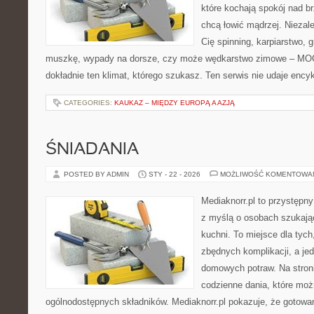
które kochają spokój nad b
chcą łowić mądrzej. Niezale
Cię spinning, karpiarstwo, 
muszkę, wypady na dorsze, czy może wędkarstwo zimowe – M
dokładnie ten klimat, którego szukasz. Ten serwis nie udaje ency
CATEGORIES:
KAUKAZ – MIĘDZY EUROPĄ A AZJĄ
ŚNIADANIA
POSTED BY ADMIN
STY - 22 - 2026
MOŻLIWOŚĆ KOMENTOWA
Mediaknorr.pl to przystępny
z myślą o osobach szukają
kuchni. To miejsce dla tyc
zbędnych komplikacji, a je
domowych potraw. Na stroni
codzienne dania, które mo
ogólnodostępnych składników. Mediaknorr.pl pokazuje, że gotowa