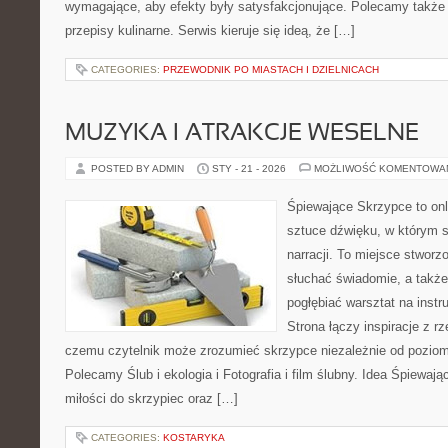
wymagające, aby efekty były satysfakcjonujące. Polecamy także
przepisy kulinarne. Serwis kieruje się ideą, że […]
CATEGORIES:
PRZEWODNIK PO MIASTACH I DZIELNICACH
MUZYKA I ATRAKCJE WESELNE
POSTED BY ADMIN
STY - 21 - 2026
MOŻLIWOŚĆ KOMENTOWA
Śpiewające Skrzypce to onl
sztuce dźwięku, w którym s
narracji. To miejsce stworz
słuchać świadomie, a także 
pogłębiać warsztat na ins
Strona łączy inspiracje z rz
czemu czytelnik może zrozumieć skrzypce niezależnie od pozio
Polecamy Ślub i ekologia i Fotografia i film ślubny. Idea Śpiewaj
miłości do skrzypiec oraz […]
CATEGORIES:
KOSTARYKA