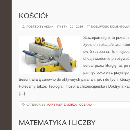
KOŚCIÓŁ
POSTED BY ADMIN
STY - 20 - 2026
MOŻLIWOŚĆ KOMENTOWA
Szczepan.org.pl to przestr
życiu chrześcijaństwa, któr
św. Szczepana. To miejsce 
chcą świadomie przeżywać 
serca, przez liturgię, aż p
pamięć pokoleń z przystępn
treści trafiają zarówno do aktywnych parafian, jak i do tych, którz
Polecamy także: Teologia i filozofia chrześcijańska i Doktryna ka
[…]
CATEGORIES:
RARYTASY Z MORZA I OCEANU
MATEMATYKA I LICZBY