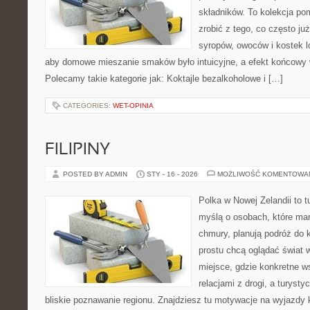
składników. To kolekcja pom
zrobić z tego, co często ju
syropów, owoców i kostek l
aby domowe mieszanie smaków było intuicyjne, a efekt końcowy w
Polecamy takie kategorie jak: Koktajle bezalkoholowe i […]
CATEGORIES:
WET-OPINIA
FILIPINY
POSTED BY ADMIN
STY - 16 - 2026
MOŻLIWOŚĆ KOMENTOWA
Polka w Nowej Zelandii to 
myślą o osobach, które marz
chmury, planują podróż do 
prostu chcą oglądać świat 
miejsce, gdzie konkretne w
relacjami z drogi, a turyst
bliskie poznawanie regionu. Znajdziesz tu motywacje na wyjazdy kr