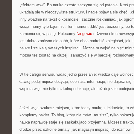
„efektem wow”. Bo nauka często zaczyna się od pytania. Ktoś prz
układają się w nieoczywiste struktury, i nagle pojawia się chęć: „
inny wpadnie na tekst o kosmosie i zacznie rozkminiać, jak ogrom
wciąż mamy tyle tajemnic. Ten moment „klik” jest bezcenny, bo t
zamienia się w pasję. Polecamy
Niegowic
i Dziwne i kontrowersyj
jest dobra zarówno dla osób, które chcą nadrobić zaległości, jak i 
naukę i szukają świeżych inspiracji. Można tu wejść na pięć minut
można też zostać na dłużej i zanurzyć się w bardziej rozbudowa
W tle całego serwisu widać jedno przesłanie: wiedza daje wolnoś
łatwiej podejmujesz decyzje, oceniasz informacje, nie dajesz się 
wspiera więc nie tylko szkolną edukację, ale też dojrzałe podejści
Jeżeli więc szukasz miejsca, które łączy naukę z lekkością, to wł
kompletny pakiet. To blog, który nie mówi „musisz”, tylko pokazuj
nauka naprawdę staje się zaskakująco przyjemna. Możesz trakto
drodze przez szkolne tematy, jak magazyn inspiracji do rozmów i p