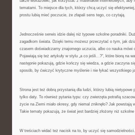
także wskazówki, jak korzystać z materiałów internetowych, aby 
tematami. To miejsce dla tych, którzy chcą uczyć się efektywniej,
prostu lubią mieć poczucie, że złapali sens tego, co czytają.
Jednocześnie serwis idzie dalej niż typowe szkolne poradniki. D
zagadkom świata. Dzięki temu możesz przeczytać o tym, jak dzia
czasem doświadczamy znajomego uczucia, albo co nauka mówi o
Pojawiają się też artykuły w stylu „a co jeśli…?”, które biorą na wa
następnie pokazują, gdzie kończy się wiedza, a gdzie zaczyna si
sposób, by ćwiczyć krytyczne myślenie i nie łykać wszystkiego ja
Strona jest też dobrą przystanią dla ludzi, którzy lubią nietypowe 
tylko daty. To również pytania typu: czy zwierzęta potrafią szaco
życie na Ziemi miało okresy, gdy niemal zniknęło? Jak powstają w
Takie tematy pokazują, że świat jest bardziej złożony niż szkolne s
W treściach widać też nacisk na to, by uczyć się samodzielności