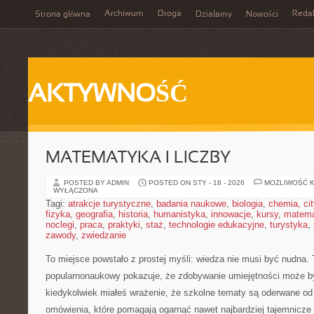
Archiwum
Droga
Reda
Strona główna
Działamy
Nowości
AKTYWNOŚĆ
MATEMATYKA I LICZBY
POSTED BY ADMIN
POSTED ON STY - 18 - 2026
MOŻLIWOŚĆ 
WYŁĄCZONA
Tagi:
atrakcje turystyczne
,
badania naukowe
,
biologia
,
chemia
,
ci
fizyka
,
geografia
,
historia
,
humanistyka
,
innowacje
,
kursy
,
matem
noclegi
,
praca
,
praktyki
,
staż
,
technologie edukacyjne
,
turystyka
,
zawody
,
zwiedzanie
To miejsce powstało z prostej myśli: wiedza nie musi być nudna. 
popularnonaukowy pokazuje, że zdobywanie umiejętności może by
kiedykolwiek miałeś wrażenie, że szkolne tematy są oderwane od ż
omówienia, które pomagają ogarnąć nawet najbardziej tajemnicze