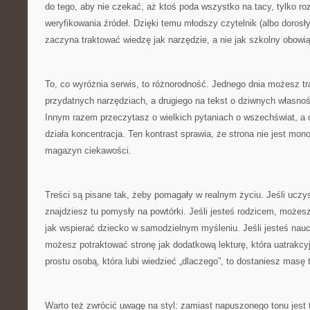
do tego, aby nie czekać, aż ktoś poda wszystko na tacy, tylko ro
weryfikowania źródeł. Dzięki temu młodszy czytelnik (albo dorosły
zaczyna traktować wiedzę jak narzędzie, a nie jak szkolny obowi
To, co wyróżnia serwis, to różnorodność. Jednego dnia możesz tra
przydatnych narzędziach, a drugiego na tekst o dziwnych własnoś
Innym razem przeczytasz o wielkich pytaniach o wszechświat, a c
działa koncentracja. Ten kontrast sprawia, że strona nie jest mono
magazyn ciekawości.
Treści są pisane tak, żeby pomagały w realnym życiu. Jeśli uczy
znajdziesz tu pomysły na powtórki. Jeśli jesteś rodzicem, możes
jak wspierać dziecko w samodzielnym myśleniu. Jeśli jesteś nau
możesz potraktować stronę jak dodatkową lekturę, która uatrakcyjni
prostu osobą, która lubi wiedzieć „dlaczego”, to dostaniesz masę
Warto też zwrócić uwagę na styl: zamiast napuszonego tonu jest t