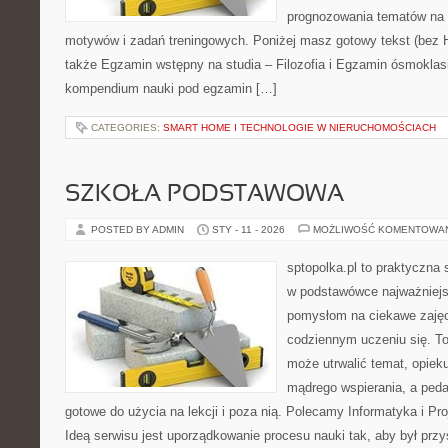
prognozowania tematów na 
motywów i zadań treningowych. Poniżej masz gotowy tekst (bez 
także Egzamin wstępny na studia – Filozofia i Egzamin ósmoklasi
kompendium nauki pod egzamin […]
CATEGORIES:
SMART HOME I TECHNOLOGIE W NIERUCHOMOŚCIACH
SZKOŁA PODSTAWOWA
POSTED BY ADMIN
STY - 11 - 2026
MOŻLIWOŚĆ KOMENTOWA
sptopolka.pl to praktyczna
w podstawówce najważniejs
pomysłom na ciekawe zaję
codziennym uczeniu się. T
może utrwalić temat, opiek
mądrego wspierania, a peda
gotowe do użycia na lekcji i poza nią. Polecamy Informatyka i Pro
Ideą serwisu jest uporządkowanie procesu nauki tak, aby był prz