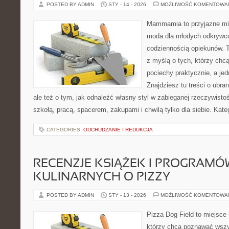
POSTED BY ADMIN
STY - 14 - 2026
MOŻLIWOŚĆ KOMENTOWA
Mammamia to przyjazne mie
moda dla młodych odkrywcó
codziennością opiekunów. T
z myślą o tych, którzy chcą
pociechy praktycznie, a je
Znajdziesz tu treści o ubra
ale też o tym, jak odnaleźć własny styl w zabieganej rzeczywist
szkołą, pracą, spacerem, zakupami i chwilą tylko dla siebie. Kate
CATEGORIES:
ODCHUDZANIE I REDUKCJA
RECENZJE KSIĄŻEK I PROGRAMÓ
KULINARNYCH O PIZZY
POSTED BY ADMIN
STY - 13 - 2026
MOŻLIWOŚĆ KOMENTOWA
Pizza Dog Field to miejsce 
którzy chcą poznawać wszy