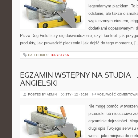
legendarnym plackiem. To b
odsłonie, ale także o smaka
wypieczonym ciastem, ciąg
dodatkami dopasowanymi do
Pizza Dog Field liczy się doświadczenie, czyli konkret: jak przyg
produkty, jak prowadzić pieczenie i jak dojść do tego momentu, [
CATEGORIES:
TURYSTYKA
EGZAMIN WSTĘPNY NA STUDIA – 
ANGIELSKI
POSTED BY ADMIN
STY - 12 - 2026
MOŻLIWOŚĆ KOMENTOWA
Nie mogę pomóc w tworzeniu
przecieki lub nieuczciwe z
egzaminie dojrzałości. Mog
długi opis Twojego serwisu 
wersji: jako miejsca do rze