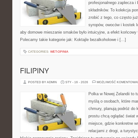
profesjonalnego zaplecza i
składników. To kolekcja pom
zrobić z tego, co często ju
syropów, owoców i kostek l
aby domowe mieszanie smaków było intuicyjne, a efekt końcowy w
Polecamy takie kategorie jak: Koktajle bezalkoholowe i […]
CATEGORIES:
WET-OPINIA
FILIPINY
POSTED BY ADMIN
STY - 16 - 2026
MOŻLIWOŚĆ KOMENTOWA
Polka w Nowej Zelandii to 
myślą o osobach, które marz
chmury, planują podróż do 
prostu chcą oglądać świat 
miejsce, gdzie konkretne w
relacjami z drogi, a turyst