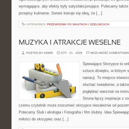
wymagające, aby efekty były satysfakcjonujące. Polecamy także
przepisy kulinarne. Serwis kieruje się ideą, że […]
CATEGORIES:
PRZEWODNIK PO MIASTACH I DZIELNICACH
MUZYKA I ATRAKCJE WESELNE
POSTED BY ADMIN
STY - 21 - 2026
MOŻLIWOŚĆ KOMENTOWA
Śpiewające Skrzypce to onl
sztuce dźwięku, w którym s
narracji. To miejsce stworz
słuchać świadomie, a także 
pogłębiać warsztat na ins
Strona łączy inspiracje z rz
czemu czytelnik może zrozumieć skrzypce niezależnie od pozio
Polecamy Ślub i ekologia i Fotografia i film ślubny. Idea Śpiewaj
miłości do skrzypiec oraz […]