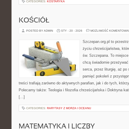
CATEGORIES:
KOSTARYKA
KOŚCIÓŁ
POSTED BY ADMIN
STY - 20 - 2026
MOŻLIWOŚĆ KOMENTOWA
Szczepan.org.pl to przestr
życiu chrześcijaństwa, któr
św. Szczepana. To miejsce 
chcą świadomie przeżywać 
serca, przez liturgię, aż p
pamięć pokoleń z przystępn
treści trafiają zarówno do aktywnych parafian, jak i do tych, którz
Polecamy także: Teologia i filozofia chrześcijańska i Doktryna ka
[…]
CATEGORIES:
RARYTASY Z MORZA I OCEANU
MATEMATYKA I LICZBY