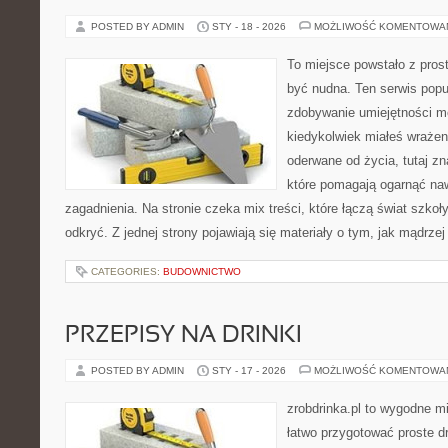
POSTED BY ADMIN
STY - 18 - 2026
MOŻLIWOŚĆ KOMENTOWA
To miejsce powstało z prost
być nudna. Ten serwis pop
zdobywanie umiejętności m
kiedykolwiek miałeś wrażen
oderwane od życia, tutaj z
które pomagają ogarnąć naw
zagadnienia. Na stronie czeka mix treści, które łączą świat szko
odkryć. Z jednej strony pojawiają się materiały o tym, jak mądrze
CATEGORIES:
BUDOWNICTWO
PRZEPISY NA DRINKI
POSTED BY ADMIN
STY - 17 - 2026
MOŻLIWOŚĆ KOMENTOWA
zrobdrinka.pl to wygodne mi
łatwo przygotować proste d