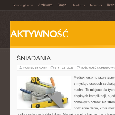
Archiwum
Droga
Reda
Strona główna
Działamy
Nowości
AKTYWNOŚĆ
ŚNIADANIA
POSTED BY ADMIN
STY - 22 - 2026
MOŻLIWOŚĆ KOMENTOWA
Mediaknorr.pl to przystępny
z myślą o osobach szukają
kuchni. To miejsce dla tyc
zbędnych komplikacji, a je
domowych potraw. Na stroni
codzienne dania, które mo
ogólnodostępnych składników. Mediaknorr.pl pokazuje, że gotowa