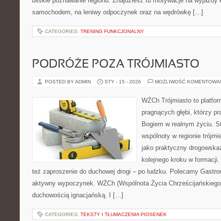
bliskie poznawanie regionu. Znajdziesz tu motywacje na wyjazdy kr
samochodem, na leniwy odpoczynek oraz na wędrówkę […]
CATEGORIES:
TRENING FUNKCJONALNY
PODRÓŻE POZA TRÓJMIASTO
POSTED BY ADMIN
STY - 15 - 2026
MOŻLIWOŚĆ KOMENTOWA
WŻCh Trójmiasto to platfor
pragnących głębi, którzy pr
Bogiem w realnym życiu. St
wspólnoty w regionie trójm
jako praktyczny drogowska
kolejnego kroku w formacji. 
też zaproszenie do duchowej drogi – po ludzku. Polecamy Gastr
aktywny wypoczynek. WŻCh (Wspólnota Życia Chrześcijańskiego)
duchowością ignacjańską. I […]
CATEGORIES:
TEKSTY I TŁUMACZENIA PIOSENEK