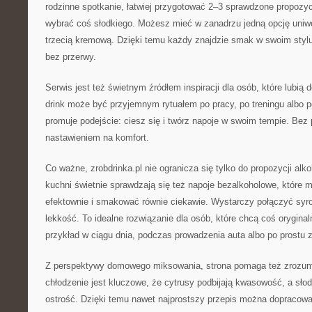
rodzinne spotkanie, łatwiej przygotować 2–3 sprawdzone propozyc
wybrać coś słodkiego. Możesz mieć w zanadrzu jedną opcję uniwer
trzecią kremową. Dzięki temu każdy znajdzie smak w swoim styl
bez przerwy.
Serwis jest też świetnym źródłem inspiracji dla osób, które lubią
drink może być przyjemnym rytuałem po pracy, po treningu albo 
promuje podejście: ciesz się i twórz napoje w swoim tempie. Bez p
nastawieniem na komfort.
Co ważne, zrobdrinka.pl nie ogranicza się tylko do propozycji a
kuchni świetnie sprawdzają się też napoje bezalkoholowe, które
efektownie i smakować równie ciekawie. Wystarczy połączyć syro
lekkość. To idealne rozwiązanie dla osób, które chcą coś oryginal
przykład w ciągu dnia, podczas prowadzenia auta albo po prostu 
Z perspektywy domowego miksowania, strona pomaga też zrozumi
chłodzenie jest kluczowe, że cytrusy podbijają kwasowość, a sło
ostrość. Dzięki temu nawet najprostszy przepis można dopracować