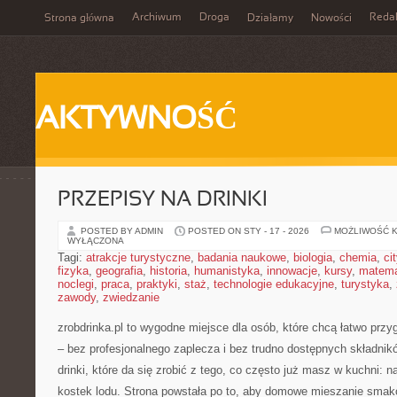
Archiwum
Droga
Reda
Strona główna
Działamy
Nowości
AKTYWNOŚĆ
PRZEPISY NA DRINKI
POSTED BY ADMIN
POSTED ON STY - 17 - 2026
MOŻLIWOŚĆ 
WYŁĄCZONA
Tagi:
atrakcje turystyczne
,
badania naukowe
,
biologia
,
chemia
,
ci
fizyka
,
geografia
,
historia
,
humanistyka
,
innowacje
,
kursy
,
matem
noclegi
,
praca
,
praktyki
,
staż
,
technologie edukacyjne
,
turystyka
,
zawody
,
zwiedzanie
zrobdrinka.pl to wygodne miejsce dla osób, które chcą łatwo przy
– bez profesjonalnego zaplecza i bez trudno dostępnych składnik
drinki, które da się zrobić z tego, co często już masz w kuchni: 
kostek lodu. Strona powstała po to, aby domowe mieszanie smaków