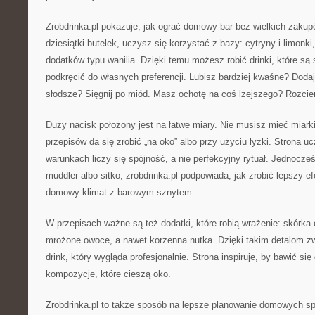
Zrobdrinka.pl pokazuje, jak ograć domowy bar bez wielkich zaku
dziesiątki butelek, uczysz się korzystać z bazy: cytryny i limonki
dodatków typu wanilia. Dzięki temu możesz robić drinki, które są 
podkręcić do własnych preferencji. Lubisz bardziej kwaśne? Dodaj
słodsze? Sięgnij po miód. Masz ochotę na coś lżejszego? Rozci
Duży nacisk położony jest na łatwe miary. Nie musisz mieć miarki
przepisów da się zrobić „na oko” albo przy użyciu łyżki. Strona 
warunkach liczy się spójność, a nie perfekcyjny rytuał. Jednocześ
muddler albo sitko, zrobdrinka.pl podpowiada, jak zrobić lepszy ef
domowy klimat z barowym sznytem.
W przepisach ważne są też dodatki, które robią wrażenie: skórka cy
mrożone owoce, a nawet korzenna nutka. Dzięki takim detalom zw
drink, który wygląda profesjonalnie. Strona inspiruje, by bawić się
kompozycje, które cieszą oko.
Zrobdrinka.pl to także sposób na lepsze planowanie domowych sp