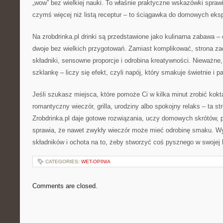
„wow” bez wielkiej nauki. To właśnie praktyczne wskazówki sprawia
czymś więcej niż listą receptur – to ściągawka do domowych ek
Na zrobdrinka.pl drinki są przedstawione jako kulinarna zabawa –
dwoje bez wielkich przygotowań. Zamiast komplikować, strona za
składniki, sensowne proporcje i odrobina kreatywności. Nieważn
szklankę – liczy się efekt, czyli napój, który smakuje świetnie i pa
Jeśli szukasz miejsca, które pomoże Ci w kilka minut zrobić kok
romantyczny wieczór, grilla, urodziny albo spokojny relaks – ta str
Zrobdrinka.pl daje gotowe rozwiązania, uczy domowych skrótów, p
sprawia, że nawet zwykły wieczór może mieć odrobinę smaku. Wy
składników i ochota na to, żeby stworzyć coś pysznego w swojej 
CATEGORIES:
WET-OPINIA
Comments are closed.