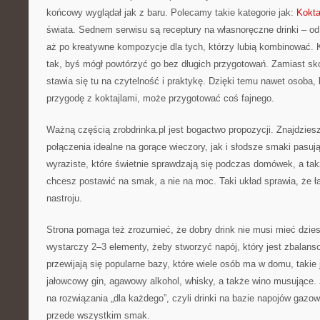
końcowy wyglądał jak z baru. Polecamy takie kategorie jak:
Kokta
świata. Sednem serwisu są receptury na własnoręczne drinki – od
aż po kreatywne kompozycje dla tych, którzy lubią kombinować. 
tak, byś mógł powtórzyć go bez długich przygotowań. Zamiast s
stawia się tu na czytelność i praktykę. Dzięki temu nawet osoba,
przygodę z koktajlami, może przygotować coś fajnego.
Ważną częścią zrobdrinka.pl jest bogactwo propozycji. Znajdziesz
połączenia idealne na gorące wieczory, jak i słodsze smaki pasują
wyraziste, które świetnie sprawdzają się podczas domówek, a tak
chcesz postawić na smak, a nie na moc. Taki układ sprawia, że 
nastroju.
Strona pomaga też zrozumieć, że dobry drink nie musi mieć dzies
wystarczy 2–3 elementy, żeby stworzyć napój, który jest zbalan
przewijają się popularne bazy, które wiele osób ma w domu, takie 
jałowcowy gin, agawowy alkohol, whisky, a także wino musujące.
na rozwiązania „dla każdego”, czyli drinki na bazie napojów gazow
przede wszystkim smak.