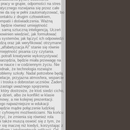
pracy w grupie, odporności na stres
tycznego rozwijania się przez całe
nie da się w pełni zautomatyzować, bo
ontaktu z drugim człowiekiem,
empatii i doświadczenia. Ważną
 będzie również umiejętność
 samą sztuczną inteligencją. Uczeń
powinien wiedzieć, jak formułować
a systemów, jak łączyć ich odpowiedzi
edzą oraz jak weryfikować otrzymane
„alfabetyzacja AI” stanie się równie
umiejętność pisania czy czytania.
 potrafi kreatywnie wykorzystywać
 narzędzia, będzie miała przewagę na
 w nauce i w codziennym życiu. Nie
ednak, że technologia rozwiąże
roblemy szkoły. Nadal potrzebne będą
elacje, przyjazna atmosfera, wsparcie
i troska o dobrostan uczniów. Żaden
 zastąpi uważnego spojrzenia
 który dostrzeże, że ktoś siedzi cicho,
 dzień, albo że konflikt w klasie
wy, a nie kolejnej prezentacji.
ego najważniejsze w edukacji
będzie mądre połączenie ludzkiej
 z cyfrowymi możliwościami. Na końcu
yć, że zmienia się również rola
i także muszą oswoić się z tym, że
 się inaczej niż kiedyś, korzystając z
tform i inteligentnych aplikacji. Od