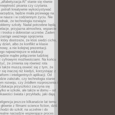
„alfabetyzacja AI” stanie się równie
umiejętność pisania czy czytania.
 potrafi kreatywnie wykorzystywać
 narzędzia, będzie miała przewagę na
 w nauce i w codziennym życiu. Nie
ednak, że technologia rozwiąże
roblemy szkoły. Nadal potrzebne będą
elacje, przyjazna atmosfera, wsparcie
i troska o dobrostan uczniów. Żaden
 zastąpi uważnego spojrzenia
 który dostrzeże, że ktoś siedzi cicho,
 dzień, albo że konflikt w klasie
wy, a nie kolejnej prezentacji.
ego najważniejsze w edukacji
będzie mądre połączenie ludzkiej
 z cyfrowymi możliwościami. Na końcu
yć, że zmienia się również rola
i także muszą oswoić się z tym, że
 się inaczej niż kiedyś, korzystając z
tform i inteligentnych aplikacji. Od
dzie zależało, czy technologia stanie
em rozwoju, czy źródłem rozproszenia i
Edukacja przyszłości zaczyna się
ylko w szkole, ale także w domu – od
kawości świata i przykładu, jaki dają
eligencja jeszcze kilkanaście lat temu
 głównie z filmami science fiction, dziś
hodzi do szkół, na uczelnie i do
ealne narzędzie wspierające proces