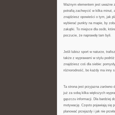
Ważnym elementem jest uważne zwi
potrafią zachwycić w kilka minut, 
znajdziesz opowieści o tym, jak p
wybierać punkty na mapie, by zoba
zakątki. To miejsce dla osób, któr
poczucie, że naprawdę tam byli.
Jeśli lubisz sport w naturze, trafi
także z wyprawami w stylu podróż 
znajdziesz coś dla siebie: pomysł
różnorodność, bo każdy ma inny sp
Ta strona jest przyjazna zarówno d
już za sobą kilka większych wypra
gąszczu informacji. Dla bardziej 
motywację. Często pojawiają się p
planować przejazdy i jak nie prze