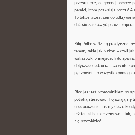
przestrzenie, od gorącej północy 
perełki, które pozwalają poczuć Aus
To także przestrzeń do odkrywania,
dać się zaskoczyć przez temperat
Siłą Polka w NZ są praktyczne tre
tematy takie jak budżet – czyli ja
wskazówki o miejscach do spania:
dotyczące jedzenia – co warto spr
pyszności. To wszystko pomaga uło
Blog jest też przewodnikiem po s
potrafią stresować. Pojawiają się 
ubezpieczenie, jak myśleć o kondy
też temat bezpieczeństwa – tak, a
się przewidzieć.