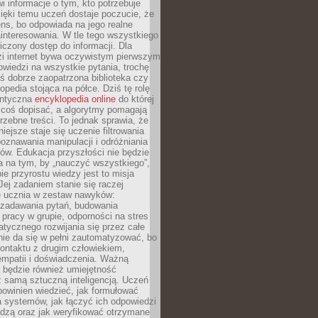
i informacje o tym, kto potrzebuje
ięki temu uczeń dostaje poczucie, że
ns, bo odpowiada na jego realne
ainteresowania. W tle tego wszystkiego
niczony dostęp do informacji. Dla
zi internet bywa oczywistym pierwszym
wiedzi na wszystkie pytania, trochę
yś dobrze zaopatrzona biblioteka czy
opedia stojąca na półce. Dziś tę rolę
antyczna
encyklopedia online
do której
coś dopisać, a algorytmy pomagają
rzebne treści. To jednak sprawia, że
iejsze staje się uczenie filtrowania
oznawania manipulacji i odróżniania
któw. Edukacja przyszłości nie będzie
a na tym, by „nauczyć wszystkiego”,
ie przyrostu wiedzy jest to misja
Jej zadaniem stanie się raczej
 ucznia w zestaw nawyków:
 zadawania pytań, budowania
pracy w grupie, odporności na stres
tycznego rozwijania się przez całe
nie da się w pełni zautomatyzować, bo
ontaktu z drugim człowiekiem,
empatii i doświadczenia. Ważną
 będzie również umiejętność
 samą sztuczną inteligencją. Uczeń
powinien wiedzieć, jak formułować
a systemów, jak łączyć ich odpowiedzi
edzą oraz jak weryfikować otrzymane