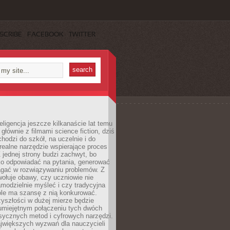
SCRIBE
FACEBOOK
TWITTER
eligencja jeszcze kilkanaście lat temu
 głównie z filmami science fiction, dziś
hodzi do szkół, na uczelnie i do
ealne narzędzie wspierające proces
 jednej strony budzi zachwyt, bo
ko odpowiadać na pytania, generować
magać w rozwiązywaniu problemów. Z
wołuje obawy, czy uczniowie nie
modzielnie myśleć i czy tradycyjna
óle ma szansę z nią konkurować.
yszłości w dużej mierze będzie
 umiejętnym połączeniu tych dwóch
sycznych metod i cyfrowych narzędzi.
jwiększych wyzwań dla nauczycieli