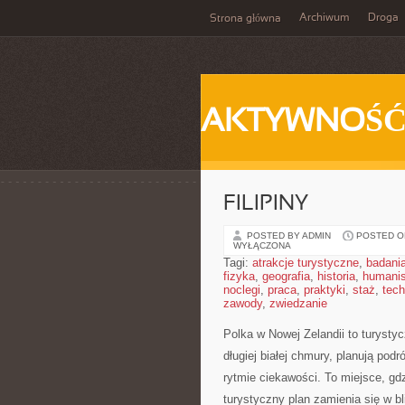
Archiwum
Droga
Strona główna
AKTYWNOŚ
FILIPINY
POSTED BY ADMIN
POSTED ON
WYŁĄCZONA
Tagi:
atrakcje turystyczne
,
badani
fizyka
,
geografia
,
historia
,
humani
noclegi
,
praca
,
praktyki
,
staż
,
tech
zawody
,
zwiedzanie
Polka w Nowej Zelandii to turysty
długiej białej chmury, planują pod
rytmie ciekawości. To miejsce, gdz
turystyczny plan zamienia się w b