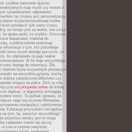
też szybkie tworzenie quizów,
nteraktywnych map myśli czy testów z
ym sprawdzaniem odpowiedzi.
mentem tej zmiany jest personalizacja.
j klasie trzydziestoosobowej trudno
niowi poświęcić tyle samo czasu.
dzą, bo tempo jest za wolne, inni czują
i, bo grupa pędzi za szybko. Sztuczna
 może dopasować materiał do
osoby, a jednocześnie podsunąć
i informacje o tym, kto potrzebuje
ięki temu uczeń dostaje poczucie, że
ns, bo odpowiada na jego realne
ainteresowania. W tle tego wszystkiego
niczony dostęp do informacji. Dla
zi internet bywa oczywistym pierwszym
wiedzi na wszystkie pytania, trochę
yś dobrze zaopatrzona biblioteka czy
opedia stojąca na półce. Dziś tę rolę
antyczna
encyklopedia online
do której
coś dopisać, a algorytmy pomagają
rzebne treści. To jednak sprawia, że
iejsze staje się uczenie filtrowania
oznawania manipulacji i odróżniania
któw. Edukacja przyszłości nie będzie
a na tym, by „nauczyć wszystkiego”,
ie przyrostu wiedzy jest to misja
Jej zadaniem stanie się raczej
 ucznia w zestaw nawyków:
 zadawania pytań, budowania