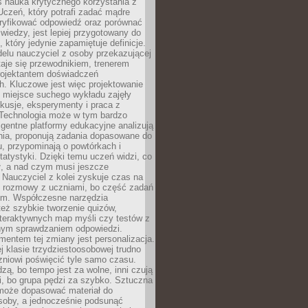
iś nauka krytycznego korzystania z
 Uczeń, który potrafi zadać mądre
eryfikować odpowiedź oraz porównać
 wiedzy, jest lepiej przygotowany do
, który jedynie zapamiętuje definicje.
elu nauczyciel z osoby przekazującej
taje się przewodnikiem, trenerem
projektantem doświadczeń
. Kluczowe jest więc projektowanie
by miejsce suchego wykładu zajęły
skusje, eksperymenty i praca z
Technologia może w tym bardzo
igentne platformy edukacyjne analizują
nia, proponują zadania dopasowane do
, przypominają o powtórkach i
statystyki. Dzięki temu uczeń widzi, co
ł, a nad czym musi jeszcze
Nauczyciel z kolei zyskuje czas na
e rozmowy z uczniami, bo część zadań
em. Współczesne narzędzia
też szybkie tworzenie quizów,
nteraktywnych map myśli czy testów z
ym sprawdzaniem odpowiedzi.
mentem tej zmiany jest personalizacja.
j klasie trzydziestoosobowej trudno
niowi poświęcić tyle samo czasu.
dzą, bo tempo jest za wolne, inni czują
i, bo grupa pędzi za szybko. Sztuczna
 może dopasować materiał do
osoby, a jednocześnie podsunąć