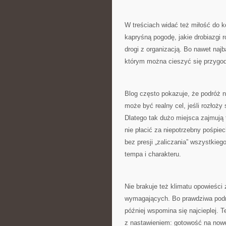
W treściach widać też miłość do ko
kapryśną pogodę, jakie drobiazgi r
drogi z organizacją. Bo nawet naj
którym można cieszyć się przygo
Blog często pokazuje, że podróż n
może być realny cel, jeśli rozłoży 
Dlatego tak dużo miejsca zajmują 
nie płacić za niepotrzebny pośpie
bez presji „zaliczania” wszystkieg
tempa i charakteru.
Nie brakuje też klimatu opowieści
wymagających. Bo prawdziwa podróż
później wspomina się najcieplej. T
z nastawieniem: gotowość na nowe