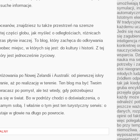
umożliwiają 
 suche informacje.
symulacji, i
automatyczn
Istotnym ele
W tradycyjne
 oceanów, znajdziesz tu także przestrzeń na szersze
każdemu ucz
Jedni się nu
tej części globu, jak myśleć o odległościach, różnicach
się zagubien
zas płynie inaczej. To blog, który zachęca do odkrywania
inteligencja
konkretnej 
bec miejsc, w których się jest: do kultury i historii. Z tej
nauczycielow
wsparcia. Dz
óry jest jednocześnie życiowy.
nauka ma se
potrzeby i z
stoi nieogra
młodych lud
żowania po Nowej Zelandii i Australii: od pierwszej iskry
źródłem odpo
anie, aż po realizację w terenie. Ten blog ma być Twoim
tak jak kied
gruba encykl
wracasz po pomysł, ale też wtedy, gdy potrzebujesz
przejęła gig
każdy może 
a się w świat. Bo w podróży chodzi o doświadczenia, o
odnaleźć pot
samym sobą. I właśnie o tym jest ten turystyczny serwis: o
jeszcze ważn
danych, rozp
staje w głowie na długo po powrocie.
opinii od fa
więc polegał
bo przy temp
niemożliwa. 
NALNY
wyposażenie
umiejętność