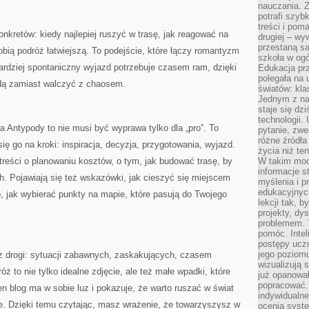
nauczania. Z
potrafi szyb
treści i po
nkretów: kiedy najlepiej ruszyć w trasę, jak reagować na
drugiej – wy
przestaną sa
obią podróż łatwiejszą. To podejście, które łączy romantyzm
szkoła w og
bardziej spontaniczny wyjazd potrzebuje czasem ram, dzięki
Edukacja prz
polegała na
dą zamiast walczyć z chaosem.
światów: kla
Jednym z na
staje się dz
technologii.
a Antypody to nie musi być wyprawa tylko dla „pro”. To
pytanie, zw
różne źródła
się go na kroki: inspiracja, decyzja, przygotowania, wyjazd.
życia niż ten
treści o planowaniu kosztów, o tym, jak budować trasę, by
W takim mod
informacje s
ch. Pojawiają się też wskazówki, jak cieszyć się miejscem
myślenia i 
edukacyjnych
o, jak wybierać punkty na mapie, które pasują do Twojego
lekcji tak, 
projekty, dy
problemem. 
pomóc. Intel
postępy ucz
jego poziomu
 z drogi: sytuacji zabawnych, zaskakujących, czasem
wizualizują 
 to nie tylko idealne zdjęcie, ale też małe wpadki, które
już opanowa
popracować. 
en blog ma w sobie luz i pokazuje, że warto ruszać w świat
indywidualn
. Dzięki temu czytając, masz wrażenie, że towarzyszysz w
ocenia syst