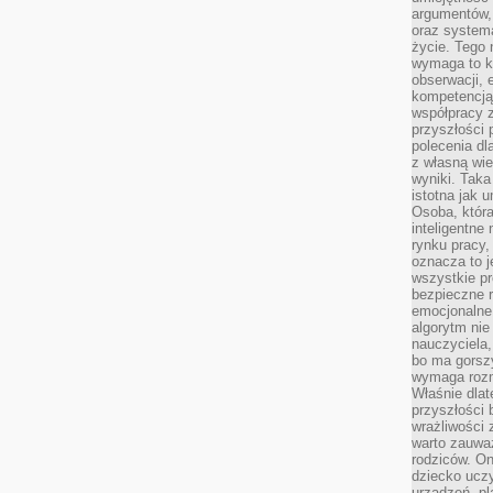
argumentów, 
oraz systema
życie. Tego 
wymaga to k
obserwacji, 
kompetencją
współpracy z
przyszłości 
polecenia dl
z własną wi
wyniki. Taka 
istotna jak 
Osoba, która
inteligentne
rynku pracy,
oznacza to j
wszystkie p
bezpieczne r
emocjonalne 
algorytm nie
nauczyciela,
bo ma gorszy
wymaga rozmo
Właśnie dlat
przyszłości 
wrażliwości
warto zauważ
rodziców. On
dziecko uczy
urządzeń, pla