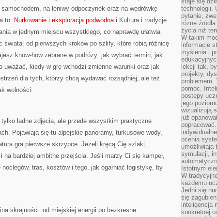
staje się dz
róż samochodem, na leniwy odpoczynek oraz na wędrówkę
technologii.
pytanie, zw
a to:
Nurkowanie i eksploracja podwodna
i Kultura i tradycje.
różne źródła
życia niż ten
rania w jednym miejscu wszystkiego, co naprawdę ułatwia
W takim mod
 świata: od pierwszych kroków po szlify, które robią różnicę
informacje s
myślenia i 
ajesz know-how zebrane w podróży: jak wybrać termin, jak
edukacyjnych
o uważać, kiedy w grę wchodzi zmienne warunki oraz jak
lekcji tak, 
projekty, dy
estrzeń dla tych, którzy chcą wydawać rozsądniej, ale też
problemem. 
pomóc. Intel
ak wolności.
postępy ucz
jego poziomu
wizualizują 
już opanowa
 tylko ładne zdjęcia, ale przede wszystkim praktyczne
popracować. 
indywidualn
h. Pojawiają się tu alpejskie panoramy, turkusowe wody,
ocenia syst
atura gra pierwsze skrzypce. Jeżeli kręcą Cię szlaki,
umożliwiają 
symulacji, i
 i na bardziej ambitne przejścia. Jeśli marzy Ci się kamper,
automatyczn
oclegów, tras, kosztów i tego, jak ogarniać logistykę, by
Istotnym ele
W tradycyjne
każdemu ucz
Jedni się nu
się zagubien
inteligencja
ina skrajności: od miejskiej energii po bezkresne
konkretnej 