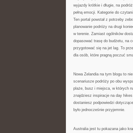
wyjazdy krótkie i długie, na pod
pełną emocji. Kategorie do czytani
Ten portal powstał z potrzeby zeb
planowanie podróży na drugi koniec
w terenie. Zamiast ogólników dost
dopasować trasę do budżetu, na c
przygotować się na jet lag. To prz
dla osób, które pragną poczuć sm
Nowa Zelandia na tym blogu to nie
scenariusze podróży po obu wyspac
plaże, busz i miejsca, w których n
znajdziesz inspiracje na day hikes
dostaniesz podpowiedzi dotyczące n
było jednocześnie przyjemnie.
Australia jest tu pokazana jako kra