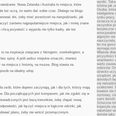
wyniki. Taka 
edzanie. Nowa Zelandia i Australia to miejsca, które
istotna jak 
Osoba, która
ale też uczą, że warto dać sobie czas. Dlatego na blogu
inteligentne
lanować dni, żeby mieć przestrzeń na niespodzianki, jak
rynku pracy,
oznacza to j
czyć zarówno najpopularniejsze miejsca, jak i mniej znane
wszystkie p
bezpieczne r
e chcą przywieźć z wyjazdu nie tylko kadry, ale też
emocjonalne 
algorytm nie
nauczyciela,
bo ma gorszy
wymaga rozmo
sz tu na inspiracje związane z hikingiem, snorkelingiem, a
Właśnie dlat
przyszłości 
bez spiny. A jeśli wolisz miejskie smaczki, również
wrażliwości
warto zauważ
y na miejsca z historią, na muzea. Blog stawia na
rodziców. On
osób na idealny urlop.
dziecko uczy
urządzeń, pla
dorosłych bę
się narzędzi
uzależnień. 
la osób, które dopiero zaczynają, jak i dla tych, którzy mają
bowiem nie t
w. Dla początkujących jest kompasem, jak nie zgubić się w
rozmowy, cie
sami dorośli.
doświadczonych jest bazą kierunków, żeby złapać nową
Sztuczna int
odpowiedzi, jak łączyć miejsca w logiczne odcinki, jak
kojarzyła się
natomiast wc
ładować planu, żeby nie wrócić przemęczonym.
domów jako r