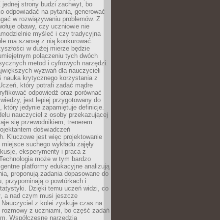
 jednej strony budzi zachwyt, bo
ko odpowiadać na pytania, generować
magać w rozwiązywaniu problemów. Z
wołuje obawy, czy uczniowie nie
modzielnie myśleć i czy tradycyjna
óle ma szansę z nią konkurować.
yszłości w dużej mierze będzie
 umiejętnym połączeniu tych dwóch
sycznych metod i cyfrowych narzędzi.
jwiększych wyzwań dla nauczycieli
iś nauka krytycznego korzystania z
 Uczeń, który potrafi zadać mądre
eryfikować odpowiedź oraz porównać
 wiedzy, jest lepiej przygotowany do
, który jedynie zapamiętuje definicje.
elu nauczyciel z osoby przekazującej
taje się przewodnikiem, trenerem
projektantem doświadczeń
. Kluczowe jest więc projektowanie
by miejsce suchego wykładu zajęły
skusje, eksperymenty i praca z
Technologia może w tym bardzo
igentne platformy edukacyjne analizują
nia, proponują zadania dopasowane do
, przypominają o powtórkach i
statystyki. Dzięki temu uczeń widzi, co
ł, a nad czym musi jeszcze
Nauczyciel z kolei zyskuje czas na
e rozmowy z uczniami, bo część zadań
em. Współczesne narzędzia