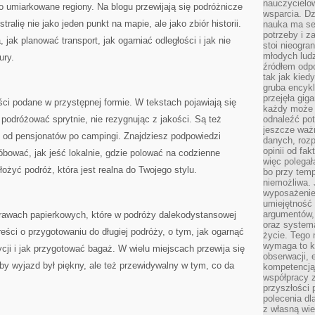
nauczycielow
po umiarkowane regiony. Na blogu przewijają się podróżnicze
wsparcia. Dz
tralię nie jako jeden punkt na mapie, ale jako zbiór historii.
nauka ma se
potrzeby i z
 jak planować transport, jak ogarniać odległości i jak nie
stoi nieogra
młodych lud
ury.
źródłem odpo
tak jak kied
gruba encykl
przejęła gig
ści podane w przystępnej formie. W tekstach pojawiają się
każdy może 
k podróżować sprytnie, nie rezygnując z jakości. Są też
odnaleźć pot
jeszcze ważn
 od pensjonatów po campingi. Znajdziesz podpowiedzi
danych, rozp
opinii od fa
óbować, jak jeść lokalnie, gdzie polować na codzienne
więc polegał
żyć podróż, która jest realna do Twojego stylu.
bo przy temp
niemożliwa. 
wyposażenie
umiejętność
argumentów, 
prawach papierkowych, które w podróży dalekodystansowej
oraz systema
treści o przygotowaniu do długiej podróży, o tym, jak ogarnąć
życie. Tego 
wymaga to k
cji i jak przygotować bagaż. W wielu miejscach przewija się
obserwacji, 
by wyjazd był piękny, ale też przewidywalny w tym, co da
kompetencją
współpracy z
przyszłości 
polecenia dl
z własną wi