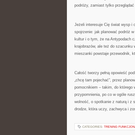
podróży, zamiast tylko przeglądać
Jeżeli interesuje Cię świat wysp i
spojrzenie: jak planować podróż w 
kultur i o tym, że na Antypodach c
krajobrazów, ale też do szacunku wo
mieszanki powstaje przewodnik, kt
Całość tworzy pełną opowieść podró
„chcę tam pojechać”, przez planow
pomocnikiem – takim, do którego 
przypomnienia, po co w ogóle rusz
wolność, o spotkanie z naturą i z 
drodze, która uczy, zachwyca i zo
CATEGORIES:
TRENING FUNKCJO