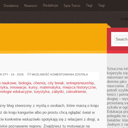
Redakcja
Tagi
Tagi
Działamy
Nowości
Spis Treści
SUB
Ć
Sztuczna int
kojarzyła się
FILIPINY
 STY - 16 - 2026
MOŻLIWOŚĆ KOMENTOWANIA
ZOSTAŁA
natomiast wc
domów jako r
a naukowe
,
biologia
,
chemia
,
city break
,
entrepreneurship
,
nauczania. Z
styka
,
innowacje
,
kursy
,
matematyka
,
miejsca historyczne
,
potrafi szyb
nologie edukacyjne
,
turystyka
,
zabytki
,
zatrudnienie
,
treści i po
drugiej – wy
przestaną sa
czny blog stworzony z myślą o osobach, które marzą o kraju
szkoła w og
Edukacja prz
róż do kraju kangurów albo po prostu chcą oglądać świat w
polegała na
ie konkretne wskazówki spotykają się z relacjami z drogi, a
światów: kla
Jednym z na
liskie poznawanie regionu. Znajdziesz tu motywacje na