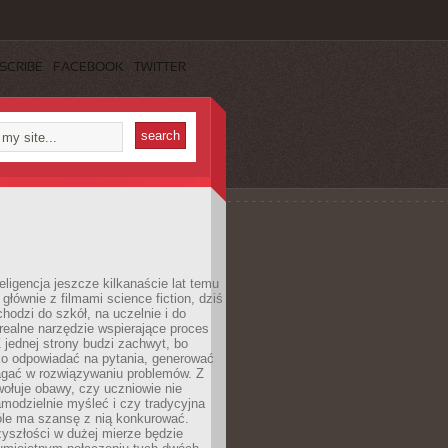
SCRIBE
FACEBOOK
TWITTER
eligencja jeszcze kilkanaście lat temu
 głównie z filmami science fiction, dziś
hodzi do szkół, na uczelnie i do
ealne narzędzie wspierające proces
 jednej strony budzi zachwyt, bo
ko odpowiadać na pytania, generować
magać w rozwiązywaniu problemów. Z
wołuje obawy, czy uczniowie nie
modzielnie myśleć i czy tradycyjna
óle ma szansę z nią konkurować.
yszłości w dużej mierze będzie