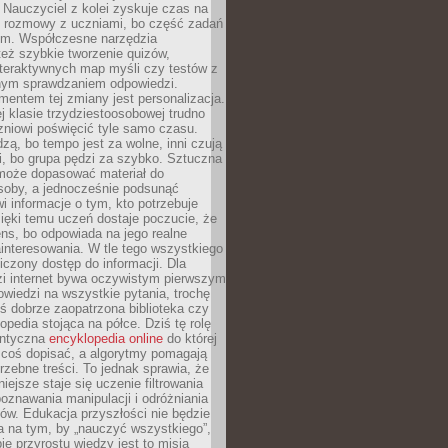
Nauczyciel z kolei zyskuje czas na
e rozmowy z uczniami, bo część zadań
em. Współczesne narzędzia
też szybkie tworzenie quizów,
nteraktywnych map myśli czy testów z
ym sprawdzaniem odpowiedzi.
mentem tej zmiany jest personalizacja.
j klasie trzydziestoosobowej trudno
niowi poświęcić tyle samo czasu.
dzą, bo tempo jest za wolne, inni czują
i, bo grupa pędzi za szybko. Sztuczna
 może dopasować materiał do
osoby, a jednocześnie podsunąć
i informacje o tym, kto potrzebuje
ięki temu uczeń dostaje poczucie, że
ns, bo odpowiada na jego realne
ainteresowania. W tle tego wszystkiego
niczony dostęp do informacji. Dla
zi internet bywa oczywistym pierwszym
wiedzi na wszystkie pytania, trochę
yś dobrze zaopatrzona biblioteka czy
opedia stojąca na półce. Dziś tę rolę
antyczna
encyklopedia online
do której
coś dopisać, a algorytmy pomagają
rzebne treści. To jednak sprawia, że
iejsze staje się uczenie filtrowania
oznawania manipulacji i odróżniania
któw. Edukacja przyszłości nie będzie
a na tym, by „nauczyć wszystkiego”,
ie przyrostu wiedzy jest to misja