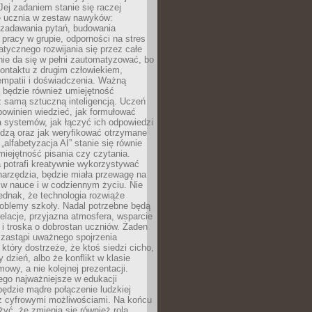
Jej zadaniem stanie się raczej
 ucznia w zestaw nawyków:
 zadawania pytań, budowania
pracy w grupie, odporności na stres
tycznego rozwijania się przez całe
nie da się w pełni zautomatyzować, bo
ontaktu z drugim człowiekiem,
empatii i doświadczenia. Ważną
 będzie również umiejętność
 samą sztuczną inteligencją. Uczeń
powinien wiedzieć, jak formułować
a systemów, jak łączyć ich odpowiedzi
edzą oraz jak weryfikować otrzymane
„alfabetyzacja AI” stanie się równie
umiejętność pisania czy czytania.
 potrafi kreatywnie wykorzystywać
 narzędzia, będzie miała przewagę na
 w nauce i w codziennym życiu. Nie
ednak, że technologia rozwiąże
roblemy szkoły. Nadal potrzebne będą
elacje, przyjazna atmosfera, wsparcie
i troska o dobrostan uczniów. Żaden
 zastąpi uważnego spojrzenia
 który dostrzeże, że ktoś siedzi cicho,
 dzień, albo że konflikt w klasie
wy, a nie kolejnej prezentacji.
ego najważniejsze w edukacji
będzie mądre połączenie ludzkiej
 z cyfrowymi możliwościami. Na końcu
yć, że zmienia się również rola