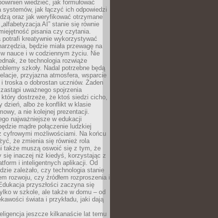
powinien wiedzieć, jak formułować
a systemów, jak łączyć ich odpowiedzi
edzą oraz jak weryfikować otrzymane
„alfabetyzacja AI” stanie się równie
umiejętność pisania czy czytania.
 potrafi kreatywnie wykorzystywać
 narzędzia, będzie miała przewagę na
 w nauce i w codziennym życiu. Nie
ednak, że technologia rozwiąże
roblemy szkoły. Nadal potrzebne będą
elacje, przyjazna atmosfera, wsparcie
i troska o dobrostan uczniów. Żaden
 zastąpi uważnego spojrzenia
 który dostrzeże, że ktoś siedzi cicho,
 dzień, albo że konflikt w klasie
wy, a nie kolejnej prezentacji.
ego najważniejsze w edukacji
będzie mądre połączenie ludzkiej
 z cyfrowymi możliwościami. Na końcu
yć, że zmienia się również rola
i także muszą oswoić się z tym, że
 się inaczej niż kiedyś, korzystając z
tform i inteligentnych aplikacji. Od
dzie zależało, czy technologia stanie
em rozwoju, czy źródłem rozproszenia i
Edukacja przyszłości zaczyna się
ylko w szkole, ale także w domu – od
kawości świata i przykładu, jaki dają
eligencja jeszcze kilkanaście lat temu