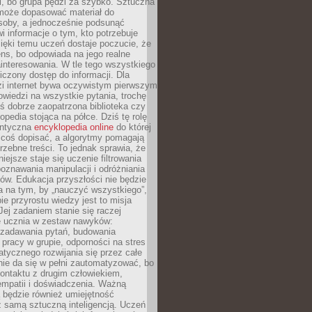
i, bo grupa pędzi za szybko. Sztuczna
 może dopasować materiał do
osoby, a jednocześnie podsunąć
i informacje o tym, kto potrzebuje
ięki temu uczeń dostaje poczucie, że
ns, bo odpowiada na jego realne
ainteresowania. W tle tego wszystkiego
niczony dostęp do informacji. Dla
zi internet bywa oczywistym pierwszym
wiedzi na wszystkie pytania, trochę
yś dobrze zaopatrzona biblioteka czy
opedia stojąca na półce. Dziś tę rolę
antyczna
encyklopedia online
do której
coś dopisać, a algorytmy pomagają
rzebne treści. To jednak sprawia, że
iejsze staje się uczenie filtrowania
oznawania manipulacji i odróżniania
któw. Edukacja przyszłości nie będzie
a na tym, by „nauczyć wszystkiego”,
ie przyrostu wiedzy jest to misja
Jej zadaniem stanie się raczej
 ucznia w zestaw nawyków:
 zadawania pytań, budowania
pracy w grupie, odporności na stres
tycznego rozwijania się przez całe
nie da się w pełni zautomatyzować, bo
ontaktu z drugim człowiekiem,
empatii i doświadczenia. Ważną
 będzie również umiejętność
 samą sztuczną inteligencją. Uczeń