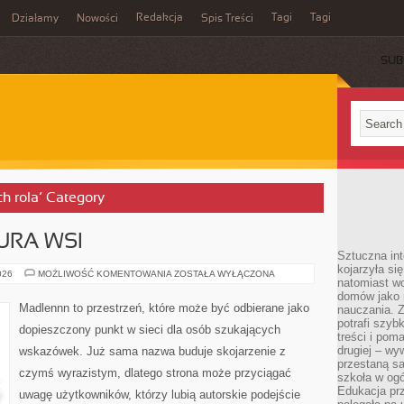
Redakcja
Tagi
Tagi
Działamy
Nowości
Spis Treści
SUB
Ć
ich rola’ Category
URA WSI
Sztuczna int
kojarzyła się
TRADYCJE
026
MOŻLIWOŚĆ KOMENTOWANIA
ZOSTAŁA WYŁĄCZONA
natomiast wc
I
KULTURA
domów jako r
WSI
Madlennn to przestrzeń, które może być odbierane jako
nauczania. Z
potrafi szyb
dopieszczony punkt w sieci dla osób szukających
treści i po
drugiej – wy
wskazówek. Już sama nazwa buduje skojarzenie z
przestaną sa
czymś wyrazistym, dlatego strona może przyciągać
szkoła w og
Edukacja prz
uwagę użytkowników, którzy lubią autorskie podejście