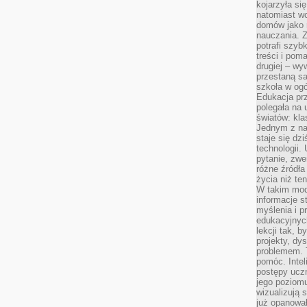
kojarzyła się
natomiast wc
domów jako r
nauczania. Z
potrafi szyb
treści i po
drugiej – wy
przestaną sa
szkoła w og
Edukacja prz
polegała na
światów: kla
Jednym z na
staje się dz
technologii.
pytanie, zw
różne źródła
życia niż ten
W takim mod
informacje s
myślenia i 
edukacyjnych
lekcji tak, 
projekty, dy
problemem. 
pomóc. Intel
postępy ucz
jego poziomu
wizualizują 
już opanowa