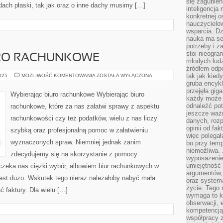
się zagubien
ach płaski, tak jak oraz o inne dachy musimy […]
inteligencja
konkretnej 
nauczycielow
wsparcia. Dz
nauka ma se
potrzeby i z
stoi nieogra
URO RACHUNKOWE
młodych lud
źródłem odpo
WYBIERAJĄC
tak jak kied
2025
MOŻLIWOŚĆ KOMENTOWANIA
ZOSTAŁA WYŁĄCZONA
BIURO
gruba encykl
RACHUNKOWE
przejęła gig
Wybierając biuro rachunkowe Wybierając biuro
każdy może 
odnaleźć pot
rachunkowe, które za nas załatwi sprawy z aspektu
jeszcze ważn
rachunkowości czy też podatków, wielu z nas liczy
danych, rozp
opinii od fa
szybką oraz profesjonalną pomoc w załatwieniu
więc polegał
wyznaczonych spraw. Niemniej jednak zanim
bo przy temp
niemożliwa. 
zdecydujemy się na skorzystanie z pomocy
wyposażenie
umiejętność
czeka nas ciężki wybór, albowiem biur rachunkowych w
argumentów, 
jest dużo. Wskutek tego nieraz należałoby nabyć mała
oraz systema
życie. Tego 
 faktury. Dla wielu […]
wymaga to k
obserwacji, 
kompetencją
współpracy z