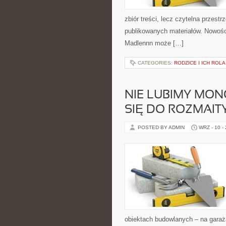
zbiór treści, lecz czytelna przest
publikowanych materiałów. Nowości
Madlennn może […]
CATEGORIES:
RODZICE I ICH ROLA
NIE LUBIMY MON
SIĘ DO ROZMAIT
POSTED BY ADMIN
WRZ - 10 -
obiektach budowlanych – na garaż