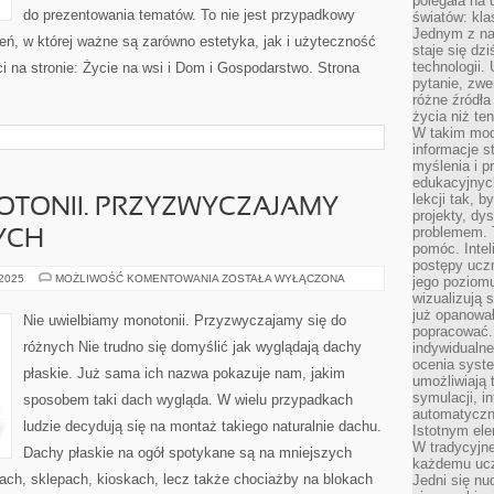
polegała na
do prezentowania tematów. To nie jest przypadkowy
światów: kla
Jednym z na
rzeń, w której ważne są zarówno estetyka, jak i użyteczność
staje się dz
technologii.
 na stronie: Życie na wsi i Dom i Gospodarstwo. Strona
pytanie, zw
różne źródła
życia niż ten
W takim mod
informacje s
myślenia i 
edukacyjnych
lekcji tak, 
OTONII. PRZYZWYCZAJAMY
projekty, dy
problemem. 
YCH
pomóc. Intel
postępy ucz
NIE
 2025
MOŻLIWOŚĆ KOMENTOWANIA
ZOSTAŁA WYŁĄCZONA
jego poziomu
LUBIMY
wizualizują 
MONOTONII.
już opanowa
PRZYZWYCZAJAMY
Nie uwielbiamy monotonii. Przyzwyczajamy się do
SIĘ
popracować. 
DO
różnych Nie trudno się domyślić jak wyglądają dachy
indywidualn
ROZMAITYCH
ocenia syst
płaskie. Już sama ich nazwa pokazuje nam, jakim
umożliwiają 
symulacji, i
sposobem taki dach wygląda. W wielu przypadkach
automatyczn
ludzie decydują się na montaż takiego naturalnie dachu.
Istotnym ele
W tradycyjne
Dachy płaskie na ogół spotykane są na mniejszych
każdemu ucz
ach, sklepach, kioskach, lecz także chociażby na blokach
Jedni się nu