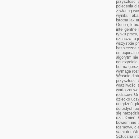
przyszłości 
polecenia dl
z własną wi
wyniki. Taka 
istotna jak 
Osoba, która
inteligentne
rynku pracy,
oznacza to j
wszystkie p
bezpieczne r
emocjonalne 
algorytm nie
nauczyciela,
bo ma gorszy
wymaga rozmo
Właśnie dlat
przyszłości 
wrażliwości
warto zauważ
rodziców. On
dziecko uczy
urządzeń, pla
dorosłych bę
się narzędzi
uzależnień. 
bowiem nie t
rozmowy, cie
sami dorośli.
Sztuczna int