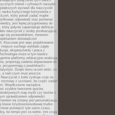
 umiejętnym połączeniu tych dwóch
sycznych metod i cyfrowych narzędzi.
jwiększych wyzwań dla nauczycieli
iś nauka krytycznego korzystania z
 Uczeń, który potrafi zadać mądre
eryfikować odpowiedź oraz porównać
 wiedzy, jest lepiej przygotowany do
, który jedynie zapamiętuje definicje.
elu nauczyciel z osoby przekazującej
taje się przewodnikiem, trenerem
projektantem doświadczeń
. Kluczowe jest więc projektowanie
by miejsce suchego wykładu zajęły
skusje, eksperymenty i praca z
Technologia może w tym bardzo
igentne platformy edukacyjne analizują
nia, proponują zadania dopasowane do
, przypominają o powtórkach i
statystyki. Dzięki temu uczeń widzi, co
ł, a nad czym musi jeszcze
Nauczyciel z kolei zyskuje czas na
e rozmowy z uczniami, bo część zadań
em. Współczesne narzędzia
też szybkie tworzenie quizów,
nteraktywnych map myśli czy testów z
ym sprawdzaniem odpowiedzi.
mentem tej zmiany jest personalizacja.
j klasie trzydziestoosobowej trudno
niowi poświęcić tyle samo czasu.
dzą, bo tempo jest za wolne, inni czują