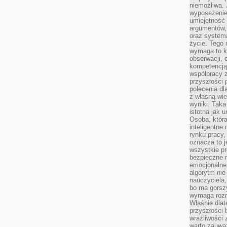
niemożliwa. 
wyposażenie
umiejętność
argumentów, 
oraz systema
życie. Tego 
wymaga to k
obserwacji, 
kompetencją
współpracy z
przyszłości 
polecenia dl
z własną wi
wyniki. Taka 
istotna jak 
Osoba, która
inteligentne
rynku pracy,
oznacza to j
wszystkie p
bezpieczne r
emocjonalne 
algorytm nie
nauczyciela,
bo ma gorszy
wymaga rozmo
Właśnie dlat
przyszłości 
wrażliwości
warto zauważ