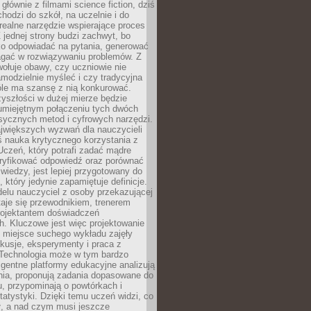
 głównie z filmami science fiction, dziś
hodzi do szkół, na uczelnie i do
ealne narzędzie wspierające proces
 jednej strony budzi zachwyt, bo
ko odpowiadać na pytania, generować
magać w rozwiązywaniu problemów. Z
wołuje obawy, czy uczniowie nie
modzielnie myśleć i czy tradycyjna
óle ma szansę z nią konkurować.
yszłości w dużej mierze będzie
 umiejętnym połączeniu tych dwóch
sycznych metod i cyfrowych narzędzi.
jwiększych wyzwań dla nauczycieli
iś nauka krytycznego korzystania z
 Uczeń, który potrafi zadać mądre
eryfikować odpowiedź oraz porównać
 wiedzy, jest lepiej przygotowany do
, który jedynie zapamiętuje definicje.
elu nauczyciel z osoby przekazującej
taje się przewodnikiem, trenerem
projektantem doświadczeń
. Kluczowe jest więc projektowanie
by miejsce suchego wykładu zajęły
skusje, eksperymenty i praca z
Technologia może w tym bardzo
igentne platformy edukacyjne analizują
nia, proponują zadania dopasowane do
, przypominają o powtórkach i
statystyki. Dzięki temu uczeń widzi, co
ł, a nad czym musi jeszcze