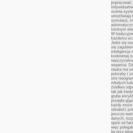
popracować. 
indywidualn
ocenia syst
umożliwiają 
symulacji, i
automatyczn
Istotnym ele
W tradycyjne
każdemu ucz
Jedni się nu
się zagubien
inteligencja
konkretnej 
nauczycielow
wsparcia. Dz
nauka ma se
potrzeby i z
stoi nieogra
młodych lud
źródłem odpo
tak jak kied
gruba encykl
przejęła gig
każdy może 
odnaleźć pot
jeszcze ważn
danych, rozp
opinii od fa
więc polegał
bo przy temp