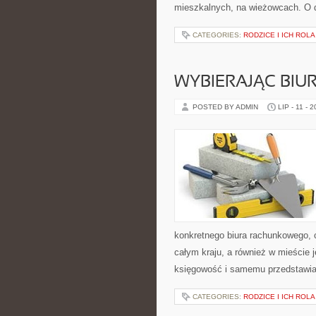
mieszkalnych, na wieżowcach. O d
CATEGORIES:
RODZICE I ICH ROLA
WYBIERAJĄC BI
POSTED BY ADMIN
LIP - 11 - 
konkretnego biura rachunkowego, 
całym kraju, a również w mieście 
księgowość i samemu przedstawiać
CATEGORIES:
RODZICE I ICH ROLA