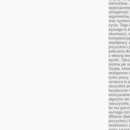
niemożliwa. 
wyposażenie
umiejętność
argumentów, 
oraz systema
życie. Tego 
wymaga to k
obserwacji, 
kompetencją
współpracy z
przyszłości 
polecenia dl
z własną wi
wyniki. Taka 
istotna jak 
Osoba, która
inteligentne
rynku pracy,
oznacza to j
wszystkie p
bezpieczne r
emocjonalne 
algorytm nie
nauczyciela,
bo ma gorszy
wymaga rozmo
Właśnie dlat
przyszłości 
wrażliwości
warto zauważ