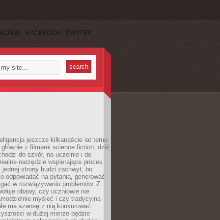
SCRIBE
FACEBOOK
TWITTER
eligencja jeszcze kilkanaście lat temu
 głównie z filmami science fiction, dziś
hodzi do szkół, na uczelnie i do
ealne narzędzie wspierające proces
 jednej strony budzi zachwyt, bo
ko odpowiadać na pytania, generować
magać w rozwiązywaniu problemów. Z
wołuje obawy, czy uczniowie nie
modzielnie myśleć i czy tradycyjna
óle ma szansę z nią konkurować.
yszłości w dużej mierze będzie