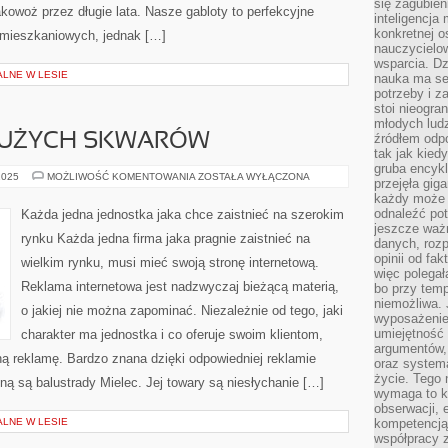
się zagubien
akowoż przez długie lata. Nasze gabloty to perfekcyjne
inteligencja
konkretnej 
ni mieszkaniowych, jednak […]
nauczycielow
wsparcia. Dz
ALNE W LESIE
nauka ma se
potrzeby i z
stoi nieogra
młodych lud
DUŻYCH SKWARÓW
źródłem odpo
tak jak kied
gruba encykl
LATO
2025
MOŻLIWOŚĆ KOMENTOWANIA
ZOSTAŁA WYŁĄCZONA
przejęła gig
TO
każdy może 
PORA
DUŻYCH
odnaleźć pot
Każda jedna jednostka jaka chce zaistnieć na szerokim
SKWARÓW
jeszcze ważn
rynku Każda jedna firma jaka pragnie zaistnieć na
danych, rozp
opinii od fa
wielkim rynku, musi mieć swoją stronę internetową.
więc polegał
Reklama internetowa jest nadzwyczaj bieżącą materią,
bo przy temp
niemożliwa. 
o jakiej nie można zapominać. Niezależnie od tego, jaki
wyposażenie
umiejętność
charakter ma jednostka i co oferuje swoim klientom,
argumentów, 
ną reklamę. Bardzo znana dzięki odpowiedniej reklamie
oraz systema
życie. Tego 
meną są balustrady Mielec. Jej towary są niesłychanie […]
wymaga to k
obserwacji, 
ALNE W LESIE
kompetencją
współpracy z