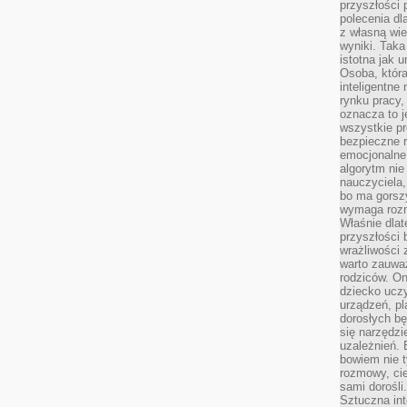
przyszłości 
polecenia dl
z własną wi
wyniki. Taka 
istotna jak 
Osoba, która
inteligentne
rynku pracy,
oznacza to j
wszystkie p
bezpieczne r
emocjonalne 
algorytm nie
nauczyciela,
bo ma gorszy
wymaga rozmo
Właśnie dlat
przyszłości 
wrażliwości
warto zauważ
rodziców. On
dziecko uczy
urządzeń, pla
dorosłych bę
się narzędzi
uzależnień. 
bowiem nie t
rozmowy, cie
sami dorośli.
Sztuczna int