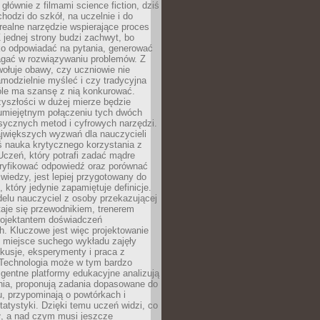
 głównie z filmami science fiction, dziś
hodzi do szkół, na uczelnie i do
ealne narzędzie wspierające proces
 jednej strony budzi zachwyt, bo
ko odpowiadać na pytania, generować
magać w rozwiązywaniu problemów. Z
wołuje obawy, czy uczniowie nie
modzielnie myśleć i czy tradycyjna
óle ma szansę z nią konkurować.
yszłości w dużej mierze będzie
 umiejętnym połączeniu tych dwóch
sycznych metod i cyfrowych narzędzi.
jwiększych wyzwań dla nauczycieli
iś nauka krytycznego korzystania z
 Uczeń, który potrafi zadać mądre
eryfikować odpowiedź oraz porównać
 wiedzy, jest lepiej przygotowany do
, który jedynie zapamiętuje definicje.
elu nauczyciel z osoby przekazującej
taje się przewodnikiem, trenerem
projektantem doświadczeń
. Kluczowe jest więc projektowanie
by miejsce suchego wykładu zajęły
skusje, eksperymenty i praca z
Technologia może w tym bardzo
igentne platformy edukacyjne analizują
nia, proponują zadania dopasowane do
, przypominają o powtórkach i
statystyki. Dzięki temu uczeń widzi, co
ł, a nad czym musi jeszcze