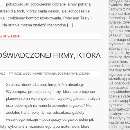
polegała na
pokazując jak odpowiednio dobrane lampy potrafią
światów: kla
Jednym z na
trzeń dla tych, którzy cenią design, ale jednocześnie
staje się dz
technologii.
ia i codzienny komfort użytkowania. Polecam: Testy i
pytanie, zw
u. Na stronie można znaleźć różnorodne […]
różne źródła
życia niż ten
W takim mod
ALNE W LESIE
informacje s
myślenia i 
edukacyjnych
lekcji tak, 
OŚWIADCZONEJ FIRMY, KTÓRA
projekty, dy
problemem. 
pomóc. Intel
postępy ucz
WYPATRUJESZ
2025
MOŻLIWOŚĆ KOMENTOWANIA
ZOSTAŁA WYŁĄCZONA
jego poziomu
DOŚWIADCZONEJ
wizualizują 
FIRMY,
już opanowa
KTÓRA
Szukasz doświadczonej firmy, która absorbuje
ABSORBUJE
popracować. 
Wypatrujesz profesjonalnej firmy, która absorbuje się
indywidualn
ocenia syst
planowaniem i wykonywaniem wysokiej jakości, stałych
umożliwiają 
symulacji, i
oraz odpornych na warunki zewnętrzne gablot? Nie
automatyczn
zdołałeś trafić lepiej! U nas odszukasz gabloty
Istotnym ele
W tradycyjne
wszelkiego rodzaju – począwszy od gablot jedno jak
każdemu ucz
loty wykonane z różnorodnego typu materiałów, które
Jedni się nu