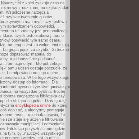
Nauczyciel z kolei zyskuje czas na
e rozmowy z uczniami, bo część zadań
em. Współczesne narzędzia
też szybkie tworzenie quizów,
nteraktywnych map myśli czy testów z
ym sprawdzaniem odpowiedzi.
mentem tej zmiany jest personalizacja.
j klasie trzydziestoosobowej trudno
niowi poświęcić tyle samo czasu.
dzą, bo tempo jest za wolne, inni czują
i, bo grupa pędzi za szybko. Sztuczna
 może dopasować materiał do
osoby, a jednocześnie podsunąć
i informacje o tym, kto potrzebuje
ięki temu uczeń dostaje poczucie, że
ns, bo odpowiada na jego realne
ainteresowania. W tle tego wszystkiego
niczony dostęp do informacji. Dla
zi internet bywa oczywistym pierwszym
wiedzi na wszystkie pytania, trochę
yś dobrze zaopatrzona biblioteka czy
opedia stojąca na półce. Dziś tę rolę
antyczna
encyklopedia online
do której
coś dopisać, a algorytmy pomagają
rzebne treści. To jednak sprawia, że
iejsze staje się uczenie filtrowania
oznawania manipulacji i odróżniania
któw. Edukacja przyszłości nie będzie
a na tym, by „nauczyć wszystkiego”,
ie przyrostu wiedzy jest to misja