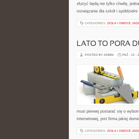
służyć będą nie tylko chwilę, jedn
rozwiązanie dla szkół i spółdziel
CATEGORIES:
ZIOŁA I OWOCE JAD
LATO TO PORA 
POSTED BY ADMIN
PAŹ - 10 - 
musi pierwej postarać się o wybor
internetowej, jest firma jakiej do
CATEGORIES:
ZIOŁA I OWOCE JAD