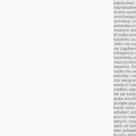
popracować. 
indywidualn
ocenia syst
umożliwiają 
symulacji, i
automatyczn
Istotnym ele
W tradycyjne
każdemu ucz
Jedni się nu
się zagubien
inteligencja
konkretnej 
nauczycielow
wsparcia. Dz
nauka ma se
potrzeby i z
stoi nieogra
młodych lud
źródłem odpo
tak jak kied
gruba encykl
przejęła gig
każdy może 
odnaleźć pot
jeszcze ważn
danych, rozp
opinii od fa
więc polegał
bo przy temp