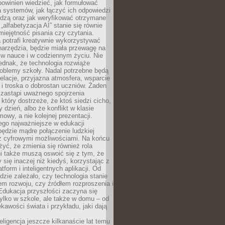
powinien wiedzieć, jak formułować
a systemów, jak łączyć ich odpowiedzi
edzą oraz jak weryfikować otrzymane
„alfabetyzacja AI” stanie się równie
umiejętność pisania czy czytania.
 potrafi kreatywnie wykorzystywać
 narzędzia, będzie miała przewagę na
 w nauce i w codziennym życiu. Nie
ednak, że technologia rozwiąże
roblemy szkoły. Nadal potrzebne będą
elacje, przyjazna atmosfera, wsparcie
i troska o dobrostan uczniów. Żaden
 zastąpi uważnego spojrzenia
 który dostrzeże, że ktoś siedzi cicho,
 dzień, albo że konflikt w klasie
wy, a nie kolejnej prezentacji.
ego najważniejsze w edukacji
będzie mądre połączenie ludzkiej
 z cyfrowymi możliwościami. Na końcu
yć, że zmienia się również rola
i także muszą oswoić się z tym, że
 się inaczej niż kiedyś, korzystając z
tform i inteligentnych aplikacji. Od
dzie zależało, czy technologia stanie
em rozwoju, czy źródłem rozproszenia i
Edukacja przyszłości zaczyna się
ylko w szkole, ale także w domu – od
kawości świata i przykładu, jaki dają
eligencja jeszcze kilkanaście lat temu