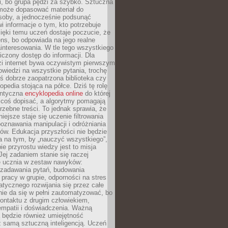
i, bo grupa pędzi za szybko. Sztuczna
 może dopasować materiał do
osoby, a jednocześnie podsunąć
i informacje o tym, kto potrzebuje
ięki temu uczeń dostaje poczucie, że
ns, bo odpowiada na jego realne
ainteresowania. W tle tego wszystkiego
niczony dostęp do informacji. Dla
zi internet bywa oczywistym pierwszym
wiedzi na wszystkie pytania, trochę
yś dobrze zaopatrzona biblioteka czy
opedia stojąca na półce. Dziś tę rolę
antyczna
encyklopedia online
do której
coś dopisać, a algorytmy pomagają
rzebne treści. To jednak sprawia, że
iejsze staje się uczenie filtrowania
oznawania manipulacji i odróżniania
któw. Edukacja przyszłości nie będzie
a na tym, by „nauczyć wszystkiego”,
ie przyrostu wiedzy jest to misja
Jej zadaniem stanie się raczej
 ucznia w zestaw nawyków:
 zadawania pytań, budowania
pracy w grupie, odporności na stres
tycznego rozwijania się przez całe
nie da się w pełni zautomatyzować, bo
ontaktu z drugim człowiekiem,
empatii i doświadczenia. Ważną
 będzie również umiejętność
 samą sztuczną inteligencją. Uczeń