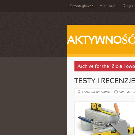
Archiwum
Droga
Strona główna
AKTYWNOŚ
Archive for the ‘Zioła i ow
TESTY I RECENZJ
POSTED BY ADMIN
KWI - 27 - 