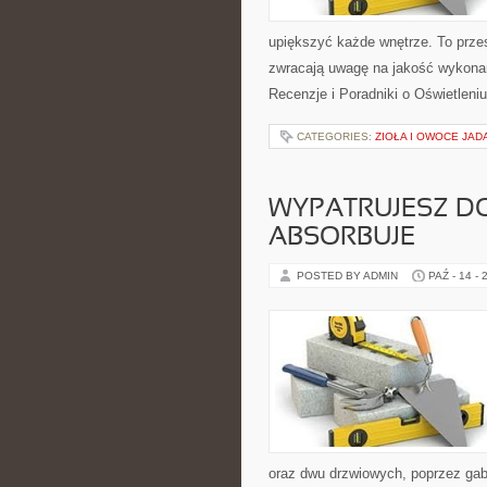
upiększyć każde wnętrze. To przes
zwracają uwagę na jakość wykonan
Recenzje i Poradniki o Oświetleni
CATEGORIES:
ZIOŁA I OWOCE JAD
WYPATRUJESZ D
ABSORBUJE
POSTED BY ADMIN
PAŹ - 14 - 
oraz dwu drzwiowych, poprzez gab