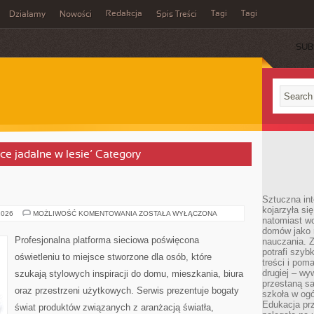
Redakcja
Tagi
Tagi
Działamy
Nowości
Spis Treści
SUB
Ć
oce jadalne w lesie’ Category
E
Sztuczna int
kojarzyła się
TESTY
2026
MOŻLIWOŚĆ KOMENTOWANIA
ZOSTAŁA WYŁĄCZONA
natomiast wc
I
RECENZJE
domów jako r
Profesjonalna platforma sieciowa poświęcona
nauczania. Z
potrafi szyb
oświetleniu to miejsce stworzone dla osób, które
treści i po
drugiej – wy
szukają stylowych inspiracji do domu, mieszkania, biura
przestaną sa
oraz przestrzeni użytkowych. Serwis prezentuje bogaty
szkoła w og
Edukacja prz
świat produktów związanych z aranżacją światła,