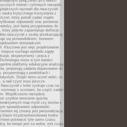
 umiejętnym połączeniu tych dwóch
sycznych metod i cyfrowych narzędzi.
jwiększych wyzwań dla nauczycieli
iś nauka krytycznego korzystania z
 Uczeń, który potrafi zadać mądre
eryfikować odpowiedź oraz porównać
 wiedzy, jest lepiej przygotowany do
, który jedynie zapamiętuje definicje.
elu nauczyciel z osoby przekazującej
taje się przewodnikiem, trenerem
projektantem doświadczeń
. Kluczowe jest więc projektowanie
by miejsce suchego wykładu zajęły
skusje, eksperymenty i praca z
Technologia może w tym bardzo
igentne platformy edukacyjne analizują
nia, proponują zadania dopasowane do
, przypominają o powtórkach i
statystyki. Dzięki temu uczeń widzi, co
ł, a nad czym musi jeszcze
Nauczyciel z kolei zyskuje czas na
e rozmowy z uczniami, bo część zadań
em. Współczesne narzędzia
też szybkie tworzenie quizów,
nteraktywnych map myśli czy testów z
ym sprawdzaniem odpowiedzi.
mentem tej zmiany jest personalizacja.
j klasie trzydziestoosobowej trudno
niowi poświęcić tyle samo czasu.
dzą, bo tempo jest za wolne, inni czują