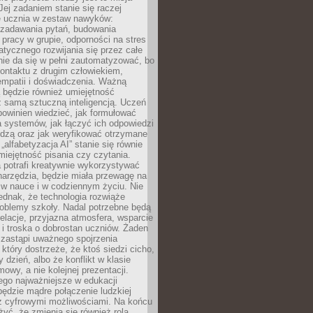
Jej zadaniem stanie się raczej
 ucznia w zestaw nawyków:
 zadawania pytań, budowania
pracy w grupie, odporności na stres
tycznego rozwijania się przez całe
nie da się w pełni zautomatyzować, bo
ontaktu z drugim człowiekiem,
empatii i doświadczenia. Ważną
 będzie również umiejętność
 samą sztuczną inteligencją. Uczeń
powinien wiedzieć, jak formułować
a systemów, jak łączyć ich odpowiedzi
edzą oraz jak weryfikować otrzymane
„alfabetyzacja AI” stanie się równie
umiejętność pisania czy czytania.
 potrafi kreatywnie wykorzystywać
 narzędzia, będzie miała przewagę na
 w nauce i w codziennym życiu. Nie
ednak, że technologia rozwiąże
roblemy szkoły. Nadal potrzebne będą
elacje, przyjazna atmosfera, wsparcie
i troska o dobrostan uczniów. Żaden
 zastąpi uważnego spojrzenia
 który dostrzeże, że ktoś siedzi cicho,
 dzień, albo że konflikt w klasie
wy, a nie kolejnej prezentacji.
ego najważniejsze w edukacji
będzie mądre połączenie ludzkiej
 z cyfrowymi możliwościami. Na końcu
yć, że zmienia się również rola