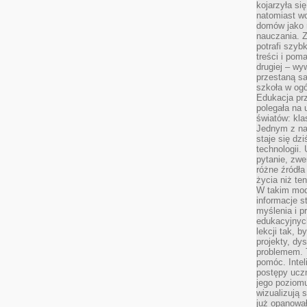
kojarzyła się
natomiast wc
domów jako r
nauczania. Z
potrafi szyb
treści i po
drugiej – wy
przestaną sa
szkoła w og
Edukacja prz
polegała na
światów: kla
Jednym z na
staje się dz
technologii.
pytanie, zw
różne źródła
życia niż ten
W takim mod
informacje s
myślenia i 
edukacyjnych
lekcji tak, 
projekty, dy
problemem. 
pomóc. Intel
postępy ucz
jego poziomu
wizualizują 
już opanowa