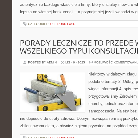
autentycznie każdego właściciela firmy, który chciałby mówić o wła
lepsza od własnej konkurencji – a przynajmniej jeżeli wchodzi w
CATEGORIES:
OFF-ROAD I 4×4
PORADY LECZNICZE TO PRZEDE
WSZELKIEGO TYPU KONSULTACJ
POSTED BY ADMIN
LIS - 6 - 2025
MOŻLIWOŚĆ KOMENTOWAN
Niektórzy w dalszym ciągu 
podobne tematy 2. Odkryj 
więcej informacji 4. spis tr
przygotowaliśmy Zdrowiem 
choroby, jednak oraz stan 
samopoczucia. Należy bez 
nie dopuścić do utraty zdrowia. Dobrym rozwiązaniem są praktyk
zbilansowana dieta, a również higiena prywatna, na przykład czę
CATEGORIES:
OFF-ROAD I 4×4