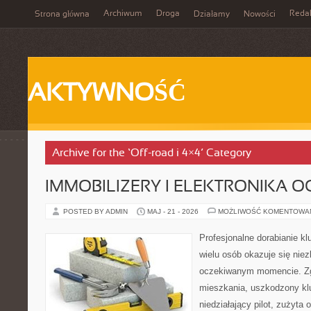
Archiwum
Droga
Reda
Strona główna
Działamy
Nowości
AKTYWNOŚĆ
Archive for the ‘Off-road i 4×4’ Category
IMMOBILIZERY I ELEKTRONIKA 
POSTED BY ADMIN
MAJ - 21 - 2026
MOŻLIWOŚĆ KOMENTOWA
Profesjonalne dorabianie kl
wielu osób okazuje się nie
oczekiwanym momencie. Zg
mieszkania, uszkodzony k
niedziałający pilot, zużyt