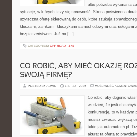
albo potrzeba wykonania z
sytuacje, w których liczy się sprawność. Strona poświęcona dorab
użyteczną ofertę skierowaną do osób, które szukają sprawdzoneg
kluczami, zamkami, kluczykami samochodowymi oraz usługami 
bezpieczeństwem. Już na […]
CATEGORIES:
OFF-ROAD I 4×4
CO ROBIĆ, ABY MIEĆ OKAZJĘ R
SWOJĄ FIRMĘ?
POSTED BY ADMIN
LIS - 22 - 2025
MOŻLIWOŚĆ KOMENTOWAN
Co robić, aby dogonić włas
wiedzieć, że jeśli chciałby
konkurencję, to w każdym 
musisz zwracać większą uw
takie jak automatech.pl. T
akurat ta oferta to prawdziw