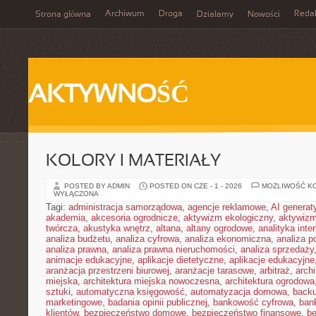
Archiwum
Droga
Reda
Strona główna
Działamy
Nowości
AKTYWNOŚĆ
KOLORY I MATERIAŁY
POSTED BY ADMIN
POSTED ON CZE - 1 - 2026
MOŻLIWOŚĆ K
WYŁĄCZONA
Tagi:
administracja samorządowa
,
agencje reklamowe
,
AI genera
akademia
,
akcesoria ogrodnicze
,
aktywizm ekologiczny
,
aktywizm
twórcza
,
akustyka wnętrz
,
altana
,
altany ogrodowe
,
analityka inte
analiza budżetu
,
analiza cyfrowa
,
analiza ekonomiczna
,
analiza p
analiza prawna
,
analiza prawna nieruchomości
,
analiza sprzedaży
animacje edukacyjne
,
aplikacje dietetyczne
,
aplikacje edukacyjne
aranżacja przestrzeni biurowej
,
aranżacje tarasowe
,
arbitraż
,
archi
miejska
,
architektura miejska nowoczesna
,
architektura ogrodowa
sztuki
,
automatyczna księgowość
,
automatyzacja domowa
,
back
marketingowe
,
badania opinii publicznej
,
bankowość cyfrowa
,
ban
klientów
,
bezpieczeństwo domowe
,
bezpieczeństwo finansowe
,
be