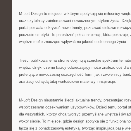
M-Loft Design to miejsce, w którym spotykają się miłośnicy wnętr
oraz czytelnicy zainteresowani nowoczesnym stylem życia. Dzię
portal pozwala odkrywać nowe trendy, poznawać ciekawe rozwiąza
poczucie estetyki. To przestrzeń pełna inspiracji, która pokazuje
wnętrze może znacząco wpływać na jakość codziennego życia.
Treści publikowane na stronie obejmują szerokie spektrum temató
wnętrz, dzięki czemu każdy odwiedzający może znaleźć coś dla 
preferujące nowoczesną oszczędność form, jak i zwolennicy bard
aranżacji odnajdą tutaj wartościowe materiały i inspiracje.
M-Loft Design nieustannie śledzi aktualne trendy, prezentując ro
współczesnym oczekiwaniom użytkowników. Dzięki temu portal st
dla wszystkich, którzy chcą tworzyć przemyślane wnętrza i świa
wokół siebie. To miejsce, gdzie design spotyka się z funkcjonal
łączą się z ponadczasową estetyką, tworząc inspirującą bazę wi