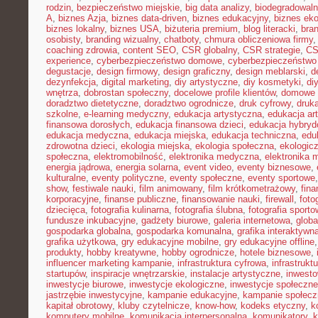
rodzin
,
bezpieczeństwo miejskie
,
big data analizy
,
biodegradowaln
A
,
biznes Azja
,
biznes data-driven
,
biznes edukacyjny
,
biznes eko
biznes lokalny
,
biznes USA
,
biżuteria premium
,
blog literacki
,
bra
osobisty
,
branding wizualny
,
chatboty
,
chmura obliczeniowa firmy
coaching zdrowia
,
content SEO
,
CSR globalny
,
CSR strategie
,
CS
experience
,
cyberbezpieczeństwo domowe
,
cyberbezpieczeństwo
degustacje
,
design firmowy
,
design graficzny
,
design meblarski
,
d
dezynfekcja
,
digital marketing
,
diy artystyczne
,
diy kosmetyki
,
di
wnętrza
,
dobrostan społeczny
,
docelowe profile klientów
,
domowe 
doradztwo dietetyczne
,
doradztwo ogrodnicze
,
druk cyfrowy
,
druka
szkolne
,
e-learning medyczny
,
edukacja artystyczna
,
edukacja ar
finansowa dorosłych
,
edukacja finansowa dzieci
,
edukacja hybry
edukacja medyczna
,
edukacja miejska
,
edukacja techniczna
,
edu
zdrowotna dzieci
,
ekologia miejska
,
ekologia społeczna
,
ekologic
społeczna
,
elektromobilność
,
elektronika medyczna
,
elektronika 
energia jądrowa
,
energia solarna
,
event video
,
eventy biznesowe
,
kulturalne
,
eventy polityczne
,
eventy społeczne
,
eventy sportowe
show
,
festiwale nauki
,
film animowany
,
film krótkometrażowy
,
fin
korporacyjne
,
finanse publiczne
,
finansowanie nauki
,
firewall
,
foto
dziecięca
,
fotografia kulinarna
,
fotografia ślubna
,
fotografia sport
fundusze inkubacyjne
,
gadżety biurowe
,
galeria internetowa
,
globa
gospodarka globalna
,
gospodarka komunalna
,
grafika interaktywn
grafika użytkowa
,
gry edukacyjne mobilne
,
gry edukacyjne offline
produkty
,
hobby kreatywne
,
hobby ogrodnicze
,
hotele biznesowe
,
influencer marketing kampanie
,
infrastruktura cyfrowa
,
infrastrukt
startupów
,
inspiracje wnętrzarskie
,
instalacje artystyczne
,
inwesto
inwestycje biurowe
,
inwestycje ekologiczne
,
inwestycje społeczne
jastrzębie inwestycyjne
,
kampanie edukacyjne
,
kampanie społecz
kapitał obrotowy
,
kluby czytelnicze
,
know-how
,
kodeks etyczny
,
k
komputery mobilne
,
komunikacja interpersonalna
,
komunikatory
,
k