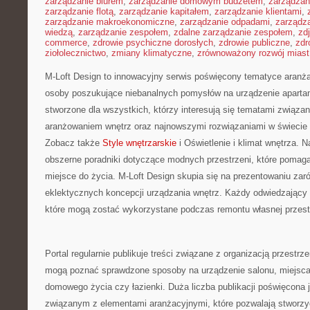
zarządzanie biurem
,
zarządzanie domowym budżetem
,
zarządzan
zarządzanie flotą
,
zarządzanie kapitałem
,
zarządzanie klientami
,
zarządzanie makroekonomiczne
,
zarządzanie odpadami
,
zarządz
wiedzą
,
zarządzanie zespołem
,
zdalne zarządzanie zespołem
,
zd
commerce
,
zdrowie psychiczne dorosłych
,
zdrowie publiczne
,
zdr
ziołolecznictwo
,
zmiany klimatyczne
,
zrównoważony rozwój miast
M-Loft Design to innowacyjny serwis poświęcony tematyce aranżacj
osoby poszukujące niebanalnych pomysłów na urządzenie apartam
stworzone dla wszystkich, którzy interesują się tematami związa
aranżowaniem wnętrz oraz najnowszymi rozwiązaniami w świecie 
Zobacz także
Style wnętrzarskie
i Oświetlenie i klimat wnętrza. 
obszerne poradniki dotyczące modnych przestrzeni, które pomag
miejsce do życia. M-Loft Design skupia się na prezentowaniu zarów
eklektycznych koncepcji urządzania wnętrz. Każdy odwiedzający 
które mogą zostać wykorzystane podczas remontu własnej przest
Portal regularnie publikuje treści związane z organizacją przestrze
mogą poznać sprawdzone sposoby na urządzenie salonu, miejsc
domowego życia czy łazienki. Duża liczba publikacji poświęcona 
związanym z elementami aranżacyjnymi, które pozwalają stworzyć