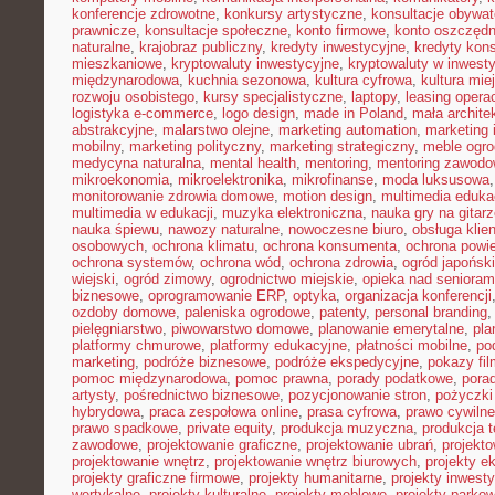
konferencje zdrowotne
,
konkursy artystyczne
,
konsultacje obywat
prawnicze
,
konsultacje społeczne
,
konto firmowe
,
konto oszczęd
naturalne
,
krajobraz publiczny
,
kredyty inwestycyjne
,
kredyty kon
mieszkaniowe
,
kryptowaluty inwestycyjne
,
kryptowaluty w inwest
międzynarodowa
,
kuchnia sezonowa
,
kultura cyfrowa
,
kultura mie
rozwoju osobistego
,
kursy specjalistyczne
,
laptopy
,
leasing opera
logistyka e-commerce
,
logo design
,
made in Poland
,
mała archite
abstrakcyjne
,
malarstwo olejne
,
marketing automation
,
marketing 
mobilny
,
marketing polityczny
,
marketing strategiczny
,
meble ogr
medycyna naturalna
,
mental health
,
mentoring
,
mentoring zawodo
mikroekonomia
,
mikroelektronika
,
mikrofinanse
,
moda luksusowa
monitorowanie zdrowia domowe
,
motion design
,
multimedia eduka
multimedia w edukacji
,
muzyka elektroniczna
,
nauka gry na gitar
nauka śpiewu
,
nawozy naturalne
,
nowoczesne biuro
,
obsługa klien
osobowych
,
ochrona klimatu
,
ochrona konsumenta
,
ochrona powie
ochrona systemów
,
ochrona wód
,
ochrona zdrowia
,
ogród japoński
wiejski
,
ogród zimowy
,
ogrodnictwo miejskie
,
opieka nad senioram
biznesowe
,
oprogramowanie ERP
,
optyka
,
organizacja konferencji
ozdoby domowe
,
paleniska ogrodowe
,
patenty
,
personal branding
pielęgniarstwo
,
piwowarstwo domowe
,
planowanie emerytalne
,
pla
platformy chmurowe
,
platformy edukacyjne
,
płatności mobilne
,
po
marketing
,
podróże biznesowe
,
podróże ekspedycyjne
,
pokazy fi
pomoc międzynarodowa
,
pomoc prawna
,
porady podatkowe
,
pora
artysty
,
pośrednictwo biznesowe
,
pozycjonowanie stron
,
pożyczki
hybrydowa
,
praca zespołowa online
,
prasa cyfrowa
,
prawo cywiln
prawo spadkowe
,
private equity
,
produkcja muzyczna
,
produkcja t
zawodowe
,
projektowanie graficzne
,
projektowanie ubrań
,
projekto
projektowanie wnętrz
,
projektowanie wnętrz biurowych
,
projekty e
projekty graficzne firmowe
,
projekty humanitarne
,
projekty inwest
wertykalne
,
projekty kulturalne
,
projekty meblowe
,
projekty parko