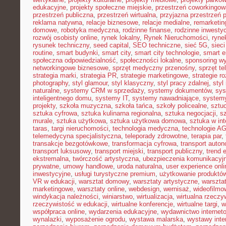
edukacyjne
,
projekty społeczne miejskie
,
przestrzeń coworkingow
przestrzeń publiczna
,
przestrzeń wirtualna
,
przyjazna przestrzeń 
reklama natywna
,
relacje biznesowe
,
relacje medialne
,
remarketin
domowe
,
robotyka medyczna
,
rodzinne finanse
,
rodzinne inwestyc
rozwój osobisty online
,
rynek lokalny
,
Rynek Nieruchomości
,
ryne
rysunek techniczny
,
seed capital
,
SEO techniczne
,
sieć 5G
,
siec
routine
,
smart budynki
,
smart city
,
smart city technologie
,
smart e
społeczna odpowiedzialność
,
społeczności lokalne
,
sponsoring w
networkingowe biznesowe
,
sprzęt medyczny przenośny
,
sprzęt te
strategia marki
,
strategia PR
,
strategie marketingowe
,
strategie r
photography
,
styl glamour
,
styl klasyczny
,
styl pracy zdalnej
,
styl
naturalne
,
systemy CRM w sprzedaży
,
systemy dokumentów
,
sys
inteligentnego domu
,
systemy IT
,
systemy nawadniające
,
systemy
projekty
,
szkoła muzyczna
,
szkoła tańca
,
szkoły policealne
,
sztuc
sztuka cyfrowa
,
sztuka kulinarna regionalna
,
sztuka negocjacji
,
sz
murale
,
sztuka użytkowa
,
sztuka użytkowa domowa
,
sztuka w int
taras
,
targi nieruchomości
,
technologia medyczna
,
technologie A
telemedycyna specjalistyczna
,
teleporady zdrowotne
,
terapia par
,
transakcje bezgotówkowe
,
transformacja cyfrowa
,
transport auto
transport luksusowy
,
transport miejski
,
transport publiczny
,
trend 
ekstremalna
,
twórczość artystyczna
,
ubezpieczenia komunikacyj
prywatne
,
umowy handlowe
,
uroda naturalna
,
user experience onli
inwestycyjne
,
usługi turystyczne premium
,
użytkowanie produktó
VR w edukacji
,
warsztat domowy
,
warsztaty artystyczne
,
warsztat
marketingowe
,
warsztaty online
,
webdesign
,
wernisaż
,
wideofilmo
windykacja należności
,
winiarstwo
,
wirtualizacja
,
wirtualna rzeczy
rzeczywistość w edukacji
,
wirtualne konferencje
,
wirtualne targi
,
w
współpraca online
,
wydarzenia edukacyjne
,
wydawnictwo internet
wynalazki
,
wyposażenie ogrodu
,
wystawa malarska
,
wystawy inte