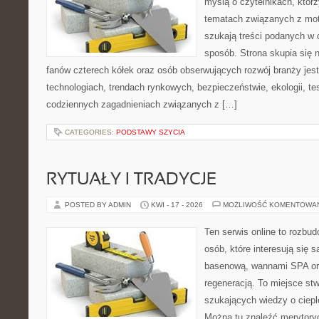
myślą o czytelnikach, któr
tematach związanych z mot
szukają treści podanych w 
sposób. Strona skupia się 
fanów czterech kółek oraz osób obserwujących rozwój branży jes
technologiach, trendach rynkowych, bezpieczeństwie, ekologii, t
codziennych zagadnieniach związanych z […]
CATEGORIES:
PODSTAWY SZYCIA
RYTUAŁY I TRADYCJE
POSTED BY ADMIN
KWI - 17 - 2026
MOŻLIWOŚĆ KOMENTOWA
Ten serwis online to rozbud
osób, które interesują się 
basenową, wannami SPA or
regeneracją. To miejsce st
szukających wiedzy o cieple
Można tu znaleźć merytoryc