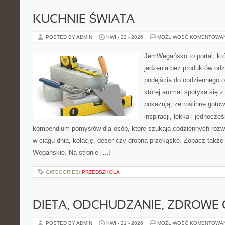
KUCHNIE ŚWIATA
POSTED BY ADMIN
KWI - 23 - 2026
MOŻLIWOŚĆ KOMENTOWA
JemWegańsko to portal, któ
jedzenia bez produktów od
podejścia do codziennego o
której aromat spotyka się z
pokazują, że roślinne goto
inspiracji, lekka i jednocz
kompendium pomysłów dla osób, które szukają codziennych rozwi
w ciągu dnia, kolację, deser czy drobną przekąskę. Zobacz także
Wegańskie. Na stronie […]
CATEGORIES:
PRZEDSZKOLA
DIETA, ODCHUDZANIE, ZDROWE
POSTED BY ADMIN
KWI - 21 - 2026
MOŻLIWOŚĆ KOMENTOWA