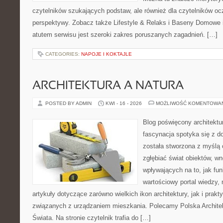
czytelników szukających podstaw, ale również dla czytelników o
perspektywy. Zobacz także Lifestyle & Relaks i Baseny Domow
atutem serwisu jest szeroki zakres poruszanych zagadnień. […]
CATEGORIES:
NAPOJE I KOKTAJLE
ARCHITEKTURA A NATURA
POSTED BY ADMIN
KWI - 16 - 2026
MOŻLIWOŚĆ KOMENTOWA
Blog poświęcony architektu
fascynacja spotyka się z d
została stworzona z myślą 
zgłębiać świat obiektów, wn
wpływających na to, jak fu
wartościowy portal wiedzy,
artykuły dotyczące zarówno wielkich ikon architektury, jak i prak
związanych z urządzaniem mieszkania. Polecamy Polska Architek
Świata. Na stronie czytelnik trafia do […]