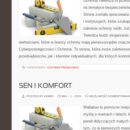
Ochrona Twierdza to przestr
na tematyce bezpieczeństw
Strona została opracowana 
i instytucjach, które szuka
zakresie ochrony osób. J
Twierdza budzi skojarzenia z
wartościami, które w branży ochrony mają pierwszorzędne znacze
Cyberprzestępczości i Ochrona. To strona, która może zainteres
przedsiębiorców, jak i klientów indywidualnych, dla których kontrol
CATEGORIES:
KUCHNIA FRANCUSKA
SEN I KOMFORT
POSTED BY ADMIN
MAJ - 1 - 2026
MOŻLIWOŚĆ KOMENTOWAN
Wallaboo to pomocne miejs
myślą o mamach i tatach, 
porad dotyczących małych d
tym, co w pierwszych miesi