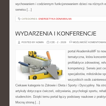
wychowaniem i codziennym funkcjonowaniem dzieci na różnych e
serwisu […]
CATEGORIES:
ENERGETYKA ODNAWIALNA
WYDARZENIA I KONFERENCJE
POSTED BY ADMIN
CZE - 2 - 2026
MOŻLIWOŚĆ KOMENTOWAN
portal AkademikaWF to now
tematyczna, która koncentru
profilaktyce zdrowotnej, reh
kompetencji. Serwis jest c
specjalistów, miłośników sp
wszystkich osób zainteres
Ciekawe kategorie to Zdrowie i Dieta i Sporty i Dyscypliny. Na st
artykuły dotyczące ćwiczeń, odżywiania, psychologii sportu, rehab
studenckim. Dzięki temu portal łączy podstawy naukowe z prak
Mocną stroną […]