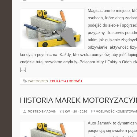
MagicalJune to miejsce, kt
osobach, które chcą zadba
podejść do siebie i spojrz
przyjazny. To serwis pora
takim jak gubienie zbędny
odżywianie, aktywność fizy
kondycja psychiczna. Każdy, kto szuka pomysłów, aby jeść lepiej, 
znajdzie tutaj przydatne artykuły. Polecam Mity i Fakty o Odchu
[…]
CATEGORIES:
EDUKACJA I ROZWÓJ
HISTORIA MAREK MOTORYZACY
POSTED BY ADMIN
KWI - 20 - 2026
MOŻLIWOŚĆ KOMENTOWA
Auto Jarmark to dynamiczna
pasjonują się światem poja