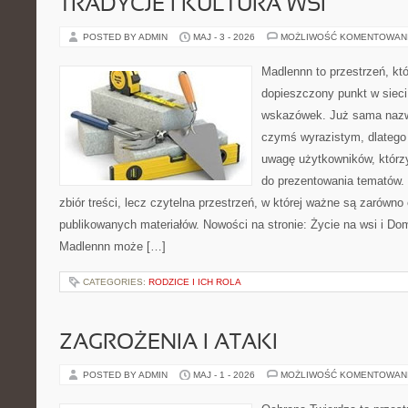
TRADYCJE I KULTURA WSI
POSTED BY ADMIN
MAJ - 3 - 2026
MOŻLIWOŚĆ KOMENTOWAN
Madlennn to przestrzeń, kt
dopieszczony punkt w sieci
wskazówek. Już sama nazwa
czymś wyrazistym, dlatego
uwagę użytkowników, którzy
do prezentowania tematów. 
zbiór treści, lecz czytelna przestrzeń, w której ważne są zarówno
publikowanych materiałów. Nowości na stronie: Życie na wsi i Do
Madlennn może […]
CATEGORIES:
RODZICE I ICH ROLA
ZAGROŻENIA I ATAKI
POSTED BY ADMIN
MAJ - 1 - 2026
MOŻLIWOŚĆ KOMENTOWAN