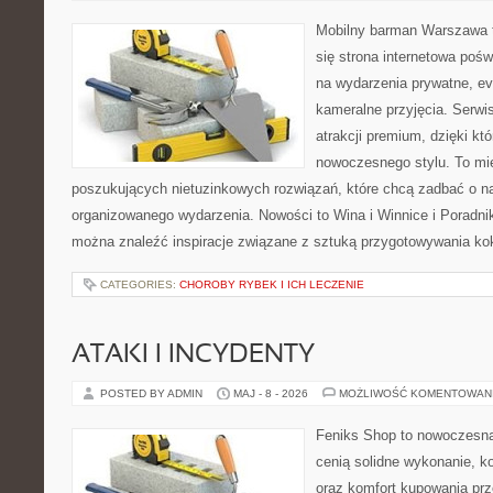
Mobilny barman Warszawa t
się strona internetowa pośw
na wydarzenia prywatne, ev
kameralne przyjęcia. Serwis
atrakcji premium, dzięki k
nowoczesnego stylu. To mi
poszukujących nietuzinkowych rozwiązań, które chcą zadbać o 
organizowanego wydarzenia. Nowości to Wina i Winnice i Poradni
można znaleźć inspiracje związane z sztuką przygotowywania kokt
CATEGORIES:
CHOROBY RYBEK I ICH LECZENIE
ATAKI I INCYDENTY
POSTED BY ADMIN
MAJ - 8 - 2026
MOŻLIWOŚĆ KOMENTOWAN
Feniks Shop to nowoczesna 
cenią solidne wykonanie, k
oraz komfort kupowania prze