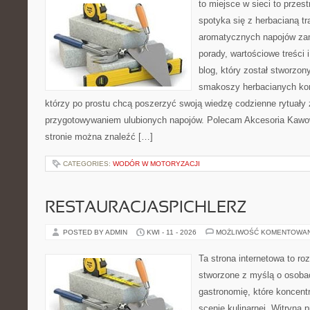
to miejsce w sieci to przes
spotyka się z herbacianą tr
aromatycznych napojów zam
porady, wartościowe treści 
blog, który został stworzon
smakoszy herbacianych kom
którzy po prostu chcą poszerzyć swoją wiedzę codzienne rytuały
przygotowywaniem ulubionych napojów. Polecam Akcesoria Kawo
stronie można znaleźć […]
CATEGORIES:
WODÓR W MOTORYZACJI
RESTAURACJASPICHLERZ
POSTED BY ADMIN
KWI - 11 - 2026
MOŻLIWOŚĆ KOMENTOWA
Ta strona internetowa to r
stworzone z myślą o osoba
gastronomię, które koncent
scenie kulinarnej. Witryna p