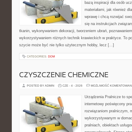
bazą inspiracji dla osób uc
materiałami, jak również dla
wprawę i chcą rozwijać swo
się na instrukcjach związa
tkanin, wykonywaniem dekoracji, tworzeniem ubrań, poznawaniem
wykorzystywaniem różnych technik krawieckich w praktyce. To por
szycie może być nie tylko użytecznym hobby, lecz […]
CATEGORIES:
DOM
CZYSZCZENIE CHEMICZNE
POSTED BY ADMIN
CZE - 4 - 2026
MOŻLIWOŚĆ KOMENTOWAN
Urządzenia Pralnicze to spe
internetowy poświęcony pra
rozwiązaniom pralniczym,
wykorzystywanym w domach,
pralniach, obiektach usług