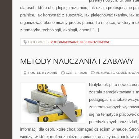
przemysłowych. Strona sta
dla osób, które chcą lepiej zrozumieć, jak działa profesjonalne pra
pralnice, jak korzystać z suszarek, jak pielęgnować tkaniny, jak 
organizować ekonomiczny proces prania. To miejsce, w którym uż
z tematyką technologii, ekologii, chemii […]
CATEGORIES:
PROGRAMOWANIE NISKOPOZIOMOWE
METODY NAUCZANIA I ZABAWY
POSTED BY ADMIN
CZE - 3 - 2026
MOŻLIWOŚĆ KOMENTOWAN
Bialykotek.pl to nowoczesna
została zaprojektowana z m
pedagogach, a także wszys
zainteresowanych wychowan
się na tematyce placówek 
przedszkolnych oraz szkół,
informacji dla osób, które chcą pomagać dzieciom w nauce. Str
wiedzy, w której można znaleźć inspiracje, analizy oraz ciekawos