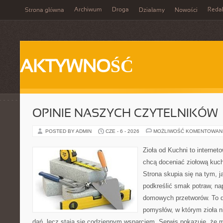
Archiwum
Droga
Reda
Strona główna
Działamy
Nowości
AKTYWNOŚĆ
OPINIE NASZYCH CZYTELNIKÓW
POSTED BY ADMIN
CZE - 6 - 2026
MOŻLIWOŚĆ KOMENTOWAN
Zioła od Kuchni to internet
chcą doceniać ziołową kuc
Strona skupia się na tym, j
podkreślić smak potraw, na
domowych przetworów. To 
pomysłów, w którym zioła n
dań, lecz stają się codziennym wsparciem. Serwis pokazuje, że 