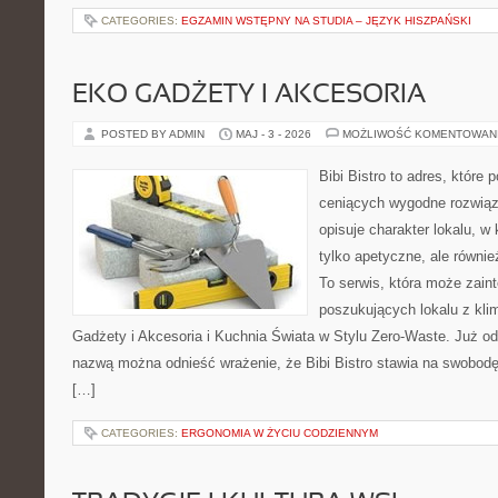
CATEGORIES:
EGZAMIN WSTĘPNY NA STUDIA – JĘZYK HISZPAŃSKI
EKO GADŻETY I AKCESORIA
POSTED BY ADMIN
MAJ - 3 - 2026
MOŻLIWOŚĆ KOMENTOWAN
Bibi Bistro to adres, które
ceniących wygodne rozwiąza
opisuje charakter lokalu, w
tylko apetyczne, ale równi
To serwis, która może zain
poszukujących lokalu z kl
Gadżety i Akcesoria i Kuchnia Świata w Stylu Zero-Waste. Już o
nazwą można odnieść wrażenie, że Bibi Bistro stawia na swobodę
[…]
CATEGORIES:
ERGONOMIA W ŻYCIU CODZIENNYM