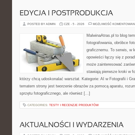
EDYCJA I POSTPRODUKCJA
POSTED BY ADMIN
CZE - 5 - 2026
MOŻLIWOŚĆ KOMENTOWAN
MalwinaAtras.pl to blog te
fotografowania, obróbce foto
graficznemu. To serwis, w k
opowieści łączy się z pora
może zainteresować zarówn
stawiają pierwsze kroki w fo
którzy chcą udoskonalać warsztat. Kategorie: AI w Fotografii i Gr
tematem strony jest tworzenie obrazów za pomocą aparatu, rozumi
sprzętu fotograficznego, ale również […]
CATEGORIES:
TESTY I RECENZJE PRODUKTÓW
AKTUALNOŚCI I WYDARZENIA