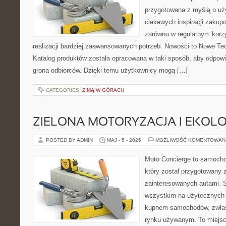
przygotowana z myślą o uż
ciekawych inspiracji zakup
zarówno w regularnym korzy
realizacji bardziej zaawansowanych potrzeb. Nowości to Nowe Tech
Katalog produktów została opracowana w taki sposób, aby odpow
grona odbiorców. Dzięki temu użytkownicy mogą […]
CATEGORIES:
ZIMĄ W GÓRACH
ZIELONA MOTORYZACJA I EKOLO
POSTED BY ADMIN
MAJ - 5 - 2026
MOŻLIWOŚĆ KOMENTOWAN
Moto Concierge to samocho
który został przygotowany 
zainteresowanych autami. S
wszystkim na użytecznych 
kupnem samochodów, zwłas
rynku używanym. To miejsc