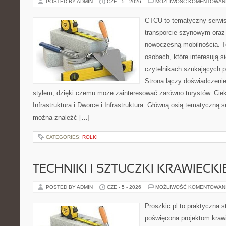
POSTED BY ADMIN
CZE - 5 - 2026
MOŻLIWOŚĆ KOMENTOWAN
CTCU to tematyczny serwis,
transporcie szynowym oraz
nowoczesną mobilnością. To
osobach, które interesują si
czytelnikach szukających p
Strona łączy doświadczenie
stylem, dzięki czemu może zainteresować zarówno turystów. Cieka
Infrastruktura i Dworce i Infrastruktura. Główną osią tematyczną se
można znaleźć […]
CATEGORIES:
ROLKI
TECHNIKI I SZTUCZKI KRAWIECKI
POSTED BY ADMIN
CZE - 5 - 2026
MOŻLIWOŚĆ KOMENTOWAN
Proszkic.pl to praktyczna s
poświęcona projektom krawi