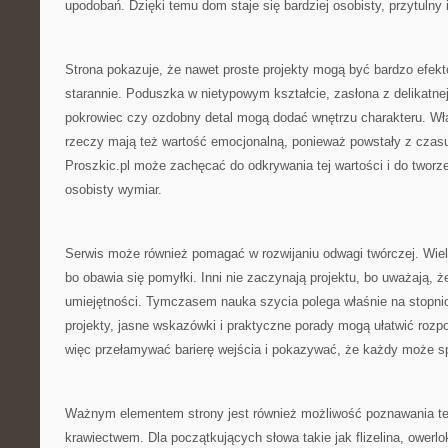
upodobań. Dzięki temu dom staje się bardziej osobisty, przytulny i
Strona pokazuje, że nawet proste projekty mogą być bardzo efekt
starannie. Poduszka w nietypowym kształcie, zasłona z delikatnej
pokrowiec czy ozdobny detal mogą dodać wnętrzu charakteru. W
rzeczy mają też wartość emocjonalną, ponieważ powstały z czasu
Proszkic.pl może zachęcać do odkrywania tej wartości i do tworze
osobisty wymiar.
Serwis może również pomagać w rozwijaniu odwagi twórczej. Wiele
bo obawia się pomyłki. Inni nie zaczynają projektu, bo uważają, 
umiejętności. Tymczasem nauka szycia polega właśnie na stopni
projekty, jasne wskazówki i praktyczne porady mogą ułatwić rozp
więc przełamywać barierę wejścia i pokazywać, że każdy może s
Ważnym elementem strony jest również możliwość poznawania te
krawiectwem. Dla początkujących słowa takie jak flizelina, owerlo