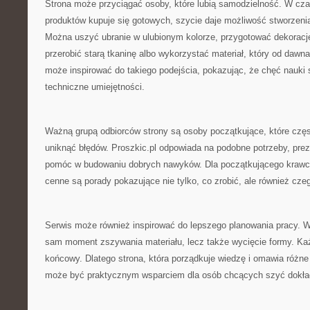
Strona może przyciągać osoby, które lubią samodzielność. W cza
produktów kupuje się gotowych, szycie daje możliwość stworzen
Można uszyć ubranie w ulubionym kolorze, przygotować dekoracj
przerobić starą tkaninę albo wykorzystać materiał, który od dawna
może inspirować do takiego podejścia, pokazując, że chęć nauki 
techniczne umiejętności.
Ważną grupą odbiorców strony są osoby początkujące, które częst
uniknąć błędów. Proszkic.pl odpowiada na podobne potrzeby, prez
pomóc w budowaniu dobrych nawyków. Dla początkującego krawca
cenne są porady pokazujące nie tylko, co zrobić, ale również cze
Serwis może również inspirować do lepszego planowania pracy. W s
sam moment zszywania materiału, lecz także wycięcie formy. Ka
końcowy. Dlatego strona, która porządkuje wiedzę i omawia różne
może być praktycznym wsparciem dla osób chcących szyć dokładn