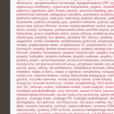
domowymi
,
oprogramowanie biznesowe
,
oprogramowanie ERP
,
or
organizacja konferencji
,
organizacje humanitarne
,
origami
,
oświet
paleniska ogrodowe
,
parki linowe
,
patenty
,
personal branding
,
piec
piekarnictwo domowe
,
pielęgnacja naturalna
,
planowanie posiłków
platformy edukacyjne
,
podcasts marketing
,
podróże aktywne
,
pod
budżetowe
,
podróże ekspedycyjne
,
podróże kulinarne
,
podróże o
przyczepą
,
pokazy filmowe
,
pomoc międzynarodowa
,
pomoc psyc
domu
,
porady rozwojowe
,
porównywarka lotów
,
portfolio artysty
,
p
hybrydowa
,
praca zespołowa online
,
prasa cyfrowa
,
produkcja mu
telewizyjna
,
produkty bez glutenu
,
produkty bez laktozy
,
produkty 
wegańskie
,
profile zawodowe
,
projektowanie graficzne
,
projektowa
światła
,
projektowanie ubrań
,
projektowanie UI
,
projektowanie UX
biurowych
,
projekty domów nowoczesnych
,
projekty ekologiczne 
firmowe
,
projekty humanitarne
,
projekty inwestycyjne
,
projekty kr
projekty kulturalne
,
projekty meblowe
,
projekty parkowe
,
projekty
projekty wnętrz
,
przechowywanie
,
przestrzeń kreatywna
,
przestrz
turystyczne
,
przyjazna przestrzeń pracy
,
przyprawy świata
,
psy pr
puzzle
,
quizy
,
rafting
,
rak profilaktyka
,
rehabilitacja domowa
,
rekl
medialne
,
relaks w domu
,
relaks w ogrodzie
,
remarketing
,
restaur
medyczna
,
rodzinne finanse
,
rośliny doniczkowe pielęgnacja
,
rośl
górskie
,
rozrywka domowa
,
rozwój osobisty online
,
rynek lokalny
,
surowców
,
rysunek techniczny
,
rzeźba
,
scrapbooking
,
SEO techn
sieć 5G
,
skincare routine
,
składanie modeli
,
smart budynki
,
smart
śniadania wysokobiałkowe
,
sosy domowe
,
spacer w lesie
,
sponso
networkingowe biznesowe
,
sprzęt medyczny przenośny
,
sprzęt te
głosem
,
strategia marki
,
strategia PR
,
strategie marketingowe
,
str
photography
,
styl glamour
,
styl klasyczny
,
styl pracy zdalnej
,
styl
diety
,
surowce naturalne
,
survival
,
święta kulinarne
,
systemy CRM
dokumentów
,
systemy ERP w firmie
,
systemy inteligentnego dom
nawadniające
,
systemy zabezpieczeń domowych
,
szkoła filmowa 