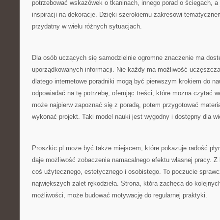
potrzebować wskazówek o tkaninach, innego porad o ściegach, a j
inspiracji na dekoracje. Dzięki szerokiemu zakresowi tematyczn
przydatny w wielu różnych sytuacjach.
Dla osób uczących się samodzielnie ogromne znaczenie ma dostę
uporządkowanych informacji. Nie każdy ma możliwość uczęszczan
dlatego internetowe poradniki mogą być pierwszym krokiem do na
odpowiadać na tę potrzebę, oferując treści, które można czytać 
może najpierw zapoznać się z poradą, potem przygotować materia
wykonać projekt. Taki model nauki jest wygodny i dostępny dla wi
Proszkic.pl może być także miejscem, które pokazuje radość pły
daje możliwość zobaczenia namacalnego efektu własnej pracy. Z 
coś użytecznego, estetycznego i osobistego. To poczucie sprawcz
największych zalet rękodzieła. Strona, która zachęca do kolejnyc
możliwości, może budować motywację do regularnej praktyki.