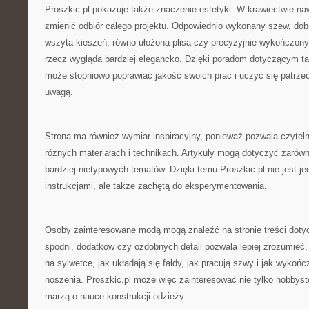
Proszkic.pl pokazuje także znaczenie estetyki. W krawiectwie na
zmienić odbiór całego projektu. Odpowiednio wykonany szew, dobr
wszyta kieszeń, równo ułożona plisa czy precyzyjnie wykończony
rzecz wygląda bardziej elegancko. Dzięki poradom dotyczącym ta
może stopniowo poprawiać jakość swoich prac i uczyć się patrze
uwagą.
Strona ma również wymiar inspiracyjny, ponieważ pozwala czytel
różnych materiałach i technikach. Artykuły mogą dotyczyć zarówno
bardziej nietypowych tematów. Dzięki temu Proszkic.pl nie jest j
instrukcjami, ale także zachętą do eksperymentowania.
Osoby zainteresowane modą mogą znaleźć na stronie treści dotyc
spodni, dodatków czy ozdobnych detali pozwala lepiej zrozumieć, 
na sylwetce, jak układają się fałdy, jak pracują szwy i jak wykoń
noszenia. Proszkic.pl może więc zainteresować nie tylko hobbystó
marzą o nauce konstrukcji odzieży.