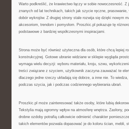
Warto podkreślić, że krawiectwo łączy w sobie nowoczesność. Z je
znanych od lat technikach, takich jak szycie ręczne, prasowani
dobór wykrojów. Z drugiej strony stale rozwija się dzięki nowym
akcesoriom, trendom i pomysłom. Proszkic.pl pokazuje tę różnor
podstawowe z bardziej współczesnymi inspiracjami.
Strona może być również użyteczna dla osób, które chcą lepiej 
konstrukcyjnej. Gotowe ubranie widziane w sklepie wygląda prost
wymaga wielu decyzji: wyboru materiału, kroju, szwu, wykończenia,
treści związane z szyciem, użytkownik zaczyna zauważać te eleme
dlaczego jedne rzeczy układają się dobrze, a inne nie. To wiedza,
podczas szycia, jak i podczas codziennego wybierania ubrań.
Proszkic.pl może zainteresować także osoby, które lubią dekoro
Tekstylia mają ogromny wpływ na atmosferę wnętrza. Zasłony, pod
drobne ozdoby potrafią całkowicie odmienić charakter pomieszcz
takich elementów pozwala dopasować je do koloru ścian, mebli, s