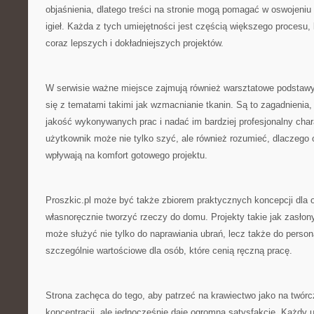
objaśnienia, dlatego treści na stronie mogą pomagać w oswojeniu 
igieł. Każda z tych umiejętności jest częścią większego procesu,
coraz lepszych i dokładniejszych projektów.
W serwisie ważne miejsce zajmują również warsztatowe podstawy
się z tematami takimi jak wzmacnianie tkanin. Są to zagadnienia,
jakość wykonywanych prac i nadać im bardziej profesjonalny chara
użytkownik może nie tylko szyć, ale również rozumieć, dlaczego 
wpływają na komfort gotowego projektu.
Proszkic.pl może być także zbiorem praktycznych koncepcji dla o
własnoręcznie tworzyć rzeczy do domu. Projekty takie jak zasłony
może służyć nie tylko do naprawiania ubrań, lecz także do person
szczególnie wartościowe dla osób, które cenią ręczną pracę.
Strona zachęca do tego, aby patrzeć na krawiectwo jako na twó
koncentracji, ale jednocześnie daje ogromną satysfakcję. Każdy 