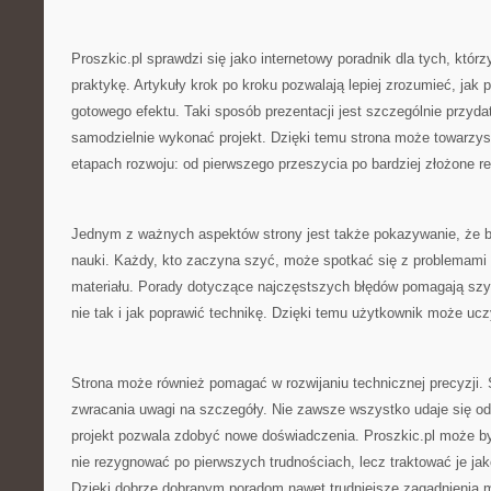
Proszkic.pl sprawdzi się jako internetowy poradnik dla tych, którz
praktykę. Artykuły krok po kroku pozwalają lepiej zrozumieć, jak
gotowego efektu. Taki sposób prezentacji jest szczególnie przyd
samodzielnie wykonać projekt. Dzięki temu strona może towarzys
etapach rozwoju: od pierwszego przeszycia po bardziej złożone re
Jednym z ważnych aspektów strony jest także pokazywanie, że b
nauki. Każdy, kto zaczyna szyć, może spotkać się z problemami 
materiału. Porady dotyczące najczęstszych błędów pomagają szy
nie tak i jak poprawić technikę. Dzięki temu użytkownik może ucz
Strona może również pomagać w rozwijaniu technicznej precyzji. 
zwracania uwagi na szczegóły. Nie zawsze wszystko udaje się od 
projekt pozwala zdobyć nowe doświadczenia. Proszkic.pl może b
nie rezygnować po pierwszych trudnościach, lecz traktować je ja
Dzięki dobrze dobranym poradom nawet trudniejsze zagadnienia m