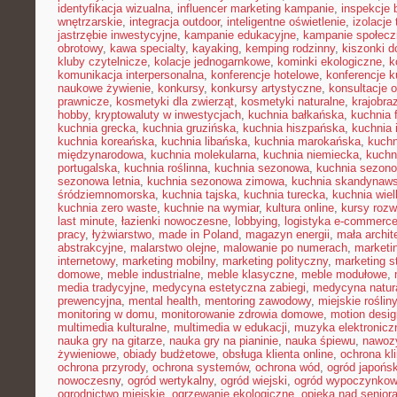
identyfikacja wizualna
,
influencer marketing kampanie
,
inspekcje
wnętrzarskie
,
integracja outdoor
,
inteligentne oświetlenie
,
izolacje
jastrzębie inwestycyjne
,
kampanie edukacyjne
,
kampanie społecz
obrotowy
,
kawa specialty
,
kayaking
,
kemping rodzinny
,
kiszonki 
kluby czytelnicze
,
kolacje jednogarnkowe
,
kominki ekologiczne
,
k
komunikacja interpersonalna
,
konferencje hotelowe
,
konferencje k
naukowe żywienie
,
konkursy
,
konkursy artystyczne
,
konsultacje 
prawnicze
,
kosmetyki dla zwierząt
,
kosmetyki naturalne
,
krajobra
hobby
,
kryptowaluty w inwestycjach
,
kuchnia bałkańska
,
kuchnia 
kuchnia grecka
,
kuchnia gruzińska
,
kuchnia hiszpańska
,
kuchnia 
kuchnia koreańska
,
kuchnia libańska
,
kuchnia marokańska
,
kuch
międzynarodowa
,
kuchnia molekularna
,
kuchnia niemiecka
,
kuchni
portugalska
,
kuchnia roślinna
,
kuchnia sezonowa
,
kuchnia sezono
sezonowa letnia
,
kuchnia sezonowa zimowa
,
kuchnia skandynaw
śródziemnomorska
,
kuchnia tajska
,
kuchnia turecka
,
kuchnia wie
kuchnia zero waste
,
kuchnie na wymiar
,
kultura online
,
kursy rozw
last minute
,
łazienki nowoczesne
,
lobbying
,
logistyka e-commerc
pracy
,
łyżwiarstwo
,
made in Poland
,
magazyn energii
,
mała archit
abstrakcyjne
,
malarstwo olejne
,
malowanie po numerach
,
marketi
internetowy
,
marketing mobilny
,
marketing polityczny
,
marketing s
domowe
,
meble industrialne
,
meble klasyczne
,
meble modułowe
,
media tradycyjne
,
medycyna estetyczna zabiegi
,
medycyna natur
prewencyjna
,
mental health
,
mentoring zawodowy
,
miejskie rośliny
monitoring w domu
,
monitorowanie zdrowia domowe
,
motion desig
multimedia kulturalne
,
multimedia w edukacji
,
muzyka elektronicz
nauka gry na gitarze
,
nauka gry na pianinie
,
nauka śpiewu
,
nawozy
żywieniowe
,
obiady budżetowe
,
obsługa klienta online
,
ochrona kl
ochrona przyrody
,
ochrona systemów
,
ochrona wód
,
ogród japońsk
nowoczesny
,
ogród wertykalny
,
ogród wiejski
,
ogród wypoczynko
ogrodnictwo miejskie
,
ogrzewanie ekologiczne
,
opieka nad senior