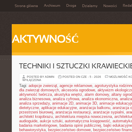
Archiwum
Droga
Reda
Strona główna
Działamy
Nowości
AKTYWNOŚĆ
TECHNIKI I SZTUCZKI KRAWIECKI
POSTED BY ADMIN
POSTED ON CZE - 5 - 2026
MOŻLIWOŚĆ K
WYŁĄCZONA
Tagi:
adopcje zwierząt
,
agencje reklamowe
,
agroturystyka rodzinn
dla zwierząt domowych
,
akcesoria ogrodowe
,
aktywizm ekologicz
aktywność twórcza
,
akustyka wnętrz
,
alarm domowy
,
altany ogro
analiza biznesowa
,
analiza cyfrowa
,
analiza ekonomiczna
,
analiz
analiza sprzedaży
,
animacje 2D
,
animacje 3D
,
animacje edukacyj
dietetyczne
,
aplikacje edukacyjne
,
aranżacja balkonu
,
aranżacja o
przestrzeni biurowej
,
aranżacja restauracji
,
aranżacje sypialni
,
ara
architekt krajobrazu
,
architektura miejska nowoczesna
,
architekt
audioguide
,
aukcje sztuki
,
automatyczna księgowość
,
automatyk
badania marketingowe
,
badania opinii publicznej
,
bajki edukacyjne
behawiorystyka
,
bezpieczeństwo domowe
,
bezpieczeństwo finans