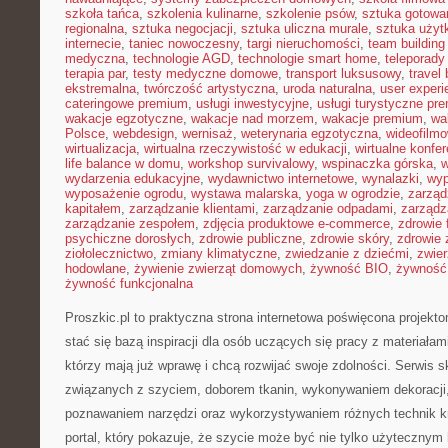
szkoła tańca
,
szkolenia kulinarne
,
szkolenie psów
,
sztuka gotowa
regionalna
,
sztuka negocjacji
,
sztuka uliczna murale
,
sztuka uży
internecie
,
taniec nowoczesny
,
targi nieruchomości
,
team building
medyczna
,
technologie AGD
,
technologie smart home
,
teleporady
terapia par
,
testy medyczne domowe
,
transport luksusowy
,
travel 
ekstremalna
,
twórczość artystyczna
,
uroda naturalna
,
user experi
cateringowe premium
,
usługi inwestycyjne
,
usługi turystyczne pr
wakacje egzotyczne
,
wakacje nad morzem
,
wakacje premium
,
wa
Polsce
,
webdesign
,
wernisaż
,
weterynaria egzotyczna
,
wideofilm
wirtualizacja
,
wirtualna rzeczywistość w edukacji
,
wirtualne konfer
life balance w domu
,
workshop survivalowy
,
wspinaczka górska
,
w
wydarzenia edukacyjne
,
wydawnictwo internetowe
,
wynalazki
,
wyp
wyposażenie ogrodu
,
wystawa malarska
,
yoga w ogrodzie
,
zarząd
kapitałem
,
zarządzanie klientami
,
zarządzanie odpadami
,
zarządz
zarządzanie zespołem
,
zdjęcia produktowe e-commerce
,
zdrowie 
psychiczne dorosłych
,
zdrowie publiczne
,
zdrowie skóry
,
zdrowie 
ziołolecznictwo
,
zmiany klimatyczne
,
zwiedzanie z dziećmi
,
zwie
hodowlane
,
żywienie zwierząt domowych
,
żywność BIO
,
żywność 
żywność funkcjonalna
Proszkic.pl to praktyczna strona internetowa poświęcona projekt
stać się bazą inspiracji dla osób uczących się pracy z materiałami
którzy mają już wprawę i chcą rozwijać swoje zdolności. Serwis sk
związanych z szyciem, doborem tkanin, wykonywaniem dekoracji,
poznawaniem narzędzi oraz wykorzystywaniem różnych technik kr
portal, który pokazuje, że szycie może być nie tylko użytecznym