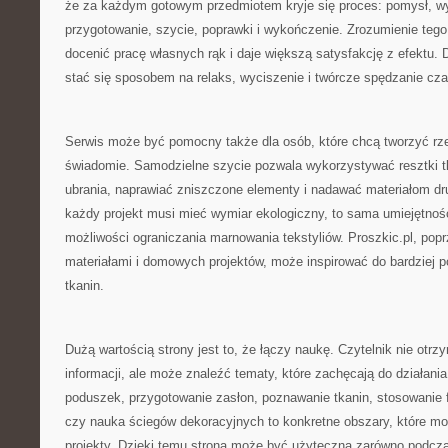
że za każdym gotowym przedmiotem kryje się proces: pomysł, wy
przygotowanie, szycie, poprawki i wykończenie. Zrozumienie tego
docenić pracę własnych rąk i daje większą satysfakcję z efektu.
stać się sposobem na relaks, wyciszenie i twórcze spędzanie cza
Serwis może być pomocny także dla osób, które chcą tworzyć rzec
świadomie. Samodzielne szycie pozwala wykorzystywać resztki tk
ubrania, naprawiać zniszczone elementy i nadawać materiałom dru
każdy projekt musi mieć wymiar ekologiczny, to sama umiejętnoś
możliwości ograniczania marnowania tekstyliów. Proszkic.pl, popr
materiałami i domowych projektów, może inspirować do bardziej 
tkanin.
Dużą wartością strony jest to, że łączy naukę. Czytelnik nie otrz
informacji, ale może znaleźć tematy, które zachęcają do działania
poduszek, przygotowanie zasłon, poznawanie tkanin, stosowanie fl
czy nauka ściegów dekoracyjnych to konkretne obszary, które m
projekty. Dzięki temu strona może być użyteczna zarówno podczas