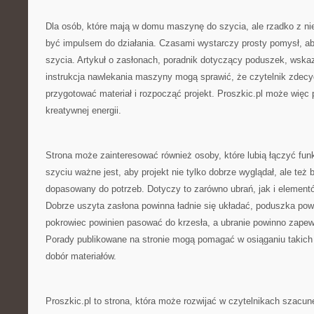
Dla osób, które mają w domu maszynę do szycia, ale rzadko z nie
być impulsem do działania. Czasami wystarczy prosty pomysł, a
szycia. Artykuł o zasłonach, poradnik dotyczący poduszek, wska
instrukcja nawlekania maszyny mogą sprawić, że czytelnik zdecyd
przygotować materiał i rozpocząć projekt. Proszkic.pl może więc p
kreatywnej energii.
Strona może zainteresować również osoby, które lubią łączyć fun
szyciu ważne jest, aby projekt nie tylko dobrze wyglądał, ale też b
dopasowany do potrzeb. Dotyczy to zarówno ubrań, jak i elemen
Dobrze uszyta zasłona powinna ładnie się układać, poduszka po
pokrowiec powinien pasować do krzesła, a ubranie powinno zape
Porady publikowane na stronie mogą pomagać w osiąganiu takich
dobór materiałów.
Proszkic.pl to strona, która może rozwijać w czytelnikach szacun