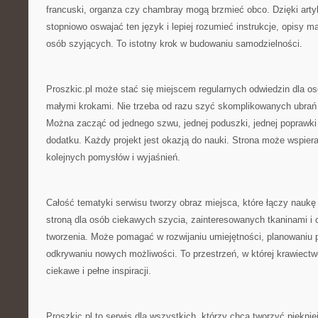
francuski, organza czy chambray mogą brzmieć obco. Dzięki ar
stopniowo oswajać ten język i lepiej rozumieć instrukcje, opisy m
osób szyjących. To istotny krok w budowaniu samodzielności.
Proszkic.pl może stać się miejscem regularnych odwiedzin dla osó
małymi krokami. Nie trzeba od razu szyć skomplikowanych ubrań 
Można zacząć od jednego szwu, jednej poduszki, jednej poprawki
dodatku. Każdy projekt jest okazją do nauki. Strona może wspiera
kolejnych pomysłów i wyjaśnień.
Całość tematyki serwisu tworzy obraz miejsca, które łączy naukę t
stroną dla osób ciekawych szycia, zainteresowanych tkaninami i
tworzenia. Może pomagać w rozwijaniu umiejętności, planowaniu p
odkrywaniu nowych możliwości. To przestrzeń, w której krawiectw
ciekawe i pełne inspiracji.
Proszkic.pl to serwis dla wszystkich, którzy chcą tworzyć pięknie