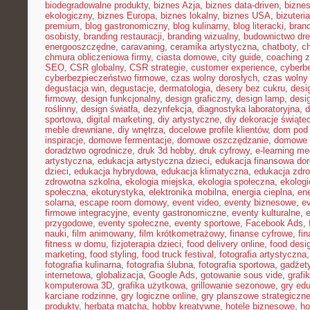
biodegradowalne produkty
,
biznes Azja
,
biznes data-driven
,
bizne
ekologiczny
,
biznes Europa
,
biznes lokalny
,
biznes USA
,
bizuter
premium
,
blog gastronomiczny
,
blog kulinarny
,
blog literacki
,
bran
osobisty
,
branding restauracji
,
branding wizualny
,
budownictwo dr
energooszczędne
,
caravaning
,
ceramika artystyczna
,
chatboty
,
ch
chmura obliczeniowa firmy
,
ciasta domowe
,
city guide
,
coaching z
SEO
,
CSR globalny
,
CSR strategie
,
customer experience
,
cyberb
cyberbezpieczeństwo firmowe
,
czas wolny dorosłych
,
czas wolny 
degustacja win
,
degustacje
,
dermatologia
,
desery bez cukru
,
desi
firmowy
,
design funkcjonalny
,
design graficzny
,
design lamp
,
desi
roślinny
,
design światła
,
dezynfekcja
,
diagnostyka laboratoryjna
,
d
sportowa
,
digital marketing
,
diy artystyczne
,
diy dekoracje świąte
meble drewniane
,
diy wnętrza
,
docelowe profile klientów
,
dom pod 
inspiracje
,
domowe fermentacje
,
domowe oszczędzanie
,
domowe 
doradztwo ogrodnicze
,
druk 3d hobby
,
druk cyfrowy
,
e-learning m
artystyczna
,
edukacja artystyczna dzieci
,
edukacja finansowa dor
dzieci
,
edukacja hybrydowa
,
edukacja klimatyczna
,
edukacja zdro
zdrowotna szkolna
,
ekologia miejska
,
ekologia społeczna
,
ekolog
społeczna
,
ekoturystyka
,
elektronika mobilna
,
energia cieplna
,
ene
solarna
,
escape room domowy
,
event video
,
eventy biznesowe
,
e
firmowe integracyjne
,
eventy gastronomiczne
,
eventy kulturalne
,
e
przygodowe
,
eventy społeczne
,
eventy sportowe
,
Facebook Ads
,
nauki
,
film animowany
,
film krótkometrażowy
,
finanse cyfrowe
,
fi
fitness w domu
,
fizjoterapia dzieci
,
food delivery online
,
food desi
marketing
,
food styling
,
food truck festival
,
fotografia artystyczna
fotografia kulinarna
,
fotografia ślubna
,
fotografia sportowa
,
gadżet
internetowa
,
globalizacja
,
Google Ads
,
gotowanie sous vide
,
grafi
komputerowa 3D
,
grafika użytkowa
,
grillowanie sezonowe
,
gry ed
karciane rodzinne
,
gry logiczne online
,
gry planszowe strategiczn
produkty
,
herbata matcha
,
hobby kreatywne
,
hotele biznesowe
,
ho