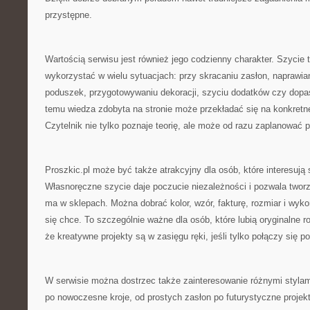
przystępne.
Wartością serwisu jest również jego codzienny charakter. Szycie 
wykorzystać w wielu sytuacjach: przy skracaniu zasłon, naprawian
poduszek, przygotowywaniu dekoracji, szyciu dodatków czy dopa
temu wiedza zdobyta na stronie może przekładać się na konkretne 
Czytelnik nie tylko poznaje teorię, ale może od razu zaplanować p
Proszkic.pl może być także atrakcyjny dla osób, które interesują 
Własnoręczne szycie daje poczucie niezależności i pozwala tworz
ma w sklepach. Można dobrać kolor, wzór, fakturę, rozmiar i wyko
się chce. To szczególnie ważne dla osób, które lubią oryginalne r
że kreatywne projekty są w zasięgu ręki, jeśli tylko połączy się p
W serwisie można dostrzec także zainteresowanie różnymi stylam
po nowoczesne kroje, od prostych zasłon po futurystyczne proje