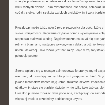
ściegów po dekoracyjne detale — zakres tematów sprawia, że st
wielu różnych działań. Taka różnorodność jest cenna, ponieważ 
coś dla siebie: jedni szukają szybkich projektów, inni wolą bardz
Proszkic.pl może także pełnić rolę przewodnika dla osób, które 
swoje umiejętności. Regularne czytanie porad i wykonywanie kole
stopniowo budować wiedzę. Najpierw można nauczyć się prostyc
różnymi tkaninami, następnie wykonywania detali, a później twor
ubrań i dekoracji. Taki rozwój jest naturalny i daje dużą satysfak
pokazuje postęp.
Strona wpisuje się w rosnące zainteresowanie praktycznymi pasj
wiedzieć, jak powstają rzeczy, których używają na co dzień. Szyc
jakość materiałów, konstrukcję ubrań, trwałość szwów i znaczenie
użytkownik staje się bardziej świadomy nie tylko jako twórca, ale
Proszkic.pl może rozwijać takie podejście, zachęcając do samodzi
większej troski o przedmioty codziennego użytku.