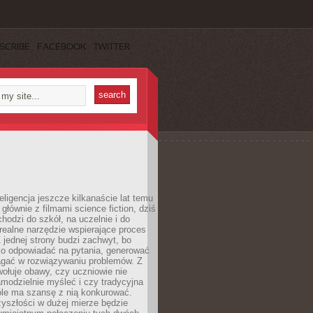
SCRIBE
FACEBOOK
TWITTER
eligencja jeszcze kilkanaście lat temu
 głównie z filmami science fiction, dziś
hodzi do szkół, na uczelnie i do
ealne narzędzie wspierające proces
 jednej strony budzi zachwyt, bo
ko odpowiadać na pytania, generować
magać w rozwiązywaniu problemów. Z
wołuje obawy, czy uczniowie nie
modzielnie myśleć i czy tradycyjna
óle ma szansę z nią konkurować.
yszłości w dużej mierze będzie