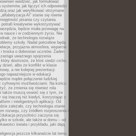
powinien wiedzieć, jak formułować
a systemów, jak łączyć ich odpowiedzi
edzą oraz jak weryfikować otrzymane
„alfabetyzacja AI” stanie się równie
umiejętność pisania czy czytania.
 potrafi kreatywnie wykorzystywać
 narzędzia, będzie miała przewagę na
 w nauce i w codziennym życiu. Nie
ednak, że technologia rozwiąże
roblemy szkoły. Nadal potrzebne będą
elacje, przyjazna atmosfera, wsparcie
i troska o dobrostan uczniów. Żaden
 zastąpi uważnego spojrzenia
 który dostrzeże, że ktoś siedzi cicho,
 dzień, albo że konflikt w klasie
wy, a nie kolejnej prezentacji.
ego najważniejsze w edukacji
będzie mądre połączenie ludzkiej
 z cyfrowymi możliwościami. Na końcu
yć, że zmienia się również rola
i także muszą oswoić się z tym, że
 się inaczej niż kiedyś, korzystając z
tform i inteligentnych aplikacji. Od
dzie zależało, czy technologia stanie
em rozwoju, czy źródłem rozproszenia i
Edukacja przyszłości zaczyna się
ylko w szkole, ale także w domu – od
kawości świata i przykładu, jaki dają
eligencja jeszcze kilkanaście lat temu