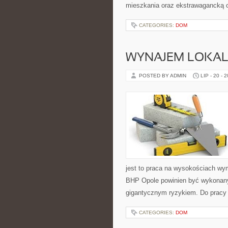
mieszkania oraz ekstrawagancką oz
CATEGORIES:
DOM
WYNAJEM LOKA
POSTED BY ADMIN
LIP - 20 - 
jest to praca na wysokościach wy
BHP Opole powinien być wykonany 
gigantycznym ryzykiem. Do pracy 
CATEGORIES:
DOM