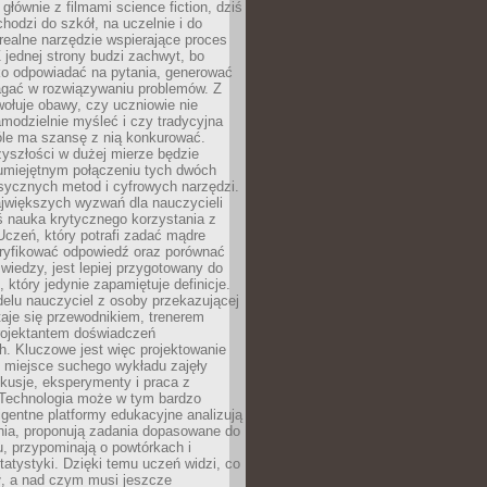
 głównie z filmami science fiction, dziś
hodzi do szkół, na uczelnie i do
ealne narzędzie wspierające proces
 jednej strony budzi zachwyt, bo
ko odpowiadać na pytania, generować
magać w rozwiązywaniu problemów. Z
wołuje obawy, czy uczniowie nie
modzielnie myśleć i czy tradycyjna
óle ma szansę z nią konkurować.
yszłości w dużej mierze będzie
 umiejętnym połączeniu tych dwóch
sycznych metod i cyfrowych narzędzi.
jwiększych wyzwań dla nauczycieli
iś nauka krytycznego korzystania z
 Uczeń, który potrafi zadać mądre
eryfikować odpowiedź oraz porównać
 wiedzy, jest lepiej przygotowany do
, który jedynie zapamiętuje definicje.
elu nauczyciel z osoby przekazującej
taje się przewodnikiem, trenerem
projektantem doświadczeń
. Kluczowe jest więc projektowanie
by miejsce suchego wykładu zajęły
skusje, eksperymenty i praca z
Technologia może w tym bardzo
igentne platformy edukacyjne analizują
nia, proponują zadania dopasowane do
, przypominają o powtórkach i
statystyki. Dzięki temu uczeń widzi, co
ł, a nad czym musi jeszcze