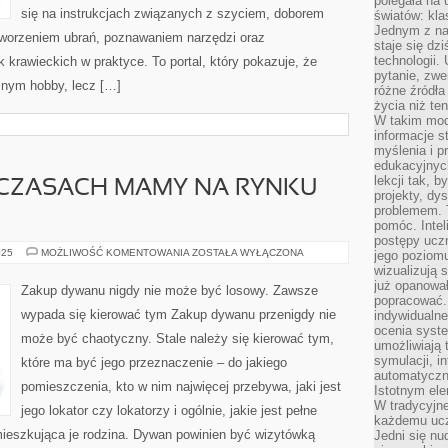
polegała na
się na instrukcjach związanych z szyciem, doborem
światów: kla
Jednym z na
tworzeniem ubrań, poznawaniem narzędzi oraz
staje się dz
technologii.
krawieckich w praktyce. To portal, który pokazuje, że
pytanie, zw
znym hobby, lecz […]
różne źródła
życia niż ten
W takim mod
informacje s
myślenia i 
edukacyjnych
lekcji tak, 
H CZASACH MAMY NA RYNKU
projekty, dy
problemem. 
pomóc. Intel
postępy ucz
W
025
MOŻLIWOŚĆ KOMENTOWANIA
ZOSTAŁA WYŁĄCZONA
jego poziomu
DZISIEJSZYCH
wizualizują 
CZASACH
już opanowa
MAMY
Zakup dywanu nigdy nie może być losowy. Zawsze
NA
popracować. 
RYNKU
wypada się kierować tym Zakup dywanu przenigdy nie
indywidualn
NIESŁYCHANIE
ocenia syst
może być chaotyczny. Stale należy się kierować tym,
umożliwiają 
symulacji, i
które ma być jego przeznaczenie – do jakiego
automatyczn
pomieszczenia, kto w nim najwięcej przebywa, jaki jest
Istotnym ele
W tradycyjne
jego lokator czy lokatorzy i ogólnie, jakie jest pełne
każdemu ucz
ieszkująca je rodzina. Dywan powinien być wizytówką
Jedni się nu