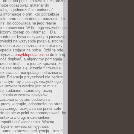
i, bo grupa pędzi za szybko. Sztuczna
 może dopasować materiał do
osoby, a jednocześnie podsunąć
i informacje o tym, kto potrzebuje
ięki temu uczeń dostaje poczucie, że
ns, bo odpowiada na jego realne
ainteresowania. W tle tego wszystkiego
niczony dostęp do informacji. Dla
zi internet bywa oczywistym pierwszym
wiedzi na wszystkie pytania, trochę
yś dobrze zaopatrzona biblioteka czy
opedia stojąca na półce. Dziś tę rolę
antyczna
encyklopedia online
do której
coś dopisać, a algorytmy pomagają
rzebne treści. To jednak sprawia, że
iejsze staje się uczenie filtrowania
oznawania manipulacji i odróżniania
któw. Edukacja przyszłości nie będzie
a na tym, by „nauczyć wszystkiego”,
ie przyrostu wiedzy jest to misja
Jej zadaniem stanie się raczej
 ucznia w zestaw nawyków:
 zadawania pytań, budowania
pracy w grupie, odporności na stres
tycznego rozwijania się przez całe
nie da się w pełni zautomatyzować, bo
ontaktu z drugim człowiekiem,
empatii i doświadczenia. Ważną
 będzie również umiejętność
 samą sztuczną inteligencją. Uczeń