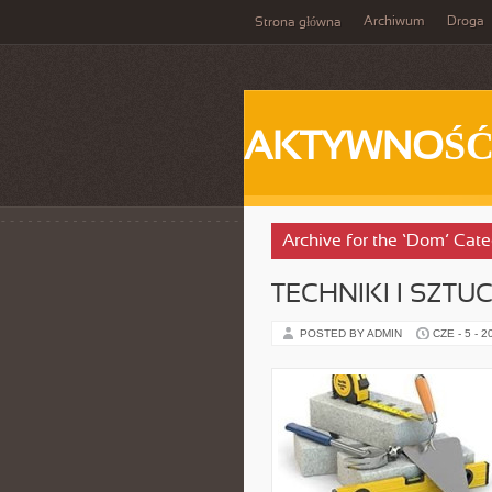
Archiwum
Droga
Strona główna
AKTYWNOŚ
Archive for the ‘Dom’ Cat
TECHNIKI I SZTU
POSTED BY ADMIN
CZE - 5 - 2