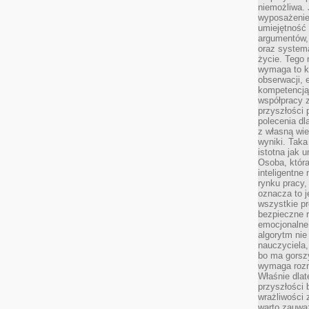
niemożliwa. 
wyposażenie
umiejętność
argumentów, 
oraz systema
życie. Tego 
wymaga to k
obserwacji, 
kompetencją
współpracy z
przyszłości 
polecenia dl
z własną wi
wyniki. Taka 
istotna jak 
Osoba, która
inteligentne
rynku pracy,
oznacza to j
wszystkie p
bezpieczne r
emocjonalne 
algorytm nie
nauczyciela,
bo ma gorszy
wymaga rozmo
Właśnie dlat
przyszłości 
wrażliwości
warto zauważ