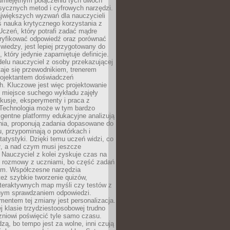
 umiejętnym połączeniu tych dwóch
sycznych metod i cyfrowych narzędzi.
jwiększych wyzwań dla nauczycieli
iś nauka krytycznego korzystania z
 Uczeń, który potrafi zadać mądre
eryfikować odpowiedź oraz porównać
 wiedzy, jest lepiej przygotowany do
, który jedynie zapamiętuje definicje.
elu nauczyciel z osoby przekazującej
taje się przewodnikiem, trenerem
projektantem doświadczeń
. Kluczowe jest więc projektowanie
by miejsce suchego wykładu zajęły
skusje, eksperymenty i praca z
Technologia może w tym bardzo
igentne platformy edukacyjne analizują
nia, proponują zadania dopasowane do
, przypominają o powtórkach i
statystyki. Dzięki temu uczeń widzi, co
ł, a nad czym musi jeszcze
Nauczyciel z kolei zyskuje czas na
e rozmowy z uczniami, bo część zadań
em. Współczesne narzędzia
też szybkie tworzenie quizów,
nteraktywnych map myśli czy testów z
ym sprawdzaniem odpowiedzi.
mentem tej zmiany jest personalizacja.
j klasie trzydziestoosobowej trudno
niowi poświęcić tyle samo czasu.
dzą, bo tempo jest za wolne, inni czują