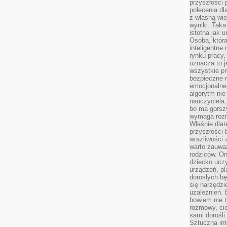
przyszłości 
polecenia dl
z własną wi
wyniki. Taka 
istotna jak 
Osoba, która
inteligentne
rynku pracy,
oznacza to j
wszystkie p
bezpieczne r
emocjonalne 
algorytm nie
nauczyciela,
bo ma gorszy
wymaga rozmo
Właśnie dlat
przyszłości 
wrażliwości
warto zauważ
rodziców. On
dziecko uczy
urządzeń, pla
dorosłych bę
się narzędzi
uzależnień. 
bowiem nie t
rozmowy, cie
sami dorośli.
Sztuczna int