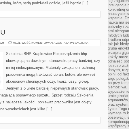
się zagubien
dobą, którą będą podziwiali goście, jeśli będzie […]
inteligencja
konkretnej 
nauczycielow
wsparcia. Dz
nauka ma se
potrzeby i z
stoi nieogra
LU
młodych lud
źródłem odpo
WYNAJEM
2025
MOŻLIWOŚĆ KOMENTOWANIA
ZOSTAŁA WYŁĄCZONA
tak jak kied
LOKALU
gruba encykl
przejęła gig
Szkolenia BHP Krapkowice Rozporządzenia bhp
każdy może 
obowiązują na dowolnym stanowisku pracy bardziej, czy
odnaleźć pot
jeszcze ważn
mniej niebezpiecznym. Materiały związane z ochroną
danych, rozp
opinii od fa
pracownika mogą traktować ubrań, butów, ale również
więc polegał
akcesoriów chroniących oczy, twarz, uszy, głowę.
bo przy temp
niemożliwa. 
Jednym z o wiele bardziej niepewnych stanowisk pracy,
wyposażenie
magająca poprawnego sprzętu. Sprzęt rodzaju Szkolenia
umiejętność
argumentów, 
z najlepszej jakości, ponieważ pracownika jest objęty
oraz systema
życie. Tego 
na wysokościach jest kilka […]
wymaga to k
obserwacji, 
kompetencją
współpracy z