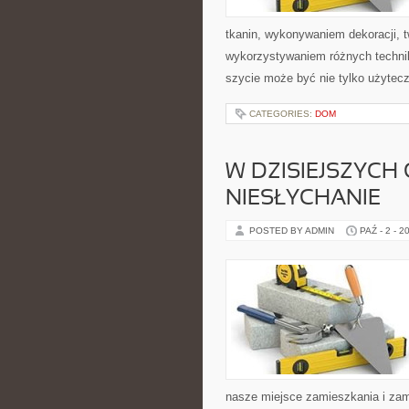
tkanin, wykonywaniem dekoracji, 
wykorzystywaniem różnych technik 
szycie może być nie tylko użytec
CATEGORIES:
DOM
W DZISIEJSZYC
NIESŁYCHANIE
POSTED BY ADMIN
PAŹ - 2 - 2
nasze miejsce zamieszkania i zam