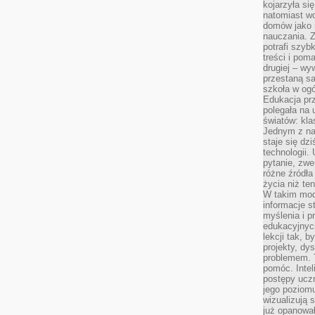
kojarzyła się
natomiast wc
domów jako r
nauczania. Z
potrafi szyb
treści i po
drugiej – wy
przestaną sa
szkoła w og
Edukacja prz
polegała na
światów: kla
Jednym z na
staje się dz
technologii.
pytanie, zw
różne źródła
życia niż ten
W takim mod
informacje s
myślenia i 
edukacyjnych
lekcji tak, 
projekty, dy
problemem. 
pomóc. Intel
postępy ucz
jego poziomu
wizualizują 
już opanowa