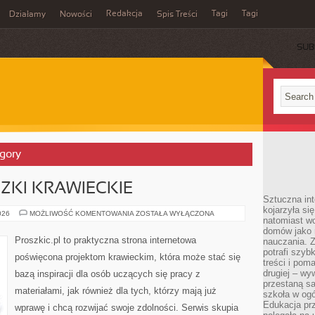
Redakcja
Tagi
Tagi
Działamy
Nowości
Spis Treści
SUB
Ć
egory
CZKI KRAWIECKIE
Sztuczna int
kojarzyła się
TECHNIKI
026
MOŻLIWOŚĆ KOMENTOWANIA
ZOSTAŁA WYŁĄCZONA
natomiast wc
I
SZTUCZKI
domów jako r
KRAWIECKIE
Proszkic.pl to praktyczna strona internetowa
nauczania. Z
potrafi szyb
poświęcona projektom krawieckim, która może stać się
treści i po
drugiej – wy
bazą inspiracji dla osób uczących się pracy z
przestaną sa
materiałami, jak również dla tych, którzy mają już
szkoła w og
Edukacja prz
wprawę i chcą rozwijać swoje zdolności. Serwis skupia