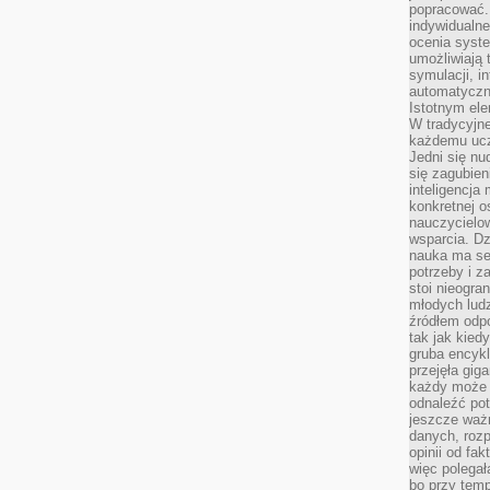
popracować. 
indywidualn
ocenia syst
umożliwiają 
symulacji, i
automatyczn
Istotnym ele
W tradycyjne
każdemu ucz
Jedni się nu
się zagubien
inteligencja
konkretnej 
nauczycielow
wsparcia. Dz
nauka ma se
potrzeby i z
stoi nieogra
młodych lud
źródłem odpo
tak jak kied
gruba encykl
przejęła gig
każdy może 
odnaleźć pot
jeszcze ważn
danych, rozp
opinii od fa
więc polegał
bo przy temp