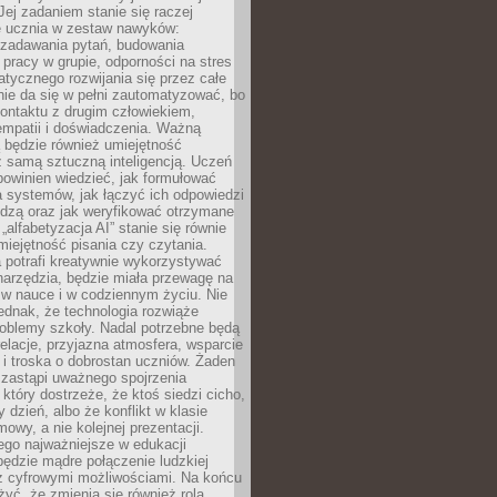
Jej zadaniem stanie się raczej
 ucznia w zestaw nawyków:
 zadawania pytań, budowania
pracy w grupie, odporności na stres
tycznego rozwijania się przez całe
nie da się w pełni zautomatyzować, bo
ontaktu z drugim człowiekiem,
empatii i doświadczenia. Ważną
 będzie również umiejętność
 samą sztuczną inteligencją. Uczeń
powinien wiedzieć, jak formułować
a systemów, jak łączyć ich odpowiedzi
edzą oraz jak weryfikować otrzymane
„alfabetyzacja AI” stanie się równie
umiejętność pisania czy czytania.
 potrafi kreatywnie wykorzystywać
 narzędzia, będzie miała przewagę na
 w nauce i w codziennym życiu. Nie
ednak, że technologia rozwiąże
roblemy szkoły. Nadal potrzebne będą
elacje, przyjazna atmosfera, wsparcie
i troska o dobrostan uczniów. Żaden
 zastąpi uważnego spojrzenia
 który dostrzeże, że ktoś siedzi cicho,
 dzień, albo że konflikt w klasie
wy, a nie kolejnej prezentacji.
ego najważniejsze w edukacji
będzie mądre połączenie ludzkiej
 z cyfrowymi możliwościami. Na końcu
yć, że zmienia się również rola