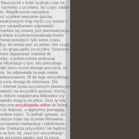
Nauczyciel z kolei zyskuje czas na
e rozmowy z uczniami, bo część zadań
em. Współczesne narzędzia
też szybkie tworzenie quizów,
nteraktywnych map myśli czy testów z
ym sprawdzaniem odpowiedzi.
mentem tej zmiany jest personalizacja.
j klasie trzydziestoosobowej trudno
niowi poświęcić tyle samo czasu.
dzą, bo tempo jest za wolne, inni czują
i, bo grupa pędzi za szybko. Sztuczna
 może dopasować materiał do
osoby, a jednocześnie podsunąć
i informacje o tym, kto potrzebuje
ięki temu uczeń dostaje poczucie, że
ns, bo odpowiada na jego realne
ainteresowania. W tle tego wszystkiego
niczony dostęp do informacji. Dla
zi internet bywa oczywistym pierwszym
wiedzi na wszystkie pytania, trochę
yś dobrze zaopatrzona biblioteka czy
opedia stojąca na półce. Dziś tę rolę
antyczna
encyklopedia online
do której
coś dopisać, a algorytmy pomagają
rzebne treści. To jednak sprawia, że
iejsze staje się uczenie filtrowania
oznawania manipulacji i odróżniania
któw. Edukacja przyszłości nie będzie
a na tym, by „nauczyć wszystkiego”,
ie przyrostu wiedzy jest to misja