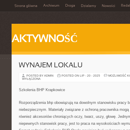
Archiwum
Droga
Reda
Strona główna
Działamy
Nowości
AKTYWNOŚĆ
WYNAJEM LOKALU
POSTED BY ADMIN
POSTED ON LIP - 20 - 2025
MOŻLIWOŚĆ 
WYŁĄCZONA
Szkolenia BHP Krapkowice
Rozporządzenia bhp obowiązują na dowolnym stanowisku pracy ba
niebezpiecznym. Materiały związane z ochroną pracownika mogą t
również akcesoriów chroniących oczy, twarz, uszy, głowę. Jednym
niepewnych stanowisk pracy, jest to praca na wysokościach wym