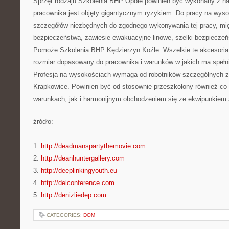
Sprzęt rodzaju Szkolenia BHP Opole powinien być wykonany z naj
pracownika jest objęty gigantycznym ryzykiem. Do pracy na wysok
szczegółów niezbędnych do zgodnego wykonywania tej pracy, mię
bezpieczeństwa, zawiesie ewakuacyjne linowe, szelki bezpieczeń
Pomoże Szkolenia BHP Kędzierzyn Koźle. Wszelkie te akcesoria
rozmiar dopasowany do pracownika i warunków w jakich ma spełn
Profesja na wysokościach wymaga od robotników szczególnych 
Krapkowice. Powinien być od stosownie przeszkolony również co
warunkach, jak i harmonijnym obchodzeniem się ze ekwipunkiem
źródło:
———————————
1.
http://deadmanspartythemovie.com
2.
http://deanhuntergallery.com
3.
http://deeplinkingyouth.eu
4.
http://delconference.com
5.
http://denizliedep.com
CATEGORIES:
DOM