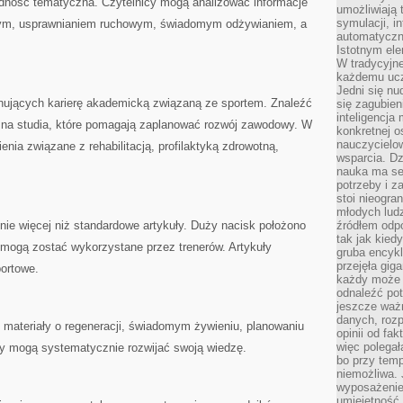
odność tematyczna. Czytelnicy mogą analizować informacje
umożliwiają 
symulacji, i
ym, usprawnianiem ruchowym, świadomym odżywianiem, a
automatyczn
Istotnym ele
W tradycyjne
każdemu ucz
Jedni się nu
anujących karierę akademicką związaną ze sportem. Znaleźć
się zagubien
inteligencja
w na studia, które pomagają zaplanować rozwój zawodowy. W
konkretnej 
nauczycielow
nia związane z rehabilitacją, profilaktyką zdrowotną,
wsparcia. Dz
nauka ma se
potrzeby i z
stoi nieogra
młodych lud
ie więcej niż standardowe artykuły. Duży nacisk położono
źródłem odpo
tak jak kied
 mogą zostać wykorzystane przez trenerów. Artykuły
gruba encykl
przejęła gig
portowe.
każdy może 
odnaleźć pot
jeszcze ważn
danych, rozp
ię materiały o regeneracji, świadomym żywieniu, planowaniu
opinii od fa
więc polegał
cy mogą systematycznie rozwijać swoją wiedzę.
bo przy temp
niemożliwa. 
wyposażenie
umiejętność