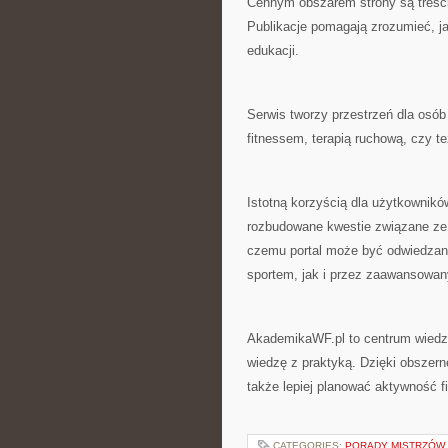
Cennym obszarem strony są treśc
Publikacje pomagają zrozumieć, 
edukacji.
Serwis tworzy przestrzeń dla osób 
fitnessem, terapią ruchową, czy te
Istotną korzyścią dla użytkownik
rozbudowane kwestie związane ze 
czemu portal może być odwiedzan
sportem, jak i przez zaawansowa
AkademikaWF.pl to centrum wiedzy
wiedzę z praktyką. Dzięki obszern
także lepiej planować aktywność 
CATEGORIES:
PORADY MISTRZÓW 