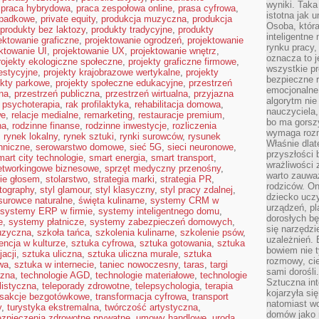
wyniki. Taka 
,
praca hybrydowa
,
praca zespołowa online
,
prasa cyfrowa
,
istotna jak 
spadkowe
,
private equity
,
produkcja muzyczna
,
produkcja
Osoba, która
produkty bez laktozy
,
produkty tradycyjne
,
produkty
inteligentne
ektowanie graficzne
,
projektowanie ogrodzeń
,
projektowanie
rynku pracy,
ktowanie UI
,
projektowanie UX
,
projektowanie wnętrz
,
oznacza to j
rojekty ekologiczne społeczne
,
projekty graficzne firmowe
,
wszystkie p
estycyjne
,
projekty krajobrazowe wertykalne
,
projekty
bezpieczne r
ekty parkowe
,
projekty społeczne edukacyjne
,
przestrzeń
emocjonalne 
na
,
przestrzeń publiczna
,
przestrzeń wirtualna
,
przyjazna
algorytm nie
,
psychoterapia
,
rak profilaktyka
,
rehabilitacja domowa
,
nauczyciela,
we
,
relacje medialne
,
remarketing
,
restauracje premium
,
bo ma gorszy
na
,
rodzinne finanse
,
rodzinne inwestycje
,
rozliczenia
wymaga rozmo
,
rynek lokalny
,
rynek sztuki
,
rynki surowców
,
rysunek
Właśnie dlat
hniczne
,
serowarstwo domowe
,
sieć 5G
,
sieci neuronowe
,
przyszłości 
mart city technologie
,
smart energia
,
smart transport
,
wrażliwości
etworkingowe biznesowe
,
sprzęt medyczny przenośny
,
warto zauważ
ie głosem
,
stolarstwo
,
strategia marki
,
strategia PR
,
rodziców. On
otography
,
styl glamour
,
styl klasyczny
,
styl pracy zdalnej
,
dziecko uczy
surowce naturalne
,
święta kulinarne
,
systemy CRM w
urządzeń, pla
systemy ERP w firmie
,
systemy inteligentnego domu
,
dorosłych bę
e
,
systemy płatnicze
,
systemy zabezpieczeń domowych
,
się narzędzi
uzyczna
,
szkoła tańca
,
szkolenia kulinarne
,
szkolenie psów
,
uzależnień. 
encja w kulturze
,
sztuka cyfrowa
,
sztuka gotowania
,
sztuka
bowiem nie t
acji
,
sztuka uliczna
,
sztuka uliczna murale
,
sztuka
rozmowy, cie
wa
,
sztuka w internecie
,
taniec nowoczesny
,
taras
,
targi
sami dorośli.
czna
,
technologie AGD
,
technologie materiałowe
,
technologie
Sztuczna int
listyczna
,
teleporady zdrowotne
,
telepsychologia
,
terapia
kojarzyła się
nsakcje bezgotówkowe
,
transformacja cyfrowa
,
transport
natomiast wc
y
,
turystyka ekstremalna
,
twórczość artystyczna
,
domów jako r
zpieczenia zdrowotne prywatne
,
umowy handlowe
,
uroda