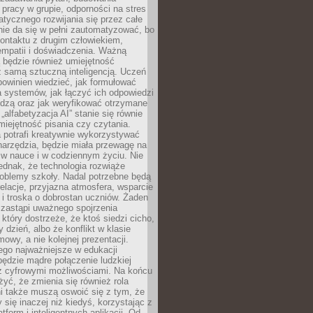
pracy w grupie, odporności na stres
tycznego rozwijania się przez całe
nie da się w pełni zautomatyzować, bo
ontaktu z drugim człowiekiem,
empatii i doświadczenia. Ważną
 będzie również umiejętność
 samą sztuczną inteligencją. Uczeń
powinien wiedzieć, jak formułować
a systemów, jak łączyć ich odpowiedzi
edzą oraz jak weryfikować otrzymane
„alfabetyzacja AI” stanie się równie
umiejętność pisania czy czytania.
 potrafi kreatywnie wykorzystywać
 narzędzia, będzie miała przewagę na
 w nauce i w codziennym życiu. Nie
ednak, że technologia rozwiąże
roblemy szkoły. Nadal potrzebne będą
elacje, przyjazna atmosfera, wsparcie
i troska o dobrostan uczniów. Żaden
 zastąpi uważnego spojrzenia
 który dostrzeże, że ktoś siedzi cicho,
 dzień, albo że konflikt w klasie
wy, a nie kolejnej prezentacji.
ego najważniejsze w edukacji
będzie mądre połączenie ludzkiej
 z cyfrowymi możliwościami. Na końcu
yć, że zmienia się również rola
i także muszą oswoić się z tym, że
 się inaczej niż kiedyś, korzystając z
tform i inteligentnych aplikacji. Od