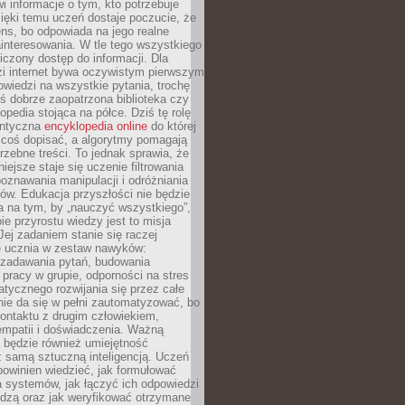
i informacje o tym, kto potrzebuje
ięki temu uczeń dostaje poczucie, że
ns, bo odpowiada na jego realne
ainteresowania. W tle tego wszystkiego
niczony dostęp do informacji. Dla
zi internet bywa oczywistym pierwszym
wiedzi na wszystkie pytania, trochę
yś dobrze zaopatrzona biblioteka czy
opedia stojąca na półce. Dziś tę rolę
antyczna
encyklopedia online
do której
coś dopisać, a algorytmy pomagają
rzebne treści. To jednak sprawia, że
iejsze staje się uczenie filtrowania
oznawania manipulacji i odróżniania
któw. Edukacja przyszłości nie będzie
a na tym, by „nauczyć wszystkiego”,
ie przyrostu wiedzy jest to misja
Jej zadaniem stanie się raczej
 ucznia w zestaw nawyków:
 zadawania pytań, budowania
pracy w grupie, odporności na stres
tycznego rozwijania się przez całe
nie da się w pełni zautomatyzować, bo
ontaktu z drugim człowiekiem,
empatii i doświadczenia. Ważną
 będzie również umiejętność
 samą sztuczną inteligencją. Uczeń
powinien wiedzieć, jak formułować
a systemów, jak łączyć ich odpowiedzi
edzą oraz jak weryfikować otrzymane