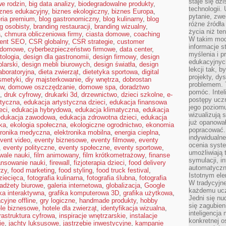
staje się dz
e rodzin
,
big data analizy
,
biodegradowalne produkty
,
technologii.
iznes edukacyjny
,
biznes ekologiczny
,
biznes Europa
,
pytanie, zw
eria premium
,
blog gastronomiczny
,
blog kulinarny
,
blog
różne źródła
g osobisty
,
branding restauracji
,
branding wizualny
,
życia niż ten
a
,
chmura obliczeniowa firmy
,
ciasta domowe
,
coaching
W takim mod
tent SEO
,
CSR globalny
,
CSR strategie
,
customer
informacje s
 domowe
,
cyberbezpieczeństwo firmowe
,
data center
,
myślenia i 
tologia
,
design dla gastronomii
,
design firmowy
,
design
edukacyjnych
larski
,
design mebli biurowych
,
design światła
,
design
lekcji tak, 
aboratoryjna
,
dieta zwierząt
,
dietetyka sportowa
,
digital
projekty, dy
smetyki
,
diy majsterkowanie
,
diy wnętrza
,
dobrostan
problemem. 
ów
,
domowe oszczędzanie
,
domowe spa
,
doradztwo
pomóc. Intel
,
druk cyfrowy
,
drukarki 3d
,
drzewnictwo
,
dzieci szkolne
,
e-
postępy ucz
styczna
,
edukacja artystyczna dzieci
,
edukacja finansowa
jego poziomu
eci
,
edukacja hybrydowa
,
edukacja klimatyczna
,
edukacja
wizualizują 
edukacja zawodowa
,
edukacja zdrowotna dzieci
,
edukacja
już opanowa
ka
,
ekologia społeczna
,
ekologiczne ogrodnictwo
,
ekonomia
popracować. 
tronika medyczna
,
elektronika mobilna
,
energia cieplna
,
indywidualn
vent video
,
eventy biznesowe
,
eventy filmowe
,
eventy
ocenia syst
,
eventy polityczne
,
eventy społeczne
,
eventy sportowe
,
umożliwiają 
iwale nauki
,
film animowany
,
film krótkometrażowy
,
finanse
symulacji, i
ansowanie nauki
,
firewall
,
fizjoterapia dzieci
,
food delivery
automatyczn
rzy
,
food marketing
,
food styling
,
food truck festival
,
Istotnym ele
dziecięca
,
fotografia kulinarna
,
fotografia ślubna
,
fotografia
W tradycyjne
adżety biurowe
,
galeria internetowa
,
globalizacja
,
Google
każdemu ucz
ika interaktywna
,
grafika komputerowa 3D
,
grafika użytkowa
,
Jedni się nu
cyjne offline
,
gry logiczne
,
handmade produkty
,
hobby
się zagubien
ele biznesowe
,
hotele dla zwierząt
,
identyfikacja wizualna
,
inteligencja
frastruktura cyfrowa
,
inspiracje wnętrzarskie
,
instalacje
konkretnej 
ie
,
jachty luksusowe
,
jastrzębie inwestycyjne
,
kampanie