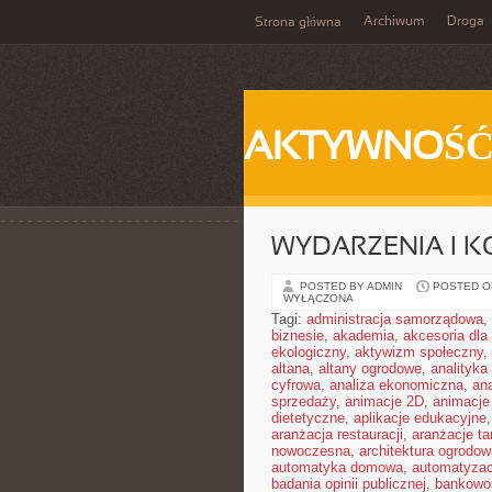
Archiwum
Droga
Strona główna
AKTYWNOŚ
WYDARZENIA I K
POSTED BY ADMIN
POSTED ON
WYŁĄCZONA
Tagi:
administracja samorządowa
,
biznesie
,
akademia
,
akcesoria dl
ekologiczny
,
aktywizm społeczny
,
altana
,
altany ogrodowe
,
analityka
cyfrowa
,
analiza ekonomiczna
,
an
sprzedaży
,
animacje 2D
,
animacje
dietetyczne
,
aplikacje edukacyjne
aranżacja restauracji
,
aranżacje t
nowoczesna
,
architektura ogrodow
automatyka domowa
,
automatyza
badania opinii publicznej
,
bankowo