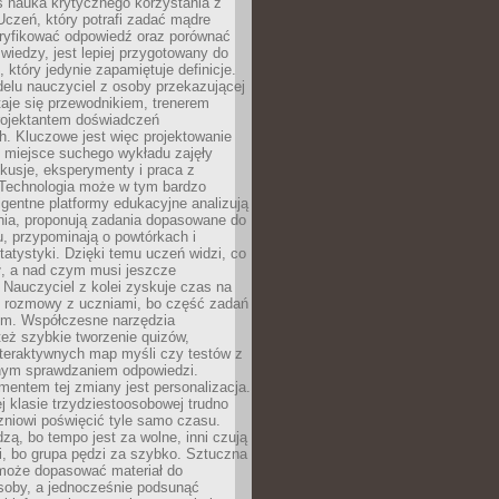
iś nauka krytycznego korzystania z
 Uczeń, który potrafi zadać mądre
eryfikować odpowiedź oraz porównać
 wiedzy, jest lepiej przygotowany do
, który jedynie zapamiętuje definicje.
elu nauczyciel z osoby przekazującej
taje się przewodnikiem, trenerem
projektantem doświadczeń
. Kluczowe jest więc projektowanie
by miejsce suchego wykładu zajęły
skusje, eksperymenty i praca z
Technologia może w tym bardzo
igentne platformy edukacyjne analizują
nia, proponują zadania dopasowane do
, przypominają o powtórkach i
statystyki. Dzięki temu uczeń widzi, co
ł, a nad czym musi jeszcze
Nauczyciel z kolei zyskuje czas na
e rozmowy z uczniami, bo część zadań
em. Współczesne narzędzia
też szybkie tworzenie quizów,
nteraktywnych map myśli czy testów z
ym sprawdzaniem odpowiedzi.
mentem tej zmiany jest personalizacja.
j klasie trzydziestoosobowej trudno
niowi poświęcić tyle samo czasu.
dzą, bo tempo jest za wolne, inni czują
i, bo grupa pędzi za szybko. Sztuczna
 może dopasować materiał do
osoby, a jednocześnie podsunąć