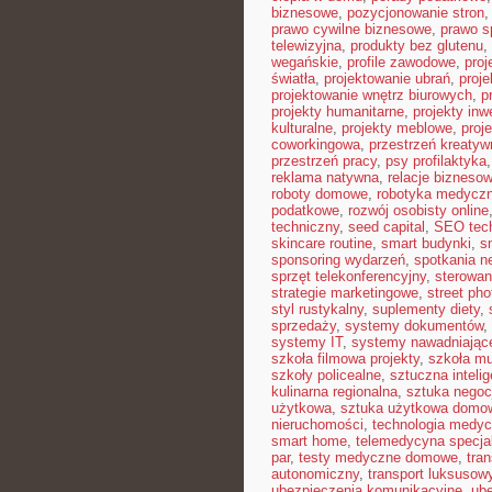
biznesowe
,
pozycjonowanie stron
prawo cywilne biznesowe
,
prawo 
telewizyjna
,
produkty bez glutenu
,
wegańskie
,
profile zawodowe
,
proj
światła
,
projektowanie ubrań
,
proje
projektowanie wnętrz biurowych
,
p
projekty humanitarne
,
projekty inw
kulturalne
,
projekty meblowe
,
proj
coworkingowa
,
przestrzeń kreatyw
przestrzeń pracy
,
psy profilaktyka
reklama natywna
,
relacje bizneso
roboty domowe
,
robotyka medycz
podatkowe
,
rozwój osobisty online
techniczny
,
seed capital
,
SEO tec
skincare routine
,
smart budynki
,
s
sponsoring wydarzeń
,
spotkania n
sprzęt telekonferencyjny
,
sterowan
strategie marketingowe
,
street ph
styl rustykalny
,
suplementy diety
,
sprzedaży
,
systemy dokumentów
,
systemy IT
,
systemy nawadniając
szkoła filmowa projekty
,
szkoła m
szkoły policealne
,
sztuczna intelig
kulinarna regionalna
,
sztuka negocj
użytkowa
,
sztuka użytkowa domo
nieruchomości
,
technologia medy
smart home
,
telemedycyna specja
par
,
testy medyczne domowe
,
tra
autonomiczny
,
transport luksusow
ubezpieczenia komunikacyjne
,
ube