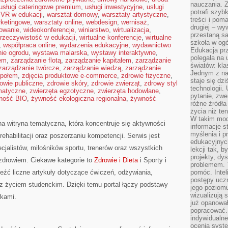
nauczania. Z
usługi cateringowe premium
,
usługi inwestycyjne
,
usługi
potrafi szyb
,
VR w edukacji
,
warsztat domowy
,
warsztaty artystyczne
,
treści i po
rketingowe
,
warsztaty online
,
webdesign
,
wernisaż
,
drugiej – wy
mowanie
,
wideokonferencje
,
winiarstwo
,
wirtualizacja
,
przestaną sa
 rzeczywistość w edukacji
,
wirtualne konferencje
,
wirtualne
szkoła w og
,
współpraca online
,
wydarzenia edukacyjne
,
wydawnictwo
Edukacja prz
ie ogrodu
,
wystawa malarska
,
wystawy interaktywne
,
polegała na
rem
,
zarządzanie flotą
,
zarządzanie kapitałem
,
zarządzanie
światów: kla
zarządzanie twórcze
,
zarządzanie wiedzą
,
zarządzanie
Jednym z na
społem
,
zdjęcia produktowe e-commerce
,
zdrowie fizyczne
,
staje się dz
owie publiczne
,
zdrowie skóry
,
zdrowie zwierząt
,
zdrowy styl
technologii.
matyczne
,
zwierzęta egzotyczne
,
zwierzęta hodowlane
,
pytanie, zw
ność BIO
,
żywność ekologiczna regionalna
,
żywność
różne źródła
życia niż ten
W takim mod
 witryna tematyczna, która koncentruje się aktywności
informacje s
myślenia i 
 rehabilitacji oraz poszerzaniu kompetencji. Serwis jest
edukacyjnych
cjalistów, miłośników sportu, trenerów oraz wszystkich
lekcji tak, 
projekty, dy
zdrowiem. Ciekawe kategorie to
Zdrowie i Dieta
i Sporty i
problemem. 
eźć liczne artykuły dotyczące ćwiczeń, odżywiania,
pomóc. Intel
postępy ucz
oraz życiem studenckim. Dzięki temu portal łączy podstawy
jego poziomu
wizualizują 
kami.
już opanowa
popracować. 
indywidualn
ocenia syst