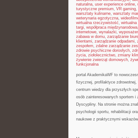
naturalna
,
user experience online
,
turystyczne premium
,
VR gaming
warsztaty kulinarne
,
warsztaty ma
weterynaria egzotyczna
,
wideofil
wirtualna rzeczywistość
,
wirtualna
targi
,
współpraca międzynarodowa
internetowe
,
wynalazki
,
wyposażen
zabawa w domu
,
zarządzanie biu
klientami
,
zarządzanie odpadami
,
zespołem
,
zdalne zarządzanie ze
zdrowie psychiczne dorosłych
,
zdr
życia
,
ziołolecznictwo
,
zmiany kli
żywienie zwierząt domowych
,
żyw
funkcjonalna
portal AkademikaWF to nowoczesna
fizycznej, profilaktyce zdrowotnej,
centrum wiedzy dla przyszłych spe
osób zainteresowanych sportem i 
Dyscypliny. Na stronie można znal
psychologii sportu, rehabilitacji 
naukowe z praktycznymi wskazów