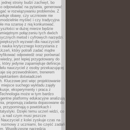
 jednej strony budzi zachwyt, bo
ko odpowiadać na pytania, generować
magać w rozwiązywaniu problemów. Z
wołuje obawy, czy uczniowie nie
modzielnie myśleć i czy tradycyjna
óle ma szansę z nią konkurować.
yszłości w dużej mierze będzie
 umiejętnym połączeniu tych dwóch
sycznych metod i cyfrowych narzędzi.
jwiększych wyzwań dla nauczycieli
iś nauka krytycznego korzystania z
 Uczeń, który potrafi zadać mądre
eryfikować odpowiedź oraz porównać
 wiedzy, jest lepiej przygotowany do
, który jedynie zapamiętuje definicje.
elu nauczyciel z osoby przekazującej
taje się przewodnikiem, trenerem
projektantem doświadczeń
. Kluczowe jest więc projektowanie
by miejsce suchego wykładu zajęły
skusje, eksperymenty i praca z
Technologia może w tym bardzo
igentne platformy edukacyjne analizują
nia, proponują zadania dopasowane do
, przypominają o powtórkach i
statystyki. Dzięki temu uczeń widzi, co
ł, a nad czym musi jeszcze
Nauczyciel z kolei zyskuje czas na
e rozmowy z uczniami, bo część zadań
em. Współczesne narzędzia