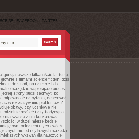
SCRIBE
FACEBOOK
TWITTER
eligencja jeszcze kilkanaście lat temu
 głównie z filmami science fiction, dziś
hodzi do szkół, na uczelnie i do
ealne narzędzie wspierające proces
 jednej strony budzi zachwyt, bo
ko odpowiadać na pytania, generować
magać w rozwiązywaniu problemów. Z
wołuje obawy, czy uczniowie nie
modzielnie myśleć i czy tradycyjna
óle ma szansę z nią konkurować.
yszłości w dużej mierze będzie
 umiejętnym połączeniu tych dwóch
sycznych metod i cyfrowych narzędzi.
jwiększych wyzwań dla nauczycieli