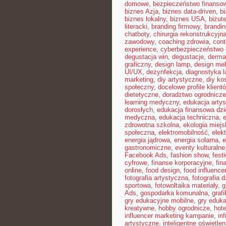
domowe
,
bezpieczeństwo finansow
biznes Azja
,
biznes data-driven
,
b
biznes lokalny
,
biznes USA
,
biżut
literacki
,
branding firmowy
,
brandin
chatboty
,
chirurgia rekonstrukcyjn
zawodowy
,
coaching zdrowia
,
con
experience
,
cyberbezpieczeństwo
degustacja win
,
degustacje
,
derma
graficzny
,
design lamp
,
design meb
UI/UX
,
dezynfekcja
,
diagnostyka l
marketing
,
diy artystyczne
,
diy ko
społeczny
,
docelowe profile klient
dietetyczne
,
doradztwo ogrodnicze
learning medyczny
,
edukacja arty
dorosłych
,
edukacja finansowa dzi
medyczna
,
edukacja techniczna
,
zdrowotna szkolna
,
ekologia miejs
społeczna
,
elektromobilność
,
elek
energia jądrowa
,
energia solarna
,
e
gastronomiczne
,
eventy kulturalne
Facebook Ads
,
fashion show
,
fest
cyfrowe
,
finanse korporacyjne
,
fin
online
,
food design
,
food influence
fotografia artystyczna
,
fotografia 
sportowa
,
fotowoltaika materiały
,
g
Ads
,
gospodarka komunalna
,
graf
gry edukacyjne mobilne
,
gry eduka
kreatywne
,
hobby ogrodnicze
,
hot
influencer marketing kampanie
,
in
artystyczne
,
inteligentne oświetlen