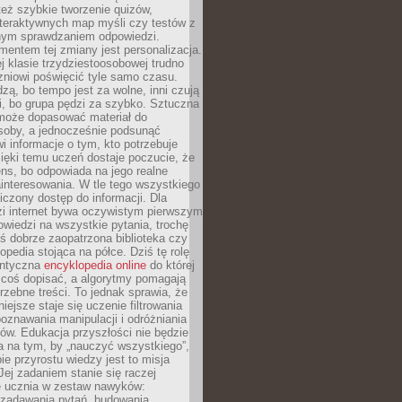
też szybkie tworzenie quizów,
nteraktywnych map myśli czy testów z
ym sprawdzaniem odpowiedzi.
mentem tej zmiany jest personalizacja.
j klasie trzydziestoosobowej trudno
niowi poświęcić tyle samo czasu.
dzą, bo tempo jest za wolne, inni czują
i, bo grupa pędzi za szybko. Sztuczna
 może dopasować materiał do
osoby, a jednocześnie podsunąć
i informacje o tym, kto potrzebuje
ięki temu uczeń dostaje poczucie, że
ns, bo odpowiada na jego realne
ainteresowania. W tle tego wszystkiego
niczony dostęp do informacji. Dla
zi internet bywa oczywistym pierwszym
wiedzi na wszystkie pytania, trochę
yś dobrze zaopatrzona biblioteka czy
opedia stojąca na półce. Dziś tę rolę
antyczna
encyklopedia online
do której
coś dopisać, a algorytmy pomagają
rzebne treści. To jednak sprawia, że
iejsze staje się uczenie filtrowania
oznawania manipulacji i odróżniania
któw. Edukacja przyszłości nie będzie
a na tym, by „nauczyć wszystkiego”,
ie przyrostu wiedzy jest to misja
Jej zadaniem stanie się raczej
 ucznia w zestaw nawyków:
 zadawania pytań, budowania