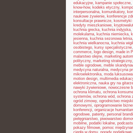
edukacyjne
,
kampanie społeczne
,
know-how
,
kodeks etyczny
,
kompo
interpersonalna
,
komunikatory
,
kon
naukowe żywienie
,
konferencje zd
konsultacje prawnicze
,
kosmetyki 
kredyty mieszkaniowe
,
kryptowalu
kuchnia grecka
,
kuchnia indyjska
,
molekularna
,
kuchnia niemiecka
,
k
jesienna
,
kuchnia sezonowa letnia
kuchnia wielkanocna
,
kuchnia wigil
osobistego
,
kursy specjalistyczne
commerce
,
logo design
,
made in P
malarstwo olejne
,
marketing autom
polityczny
,
marketing strategiczny
meble ogrodowe
,
meble skandyna
medycyna naturalna
,
medycyna pr
mikroelektronika
,
moda luksusowa
motion design
,
multimedia edukac
elektroniczna
,
nauka gry na gitarz
nawyki żywieniowe
,
nowoczesne b
ochrona klimatu
,
ochrona konsume
systemów
,
ochrona wód
,
ochrona 
ogród zimowy
,
ogrodnictwo miejsk
domowymi
,
oprogramowanie bizn
konferencji
,
organizacje humanitar
ogrodowe
,
patenty
,
personal brand
pielęgniarstwo
,
piwowarstwo dom
mobilne
,
podatki lokalne
,
podcasts
pokazy filmowe
,
pomoc międzyna
ciepła w domu
,
porady podatkowe