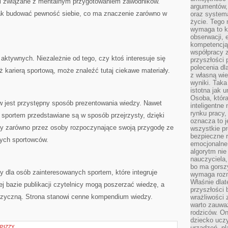
i związane z mentalnym przygotowaniem zawodników.
argumentów, 
jak budować pewność siebie, co ma znaczenie zarówno w
oraz systema
życie. Tego 
wymaga to k
obserwacji, 
kompetencją
współpracy z
aktywnych. Niezależnie od tego, czy ktoś interesuje się
przyszłości 
polecenia dl
ż karierą sportową, może znaleźć tutaj ciekawe materiały.
z własną wi
wyniki. Taka 
istotna jak 
Osoba, która
ów jest przystępny sposób prezentowania wiedzy. Nawet
inteligentne
rynku pracy,
sportem przedstawiane są w sposób przejrzysty, dzięki
oznacza to j
y zarówno przez osoby rozpoczynające swoją przygodę ze
wszystkie p
bezpieczne r
nych sportowców.
emocjonalne 
algorytm nie
nauczyciela,
bo ma gorszy
 dla osób zainteresowanych sportem, które integruje
wymaga rozmo
Właśnie dlat
ej bazie publikacji czytelnicy mogą poszerzać wiedzę, a
przyszłości 
fizyczną. Strona stanowi cenne kompendium wiedzy.
wrażliwości
warto zauważ
rodziców. On
dziecko uczy
PIZZY
urządzeń, pla