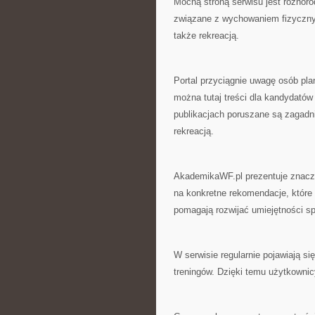
Mocną stroną serwisu jest różnor
związane z wychowaniem fizyczn
także rekreacją.
Portal przyciągnie uwagę osób pl
można tutaj treści dla kandydató
publikacjach poruszane są zagadnie
rekreacją.
AkademikaWF.pl prezentuje znaczn
na konkretne rekomendacje, które
pomagają rozwijać umiejętności s
W serwisie regularnie pojawiają s
treningów. Dzięki temu użytkowni