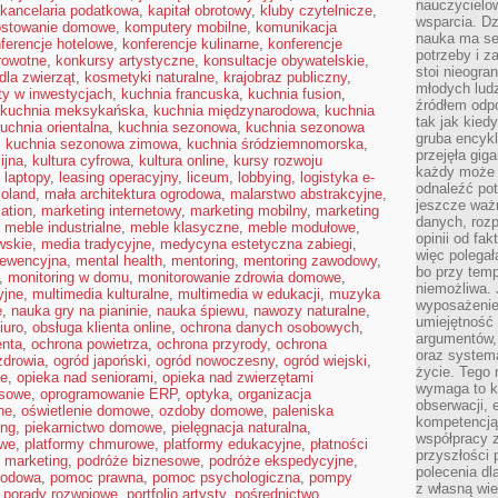
nauczycielow
kancelaria podatkowa
,
kapitał obrotowy
,
kluby czytelnicze
,
wsparcia. Dz
stowanie domowe
,
komputery mobilne
,
komunikacja
nauka ma se
ferencje hotelowe
,
konferencje kulinarne
,
konferencje
potrzeby i z
rowotne
,
konkursy artystyczne
,
konsultacje obywatelskie
,
stoi nieogra
dla zwierząt
,
kosmetyki naturalne
,
krajobraz publiczny
,
młodych lud
ty w inwestycjach
,
kuchnia francuska
,
kuchnia fusion
,
źródłem odpo
kuchnia meksykańska
,
kuchnia międzynarodowa
,
kuchnia
tak jak kied
uchnia orientalna
,
kuchnia sezonowa
,
kuchnia sezonowa
gruba encykl
,
kuchnia sezonowa zimowa
,
kuchnia śródziemnomorska
,
przejęła gig
ijna
,
kultura cyfrowa
,
kultura online
,
kursy rozwoju
każdy może 
,
laptopy
,
leasing operacyjny
,
liceum
,
lobbying
,
logistyka e-
odnaleźć pot
oland
,
mała architektura ogrodowa
,
malarstwo abstrakcyjne
,
jeszcze ważn
ation
,
marketing internetowy
,
marketing mobilny
,
marketing
danych, rozp
,
meble industrialne
,
meble klasyczne
,
meble modułowe
,
opinii od fa
wskie
,
media tradycyjne
,
medycyna estetyczna zabiegi
,
więc polegał
ewencyjna
,
mental health
,
mentoring
,
mentoring zawodowy
,
bo przy temp
,
monitoring w domu
,
monitorowanie zdrowia domowe
,
niemożliwa. 
yjne
,
multimedia kulturalne
,
multimedia w edukacji
,
muzyka
wyposażenie
e
,
nauka gry na pianinie
,
nauka śpiewu
,
nawozy naturalne
,
umiejętność
iuro
,
obsługa klienta online
,
ochrona danych osobowych
,
argumentów, 
nta
,
ochrona powietrza
,
ochrona przyrody
,
ochrona
oraz systema
zdrowia
,
ogród japoński
,
ogród nowoczesny
,
ogród wiejski
,
życie. Tego 
ie
,
opieka nad seniorami
,
opieka nad zwierzętami
wymaga to k
esowe
,
oprogramowanie ERP
,
optyka
,
organizacja
obserwacji, 
ne
,
oświetlenie domowe
,
ozdoby domowe
,
paleniska
kompetencją
ing
,
piekarnictwo domowe
,
pielęgnacja naturalna
,
współpracy z
owe
,
platformy chmurowe
,
platformy edukacyjne
,
płatności
przyszłości 
 marketing
,
podróże biznesowe
,
podróże ekspedycyjne
,
polecenia dl
rodowa
,
pomoc prawna
,
pomoc psychologiczna
,
pompy
z własną wi
,
porady rozwojowe
,
portfolio artysty
,
pośrednictwo