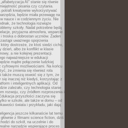
„alfabetyzacja AI” stanie się równie
umiejętność pisania czy czytania.
 potrafi kreatywnie wykorzystywać
 narzędzia, będzie miała przewagę na
 w nauce i w codziennym życiu. Nie
ednak, że technologia rozwiąże
roblemy szkoły. Nadal potrzebne będą
elacje, przyjazna atmosfera, wsparcie
i troska o dobrostan uczniów. Żaden
 zastąpi uważnego spojrzenia
 który dostrzeże, że ktoś siedzi cicho,
 dzień, albo że konflikt w klasie
wy, a nie kolejnej prezentacji.
ego najważniejsze w edukacji
będzie mądre połączenie ludzkiej
 z cyfrowymi możliwościami. Na końcu
yć, że zmienia się również rola
i także muszą oswoić się z tym, że
 się inaczej niż kiedyś, korzystając z
tform i inteligentnych aplikacji. Od
dzie zależało, czy technologia stanie
em rozwoju, czy źródłem rozproszenia i
Edukacja przyszłości zaczyna się
ylko w szkole, ale także w domu – od
kawości świata i przykładu, jaki dają
eligencja jeszcze kilkanaście lat temu
 głównie z filmami science fiction, dziś
hodzi do szkół, na uczelnie i do
ealne narzędzie wspierające proces