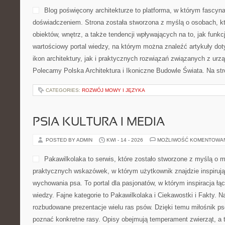
Blog poświęcony architekturze to platforma, w którym fascyna
doświadczeniem. Strona została stworzona z myślą o osobach, kt
obiektów, wnętrz, a także tendencji wpływających na to, jak funk
wartościowy portal wiedzy, na którym można znaleźć artykuły do
ikon architektury, jak i praktycznych rozwiązań związanych z ur
Polecamy Polska Architektura i Ikoniczne Budowle Świata. Na stro
CATEGORIES:
ROZWÓJ MOWY I JĘZYKA
PSIA KULTURA I MEDIA
POSTED BY ADMIN
KWI - 14 - 2026
MOŻLIWOŚĆ KOMENTOWA
Pakawilkolaka to serwis, które zostało stworzone z myślą o m
praktycznych wskazówek, w którym użytkownik znajdzie inspirują
wychowania psa. To portal dla pasjonatów, w którym inspiracja łą
wiedzy. Fajne kategorie to Pakawilkolaka i Ciekawostki i Fakty. 
rozbudowane prezentacje wielu ras psów. Dzięki temu miłośnik p
poznać konkretne rasy. Opisy obejmują temperament zwierząt, a 