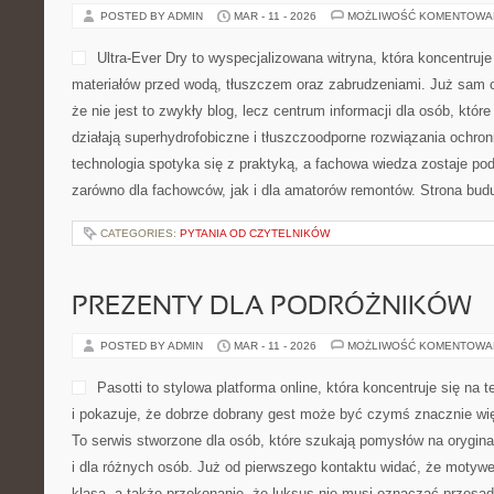
POSTED BY ADMIN
MAR - 11 - 2026
MOŻLIWOŚĆ KOMENTOWA
Ultra-Ever Dry to wyspecjalizowana witryna, która koncentruj
materiałów przed wodą, tłuszczem oraz zabrudzeniami. Już sam c
że nie jest to zwykły blog, lecz centrum informacji dla osób, które
działają superhydrofobiczne i tłuszczoodporne rozwiązania ochron
technologia spotyka się z praktyką, a fachowa wiedza zostaje p
zarówno dla fachowców, jak i dla amatorów remontów. Strona bud
CATEGORIES:
PYTANIA OD CZYTELNIKÓW
PREZENTY DLA PODRÓŻNIKÓW
POSTED BY ADMIN
MAR - 11 - 2026
MOŻLIWOŚĆ KOMENTOWA
Pasotti to stylowa platforma online, która koncentruje się n
i pokazuje, że dobrze dobrany gest może być czymś znacznie wię
To serwis stworzone dla osób, które szukają pomysłów na orygina
i dla różnych osób. Już od pierwszego kontaktu widać, że motywe
klasa, a także przekonanie, że luksus nie musi oznaczać przesad