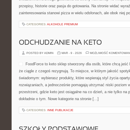
przepisy, historie oraz pasja do gotowania. Na stronie widać wyra
zainteresowania stanowi pizza w wielu odsłonach, ale obok niej p
CATEGORIES:
ALKOHOLE PREMIUM
ODCHUDZANIE NA KETO
POSTED BY ADMIN
MAR - 9 - 2026
MOŻLIWOŚĆ KOMENTOWAN
FoodForce to keto sklep stworzony dla osób, które chcą jeść
że ciągle z czegoś rezygnują. To miejsce, w którym jakość spoty
świadomym: wybierasz produkty, które wspierają styl życia opar
rozwiązaniach, a jednocześnie pomagają utrzymać niski poziom 
przestrzeni, gdzie keto jest osiągalne na co dzień, a nie tylko na p
dokładnie o tym. Nowe kategorie na stronie […]
CATEGORIES:
INNE PUBLIKACJE
SZKOŁY PODSTAWOWE