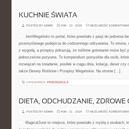
KUCHNIE ŚWIATA
POSTED BY ADMIN
KWI - 23 - 2026
MOŻLIWOŚĆ KOMENTOWA
JemWegańsko to portal, które powstało z pasji do jedzenia b
przemyślanego podejścia do codziennego odżywiania. To strona, n
z wygodą, a przepisy pokazują, że roślinne gotowanie może być peł
jednocześnie pożywna. To kompendium pomysłów dla osób, które
rozwiązań na śniadanie, posiłek w ciągu dnia, kolację, deser czy
także Desery Roślinne i Przepisy Wegańskie. Na stronie […]
CATEGORIES:
PRZEDSZKOLA
DIETA, ODCHUDZANIE, ZDROWE
POSTED BY ADMIN
KWI - 21 - 2026
MOŻLIWOŚĆ KOMENTOWA
MagicalJune to miejsce, które powstało z myślą o osobach, k