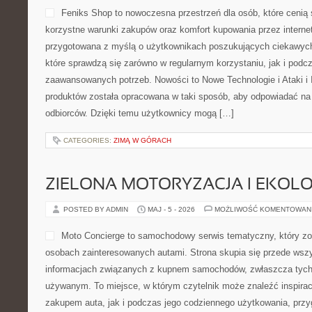
Feniks Shop to nowoczesna przestrzeń dla osób, które cenią 
korzystne warunki zakupów oraz komfort kupowania przez internet
przygotowana z myślą o użytkownikach poszukujących ciekawych
które sprawdzą się zarówno w regularnym korzystaniu, jak i podcza
zaawansowanych potrzeb. Nowości to Nowe Technologie i Ataki i 
produktów została opracowana w taki sposób, aby odpowiadać na
odbiorców. Dzięki temu użytkownicy mogą […]
CATEGORIES:
ZIMĄ W GÓRACH
ZIELONA MOTORYZACJA I EKOLO
POSTED BY ADMIN
MAJ - 5 - 2026
MOŻLIWOŚĆ KOMENTOWAN
Moto Concierge to samochodowy serwis tematyczny, który zo
osobach zainteresowanych autami. Strona skupia się przede wsz
informacjach związanych z kupnem samochodów, zwłaszcza tych
używanym. To miejsce, w którym czytelnik może znaleźć inspirac
zakupem auta, jak i podczas jego codziennego użytkowania, prz