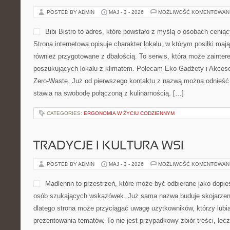
POSTED BY ADMIN
MAJ - 3 - 2026
MOŻLIWOŚĆ KOMENTOWAN
Bibi Bistro to adres, które powstało z myślą o osobach ceni
Strona internetowa opisuje charakter lokalu, w którym posiłki mają
również przygotowane z dbałością. To serwis, która może zainter
poszukujących lokalu z klimatem. Polecam Eko Gadżety i Akcesor
Zero-Waste. Już od pierwszego kontaktu z nazwą można odnieść w
stawia na swobodę połączoną z kulinarnością. […]
CATEGORIES:
ERGONOMIA W ŻYCIU CODZIENNYM
TRADYCJE I KULTURA WSI
POSTED BY ADMIN
MAJ - 3 - 2026
MOŻLIWOŚĆ KOMENTOWAN
Madlennn to przestrzeń, które może być odbierane jako dopie
osób szukających wskazówek. Już sama nazwa buduje skojarzen
dlatego strona może przyciągać uwagę użytkowników, którzy lubią
prezentowania tematów. To nie jest przypadkowy zbiór treści, lecz