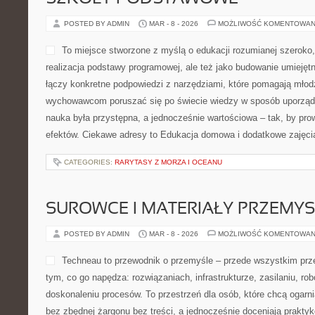
POSTED BY ADMIN
MAR - 8 - 2026
MOŻLIWOŚĆ KOMENTOWAN
To miejsce stworzone z myślą o edukacji rozumianej szeroko, c
realizacja podstawy programowej, ale też jako budowanie umiejęt
łączy konkretne podpowiedzi z narzędziami, które pomagają młodz
wychowawcom poruszać się po świecie wiedzy w sposób uporząd
nauka była przystępna, a jednocześnie wartościowa – tak, by pr
efektów. Ciekawe adresy to Edukacja domowa i dodatkowe zajęci
CATEGORIES:
RARYTASY Z MORZA I OCEANU
SUROWCE I MATERIAŁY PRZEMY
POSTED BY ADMIN
MAR - 8 - 2026
MOŻLIWOŚĆ KOMENTOWAN
Techneau to przewodnik o przemyśle – przede wszystkim prze
tym, co go napędza: rozwiązaniach, infrastrukturze, zasilaniu, rob
doskonaleniu procesów. To przestrzeń dla osób, które chcą ogar
bez zbędnej żargonu bez treści, a jednocześnie doceniają prakty