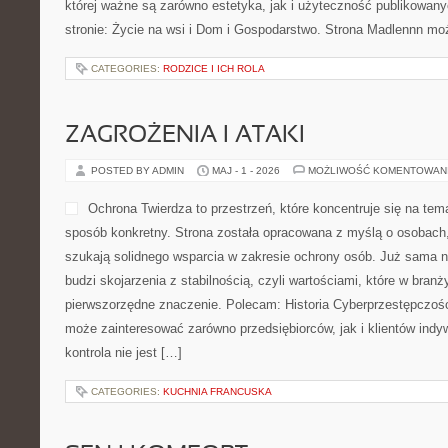
której ważne są zarówno estetyka, jak i użyteczność publikowan
stronie: Życie na wsi i Dom i Gospodarstwo. Strona Madlennn mo
CATEGORIES:
RODZICE I ICH ROLA
ZAGROŻENIA I ATAKI
POSTED BY ADMIN
MAJ - 1 - 2026
MOŻLIWOŚĆ KOMENTOWAN
Ochrona Twierdza to przestrzeń, które koncentruje się na te
sposób konkretny. Strona została opracowana z myślą o osobach, f
szukają solidnego wsparcia w zakresie ochrony osób. Już sama 
budzi skojarzenia z stabilnością, czyli wartościami, które w bran
pierwszorzędne znaczenie. Polecam: Historia Cyberprzestępczości
może zainteresować zarówno przedsiębiorców, jak i klientów indyw
kontrola nie jest […]
CATEGORIES:
KUCHNIA FRANCUSKA