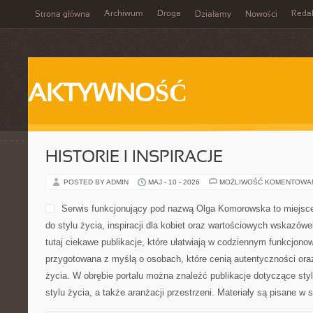
Archiwum
Droga
Reda
Strona główna
Działamy
Nowości
AKTYWNOŚĆ
HISTORIE I INSPIRACJE
POSTED BY ADMIN
MAJ - 10 - 2026
MOŻLIWOŚĆ KOMENTOWA
Serwis funkcjonujący pod nazwą Olga Komorowska to miejsce
do stylu życia, inspiracji dla kobiet oraz wartościowych wskazów
tutaj ciekawe publikacje, które ułatwiają w codziennym funkcjono
przygotowana z myślą o osobach, które cenią autentyczności ora
życia. W obrębie portalu można znaleźć publikacje dotyczące styl
stylu życia, a także aranżacji przestrzeni. Materiały są pisane w