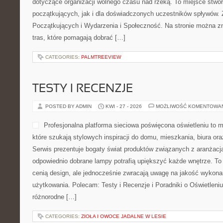
dotyczące organizacji wolnego czasu nad rzeką. To miejsce stwo
początkujących, jak i dla doświadczonych uczestników spływów. 
Początkujących i Wydarzenia i Społeczność. Na stronie można z
tras, które pomagają dobrać […]
CATEGORIES:
PALMTREEVIEW
TESTY I RECENZJE
POSTED BY ADMIN
KWI - 27 - 2026
MOŻLIWOŚĆ KOMENTOWA
Profesjonalna platforma sieciowa poświęcona oświetleniu to m
które szukają stylowych inspiracji do domu, mieszkania, biura or
Serwis prezentuje bogaty świat produktów związanych z aranżacją
odpowiednio dobrane lampy potrafią upiększyć każde wnętrze. To 
cenią design, ale jednocześnie zwracają uwagę na jakość wykona
użytkowania. Polecam: Testy i Recenzje i Poradniki o Oświetleni
różnorodne […]
CATEGORIES:
ZIOŁA I OWOCE JADALNE W LESIE