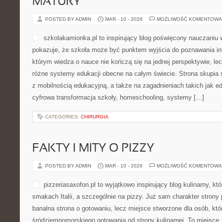
MATURY
POSTED BY ADMIN
MAR - 10 - 2026
MOŻLIWOŚĆ KOMENTOWA
szkolakamionka.pl to inspirujący blog poświęcony nauczaniu w
pokazuje, że szkoła może być punktem wyjścia do poznawania inn
którym wiedza o nauce nie kończą się na jednej perspektywie, le
różne systemy edukacji obecne na całym świecie. Strona skupia
z mobilnością edukacyjną, a także na zagadnieniach takich jak edu
cyfrowa transformacja szkoły, homeschooling, systemy […]
CATEGORIES:
CHIRURGIA
FAKTY I MITY O PIZZY
POSTED BY ADMIN
MAR - 10 - 2026
MOŻLIWOŚĆ KOMENTOWA
pizzeriasaxofon.pl to wyjątkowo inspirujący blog kulinarny, któ
smakach Italii, a szczególnie na pizzy. Już sam charakter strony p
banalna strona o gotowaniu, lecz miejsce stworzone dla osób, kt
śródziemnomorskiego gotowania od strony kulinarnej. To miejsce,