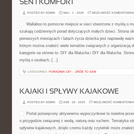
SEN I KOMFORT
POSTED BY ADMIN
MAJ - 1 - 2026
MOŻLIWOŚĆ KOMENTOWAN
Wallaboo to pomocne miejsce w sieci stworzone z myślą o ma
szukają codziennych porad dotyczących małych dzieci. Strona sk
pierwszych miesiącach i latach życia dziecka jest naprawdę ważn
którym można znaleźć wiele tematów związanych z organizacją
kategorie na stronie to: DIY dla Malucha i DIY dla Malucha. Stro
myślą o osobach, […]
CATEGORIES:
PORADNIKI DIY – ZRÓB TO SAM
KAJAKI I SPŁYWY KAJAKOWE
POSTED BY ADMIN
KWI - 29 - 2026
MOŻLIWOŚĆ KOMENTOWA
Portal poświęcony aktywnemu wypoczynkowi to świetna przes
o przygodzie związanej z wodą, naturą oraz ruchem. Tematyka str
spływów kajakowych, dzięki czemu każdy czytelnik może znaleźć