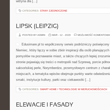
witryna dla […]
CATEGORIES:
STANY ZJEDNOCZONE
LIPSK (LEIPZIG)
POSTED BY ADMIN
MAR - 12 - 2026
MOŻLIWOŚĆ KOMENTOWA
Edusimare.pl to współczesny serwis podróżniczy poświęcony 
Niemiec, który łączy w sobie zbiór inspiracji dla osób planujący
pomysłów na poznawanie miast, a także chcących lepiej zrozumi
stronie pojawiają się treści o metropolii nad Szprewą, porcie półno
saksońskiej perle, Norymberdze, przemysłowym centrum z charak
miejscach, a tematyka wpisów obejmuje punkty warte odwiedzenia
smaki, instytucje kultury, parki oraz ciekawostki […]
CATEGORIES:
SMART HOME I TECHNOLOGIE W NIERUCHOMOŚCIACH
ELEWACJE I FASADY