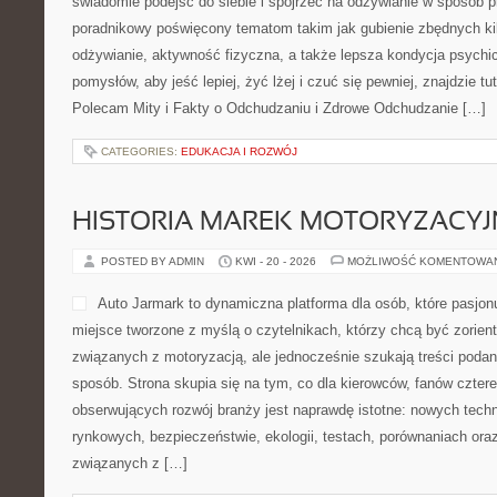
świadomie podejść do siebie i spojrzeć na odżywianie w sposób p
poradnikowy poświęcony tematom takim jak gubienie zbędnych k
odżywianie, aktywność fizyczna, a także lepsza kondycja psychi
pomysłów, aby jeść lepiej, żyć lżej i czuć się pewniej, znajdzie tu
Polecam Mity i Fakty o Odchudzaniu i Zdrowe Odchudzanie […]
CATEGORIES:
EDUKACJA I ROZWÓJ
HISTORIA MAREK MOTORYZACY
POSTED BY ADMIN
KWI - 20 - 2026
MOŻLIWOŚĆ KOMENTOWA
Auto Jarmark to dynamiczna platforma dla osób, które pasjon
miejsce tworzone z myślą o czytelnikach, którzy chcą być zorie
związanych z motoryzacją, ale jednocześnie szukają treści podan
sposób. Strona skupia się na tym, co dla kierowców, fanów czter
obserwujących rozwój branży jest naprawdę istotne: nowych techn
rynkowych, bezpieczeństwie, ekologii, testach, porównaniach or
związanych z […]