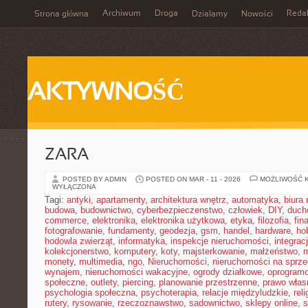
Archiwum
Droga
Reda
Strona główna
Działamy
Nowości
AKTYWNOŚĆ
ZARA
POSTED BY ADMIN
POSTED ON MAR - 11 - 2026
MOŻLIWOŚĆ 
WYŁĄCZONA
Tagi:
antyki
,
apartamenty
,
architektura wnętrz
,
automatyka
,
biura
budowa
,
budownictwo
,
cyberbezpieczenstwo
,
człowiek
,
DIY
,
duch
commerce
,
elektronika
,
elektronika użytkowa
,
etyka
,
filozofia
,
fin
fotografowanie
,
fundamenty
,
geodezja
,
gsm
,
handel
,
hardware
,
ho
hodowla zwierząt
,
informatyka
,
inspekcje nieruchomości
,
integrac
kolekcjonerstwo
,
komputery
,
koty
,
majsterkowanie
,
małżeństwo
,
m
monety
,
multimedia
,
ngo
,
Nieruchomości
,
nieruchomości na sprz
wynajem
,
nieruchomości wakacyjne
,
ogrody działkowe
,
oprogram
społeczne
,
outlety
,
piercing
,
planowanie przestrzenne
,
prawo włas
psychologia społeczna
,
psychoterapia
,
relacje międzyludzkie
,
reli
rutery
,
rysowanie
,
rzeczoznawstwo
,
sadownictwo
,
sklepy online
,
s