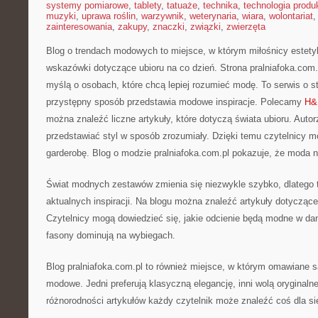
systemy pomiarowe
,
tablety
,
tatuaże
,
technika
,
technologia produk
muzyki
,
uprawa roślin
,
warzywnik
,
weterynaria
,
wiara
,
wolontariat
zainteresowania
,
zakupy
,
znaczki
,
związki
,
zwierzęta
Blog o trendach modowych to miejsce, w którym miłośnicy estety
wskazówki dotyczące ubioru na co dzień. Strona pralniafoka.com.
myślą o osobach, które chcą lepiej rozumieć modę. To serwis o st
przystępny sposób przedstawia modowe inspiracje. Polecamy
H
można znaleźć liczne artykuły, które dotyczą świata ubioru. Autorz
przedstawiać styl w sposób zrozumiały. Dzięki temu czytelnicy mo
garderobę. Blog o modzie pralniafoka.com.pl pokazuje, że moda 
Świat modnych zestawów zmienia się niezwykle szybko, dlatego t
aktualnych inspiracji. Na blogu można znaleźć artykuły dotycząc
Czytelnicy mogą dowiedzieć się, jakie odcienie będą modne w da
fasony dominują na wybiegach.
Blog pralniafoka.com.pl to również miejsce, w którym omawiane s
modowe. Jedni preferują klasyczną elegancję, inni wolą oryginaln
różnorodności artykułów każdy czytelnik może znaleźć coś dla si