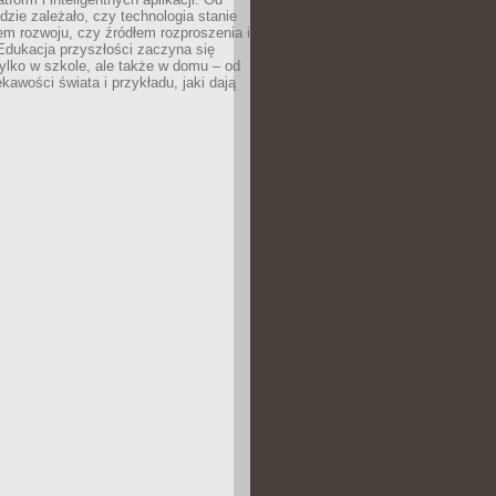
dzie zależało, czy technologia stanie
em rozwoju, czy źródłem rozproszenia i
Edukacja przyszłości zaczyna się
ylko w szkole, ale także w domu – od
kawości świata i przykładu, jaki dają