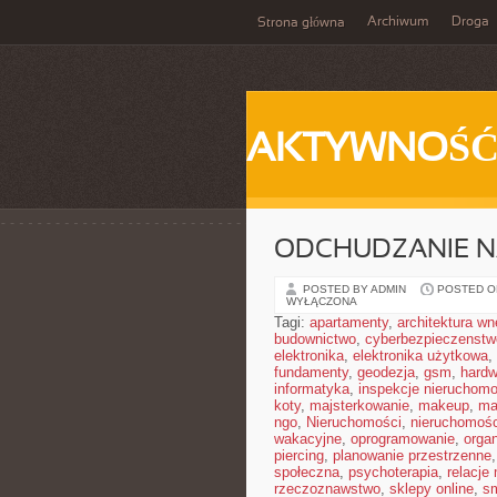
Archiwum
Droga
Strona główna
AKTYWNOŚ
ODCHUDZANIE N
POSTED BY ADMIN
POSTED ON
WYŁĄCZONA
Tagi:
apartamenty
,
architektura wn
budownictwo
,
cyberbezpieczenstw
elektronika
,
elektronika użytkowa
,
fundamenty
,
geodezja
,
gsm
,
hardw
informatyka
,
inspekcje nieruchomo
koty
,
majsterkowanie
,
makeup
,
ma
ngo
,
Nieruchomości
,
nieruchomośc
wakacyjne
,
oprogramowanie
,
orga
piercing
,
planowanie przestrzenne
społeczna
,
psychoterapia
,
relacje
rzeczoznawstwo
,
sklepy online
,
sm