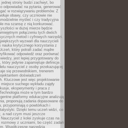
 jednej strony budzi zachwyt, bo
ko odpowiadać na pytania, generować
magać w rozwiązywaniu problemów. Z
wołuje obawy, czy uczniowie nie
modzielnie myśleć i czy tradycyjna
óle ma szansę z nią konkurować.
yszłości w dużej mierze będzie
 umiejętnym połączeniu tych dwóch
sycznych metod i cyfrowych narzędzi.
jwiększych wyzwań dla nauczycieli
iś nauka krytycznego korzystania z
 Uczeń, który potrafi zadać mądre
eryfikować odpowiedź oraz porównać
 wiedzy, jest lepiej przygotowany do
, który jedynie zapamiętuje definicje.
elu nauczyciel z osoby przekazującej
taje się przewodnikiem, trenerem
projektantem doświadczeń
. Kluczowe jest więc projektowanie
by miejsce suchego wykładu zajęły
skusje, eksperymenty i praca z
Technologia może w tym bardzo
igentne platformy edukacyjne analizują
nia, proponują zadania dopasowane do
, przypominają o powtórkach i
statystyki. Dzięki temu uczeń widzi, co
ł, a nad czym musi jeszcze
Nauczyciel z kolei zyskuje czas na
e rozmowy z uczniami, bo część zadań
em. Współczesne narzędzia