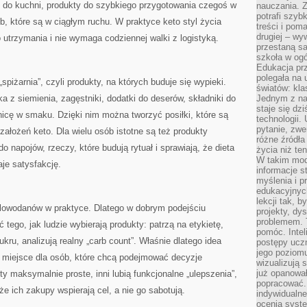
ki do kuchni, produkty do szybkiego przygotowania czegoś w
nauczania. Z
potrafi szyb
b, które są w ciągłym ruchu. W praktyce keto styl życia
treści i po
drugiej – wy
 utrzymania i nie wymaga codziennej walki z logistyką.
przestaną sa
szkoła w og
Edukacja prz
polegała na
spiżarnia”, czyli produkty, na których buduje się wypieki.
światów: kla
a z siemienia, zagęstniki, dodatki do deserów, składniki do
Jednym z na
staje się dz
żnicę w smaku. Dzięki nim można tworzyć posiłki, które są
technologii.
pytanie, zw
założeń keto. Dla wielu osób istotne są też produkty
różne źródła
do napojów, rzeczy, które budują rytuał i sprawiają, że dieta
życia niż ten
W takim mod
aje satysfakcję.
informacje s
myślenia i 
edukacyjnych
lekcji tak, 
ęglowodanów w praktyce. Dlatego w dobrym podejściu
projekty, dy
problemem. 
ego, jak ludzie wybierają produkty: patrzą na etykietę,
pomóc. Intel
ru, analizują realny „carb count”. Właśnie dlatego idea
postępy ucz
jego poziomu
miejsce dla osób, które chcą podejmować decyzje
wizualizują 
już opanowa
y maksymalnie proste, inni lubią funkcjonalne „ulepszenia”,
popracować. 
e ich zakupy wspierają cel, a nie go sabotują.
indywidualn
ocenia syst