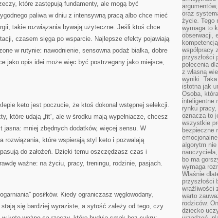
 rzeczy, które zastępują fundamenty, ale mogą być
argumentów, 
oraz systema
wygodnego paliwa w dniu z intensywną pracą albo chce mieć
życie. Tego 
gii, takie rozwiązania bywają użyteczne. Jeśli ktoś chce
wymaga to k
obserwacji, 
tacji, czasem sięga po wsparcie. Najlepsze efekty pojawiają
kompetencją
współpracy z
zone w rutynie: nawodnienie, sensowna podaż białka, dobre
przyszłości 
e jako opis idei może więc być postrzegany jako miejsce,
polecenia dl
z własną wi
wyniki. Taka 
istotna jak 
Osoba, która
inteligentne
ie keto jest poczucie, że ktoś dokonał wstępnej selekcji.
rynku pracy,
oznacza to j
ty, które udają „fit”, ale w środku mają wypełniacze, chcesz
wszystkie p
est jasna: mniej zbędnych dodatków, więcej sensu. W
bezpieczne r
emocjonalne 
 rozwiązania, które wspierają styl keto i pozwalają
algorytm nie
pasują do założeń. Dzięki temu oszczędzasz czas i
nauczyciela,
bo ma gorszy
awdę ważne: na życiu, pracy, treningu, rodzinie, pasjach.
wymaga rozmo
Właśnie dlat
przyszłości 
wrażliwości
ogarniania” posiłków. Kiedy ograniczasz węglowodany,
warto zauważ
rodziców. On
stają się bardziej wyraziste, a sytość zależy od tego, czy
dziecko uczy
o w keto ważne są rzeczy, które budują smak bez cukru:
urządzeń, pla