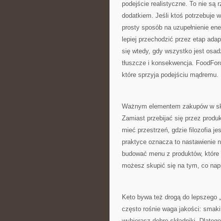
podejście realistyczne. To nie są
dodatkiem. Jeśli ktoś potrzebuje 
prosty sposób na uzupełnienie ener
lepiej przechodzić przez etap adap
się wtedy, gdy wszystko jest osad
tłuszcze i konsekwencja. FoodForc
które sprzyja podejściu mądremu.
Ważnym elementem zakupów w sklep
Zamiast przebijać się przez produk
mieć przestrzeń, gdzie filozofia j
praktyce oznacza to nastawienie na
budować menu z produktów, które 
możesz skupić się na tym, co napr
Keto bywa też drogą do lepszego „
często rośnie waga jakości: smaki 
wybierasz dobre składniki. Dlateg