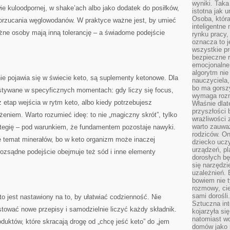
wyniki. Taka 
kuloodpornej, w shake’ach albo jako dodatek do posiłków,
istotna jak 
Osoba, która
orzucania węglowodanów. W praktyce ważne jest, by umieć
inteligentne
żne osoby mają inną tolerancję – a świadome podejście
rynku pracy,
oznacza to j
wszystkie p
bezpieczne r
emocjonalne 
algorytm nie
ie pojawia się w świecie keto, są suplementy ketonowe. Dla
nauczyciela,
bo ma gorszy
stywane w specyficznych momentach: gdy liczy się focus,
wymaga rozmo
z etap wejścia w rytm keto, albo kiedy potrzebujesz
Właśnie dlat
przyszłości 
eniem. Warto rozumieć ideę: to nie „magiczny skrót”, tylko
wrażliwości
warto zauważ
ategię – pod warunkiem, że fundamentem pozostaje nawyki.
rodziców. On
ę temat minerałów, bo w keto organizm może inaczej
dziecko uczy
urządzeń, pla
rozsądne podejście obejmuje też sód i inne elementy
dorosłych bę
się narzędzi
uzależnień. 
bowiem nie t
rozmowy, cie
sami dorośli.
o jest nastawiony na to, by ułatwiać codzienność. Nie
Sztuczna int
tować nowe przepisy i samodzielnie liczyć każdy składnik.
kojarzyła się
natomiast wc
duktów, które skracają drogę od „chcę jeść keto” do „jem
domów jako r