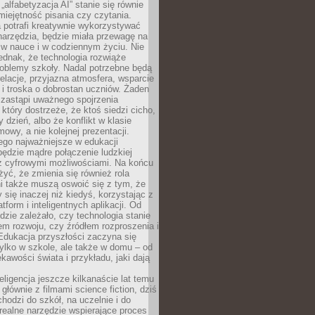
„alfabetyzacja AI” stanie się równie
umiejętność pisania czy czytania.
 potrafi kreatywnie wykorzystywać
 narzędzia, będzie miała przewagę na
 w nauce i w codziennym życiu. Nie
ednak, że technologia rozwiąże
roblemy szkoły. Nadal potrzebne będą
elacje, przyjazna atmosfera, wsparcie
i troska o dobrostan uczniów. Żaden
 zastąpi uważnego spojrzenia
 który dostrzeże, że ktoś siedzi cicho,
 dzień, albo że konflikt w klasie
wy, a nie kolejnej prezentacji.
ego najważniejsze w edukacji
będzie mądre połączenie ludzkiej
 z cyfrowymi możliwościami. Na końcu
yć, że zmienia się również rola
i także muszą oswoić się z tym, że
 się inaczej niż kiedyś, korzystając z
tform i inteligentnych aplikacji. Od
dzie zależało, czy technologia stanie
em rozwoju, czy źródłem rozproszenia i
Edukacja przyszłości zaczyna się
ylko w szkole, ale także w domu – od
kawości świata i przykładu, jaki dają
eligencja jeszcze kilkanaście lat temu
 głównie z filmami science fiction, dziś
hodzi do szkół, na uczelnie i do
ealne narzędzie wspierające proces