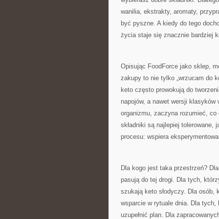
wanilia, ekstrakty, aromaty, przy
być pyszne. A kiedy do tego dochod
życia staje się znacznie bardziej 
Opisując FoodForce jako sklep, mo
zakupy to nie tylko „wrzucam do k
keto często prowokują do tworzen
napojów, a nawet wersji klasyków 
organizmu, zaczyna rozumieć, co 
składniki są najlepiej tolerowane,
procesu: wspiera eksperymentowani
Dla kogo jest taka przestrzeń? Dla
pasują do tej drogi. Dla tych, któ
szukają keto słodyczy. Dla osób, 
wsparcie w rytuale dnia. Dla tych
uzupełnić plan. Dla zapracowanych,