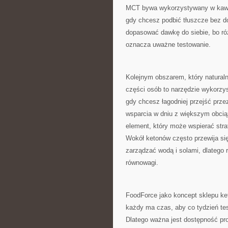
MCT bywa wykorzystywany w kawie 
gdy chcesz podbić tłuszcze bez d
dopasować dawkę do siebie, bo ró
oznacza uważne testowanie.
Kolejnym obszarem, który naturaln
części osób to narzędzie wykorzy
gdy chcesz łagodniej przejść prze
wsparcia w dniu z większym obciąż
element, który może wspierać str
Wokół ketonów często przewija si
zarządzać wodą i solami, dlatego 
równowagi.
FoodForce jako koncept sklepu ket
każdy ma czas, aby co tydzień tes
Dlatego ważna jest dostępność pro