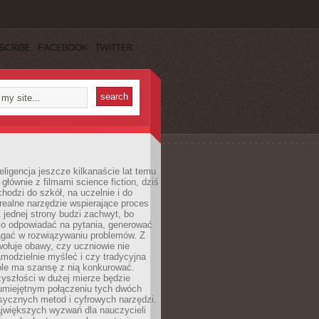
SCRIBE
FACEBOOK
TWITTER
eligencja jeszcze kilkanaście lat temu
 głównie z filmami science fiction, dziś
hodzi do szkół, na uczelnie i do
ealne narzędzie wspierające proces
 jednej strony budzi zachwyt, bo
ko odpowiadać na pytania, generować
magać w rozwiązywaniu problemów. Z
wołuje obawy, czy uczniowie nie
modzielnie myśleć i czy tradycyjna
óle ma szansę z nią konkurować.
yszłości w dużej mierze będzie
 umiejętnym połączeniu tych dwóch
sycznych metod i cyfrowych narzędzi.
jwiększych wyzwań dla nauczycieli