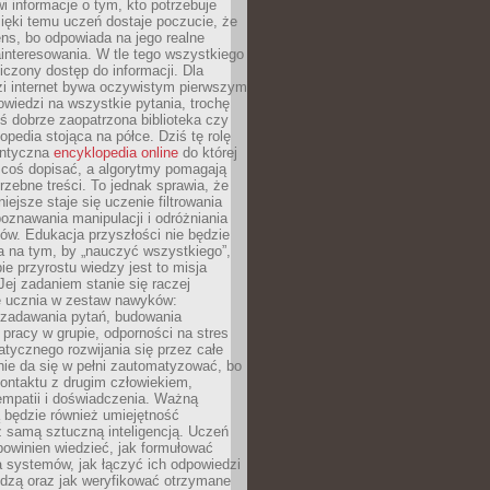
i informacje o tym, kto potrzebuje
ięki temu uczeń dostaje poczucie, że
ns, bo odpowiada na jego realne
ainteresowania. W tle tego wszystkiego
niczony dostęp do informacji. Dla
zi internet bywa oczywistym pierwszym
wiedzi na wszystkie pytania, trochę
yś dobrze zaopatrzona biblioteka czy
opedia stojąca na półce. Dziś tę rolę
antyczna
encyklopedia online
do której
coś dopisać, a algorytmy pomagają
rzebne treści. To jednak sprawia, że
iejsze staje się uczenie filtrowania
oznawania manipulacji i odróżniania
któw. Edukacja przyszłości nie będzie
a na tym, by „nauczyć wszystkiego”,
ie przyrostu wiedzy jest to misja
Jej zadaniem stanie się raczej
 ucznia w zestaw nawyków:
 zadawania pytań, budowania
pracy w grupie, odporności na stres
tycznego rozwijania się przez całe
nie da się w pełni zautomatyzować, bo
ontaktu z drugim człowiekiem,
empatii i doświadczenia. Ważną
 będzie również umiejętność
 samą sztuczną inteligencją. Uczeń
powinien wiedzieć, jak formułować
a systemów, jak łączyć ich odpowiedzi
edzą oraz jak weryfikować otrzymane