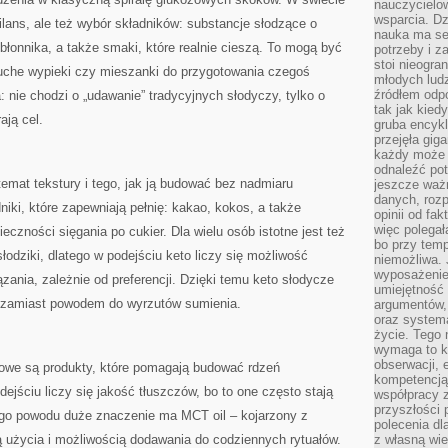
nauczycielow
wsparcia. Dz
 bilans, ale też wybór składników: substancje słodzące o
nauka ma se
 błonnika, a także smaki, które realnie cieszą. To mogą być
potrzeby i z
stoi nieogra
kruche wypieki czy mieszanki do przygotowania czegoś
młodych lud
źródłem odpo
: nie chodzi o „udawanie” tradycyjnych słodyczy, tylko o
tak jak kied
ają cel.
gruba encykl
przejęła gig
każdy może 
odnaleźć pot
temat tekstury i tego, jak ją budować bez nadmiaru
jeszcze ważn
danych, rozp
ki, które zapewniają pełnię: kakao, kokos, a także
opinii od fa
więc polegał
eczności sięgania po cukier. Dla wielu osób istotne jest też
bo przy temp
słodziki, dlatego w podejściu keto liczy się możliwość
niemożliwa. 
wyposażenie
ązania, zależnie od preferencji. Dzięki temu keto słodycze
umiejętność
zamiast powodem do wyrzutów sumienia.
argumentów, 
oraz systema
życie. Tego 
wymaga to k
obserwacji, 
zowe są produkty, które pomagają budować rdzeń
kompetencją
jściu liczy się jakość tłuszczów, bo to one często stają
współpracy z
przyszłości 
ego powodu duże znaczenie ma MCT oil – kojarzony z
polecenia dl
 użycia i możliwością dodawania do codziennych rytuałów.
z własną wi