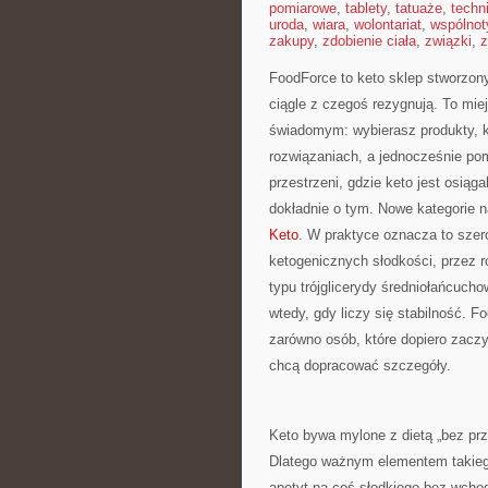
pomiarowe
,
tablety
,
tatuaże
,
techn
uroda
,
wiara
,
wolontariat
,
wspólnot
zakupy
,
zdobienie ciała
,
związki
,
z
FoodForce to keto sklep stworzony
ciągle z czegoś rezygnują. To mie
świadomym: wybierasz produkty, k
rozwiązaniach, a jednocześnie po
przestrzeni, gdzie keto jest osiąga
dokładnie o tym. Nowe kategorie n
Keto
. W praktyce oznacza to szero
ketogenicznych słodkości, przez ro
typu trójglicerydy średniołańcucho
wtedy, gdy liczy się stabilność. 
zarówno osób, które dopiero zaczyn
chcą dopracować szczegóły.
Keto bywa mylone z dietą „bez pr
Dlatego ważnym elementem takiego
apetyt na coś słodkiego bez wcho