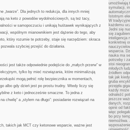
umożliwiają 
symulacji, i
e „twarze”. Dla jednych to redukcja, dla innych mniej
automatyczn
Istotnym ele
iają na keto z powodów wydolnościowych, są też tacy,
W tradycyjne
każdemu ucz
walności w samopoczuciu i unikają huśtawek wynikających z
Jedni się nu
wacji, wspólnym mianownikiem jest dążenie do tego, aby
się zagubien
inteligencja
eto, który rozumie te potrzeby, staje się narzędziem: skraca
konkretnej 
i pozwala szybciej przejść do działania.
nauczycielow
wsparcia. Dz
nauka ma se
potrzeby i z
stoi nieogra
ości jest także odpowiednie podejście do „małych przerw” w
młodych lud
rfekcyjnym, tylko by mieć rozwiązania, które minimalizują
źródłem odpo
tak jak kied
 przekąski mogą pełnić rolę bezpiecznika w momentach,
gruba encykl
go albo gdy dzień jest po prostu trudny. Wtedy liczy się
przejęła gig
każdy może 
ybilne z keto i jednocześnie smaczne. To jedna z
odnaleźć pot
jeszcze ważn
na chwilę” a „stylem na długo”: posiadanie rozwiązań na
danych, rozp
opinii od fa
więc polegał
bo przy temp
niemożliwa. 
wyposażenie
ch, takich jak MCT czy ketonowe wsparcie, ważne jest
umiejętność