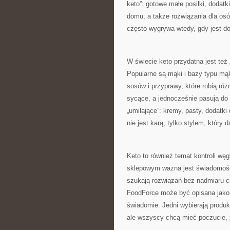
keto”: gotowe małe posiłki, dodat
domu, a także rozwiązania dla osó
często wygrywa wtedy, gdy jest do
W świecie keto przydatna jest też „
Popularne są mąki i bazy typu mąk
sosów i przyprawy, które robią ró
sycące, a jednocześnie pasują do 
„umilające”: kremy, pasty, dodatki 
nie jest karą, tylko stylem, który d
Keto to również temat kontroli w
sklepowym ważna jest świadomość t
szukają rozwiązań bez nadmiaru cuk
FoodForce może być opisana jako 
świadomie. Jedni wybierają produkt
ale wszyscy chcą mieć poczucie, ż