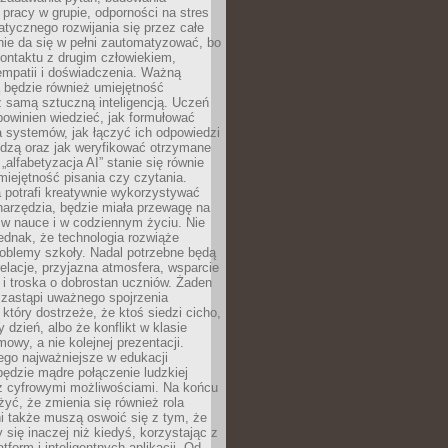
pracy w grupie, odporności na stres
tycznego rozwijania się przez całe
nie da się w pełni zautomatyzować, bo
ontaktu z drugim człowiekiem,
empatii i doświadczenia. Ważną
 będzie również umiejętność
 samą sztuczną inteligencją. Uczeń
powinien wiedzieć, jak formułować
a systemów, jak łączyć ich odpowiedzi
edzą oraz jak weryfikować otrzymane
„alfabetyzacja AI” stanie się równie
umiejętność pisania czy czytania.
 potrafi kreatywnie wykorzystywać
 narzędzia, będzie miała przewagę na
 w nauce i w codziennym życiu. Nie
ednak, że technologia rozwiąże
roblemy szkoły. Nadal potrzebne będą
elacje, przyjazna atmosfera, wsparcie
i troska o dobrostan uczniów. Żaden
 zastąpi uważnego spojrzenia
 który dostrzeże, że ktoś siedzi cicho,
 dzień, albo że konflikt w klasie
wy, a nie kolejnej prezentacji.
ego najważniejsze w edukacji
będzie mądre połączenie ludzkiej
 z cyfrowymi możliwościami. Na końcu
yć, że zmienia się również rola
i także muszą oswoić się z tym, że
 się inaczej niż kiedyś, korzystając z
tform i inteligentnych aplikacji. Od