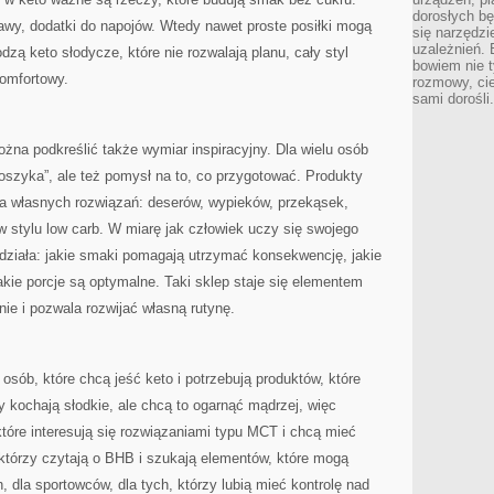
dorosłych bę
prawy, dodatki do napojów. Wtedy nawet proste posiłki mogą
się narzędzi
uzależnień. 
zą keto słodycze, które nie rozwalają planu, cały styl
bowiem nie t
komfortowy.
rozmowy, cie
sami dorośli.
żna podkreślić także wymiar inspiracyjny. Dla wielu osób
oszyka”, ale też pomysł na to, co przygotować. Produkty
ia własnych rozwiązań: deserów, wypieków, przekąsek,
w stylu low carb. W miarę jak człowiek uczy się swojego
działa: jakie smaki pomagają utrzymać konsekwencję, jakie
 jakie porcje są optymalne. Taki sklep staje się elementem
e i pozwala rozwijać własną rutynę.
 osób, które chcą jeść keto i potrzebują produktów, które
rzy kochają słodkie, ale chcą to ogarnąć mądrzej, więc
które interesują się rozwiązaniami typu MCT i chcą mieć
, którzy czytają o BHB i szukają elementów, które mogą
 dla sportowców, dla tych, którzy lubią mieć kontrolę nad