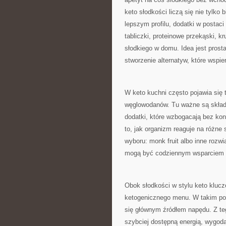
keto słodkości liczą się nie tylko
lepszym profilu, dodatki w postaci
tabliczki, proteinowe przekąski, 
słodkiego w domu. Idea jest prosta
stworzenie alternatyw, które wspier
W keto kuchni często pojawia się 
węglowodanów. Tu ważne są składni
dodatki, które wzbogacają bez koni
to, jak organizm reaguje na różne 
wyboru: monk fruit albo inne rozwi
mogą być codziennym wsparciem 
Obok słodkości w stylu keto kluc
ketogenicznego menu. W takim pode
się głównym źródłem napędu. Z t
szybciej dostępną energią, wygodą