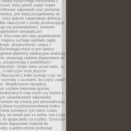
iś nauka krytycznego korzystania z
 Uczeń, który potrafi zadać mądre
eryfikować odpowiedź oraz porównać
 wiedzy, jest lepiej przygotowany do
, który jedynie zapamiętuje definicje.
elu nauczyciel z osoby przekazującej
taje się przewodnikiem, trenerem
projektantem doświadczeń
. Kluczowe jest więc projektowanie
by miejsce suchego wykładu zajęły
skusje, eksperymenty i praca z
Technologia może w tym bardzo
igentne platformy edukacyjne analizują
nia, proponują zadania dopasowane do
, przypominają o powtórkach i
statystyki. Dzięki temu uczeń widzi, co
ł, a nad czym musi jeszcze
Nauczyciel z kolei zyskuje czas na
e rozmowy z uczniami, bo część zadań
em. Współczesne narzędzia
też szybkie tworzenie quizów,
nteraktywnych map myśli czy testów z
ym sprawdzaniem odpowiedzi.
mentem tej zmiany jest personalizacja.
j klasie trzydziestoosobowej trudno
niowi poświęcić tyle samo czasu.
dzą, bo tempo jest za wolne, inni czują
i, bo grupa pędzi za szybko. Sztuczna
 może dopasować materiał do
osoby, a jednocześnie podsunąć