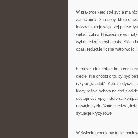
W praktyce keto styl życia ma różn
zachcianek. Są osoby, które staw
którzy szukają większej przewidy
wahań cukru. Niezależnie od moty
wybór jedzenia był prosty. Sklep k
czas, redukuje liczbę wątpliwości 
Istotnym elementem keto codzienn
diecie. Nie chodzi o to, by być pe
ryzyko „wpadek”. Keto słodycze i
kiedy rośnie ochota na coś słodkie
dostępność opcji, które są kompat
największych różnic między „dietą 
sytuacje kryzysowe.
W świecie produktów funkcjonalny