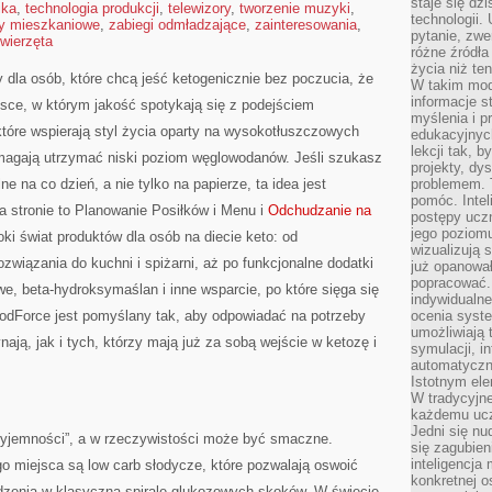
staje się dz
ika
,
technologia produkcji
,
telewizory
,
tworzenie muzyki
,
technologii.
y mieszkaniowe
,
zabiegi odmładzające
,
zainteresowania
,
pytanie, zw
wierzęta
różne źródła
życia niż ten
 dla osób, które chcą jeść ketogenicznie bez poczucia, że
W takim mod
informacje s
jsce, w którym jakość spotykają się z podejściem
myślenia i 
tóre wspierają styl życia oparty na wysokotłuszczowych
edukacyjnych
lekcji tak, 
magają utrzymać niski poziom węglowodanów. Jeśli szukasz
projekty, dy
lne na co dzień, a nie tylko na papierze, ta idea jest
problemem. 
pomóc. Intel
a stronie to Planowanie Posiłków i Menu i
Odchudzanie na
postępy ucz
jego poziomu
ki świat produktów dla osób na diecie keto: od
wizualizują 
związania do kuchni i spiżarni, aż po funkcjonalne dodatki
już opanowa
popracować. 
we, beta-hydroksymaślan i inne wsparcie, po które sięga się
indywidualn
FoodForce jest pomyślany tak, aby odpowiadać na potrzeby
ocenia syst
umożliwiają 
ają, jak i tych, którzy mają już za sobą wejście w ketozę i
symulacji, i
automatyczn
Istotnym ele
W tradycyjne
każdemu ucz
Jedni się nu
zyjemności”, a w rzeczywistości może być smaczne.
się zagubien
inteligencja
 miejsca są low carb słodycze, które pozwalają oswoić
konkretnej 
dzenia w klasyczną spiralę glukozowych skoków. W świecie