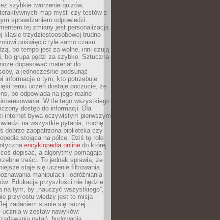
też szybkie tworzenie quizów,
nteraktywnych map myśli czy testów z
ym sprawdzaniem odpowiedzi.
mentem tej zmiany jest personalizacja.
j klasie trzydziestoosobowej trudno
niowi poświęcić tyle samo czasu.
dzą, bo tempo jest za wolne, inni czują
i, bo grupa pędzi za szybko. Sztuczna
 może dopasować materiał do
osoby, a jednocześnie podsunąć
i informacje o tym, kto potrzebuje
ięki temu uczeń dostaje poczucie, że
ns, bo odpowiada na jego realne
ainteresowania. W tle tego wszystkiego
niczony dostęp do informacji. Dla
zi internet bywa oczywistym pierwszym
wiedzi na wszystkie pytania, trochę
yś dobrze zaopatrzona biblioteka czy
opedia stojąca na półce. Dziś tę rolę
antyczna
encyklopedia online
do której
coś dopisać, a algorytmy pomagają
rzebne treści. To jednak sprawia, że
iejsze staje się uczenie filtrowania
oznawania manipulacji i odróżniania
któw. Edukacja przyszłości nie będzie
a na tym, by „nauczyć wszystkiego”,
ie przyrostu wiedzy jest to misja
Jej zadaniem stanie się raczej
 ucznia w zestaw nawyków:
 zadawania pytań, budowania