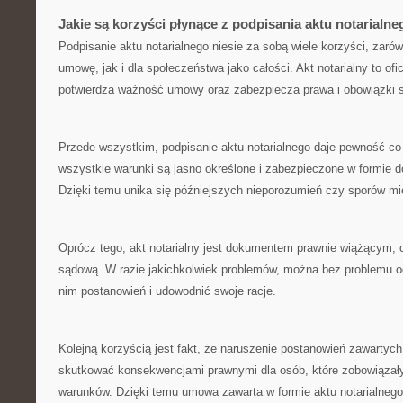
Jakie są korzyści płynące z podpisania aktu notarialn
Podpisanie⁣ aktu‌ notarialnego‌ niesie za⁢ sobą wiele korzyści, zaró
umowę, jak i dla społeczeństwa​ jako całości. ‌Akt notarialny to ofic
potwierdza​ ważność umowy oraz zabezpiecza prawa i obowiązki​ s
Przede⁤ wszystkim, podpisanie aktu notarialnego daje pewność ‌co
wszystkie ‍warunki są jasno określone i zabezpieczone w formie 
Dzięki temu‍ unika się późniejszych nieporozumień czy ‌sporów⁣ mi
Oprócz tego, akt ‌notarialny ⁣jest dokumentem prawnie wiążącym,
sądową. W ‍razie jakichkolwiek problemów,⁢ można bez problemu ⁣o
nim postanowień​ i udowodnić swoje racje.
Kolejną korzyścią jest⁤ fakt, że⁣ naruszenie postanowień zawarty
skutkować⁢ konsekwencjami prawnymi dla osób,‌ które zobowiązały ⁢
warunków. ‌Dzięki​ temu umowa zawarta w formie aktu notarialnego j