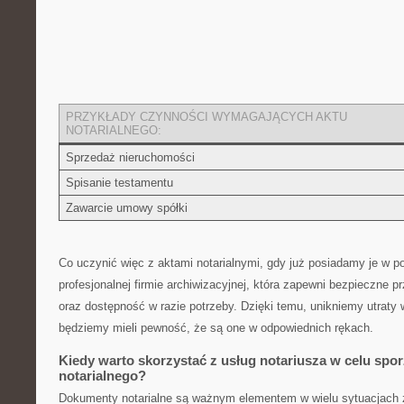
PRZYKŁADY CZYNNOŚCI ‌WYMAGAJĄCYCH ​AKTU
NOTARIALNEGO:
Sprzedaż ‍nieruchomości
Spisanie testamentu
Zawarcie ​umowy spółki
Co uczynić więc z aktami​ notarialnymi, ‌gdy‌ już posiadamy⁤ je ​w 
profesjonalnej⁢ firmie​ archiwizacyjnej, która zapewni bezpieczne
oraz dostępność w razie potrzeby. Dzięki temu,​ unikniemy utrat
będziemy mieli pewność,‌ że są one ⁢w ⁣odpowiednich rękach.
Kiedy ⁣warto skorzystać​ z usług notariusza w celu spo
notarialnego?
Dokumenty notarialne są ważnym elementem w wielu sytuacjach ​życ