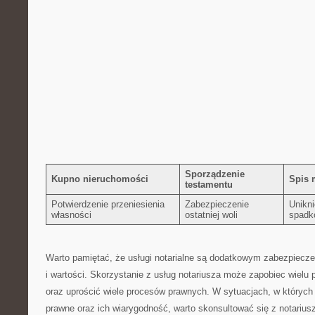
Sporządzenie
Kupno​ nieruchomości
Spis 
testamentu
Potwierdzenie przeniesienia
Zabezpieczenie
Unikn
własności
‌ostatniej⁤ woli
spadk
Warto pamiętać, że​ usługi notarialne są dodatkowym zabezpieczen
i wartości.⁣ Skorzystanie z usług notariusza może zapobiec ‍wielu
oraz uprościć wiele procesów prawnych. W‌ sytuacjach, w który
prawne‍ oraz ich wiarygodność,⁤ warto skonsultować​ się z notariu