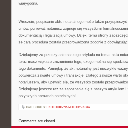
wiarygodna.
Wreszcie, ⁤podpisanie⁤ aktu ⁣notarialnego⁣ może ​także ⁣przyspieszyć 
umów, ponieważ notariusz zajmuje się ⁢wszystkimi⁤ formalnościami
dokumentacją i legalizacją umowy. Dzięki temu strony⁢ zaoszczędz
że cała procedura została ‍przeprowadzona zgodnie ⁤z‍ obowiązując
Dziękujemy za przeczytanie naszego ‌artykułu⁣ na⁢ temat aktu nota
teraz‌ masz większe zrozumienie​ tego, czego ‌można się spodzi
tego dokumentu. ​Pamiętaj, że‍ akt notarialny jest⁤ niezwykle wa
potwierdza ⁤zawarte umowy⁣ i transakcje. Dlatego zawsze⁣ warto sk
notariuszem, aby upewnić⁤ się, że⁢ wszystko zostało przeprowadz
Dziękujemy jeszcze raz za‍ zapoznanie się z naszym⁢ artykułem ⁣
przyszłych sprawach notarialnych!
CATEGORIES:
EKOLOGICZNA MOTORYZACJA
Comments are closed.