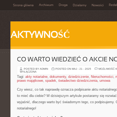
Archiwum
Droga
Reda
Strona główna
Działamy
Nowości
AKTYWNOŚĆ
CO WARTO WIEDZIEĆ O AKCIE N
POSTED BY ADMIN
POSTED ON MAJ - 21 - 2025
MOŻLIWOŚĆ 
WYŁĄCZONA
Tagi:
akty notarialne
,
dokumenty
,
dziedziczenie
,
Nieruchomości
,
n
prawo majątkowe
,
spadek
,
świadectwo dziedziczenia
,
umowa
Czy wiesz, co tak naprawdę oznacza podpisanie ⁢aktu notarialnego
⁤to⁢ mieć dla‍ ciebie? W dzisiejszym ‌artykule⁣ postaramy się rozwia
wyjaśnić, dlaczego warto ‍być świadomym tego,⁣ co podpisujemy. ‍C
notarialnego!