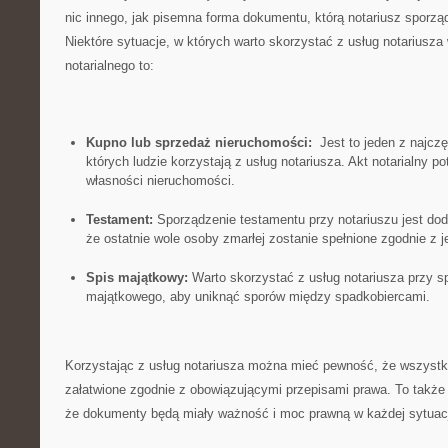
‌nic innego, jak ⁤pisemna forma ⁢dokumentu, którą notariusz sporz
Niektóre⁣ sytuacje, w których warto skorzystać z usług⁣ notariusz
notarialnego to:
Kupno lub ​sprzedaż nieruchomości:
⁢ Jest to jeden ⁣z najc
⁢których ludzie korzystają z‍ usług notariusza. Akt notarialny p
własności nieruchomości.
Testament:
Sporządzenie testamentu ​przy ‌notariuszu jest ‌d
że⁣ ostatnie wole osoby zmarłej zostanie spełnione zgodnie z 
Spis‍ majątkowy:
Warto skorzystać z usług notariusza przy s
majątkowego,⁤ aby uniknąć sporów ⁤między spadkobiercami.
Korzystając z usług notariusza⁣ można mieć ⁤pewność, że wszystki
załatwione ⁢zgodnie z obowiązującymi przepisami ⁤prawa. To także
że dokumenty będą miały ważność i moc ‍prawną‍ w każdej sytuacj