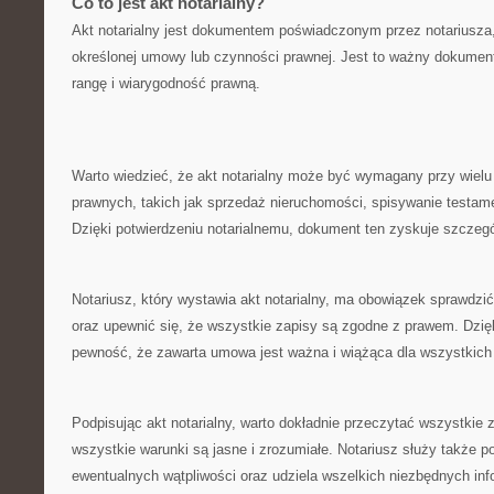
Co‍ to jest akt‌ notarialny?
Akt notarialny jest‌ dokumentem poświadczonym przez ​notariusza
określonej umowy lub czynności⁤ prawnej. Jest to ​ważny dokument
rangę ‌i wiarygodność prawną.
Warto ⁣wiedzieć, że akt notarialny może być wymagany przy wielu 
prawnych,⁤ takich jak sprzedaż​ nieruchomości, spisywanie testamen
Dzięki potwierdzeniu notarialnemu, dokument ten zyskuje szczeg
Notariusz, który wystawia ‍akt ⁢notarialny, ma obowiązek sprawdz
oraz upewnić‌ się, że wszystkie zapisy ⁤są zgodne z prawem. Dzi
pewność, że‌ zawarta umowa jest ‌ważna i‌ wiążąca dla ​wszystkich‌
Podpisując akt notarialny, warto dokładnie⁢ przeczytać‍ wszystkie 
wszystkie warunki są jasne ⁤i zrozumiałe. Notariusz służy także 
ewentualnych wątpliwości oraz udziela wszelkich niezbędnych inf