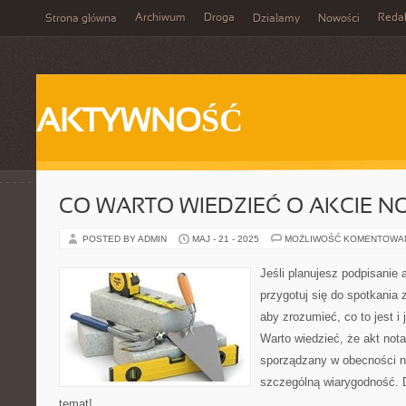
Archiwum
Droga
Reda
Strona główna
Działamy
Nowości
AKTYWNOŚĆ
CO WARTO WIEDZIEĆ O AKCIE N
POSTED BY ADMIN
MAJ - 21 - 2025
MOŻLIWOŚĆ KOMENTOWA
Jeśli planujesz podpisanie 
przygotuj się do spotkania 
aby zrozumieć, co to jest i
Warto wiedzieć, że akt nota
sporządzany w obecności no
szczególną wiarygodność. D
temat!