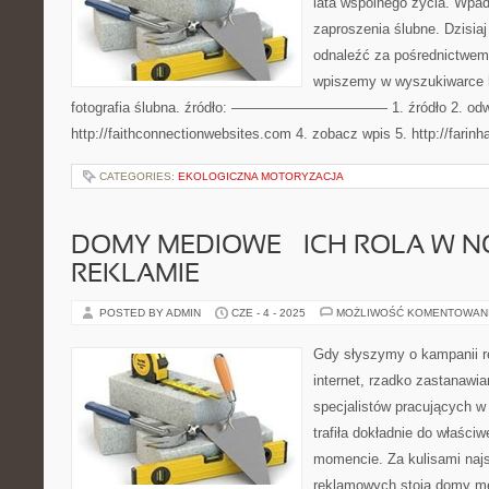
lata wspólnego życia. Wpadn
zaproszenia ślubne. Dzisiaj
odnaleźć za pośrednictwem 
wpiszemy w wyszukiwarce h
fotografia ślubna. źródło: ——————————— 1. źródło 2. odwi
http://faithconnectionwebsites.com 4. zobacz wpis 5. http://farin
CATEGORIES:
EKOLOGICZNA MOTORYZACJA
DOMY MEDIOWE – ICH ROLA W 
REKLAMIE
POSTED BY ADMIN
CZE - 4 - 2025
MOŻLIWOŚĆ KOMENTOWAN
Gdy słyszymy o kampanii re
internet, rzadko zastanawi
specjalistów pracujących w
trafiła dokładnie do właśc
momencie. Za kulisami naj
reklamowych stoją domy me