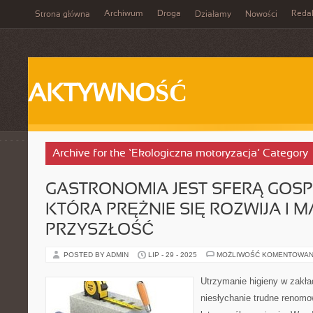
Archiwum
Droga
Reda
Strona główna
Działamy
Nowości
AKTYWNOŚĆ
Archive for the ‘Ekologiczna motoryzacja’ Category
GASTRONOMIA JEST SFERĄ GOSP
KTÓRA PRĘŻNIE SIĘ ROZWIJA I 
PRZYSZŁOŚĆ
POSTED BY ADMIN
LIP - 29 - 2025
MOŻLIWOŚĆ KOMENTOWAN
Utrzymanie higieny w zakła
niesłychanie trudne renomo