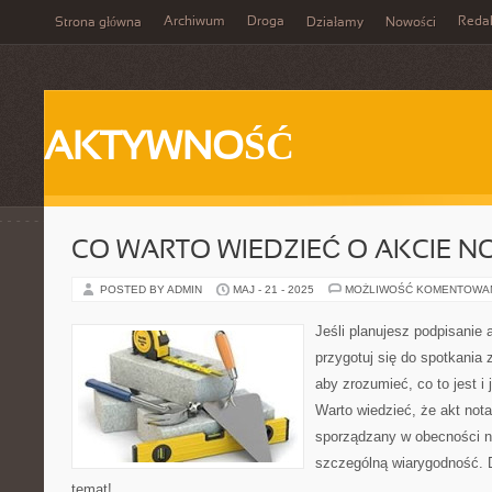
Archiwum
Droga
Reda
Strona główna
Działamy
Nowości
AKTYWNOŚĆ
CO WARTO WIEDZIEĆ O AKCIE N
POSTED BY ADMIN
MAJ - 21 - 2025
MOŻLIWOŚĆ KOMENTOWA
Jeśli planujesz podpisanie 
przygotuj się do spotkania 
aby zrozumieć, co to jest i
Warto wiedzieć, że akt nota
sporządzany w obecności no
szczególną wiarygodność. D
temat!